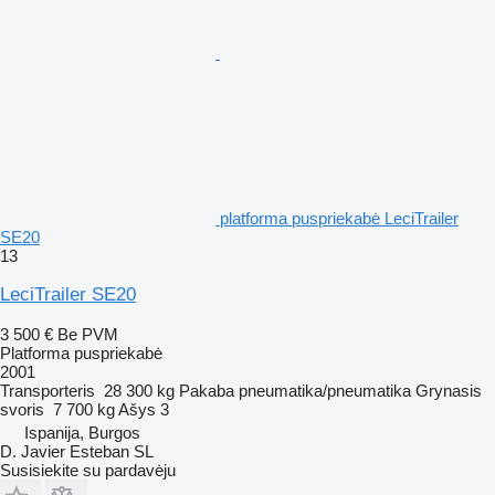
platforma puspriekabė LeciTrailer
SE20
13
LeciTrailer SE20
3 500 €
Be PVM
Platforma puspriekabė
2001
Transporteris
28 300 kg
Pakaba
pneumatika/pneumatika
Grynasis
svoris
7 700 kg
Ašys
3
Ispanija, Burgos
D. Javier Esteban SL
Susisiekite su pardavėju