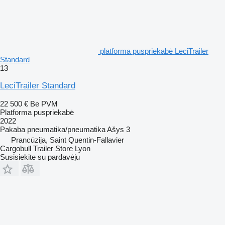
platforma puspriekabė LeciTrailer
Standard
13
LeciTrailer Standard
22 500 €
Be PVM
Platforma puspriekabė
2022
Pakaba
pneumatika/pneumatika
Ašys
3
Prancūzija, Saint Quentin-Fallavier
Cargobull Trailer Store Lyon
Susisiekite su pardavėju