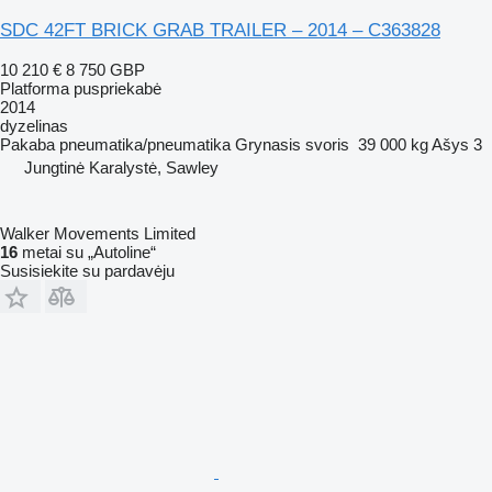
SDC 42FT BRICK GRAB TRAILER – 2014 – C363828
10 210 €
8 750 GBP
Platforma puspriekabė
2014
dyzelinas
Pakaba
pneumatika/pneumatika
Grynasis svoris
39 000 kg
Ašys
3
Jungtinė Karalystė, Sawley
Walker Movements Limited
16
metai su „Autoline“
Susisiekite su pardavėju