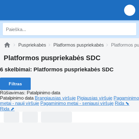
Puspriekabės
Platformos puspriekabės
Platformos p
Platformos puspriekabės SDC
6 skelbimai:
Platformos puspriekabės SDC
Filtras
Rūšiavimas
:
Patalpinimo data
Patalpinimo data
Brangiausias viršuje
Pigiausias viršuje
Pagaminimo
metai - nauji viršuje
Pagaminimo metai - seniausi viršuje
Rida ⬊
Rida ⬈