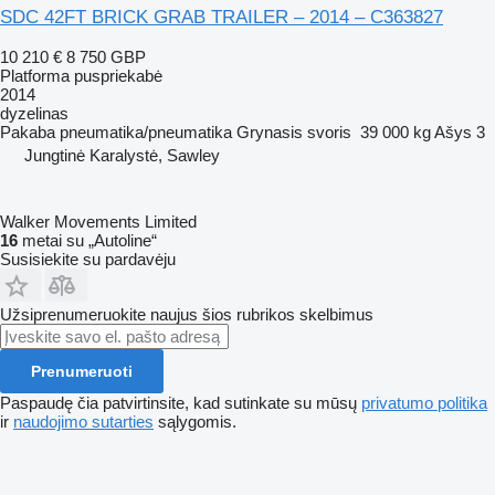
SDC 42FT BRICK GRAB TRAILER – 2014 – C363827
10 210 €
8 750 GBP
Platforma puspriekabė
2014
dyzelinas
Pakaba
pneumatika/pneumatika
Grynasis svoris
39 000 kg
Ašys
3
Jungtinė Karalystė, Sawley
Walker Movements Limited
16
metai su „Autoline“
Susisiekite su pardavėju
Užsiprenumeruokite naujus šios rubrikos skelbimus
Prenumeruoti
Paspaudę čia patvirtinsite, kad sutinkate su mūsų
privatumo politika
ir
naudojimo sutarties
sąlygomis.