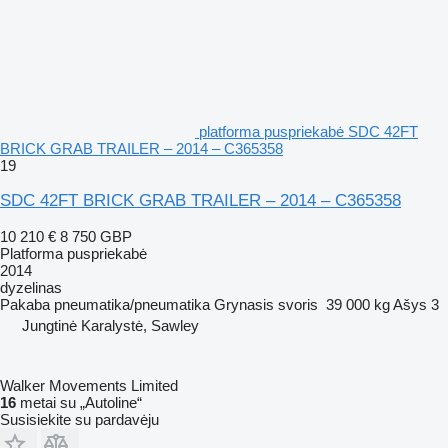
platforma puspriekabė SDC 42FT
BRICK GRAB TRAILER – 2014 – C365358
19
SDC 42FT BRICK GRAB TRAILER – 2014 – C365358
10 210 €
8 750 GBP
Platforma puspriekabė
2014
dyzelinas
Pakaba
pneumatika/pneumatika
Grynasis svoris
39 000 kg
Ašys
3
Jungtinė Karalystė, Sawley
Walker Movements Limited
16
metai su „Autoline“
Susisiekite su pardavėju