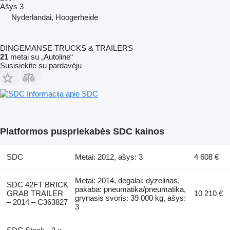
Ašys
3
Nyderlandai, Hoogerheide
DINGEMANSE TRUCKS & TRAILERS
21
metai su „Autoline“
Susisiekite su pardavėju
Informacija apie SDC
Platformos puspriekabės SDC kainos
SDC
Metai: 2012, ašys: 3
4 608 €
Metai: 2014, degalai: dyzelinas,
SDC 42FT BRICK
pakaba: pneumatika/pneumatika,
GRAB TRAILER
10 210 €
grynasis svoris: 39 000 kg, ašys:
– 2014 – C363827
3