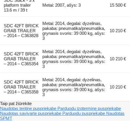
SDC Stack - 3 x
platform trailer
Metai: 2007, ašys: 3
15 500 €
13.6 m / 39 t
Metai: 2014, degalai: dyzelinas,
SDC 42FT BRICK
pakaba: pneumatika/pneumatika,
GRAB TRAILER
10 210 €
grynasis svoris: 39 000 kg, ašys:
– 2014 – C363828
3
Metai: 2014, degalai: dyzelinas,
SDC 42FT BRICK
pakaba: pneumatika/pneumatika,
GRAB TRAILER
10 210 €
grynasis svoris: 39 000 kg, ašys:
– 2014 – C365354
3
Metai: 2014, degalai: dyzelinas,
SDC 42FT BRICK
pakaba: pneumatika/pneumatika,
GRAB TRAILER
10 210 €
grynasis svoris: 39 000 kg, ašys:
– 2014 – C365358
3
Taip pat žiūrėkite
Naudotas tentine puspriekabe
Parduodu izotermine puspriekabe
Naudotas savivarte puspriekabe
Parduodu puspriekabe
Naudotas
SPMT