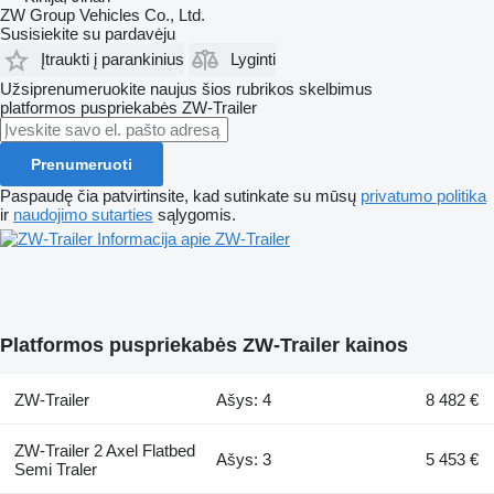
ZW Group Vehicles Co., Ltd.
Susisiekite su pardavėju
Įtraukti į parankinius
Lyginti
Užsiprenumeruokite naujus šios rubrikos skelbimus
platformos puspriekabės
ZW-Trailer
Prenumeruoti
Paspaudę čia patvirtinsite, kad sutinkate su mūsų
privatumo politika
ir
naudojimo sutarties
sąlygomis.
Informacija apie ZW-Trailer
Platformos puspriekabės ZW-Trailer kainos
ZW-Trailer
Ašys: 4
8 482 €
ZW-Trailer 2 Axel Flatbed
Ašys: 3
5 453 €
Semi Traler