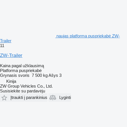
naujas platforma puspriekabė ZW-
Trailer
11
ZW-Trailer
Kaina pagal užklausimą
Platforma puspriekabė
Grynasis svoris
7 500 kg
Ašys
3
Kinija
ZW Group Vehicles Co., Ltd.
Susisiekite su pardavėju
Įtraukti į parankinius
Lyginti