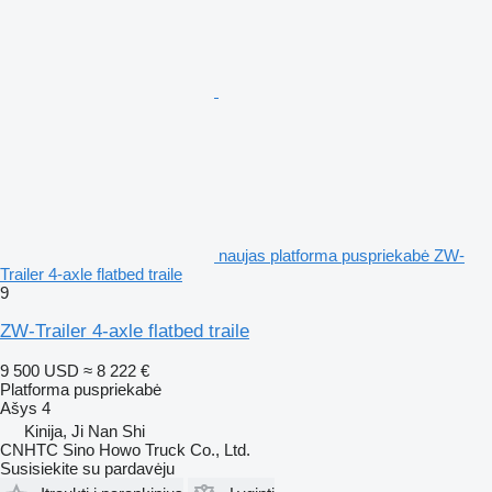
naujas platforma puspriekabė ZW-
Trailer 4-axle flatbed traile
9
ZW-Trailer 4-axle flatbed traile
9 500 USD
≈ 8 222 €
Platforma puspriekabė
Ašys
4
Kinija, Ji Nan Shi
CNHTC Sino Howo Truck Co., Ltd.
Susisiekite su pardavėju