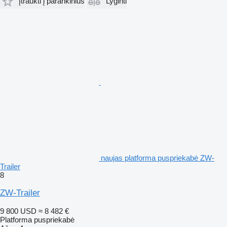
Įtraukti į parankinius
Lyginti
naujas platforma puspriekabė ZW-
Trailer
8
ZW-Trailer
9 800 USD
≈ 8 482 €
Platforma puspriekabė