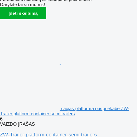
Darykite tai su mumis!
Įdėti skelbimą
naujas platforma puspriekabė ZW-
Trailer platform container semi trailers
6
VAIZDO ĮRAŠAS
ZW-Trailer platform container semi trailers