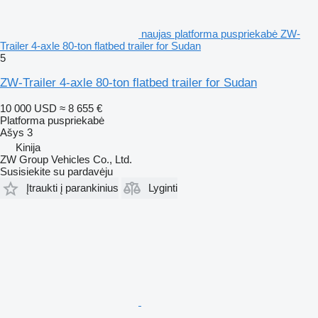
naujas platforma puspriekabė ZW-
Trailer 4-axle 80-ton flatbed trailer for Sudan
5
ZW-Trailer 4-axle 80-ton flatbed trailer for Sudan
10 000 USD
≈ 8 655 €
Platforma puspriekabė
Ašys
3
Kinija
ZW Group Vehicles Co., Ltd.
Susisiekite su pardavėju
Įtraukti į parankinius
Lyginti