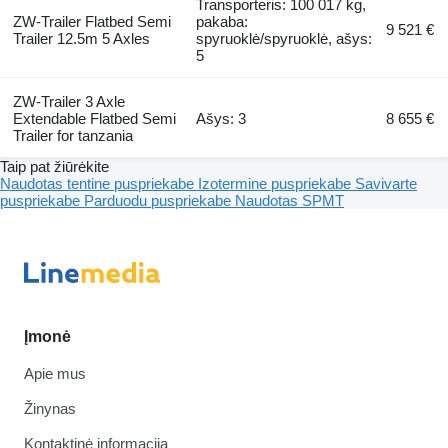
Transporteris: 100 017 kg,
ZW-Trailer Flatbed Semi
pakaba:
9 521 €
Trailer 12.5m 5 Axles
spyruoklė/spyruoklė, ašys:
5
ZW-Trailer 3 Axle
Extendable Flatbed Semi
Ašys: 3
8 655 €
Trailer for tanzania
Taip pat žiūrėkite
Naudotas tentine puspriekabe
Izotermine puspriekabe
Savivarte
puspriekabe
Parduodu puspriekabe
Naudotas SPMT
Įmonė
Apie mus
Žinynas
Kontaktinė informacija