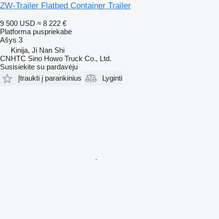
ZW-Trailer Flatbed Container Trailer
9 500 USD
≈ 8 222 €
Platforma puspriekabė
Ašys
3
Kinija, Ji Nan Shi
CNHTC Sino Howo Truck Co., Ltd.
Susisiekite su pardavėju
Įtraukti į parankinius
Lyginti