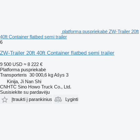
platforma puspriekabė ZW-Trailer 20ft
40ft Container flatbed semi trailer
6
ZW-Trailer 20ft 40ft Container flatbed semi trailer
9 500 USD
≈ 8 222 €
Platforma puspriekabė
Transporteris
30 000,6 kg
Ašys
3
Kinija, Ji Nan Shi
CNHTC Sino Howo Truck Co., Ltd.
Susisiekite su pardavėju
Įtraukti į parankinius
Lyginti