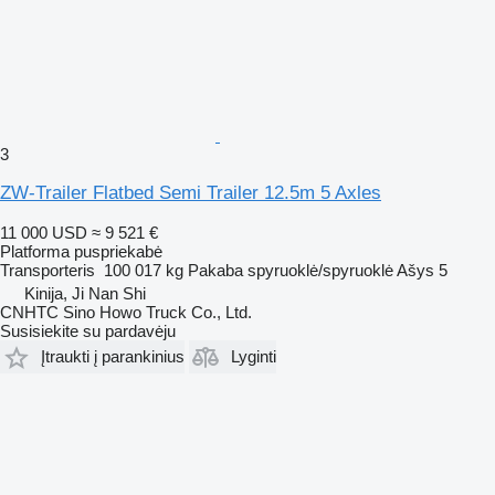
3
ZW-Trailer Flatbed Semi Trailer 12.5m 5 Axles
11 000 USD
≈ 9 521 €
Platforma puspriekabė
Transporteris
100 017 kg
Pakaba
spyruoklė/spyruoklė
Ašys
5
Kinija, Ji Nan Shi
CNHTC Sino Howo Truck Co., Ltd.
Susisiekite su pardavėju
Įtraukti į parankinius
Lyginti