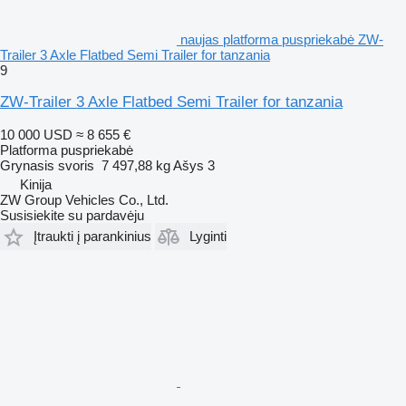
naujas platforma puspriekabė ZW-
Trailer 3 Axle Flatbed Semi Trailer for tanzania
9
ZW-Trailer 3 Axle Flatbed Semi Trailer for tanzania
10 000 USD
≈ 8 655 €
Platforma puspriekabė
Grynasis svoris
7 497,88 kg
Ašys
3
Kinija
ZW Group Vehicles Co., Ltd.
Susisiekite su pardavėju
Įtraukti į parankinius
Lyginti