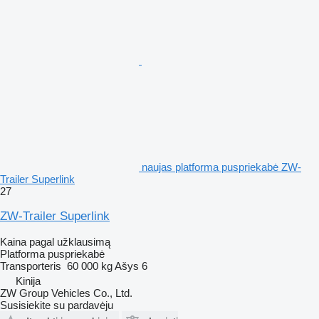
naujas platforma puspriekabė ZW-
Trailer Superlink
27
ZW-Trailer Superlink
Kaina pagal užklausimą
Platforma puspriekabė
Transporteris
60 000 kg
Ašys
6
Kinija
ZW Group Vehicles Co., Ltd.
Susisiekite su pardavėju