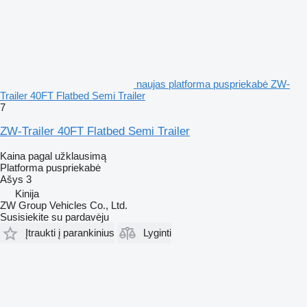
naujas platforma puspriekabė ZW-
Trailer 40FT Flatbed Semi Trailer
7
ZW-Trailer 40FT Flatbed Semi Trailer
Kaina pagal užklausimą
Platforma puspriekabė
Ašys
3
Kinija
ZW Group Vehicles Co., Ltd.
Susisiekite su pardavėju
Įtraukti į parankinius
Lyginti