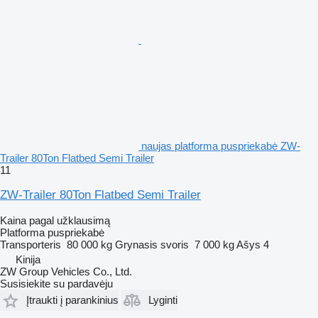
naujas platforma puspriekabė ZW-
Trailer 80Ton Flatbed Semi Trailer
11
ZW-Trailer 80Ton Flatbed Semi Trailer
Kaina pagal užklausimą
Platforma puspriekabė
Transporteris
80 000 kg
Grynasis svoris
7 000 kg
Ašys
4
Kinija
ZW Group Vehicles Co., Ltd.
Susisiekite su pardavėju
Įtraukti į parankinius
Lyginti