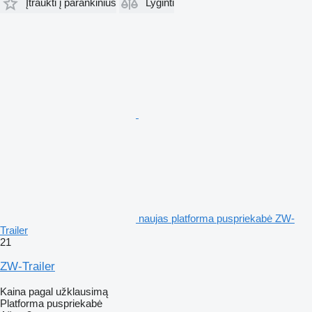
Įtraukti į parankinius
Lyginti
naujas platforma puspriekabė ZW-
Trailer
21
ZW-Trailer
Kaina pagal užklausimą
Platforma puspriekabė