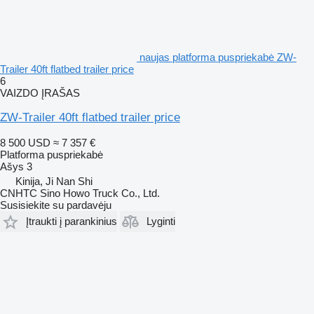
naujas platforma puspriekabė ZW-
Trailer 40ft flatbed trailer price
6
VAIZDO ĮRAŠAS
ZW-Trailer 40ft flatbed trailer price
8 500 USD
≈ 7 357 €
Platforma puspriekabė
Ašys
3
Kinija, Ji Nan Shi
CNHTC Sino Howo Truck Co., Ltd.
Susisiekite su pardavėju
Įtraukti į parankinius
Lyginti