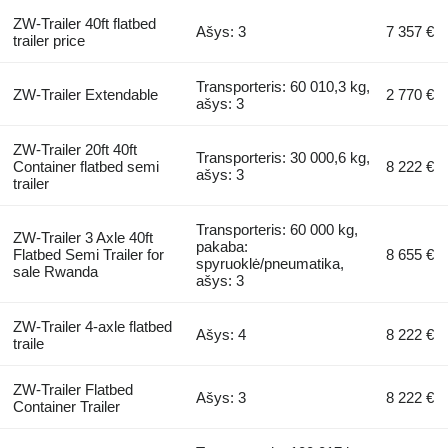
ZW-Trailer 40ft flatbed
Ašys: 3
7 357 €
trailer price
Transporteris: 60 010,3 kg,
ZW-Trailer Extendable
2 770 €
ašys: 3
ZW-Trailer 20ft 40ft
Transporteris: 30 000,6 kg,
Container flatbed semi
8 222 €
ašys: 3
trailer
Transporteris: 60 000 kg,
ZW-Trailer 3 Axle 40ft
pakaba:
Flatbed Semi Trailer for
8 655 €
spyruoklė/pneumatika,
sale Rwanda
ašys: 3
ZW-Trailer 4-axle flatbed
Ašys: 4
8 222 €
traile
ZW-Trailer Flatbed
Ašys: 3
8 222 €
Container Trailer