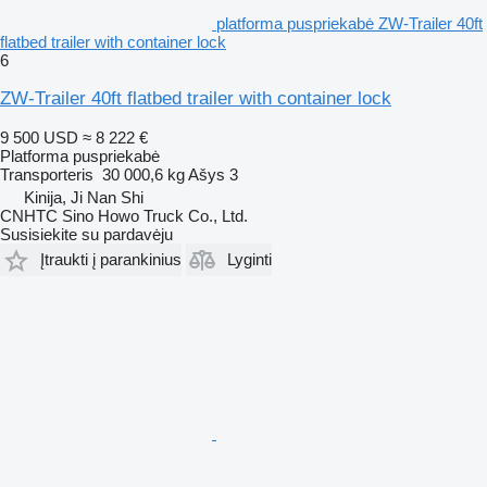
platforma puspriekabė ZW-Trailer 40ft
flatbed trailer with container lock
6
ZW-Trailer 40ft flatbed trailer with container lock
9 500 USD
≈ 8 222 €
Platforma puspriekabė
Transporteris
30 000,6 kg
Ašys
3
Kinija, Ji Nan Shi
CNHTC Sino Howo Truck Co., Ltd.
Susisiekite su pardavėju
Įtraukti į parankinius
Lyginti