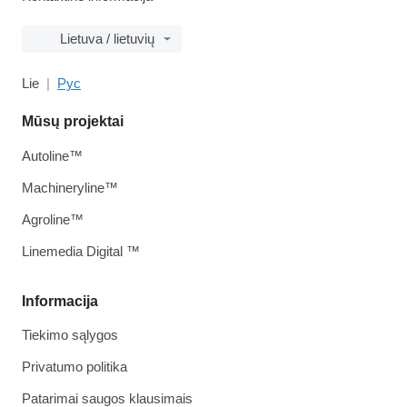
Lietuva / lietuvių
Lie
Рус
Mūsų projektai
Autoline™
Machineryline™
Agroline™
Linemedia Digital ™
Informacija
Tiekimo sąlygos
Privatumo politika
Patarimai saugos klausimais