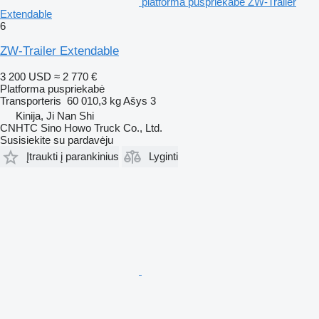
platforma puspriekabė ZW-Trailer
Extendable
6
ZW-Trailer Extendable
3 200 USD
≈ 2 770 €
Platforma puspriekabė
Transporteris
60 010,3 kg
Ašys
3
Kinija, Ji Nan Shi
CNHTC Sino Howo Truck Co., Ltd.
Susisiekite su pardavėju
Įtraukti į parankinius
Lyginti