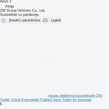
Ašys
3
Kinija
ZW Group Vehicles Co., Ltd.
Susisiekite su pardavėju
Įtraukti į parankinius
Lyginti
naujas platforma puspriekabė ZW-
Trailer 3 Axle Extendable Flatbed Semi Trailer for tanzania
6