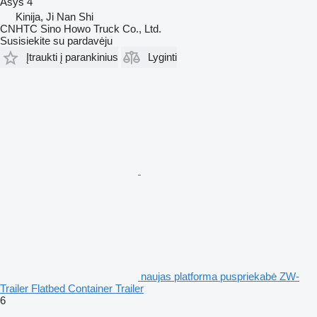
Ašys
4
Kinija, Ji Nan Shi
CNHTC Sino Howo Truck Co., Ltd.
Susisiekite su pardavėju
Įtraukti į parankinius
Lyginti
naujas platforma puspriekabė ZW-
Trailer Flatbed Container Trailer
6