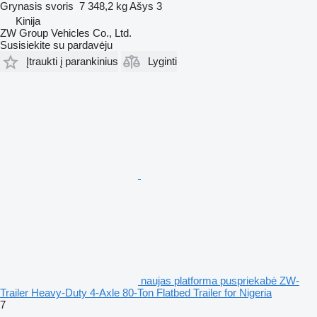
Grynasis svoris
7 348,2 kg
Ašys
3
Kinija
ZW Group Vehicles Co., Ltd.
Susisiekite su pardavėju
Įtraukti į parankinius
Lyginti
naujas platforma puspriekabė ZW-
Trailer Heavy-Duty 4-Axle 80-Ton Flatbed Trailer for Nigeria
7