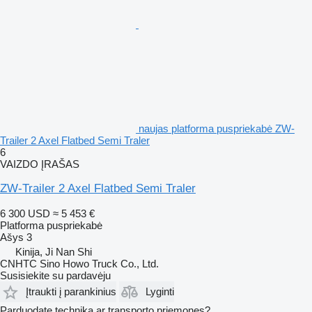
naujas platforma puspriekabė ZW-
Trailer 2 Axel Flatbed Semi Traler
6
VAIZDO ĮRAŠAS
ZW-Trailer 2 Axel Flatbed Semi Traler
6 300 USD
≈ 5 453 €
Platforma puspriekabė
Ašys
3
Kinija, Ji Nan Shi
CNHTC Sino Howo Truck Co., Ltd.
Susisiekite su pardavėju
Įtraukti į parankinius
Lyginti
Parduodate techniką ar transporto priemones?