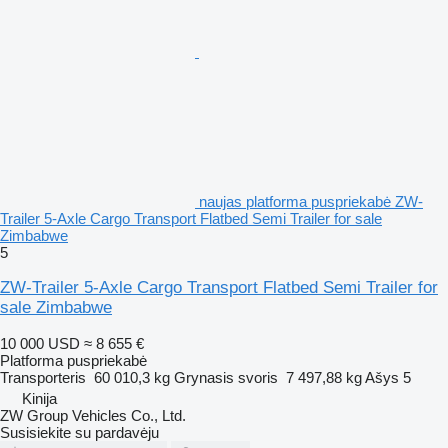
naujas platforma puspriekabė ZW-
Trailer 5‑Axle Cargo Transport Flatbed Semi Trailer for sale
Zimbabwe
5
ZW-Trailer 5‑Axle Cargo Transport Flatbed Semi Trailer for
sale Zimbabwe
10 000 USD
≈ 8 655 €
Platforma puspriekabė
Transporteris
60 010,3 kg
Grynasis svoris
7 497,88 kg
Ašys
5
Kinija
ZW Group Vehicles Co., Ltd.
Susisiekite su pardavėju