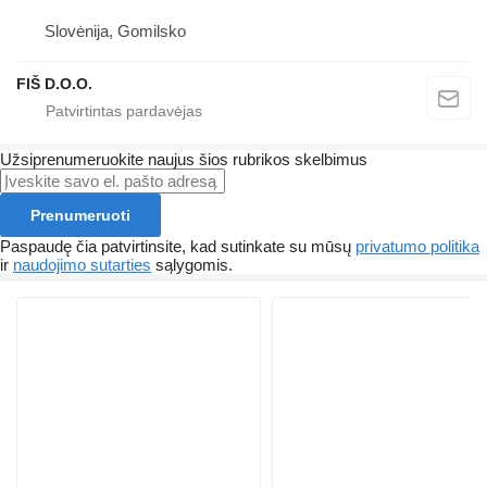
Slovėnija, Gomilsko
FIŠ D.O.O.
Užsiprenumeruokite naujus šios rubrikos skelbimus
Prenumeruoti
Paspaudę čia patvirtinsite, kad sutinkate su mūsų
privatumo politika
ir
naudojimo sutarties
sąlygomis.