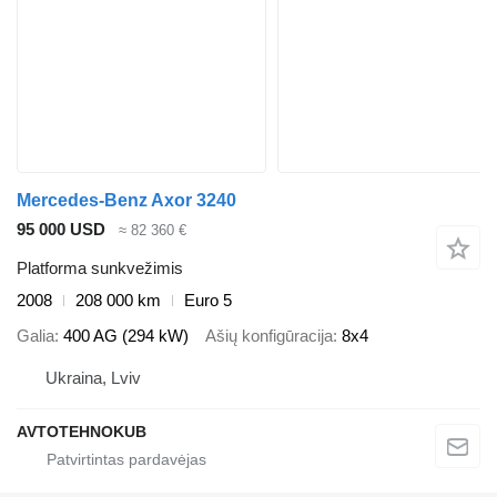
Mercedes-Benz Axor 3240
95 000 USD
≈ 82 360 €
Platforma sunkvežimis
2008
208 000 km
Euro 5
Galia
400 AG (294 kW)
Ašių konfigūracija
8x4
Ukraina, Lviv
AVTOTEHNOKUB