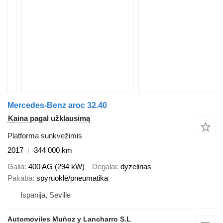
Mercedes-Benz aroc 32.40
Kaina pagal užklausimą
Platforma sunkvežimis
2017
344 000 km
Galia
400 AG (294 kW)
Degalai
dyzelinas
Pakaba
spyruoklė/pneumatika
Ispanija, Seville
Automoviles Muñoz y Lancharro S.L