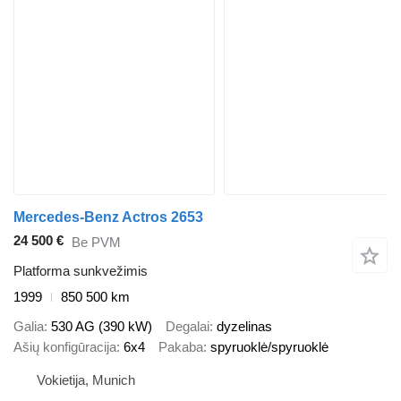
Mercedes-Benz Actros 2653
24 500 €
Be PVM
Platforma sunkvežimis
1999
850 500 km
Galia
530 AG (390 kW)
Degalai
dyzelinas
Ašių konfigūracija
6x4
Pakaba
spyruoklė/spyruoklė
Vokietija, Munich