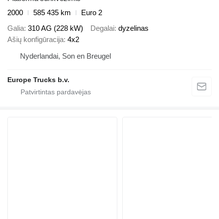
2000
585 435 km
Euro 2
Galia
310 AG (228 kW)
Degalai
dyzelinas
Ašių konfigūracija
4x2
Nyderlandai, Son en Breugel
Europe Trucks b.v.