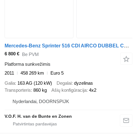
Mercedes-Benz Sprinter 516 CDI AIRCO DUBBEL CABINE
6 800 €
Be PVM
Platforma sunkvežimis
2011
458 269 km
Euro 5
Galia
163 AG (120 kW)
Degalai
dyzelinas
Transporteris
860 kg
Ašių konfigūracija
4x2
Nyderlandai, DOORNSPIJK
V.O.F. H. van de Bunte en Zonen