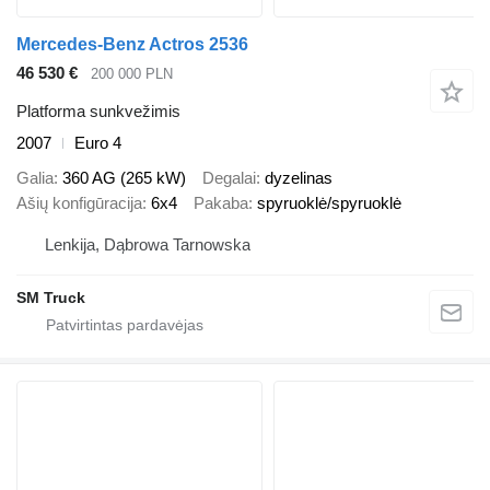
Mercedes-Benz Actros 2536
46 530 €
200 000 PLN
Platforma sunkvežimis
2007
Euro 4
Galia
360 AG (265 kW)
Degalai
dyzelinas
Ašių konfigūracija
6x4
Pakaba
spyruoklė/spyruoklė
Lenkija, Dąbrowa Tarnowska
SM Truck