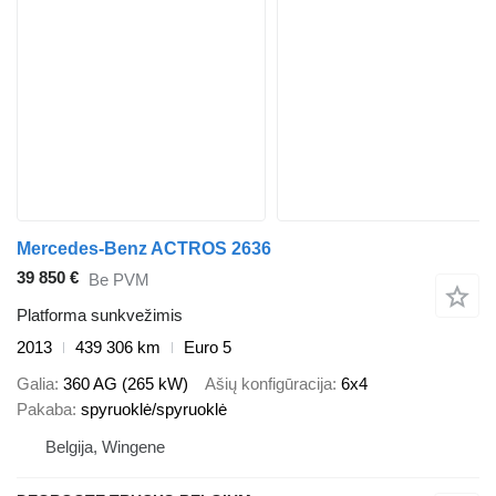
Mercedes-Benz ACTROS 2636
39 850 €
Be PVM
Platforma sunkvežimis
2013
439 306 km
Euro 5
Galia
360 AG (265 kW)
Ašių konfigūracija
6x4
Pakaba
spyruoklė/spyruoklė
Belgija, Wingene