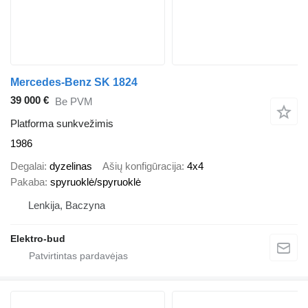
Mercedes-Benz SK 1824
39 000 €
Be PVM
Platforma sunkvežimis
1986
Degalai
dyzelinas
Ašių konfigūracija
4x4
Pakaba
spyruoklė/spyruoklė
Lenkija, Baczyna
Elektro-bud