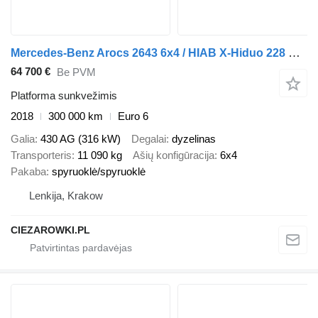
Mercedes-Benz Arocs 2643 6x4 / HIAB X-Hiduo 228 E-4 crane / remote control / P
64 700 €
Be PVM
Platforma sunkvežimis
2018
300 000 km
Euro 6
Galia
430 AG (316 kW)
Degalai
dyzelinas
Transporteris
11 090 kg
Ašių konfigūracija
6x4
Pakaba
spyruoklė/spyruoklė
Lenkija, Krakow
CIEZAROWKI.PL