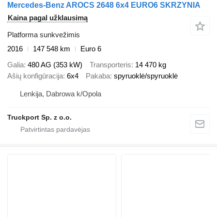
Mercedes-Benz AROCS 2648 6x4 EURO6 SKRZYNIA
Kaina pagal užklausimą
Platforma sunkvežimis
2016
147 548 km
Euro 6
Galia
480 AG (353 kW)
Transporteris
14 470 kg
Ašių konfigūracija
6x4
Pakaba
spyruoklė/spyruoklė
Lenkija, Dabrowa k/Opola
Truckport Sp. z o.o.