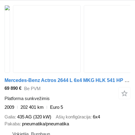
Mercedes-Benz Actros 2644 L 6x4 MKG HLK 541 HP Funk Spitze
69 890 €
Be PVM
Platforma sunkvežimis
2009
202 401 km
Euro 5
Galia
435 AG (320 kW)
Ašių konfigūracija
6x4
Pakaba
pneumatika/pneumatika
Vokietija, Burghaun