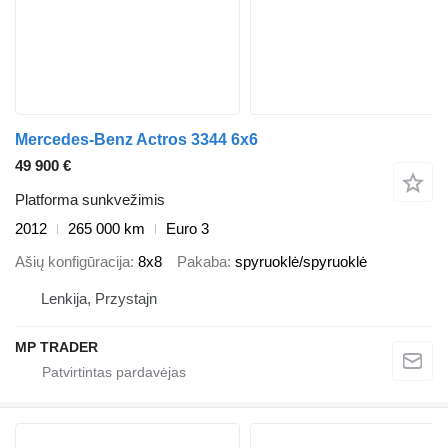
Mercedes-Benz Actros 3344 6x6
49 900 €
Platforma sunkvežimis
2012
265 000 km
Euro 3
Ašių konfigūracija
8x8
Pakaba
spyruoklė/spyruoklė
Lenkija, Przystajn
MP TRADER