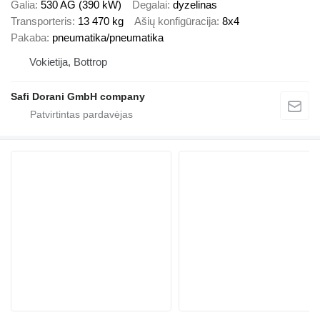
Galia
530 AG (390 kW)
Degalai
dyzelinas
Transporteris
13 470 kg
Ašių konfigūracija
8x4
Pakaba
pneumatika/pneumatika
Vokietija, Bottrop
Safi Dorani GmbH company