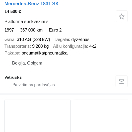
Mercedes-Benz 1831 SK
14 500 €
Platforma sunkvežimis
1997
367 000 km
Euro 2
Galia
310 AG (228 kW)
Degalai
dyzelinas
Transporteris
9 200 kg
Ašių konfigūracija
4x2
Pakaba
pneumatika/pneumatika
Belgija, Ooigem
Vetrucks