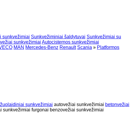
i sunkvežimiai
Sunkvežiminiai šaldytuvai
Sunkvežimiai su
vežiai sunkvežimiai
Autocisternos sunkvežimiai
IVECO
MAN
Mercedes-Benz
Renault
Scania
»
Platformos
žuolaidiniai sunkvežimiai
autovežiai sunkvežimiai
betonvežiai
i
sunkvežimiai furgonai
benzovežiai sunkvežimiai