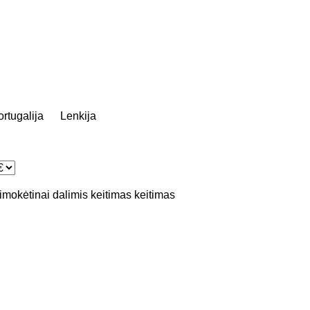
rtugalija
Lenkija
simokėtinai dalimis
keitimas
keitimas