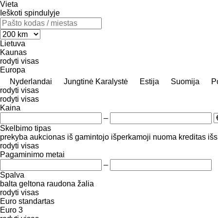
Vieta
Ieškoti spindulyje
Lietuva
Kaunas
rodyti visas
Europa
Nyderlandai
Jungtinė Karalystė
Estija
Suomija
Po
rodyti visas
rodyti visas
Kaina
–
Skelbimo tipas
prekyba
aukcionas
iš gamintojo
išperkamoji nuoma
kreditas
iš
rodyti visas
Pagaminimo metai
–
Spalva
balta
geltona
raudona
žalia
rodyti visas
Euro standartas
Euro 3