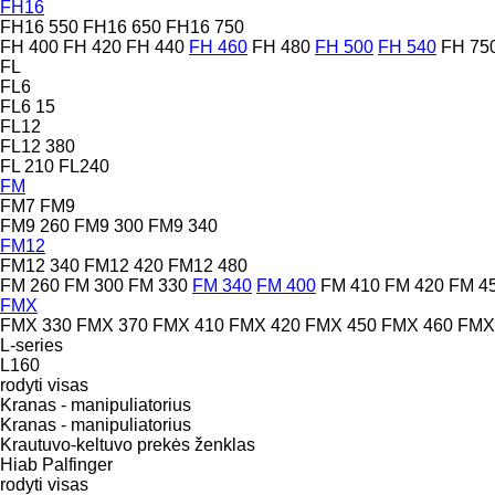
FH16
FH16 550
FH16 650
FH16 750
FH 400
FH 420
FH 440
FH 460
FH 480
FH 500
FH 540
FH 75
FL
FL6
FL6 15
FL12
FL12 380
FL 210
FL240
FM
FM7
FM9
FM9 260
FM9 300
FM9 340
FM12
FM12 340
FM12 420
FM12 480
FM 260
FM 300
FM 330
FM 340
FM 400
FM 410
FM 420
FM 4
FMX
FMX 330
FMX 370
FMX 410
FMX 420
FMX 450
FMX 460
FMX
L-series
L160
rodyti visas
Kranas - manipuliatorius
Kranas - manipuliatorius
Krautuvo-keltuvo prekės ženklas
Hiab
Palfinger
rodyti visas