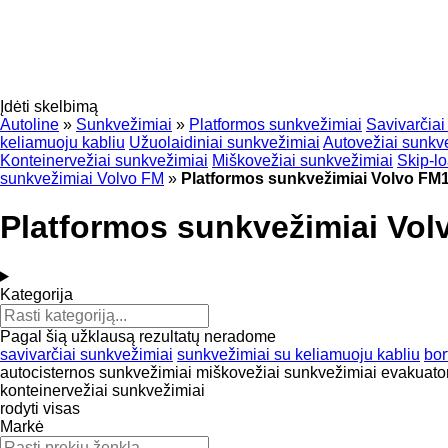
Įdėti skelbimą
Autoline
»
Sunkvežimiai
»
Platformos sunkvežimiai
Savivarčiai
keliamuoju kabliu
Užuolaidiniai sunkvežimiai
Autovežiai sunkv
Konteinervežiai sunkvežimiai
Miškovežiai sunkvežimiai
Skip-l
sunkvežimiai Volvo FM
»
Platformos sunkvežimiai Volvo FM
Platformos sunkvežimiai Vo
Kategorija
Pagal šią užklausą rezultatų neradome
savivarčiai sunkvežimiai
sunkvežimiai su keliamuoju kabliu
bor
autocisternos sunkvežimiai
miškovežiai sunkvežimiai
evakuator
konteinervežiai sunkvežimiai
rodyti visas
Markė