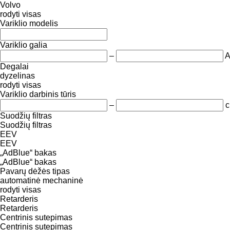
Volvo
rodyti visas
Variklio modelis
Variklio galia
–
Degalai
dyzelinas
rodyti visas
Variklio darbinis tūris
–
c
Suodžių filtras
Suodžių filtras
EEV
EEV
„AdBlue“ bakas
„AdBlue“ bakas
Pavarų dėžės tipas
automatinė
mechaninė
rodyti visas
Retarderis
Retarderis
Centrinis sutepimas
Centrinis sutepimas