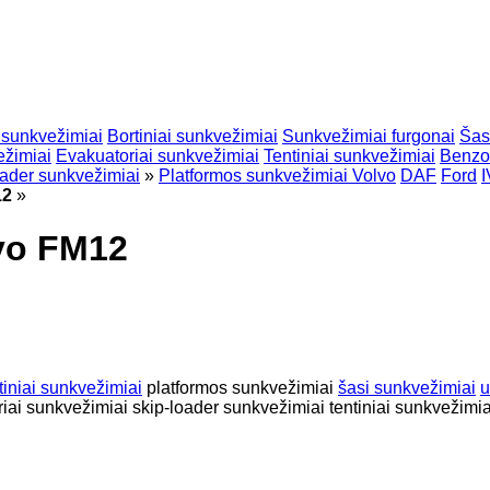
 sunkvežimiai
Bortiniai sunkvežimiai
Sunkvežimiai furgonai
Šas
ežimiai
Evakuatoriai sunkvežimiai
Tentiniai sunkvežimiai
Benzo
oader sunkvežimiai
»
Platformos sunkvežimiai Volvo
DAF
Ford
12
»
lvo FM12
tiniai sunkvežimiai
platformos sunkvežimiai
šasi sunkvežimiai
u
iai sunkvežimiai
skip-loader sunkvežimiai
tentiniai sunkvežimia