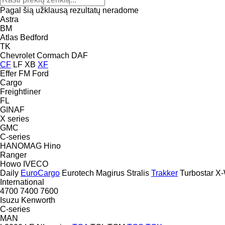
Pagal šią užklausą rezultatų neradome
Astra
BM
Atlas
Bedford
TK
Chevrolet
Cormach
DAF
CF
LF
XB
XF
Effer
FM
Ford
Cargo
Freightliner
FL
GINAF
X series
GMC
C-series
HANOMAG
Hino
Ranger
Howo
IVECO
Daily
EuroCargo
Eurotech
Magirus
Stralis
Trakker
Turbostar
X-
International
4700
7400
7600
Isuzu
Kenworth
C-series
MAN