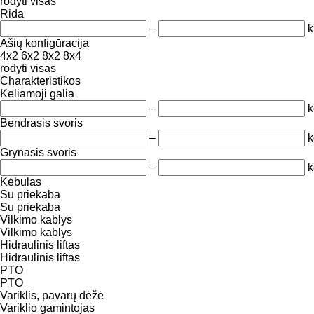
rodyti visas
Rida
–
Ašių konfigūracija
4x2
6x2
8x2
8x4
rodyti visas
Charakteristikos
Keliamoji galia
–
k
Bendrasis svoris
–
k
Grynasis svoris
–
k
Kėbulas
Su priekaba
Su priekaba
Vilkimo kablys
Vilkimo kablys
Hidraulinis liftas
Hidraulinis liftas
PTO
PTO
Variklis, pavarų dėžė
Variklio gamintojas