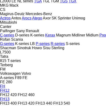
L2000
LE
NL series
TGA
TGL
TGM
TGS
TGX
MKG
Mack
CS
Magirus-Deutz
Mercedes-Benz
Actros
Antos
Arocs
Atego
Axor
SK
Sprinter
Unimog
Mitsubishi
Canter
Palfinger Sany
Renault
C-series
D-series
K-series
Kerax
Magnum
Midliner
Midlum
Pre
Rofan
Scania
G-series
K-series
LB
P-series
R-series
S-series
Shacman
Sinotruk Howo
Sisu
Sterling
L7500
Tatra
815
T-series
Terberg
FM
Volkswagen
Volvo
A-series
F89
FE
FE 280
FH
FH12
FH12 420
FH12 460
FH13
FH13 400
FH13 420
FH13 440
FH13 540