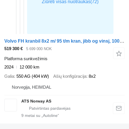
Volvo FH kranbil 8x2 m/ 95 t/m kran, jibb og vinsj, 100% frontlabb og
519 300 €
5 699 000 NOK
Platforma sunkvežimis
2024
12 000 km
Galia
550 AG (404 kW)
Ašių konfigūracija
8x2
Norvegija, HEIMDAL
ATS Norway AS
9
metai su „Autoline“