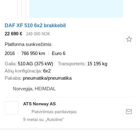
DAF XF 510 6x2 brakkebil
22 690 €
249 000 NOK
Platforma sunkvežimis
2016
766 950 km
Euro 6
Galia
510 AG (375 kW)
Transporteris
15 195 kg
Ašių konfigūracija
6x2
Pakaba
pneumatika/pneumatika
Norvegija, HEIMDAL
ATS Norway AS
9
metai su „Autoline“