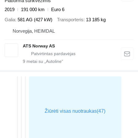
Platforma sunkvežimis
2019
191 000 km
Euro 6
Galia
581 AG (427 kW)
Transporteris
13 185 kg
Norvegija, HEIMDAL
ATS Norway AS
9
metai su „Autoline“