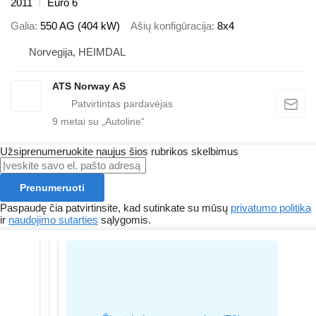
2011
Euro 6
Galia
550 AG (404 kW)
Ašių konfigūracija
8x4
Norvegija, HEIMDAL
ATS Norway AS
9
metai su „Autoline“
Užsiprenumeruokite naujus šios rubrikos skelbimus
Prenumeruoti
Paspaudę čia patvirtinsite, kad sutinkate su mūsų
privatumo politika
ir
naudojimo sutarties
sąlygomis.