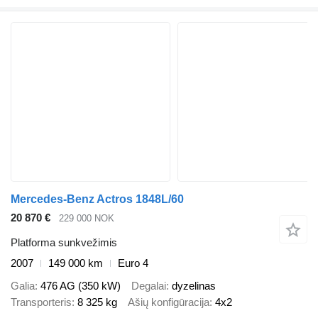
Mercedes-Benz Actros 1848L/60
20 870 €
229 000 NOK
Platforma sunkvežimis
2007
149 000 km
Euro 4
Galia
476 AG (350 kW)
Degalai
dyzelinas
Transporteris
8 325 kg
Ašių konfigūracija
4x2