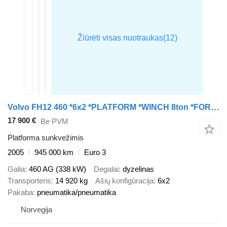
Volvo FH12 460 *6x2 *PLATFORM *WINCH 8ton *FOR AGRO MACHINES
17 900 €
Be PVM
Platforma sunkvežimis
2005
945 000 km
Euro 3
Galia
460 AG (338 kW)
Degalai
dyzelinas
Transporteris
14 920 kg
Ašių konfigūracija
6x2
Pakaba
pneumatika/pneumatika
Norvegija