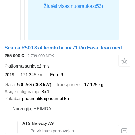
Scania R500 8x4 kombi bil m/ 71 t/m Fassi kran med jibb/winsj
255 000 €
2 799 000 NOK
Platforma sunkvežimis
2019
171 245 km
Euro 6
Galia
500 AG (368 kW)
Transporteris
17 125 kg
Ašių konfigūracija
8x4
Pakaba
pneumatika/pneumatika
Norvegija, HEIMDAL
ATS Norway AS