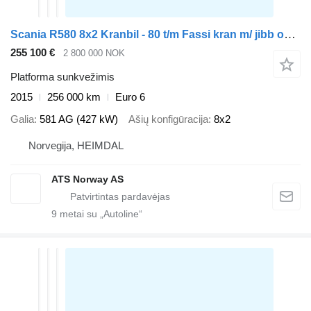
Scania R580 8x2 Kranbil - 80 t/m Fassi kran m/ jibb og vinsj
255 100 €
2 800 000 NOK
Platforma sunkvežimis
2015
256 000 km
Euro 6
Galia
581 AG (427 kW)
Ašių konfigūracija
8x2
Norvegija, HEIMDAL
ATS Norway AS
9
metai su „Autoline“