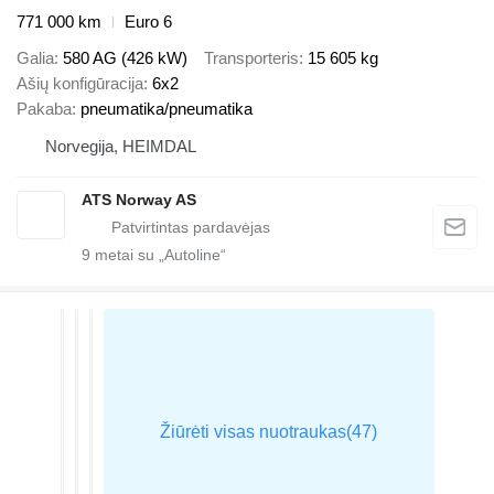
771 000 km
Euro 6
Galia
580 AG (426 kW)
Transporteris
15 605 kg
Ašių konfigūracija
6x2
Pakaba
pneumatika/pneumatika
Norvegija, HEIMDAL
ATS Norway AS
9
metai su „Autoline“