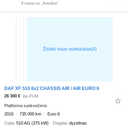
9
metai su „Autoline“
DAF XF 510 6x2 CHASSIS AIR / AIR EURO 6
26 300 €
Be PVM
Platforma sunkvežimis
2016
735 000 km
Euro 6
Galia
510 AG (375 kW)
Degalai
dyzelinas