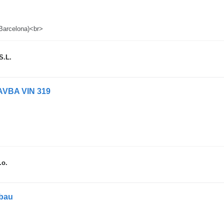
 (Barcelona)<br>
S.L.
VBA VIN 319
.o.
fbau