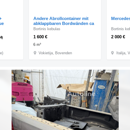
Andere Abrollcontainer mit
Mercede
ue
abklappbaren Bordwänden ca
Bortinis kebulas
Bortinis ke
mą
1 600 €
2 000 €
6 m³
ze)
Vokietija, Bovenden
Italija,