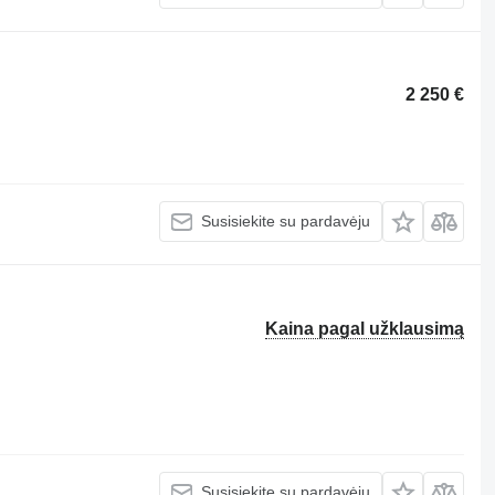
2 250 €
Susisiekite su pardavėju
Kaina pagal užklausimą
Susisiekite su pardavėju