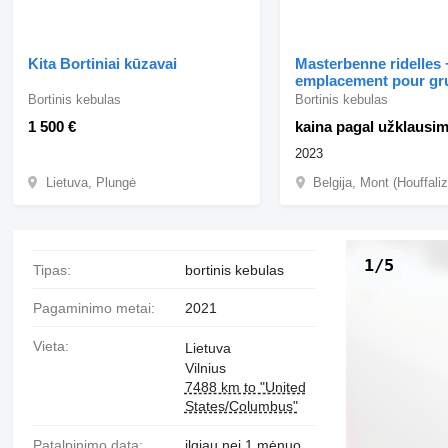
Kita Bortiniai kūzavai
Masterbenne ridelles +
emplacement pour gr
Bortinis kebulas
Bortinis kebulas
1 500 €
kaina pagal užklausi
2023
Lietuva, Plungė
Belgija, Mont (Houffali
1/5
Tipas:
bortinis kebulas
Pagaminimo metai:
2021
Vieta:
Lietuva
Vilnius
7488 km to "United
States/Columbus"
Patalpinimo data:
ilgiau nei 1 mėnuo