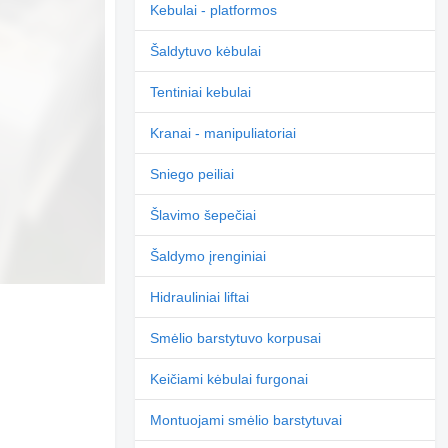
Kebulai - platformos
Šaldytuvo kėbulai
Tentiniai kebulai
Kranai - manipuliatoriai
Sniego peiliai
Šlavimo šepečiai
Šaldymo įrenginiai
Hidrauliniai liftai
Smėlio barstytuvo korpusai
Prašyti papildomų
nuotraukų
Keičiami kėbulai furgonai
Montuojami smėlio barstytuvai