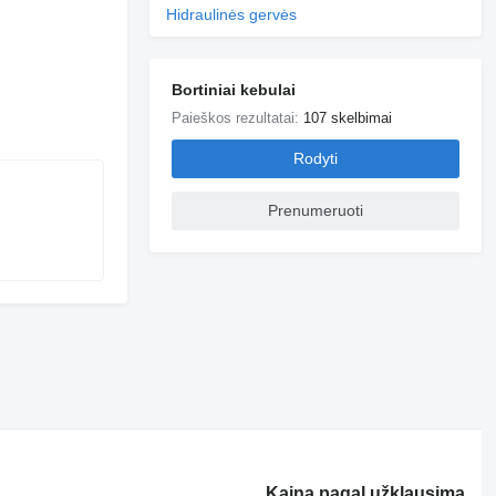
Hidraulinės gervės
Bortiniai kebulai
Paieškos rezultatai:
107 skelbimai
Rodyti
Prenumeruoti
Kaina pagal užklausimą