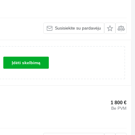
Susisiekite su pardavėju
Įdėti skelbimą
1 800 €
Be PVM