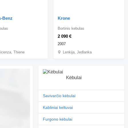
s-Benz
Krone
bulas
Bortinis kebulas
2 090 €
2007
 Vicenza, Thiene
Lenkija, Jedlanka
Kėbulai
Savivarčio kėbulai
Kabliniai keltuvai
Furgono kėbulai