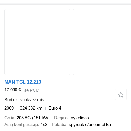
MAN TGL 12.210
17 000 €
Be PVM
Bortinis sunkvežimis
2009
324 332 km
Euro 4
Galia
205 AG (151 kW)
Degalai
dyzelinas
Ašių konfigūracija
4x2
Pakaba
spyruoklė/pneumatika