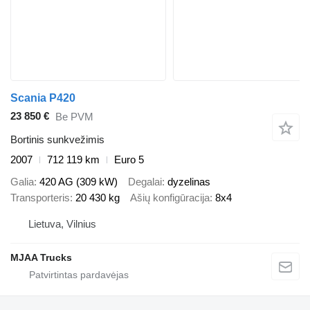
Scania P420
23 850 €
Be PVM
Bortinis sunkvežimis
2007
712 119 km
Euro 5
Galia
420 AG (309 kW)
Degalai
dyzelinas
Transporteris
20 430 kg
Ašių konfigūracija
8x4
Lietuva, Vilnius
MJAA Trucks