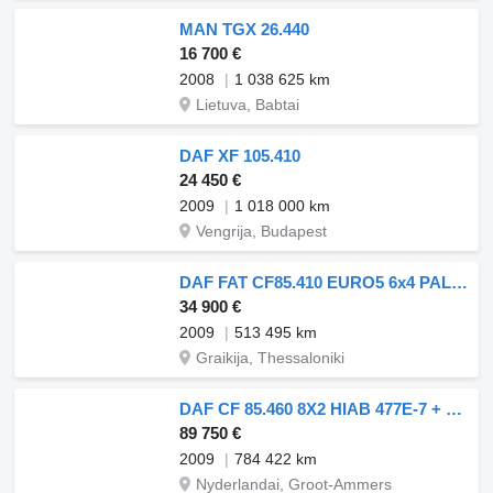
MAN TGX 26.440
16 700 €
2008
1 038 625 km
Lietuva, Babtai
DAF XF 105.410
24 450 €
2009
1 018 000 km
Vengrija, Budapest
DAF FAT CF85.410 EURO5 6x4 PALFINGER ***TOP***
34 900 €
2009
513 495 km
Graikija, Thessaloniki
DAF CF 85.460 8X2 HIAB 477E-7 + JIB 75X + REMOTE CONTROL
89 750 €
2009
784 422 km
Nyderlandai, Groot-Ammers