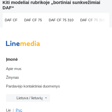
Kiti modeliai rubrikoje „bortiniai sunkvežimiai
DAF“
DAF CF
DAF CF 75
DAF CF 75 310
DAF CF 75 360
Įmonė
Apie mus
Žinynas
Pardavėjo kontaktiniai duomenys
Lietuva / lietuvių
Lie
Рус