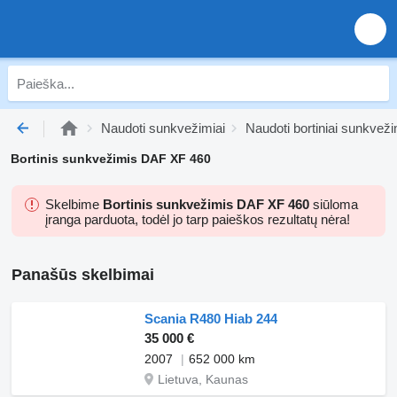
Naudoti sunkvežimiai
Naudoti bortiniai sunkveži
Bortinis sunkvežimis DAF XF 460
Skelbime
Bortinis sunkvežimis DAF XF 460
siūloma
įranga parduota, todėl jo tarp paieškos rezultatų nėra!
Panašūs skelbimai
Scania R480 Hiab 244
35 000 €
2007
652 000 km
Lietuva, Kaunas