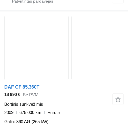
DAF CF 85.360T
18 990 €
Be PVM
Bortinis sunkvežimis
2009
675 000 km
Euro 5
Galia
360 AG (265 kW)