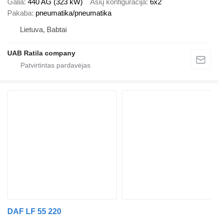
Galia
440 AG (323 kW)
Ašių konfigūracija
6x2
Pakaba
pneumatika/pneumatika
Lietuva, Babtai
UAB Ratila company
DAF LF 55 220