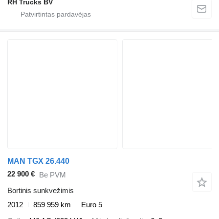
RH Trucks BV
MAN TGX 26.440
22 900 €
Be PVM
Bortinis sunkvežimis
2012
859 959 km
Euro 5