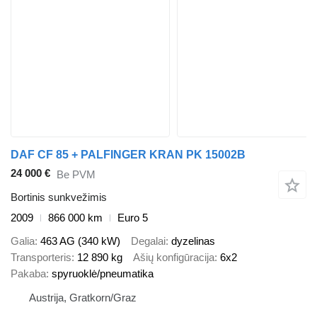
DAF CF 85 + PALFINGER KRAN PK 15002B
24 000 €
Be PVM
Bortinis sunkvežimis
2009
866 000 km
Euro 5
Galia
463 AG (340 kW)
Degalai
dyzelinas
Transporteris
12 890 kg
Ašių konfigūracija
6x2
Pakaba
spyruoklė/pneumatika
Austrija, Gratkorn/Graz