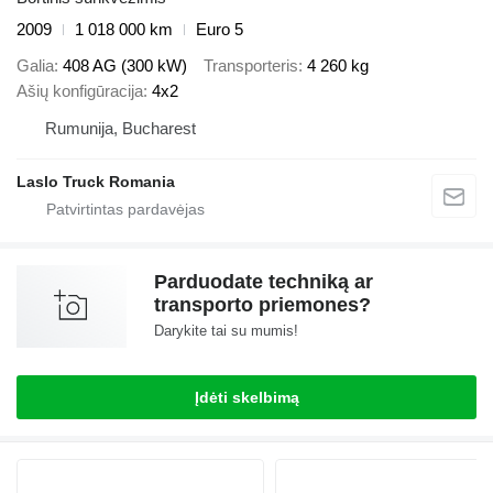
2009
1 018 000 km
Euro 5
Galia
408 AG (300 kW)
Transporteris
4 260 kg
Ašių konfigūracija
4x2
Rumunija, Bucharest
Laslo Truck Romania
Parduodate techniką ar
transporto priemones?
Darykite tai su mumis!
Įdėti skelbimą