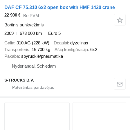
DAF CF 75.310 6x2 open box with HMF 1420 crane
22 900 €
Be PVM
Bortinis sunkvežimis
2009
673 000 km
Euro 5
Galia
310 AG (228 kW)
Degalai
dyzelinas
Transporteris
15 700 kg
Ašių konfigūracija
6x2
Pakaba
spyruoklė/pneumatika
Nyderlandai, Schiedam
S-TRUCKS B.V.