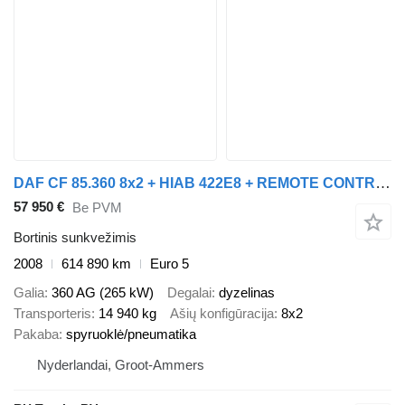
DAF CF 85.360 8x2 + HIAB 422E8 + REMOTE CONTROL
57 950 €
Be PVM
Bortinis sunkvežimis
2008
614 890 km
Euro 5
Galia
360 AG (265 kW)
Degalai
dyzelinas
Transporteris
14 940 kg
Ašių konfigūracija
8x2
Pakaba
spyruoklė/pneumatika
Nyderlandai, Groot-Ammers