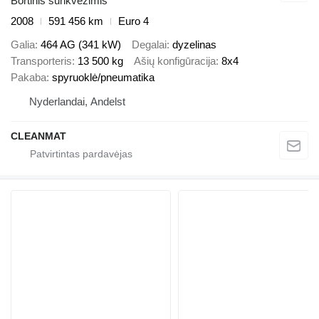
Bortinis sunkvežimis
2008
591 456 km
Euro 4
Galia
464 AG (341 kW)
Degalai
dyzelinas
Transporteris
13 500 kg
Ašių konfigūracija
8x4
Pakaba
spyruoklė/pneumatika
Nyderlandai, Andelst
CLEANMAT