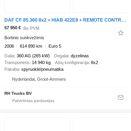
DAF CF 85.360 8x2 + HIAB 422E8 + REMOTE CONTROL
57 950 €
Be PVM
Bortinis sunkvežimis
2008
614 890 km
Euro 5
Galia
360 AG (265 kW)
Degalai
dyzelinas
Transporteris
14 940 kg
Ašių konfigūracija
8x2
Pakaba
spyruoklė/pneumatika
Nyderlandai, Groot-Ammers
RH Trucks BV