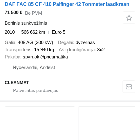
DAF FAC 85 CF 410 Palfinger 42 Tonmeter laadkraan
71 500 €
Be PVM
Bortinis sunkvežimis
2010
566 662 km
Euro 5
Galia
408 AG (300 kW)
Degalai
dyzelinas
Transporteris
15 940 kg
Ašių konfigūracija
8x2
Pakaba
spyruoklė/pneumatika
Nyderlandai, Andelst
CLEANMAT