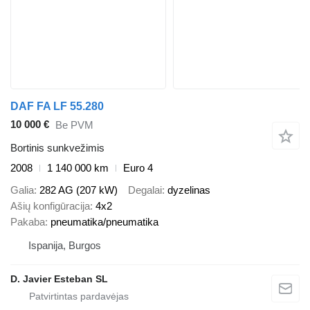
DAF FA LF 55.280
10 000 €
Be PVM
Bortinis sunkvežimis
2008
1 140 000 km
Euro 4
Galia
282 AG (207 kW)
Degalai
dyzelinas
Ašių konfigūracija
4x2
Pakaba
pneumatika/pneumatika
Ispanija, Burgos
D. Javier Esteban SL