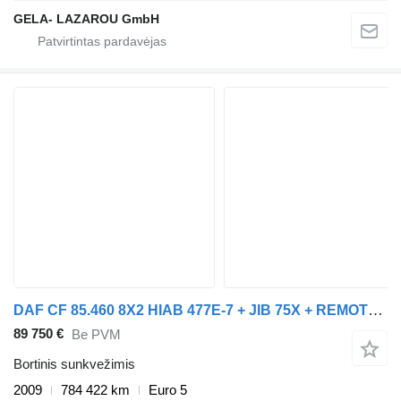
GELA- LAZAROU GmbH
DAF CF 85.460 8X2 HIAB 477E-7 + JIB 75X + REMOTE CONTROL
89 750 €
Be PVM
Bortinis sunkvežimis
2009
784 422 km
Euro 5