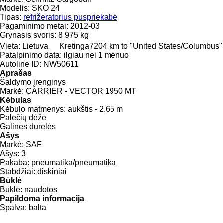
Modelis:
SKO 24
Tipas:
refrižeratorius puspriekabė
Pagaminimo metai:
2012-03
Grynasis svoris:
8 975 kg
Vieta:
Lietuva
Kretinga
7204 km to "United States/Columbus"
Patalpinimo data:
ilgiau nei 1 mėnuo
Autoline ID:
NW50611
Aprašas
Šaldymo įrenginys
Markė:
CARRIER - VECTOR 1950 MT
Kėbulas
Kėbulo matmenys:
aukštis - 2,65 m
Palečių dėžė
Galinės durelės
Ašys
Markė:
SAF
Ašys:
3
Pakaba:
pneumatika/pneumatika
Stabdžiai:
diskiniai
Būklė
Būklė:
naudotos
Papildoma informacija
Spalva:
balta