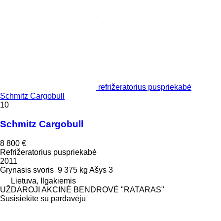
refrižeratorius puspriekabė
Schmitz Cargobull
10
Schmitz Cargobull
8 800 €
Refrižeratorius puspriekabė
2011
Grynasis svoris
9 375 kg
Ašys
3
Lietuva, Ilgakiemis
UŽDAROJI AKCINĖ BENDROVĖ "RATARAS"
Susisiekite su pardavėju