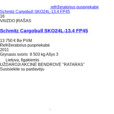
refrižeratorius puspriekabė
Schmitz Cargobull SKO24L-13.4 FP45
16
VAIZDO ĮRAŠAS
Schmitz Cargobull SKO24L-13.4 FP45
13 750 €
Be PVM
Refrižeratorius puspriekabė
2011
Grynasis svoris
8 503 kg
Ašys
3
Lietuva, Ilgakiemis
UŽDAROJI AKCINĖ BENDROVĖ "RATARAS"
Susisiekite su pardavėju