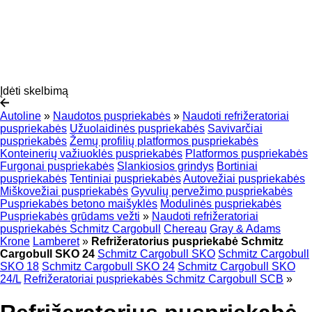
Įdėti skelbimą
Autoline
»
Naudotos puspriekabės
»
Naudoti refrižeratoriai
puspriekabės
Užuolaidinės puspriekabės
Savivarčiai
puspriekabės
Žemų profilių platformos puspriekabės
Konteinerių važiuoklės puspriekabės
Platformos puspriekabės
Furgonai puspriekabės
Slankiosios grindys
Bortiniai
puspriekabės
Tentiniai puspriekabės
Autovežiai puspriekabės
Miškovežiai puspriekabės
Gyvulių pervežimo puspriekabės
Puspriekabės betono maišyklės
Modulinės puspriekabės
Puspriekabės grūdams vežti
»
Naudoti refrižeratoriai
puspriekabės Schmitz Cargobull
Chereau
Gray & Adams
Krone
Lamberet
»
Refrižeratorius puspriekabė Schmitz
Cargobull SKO 24
Schmitz Cargobull SKO
Schmitz Cargobull
SKO 18
Schmitz Cargobull SKO 24
Schmitz Cargobull SKO
24/L
Refrižeratoriai puspriekabės Schmitz Cargobull SCB
»