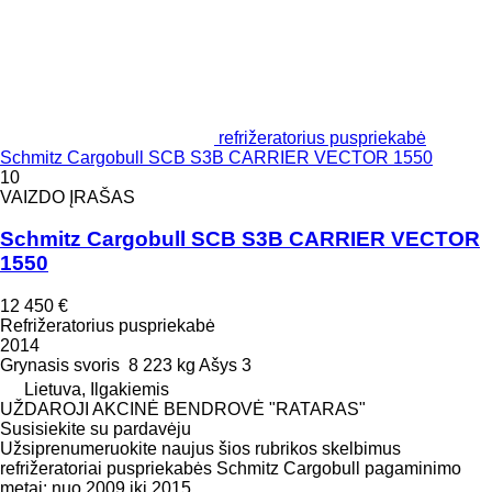
refrižeratorius puspriekabė
Schmitz Cargobull SCB S3B CARRIER VECTOR 1550
10
VAIZDO ĮRAŠAS
Schmitz Cargobull SCB S3B CARRIER VECTOR
1550
12 450 €
Refrižeratorius puspriekabė
2014
Grynasis svoris
8 223 kg
Ašys
3
Lietuva, Ilgakiemis
UŽDAROJI AKCINĖ BENDROVĖ "RATARAS"
Susisiekite su pardavėju
Užsiprenumeruokite naujus šios rubrikos skelbimus
refrižeratoriai puspriekabės
Schmitz Cargobull
pagaminimo
metai: nuo 2009 iki 2015