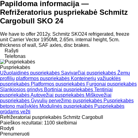
Papildoma informacija —
Refrižeratorius puspriekabė Schmitz
Cargobull SKO 24
We have to offer 2012y. Schmitz SKO24 refrigerated, freeze
unit Carrier Vector 1950Mt, 2.65m. internal height, 5cm.
thickness of wall, SAF axles, disc brakes.
Rašyti
Telefonas
Puspriekabės
Užuolaidinės puspriekabės
Savivarčiai puspriekabės
Žemų
profilių platformos puspriekabės
Konteinerių važiuoklės
puspriekabės
Platformos puspriekabės
Furgonai puspriekabės
Slankiosios grindys
Bortiniai puspriekabės
Tentiniai
puspriekabės
Autovežiai puspriekabės
Miškovežiai
puspriekabės
Gyvulių pervežimo puspriekabės
Puspriekabės
betono maišyklės
Modulinės puspriekabės
Puspriekabės
grūdams vežti
Refrižeratoriai puspriekabės Schmitz Cargobull
Paieškos rezultatai:
1100 skelbimai
Rodyti
Prenumeruoti