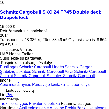
16
Schmitz Cargobull SKO 24 FP45 Double deck
Doppelstock
15 900 €
Refrižeratorius puspriekabė
2014
Transporteris
18 336 kg
Tūris
88,49 m³
Grynasis svoris
8 664
kg
Ašys
3
Lietuva, Vilnius
UAB Hanse Trailer
Susisiekite su pardavėju
Puspriekabių atsarginės dalys
Pusllingės Schmitz Cargobull
Lingės Schmitz Cargobull
Stabdžių apkabos Schmitz Cargobull
Ašys Schmitz Cargobull
Žibintai Schmitz Cargobull
Stebulės Schmitz Cargobull
Įmonė
Apie mus
Žinynas
Pardavėjo kontaktiniai duomenys
Lietuva / lietuvių
Lie
Рус
Informacija
Tiekimo sąlygos
Privatumo politika
Patarimai saugos
klausimais
Atsiliepimas apie Autoline
Prekių ženklų katalogas