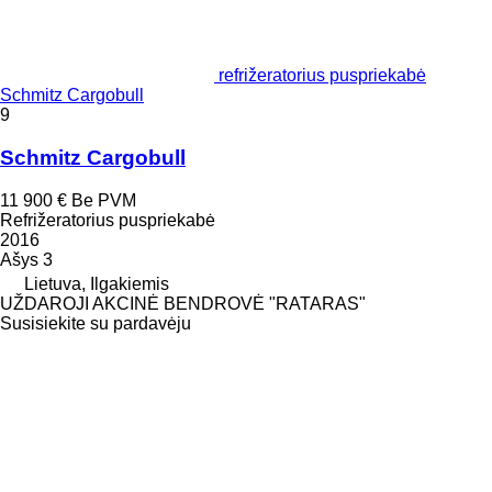
refrižeratorius puspriekabė
Schmitz Cargobull
9
Schmitz Cargobull
11 900 €
Be PVM
Refrižeratorius puspriekabė
2016
Ašys
3
Lietuva, Ilgakiemis
UŽDAROJI AKCINĖ BENDROVĖ "RATARAS"
Susisiekite su pardavėju