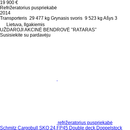
19 900 €
Refrižeratorius puspriekabė
2014
Transporteris
29 477 kg
Grynasis svoris
9 523 kg
Ašys
3
Lietuva, Ilgakiemis
UŽDAROJI AKCINĖ BENDROVĖ "RATARAS"
Susisiekite su pardavėju
refrižeratorius puspriekabė
Schmitz Cargobull SKO 24 FP45 Double deck Doppelstock