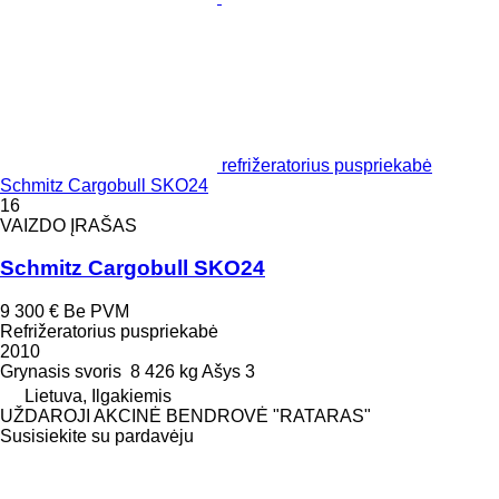
refrižeratorius puspriekabė
Schmitz Cargobull SKO24
16
VAIZDO ĮRAŠAS
Schmitz Cargobull SKO24
9 300 €
Be PVM
Refrižeratorius puspriekabė
2010
Grynasis svoris
8 426 kg
Ašys
3
Lietuva, Ilgakiemis
UŽDAROJI AKCINĖ BENDROVĖ "RATARAS"
Susisiekite su pardavėju