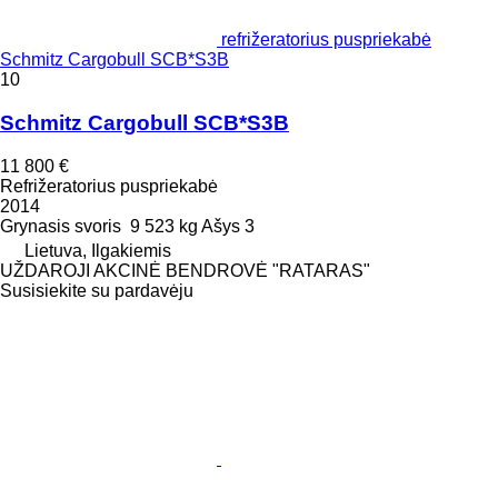
refrižeratorius puspriekabė
Schmitz Cargobull SCB*S3B
10
Schmitz Cargobull SCB*S3B
11 800 €
Refrižeratorius puspriekabė
2014
Grynasis svoris
9 523 kg
Ašys
3
Lietuva, Ilgakiemis
UŽDAROJI AKCINĖ BENDROVĖ "RATARAS"
Susisiekite su pardavėju