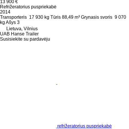
13 900 €
Refrižeratorius puspriekabė
2014
Transporteris
17 930 kg
Tūris
88,49 m³
Grynasis svoris
9 070
kg
Ašys
3
Lietuva, Vilnius
UAB Hanse Trailer
Susisiekite su pardavėju
refrižeratorius puspriekabė