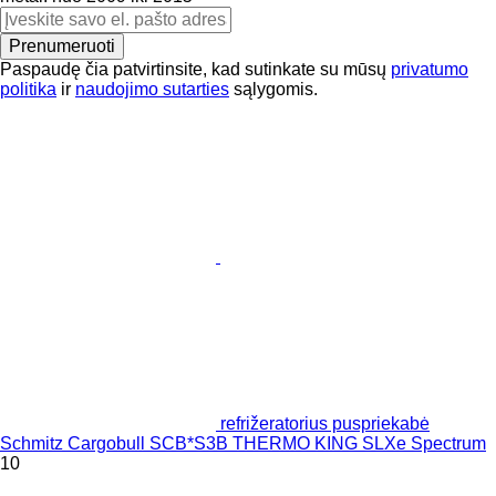
Prenumeruoti
Paspaudę čia patvirtinsite, kad sutinkate su mūsų
privatumo
politika
ir
naudojimo sutarties
sąlygomis.
refrižeratorius puspriekabė
Schmitz Cargobull SCB*S3B THERMO KING SLXe Spectrum
10