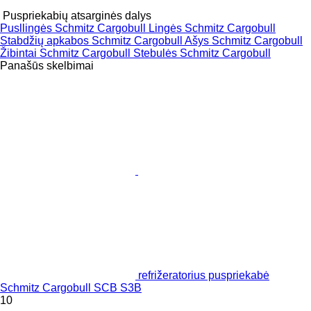
Puspriekabių atsarginės dalys
Pusllingės Schmitz Cargobull
Lingės Schmitz Cargobull
Stabdžių apkabos Schmitz Cargobull
Ašys Schmitz Cargobull
Žibintai Schmitz Cargobull
Stebulės Schmitz Cargobull
Panašūs skelbimai
refrižeratorius puspriekabė
Schmitz Cargobull SCB S3B
10