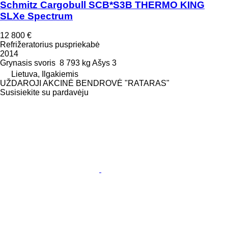
Schmitz Cargobull SCB*S3B THERMO KING
SLXe Spectrum
12 800 €
Refrižeratorius puspriekabė
2014
Grynasis svoris
8 793 kg
Ašys
3
Lietuva, Ilgakiemis
UŽDAROJI AKCINĖ BENDROVĖ "RATARAS"
Susisiekite su pardavėju