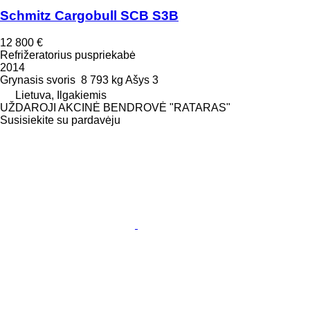
Schmitz Cargobull SCB S3B
12 800 €
Refrižeratorius puspriekabė
2014
Grynasis svoris
8 793 kg
Ašys
3
Lietuva, Ilgakiemis
UŽDAROJI AKCINĖ BENDROVĖ "RATARAS"
Susisiekite su pardavėju