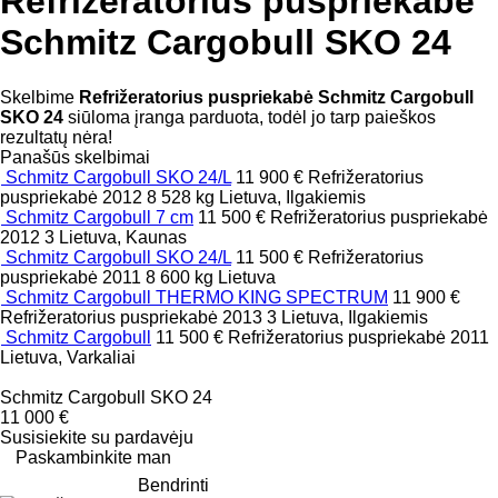
Refrižeratorius puspriekabė
Schmitz Cargobull SKO 24
Skelbime
Refrižeratorius puspriekabė Schmitz Cargobull
SKO 24
siūloma įranga parduota, todėl jo tarp paieškos
rezultatų nėra!
Panašūs skelbimai
Schmitz Cargobull SKO 24/L
11 900 €
Refrižeratorius
puspriekabė
2012
8 528 kg
Lietuva, Ilgakiemis
Schmitz Cargobull 7 cm
11 500 €
Refrižeratorius puspriekabė
2012
3
Lietuva, Kaunas
Schmitz Cargobull SKO 24/L
11 500 €
Refrižeratorius
puspriekabė
2011
8 600 kg
Lietuva
Schmitz Cargobull THERMO KING SPECTRUM
11 900 €
Refrižeratorius puspriekabė
2013
3
Lietuva, Ilgakiemis
Schmitz Cargobull
11 500 €
Refrižeratorius puspriekabė
2011
Lietuva, Varkaliai
Schmitz Cargobull SKO 24
11 000 €
Susisiekite su pardavėju
Paskambinkite man
Bendrinti