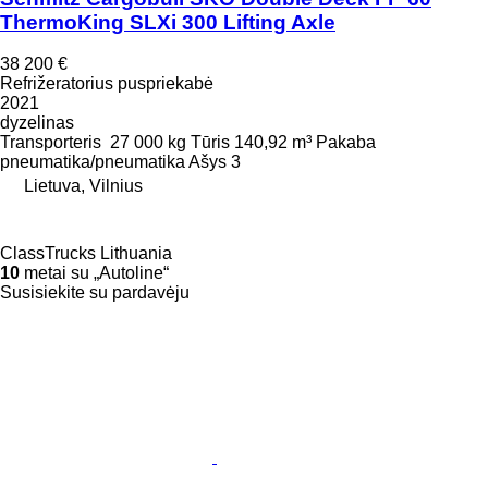
ThermoKing SLXi 300 Lifting Axle
38 200 €
Refrižeratorius puspriekabė
2021
dyzelinas
Transporteris
27 000 kg
Tūris
140,92 m³
Pakaba
pneumatika/pneumatika
Ašys
3
Lietuva, Vilnius
ClassTrucks Lithuania
10
metai su „Autoline“
Susisiekite su pardavėju