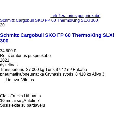
refrižeratorius puspriekabė
Schmitz Cargobull SKO FP 60 ThermoKing SLXi 300
20
Schmitz Cargobull SKO FP 60 ThermoKing SLXi
300
34 600 €
Refrižeratorius puspriekabė
2021
dyzelinas
Transporteris
27 000 kg
Tūris
87,42 m³
Pakaba
pneumatika/pneumatika
Grynasis svoris
8 410 kg
Ašys
3
Lietuva, Vilnius
ClassTrucks Lithuania
10
metai su „Autoline“
Susisiekite su pardavėju