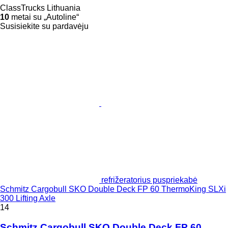
ClassTrucks Lithuania
10
metai su „Autoline“
Susisiekite su pardavėju
refrižeratorius puspriekabė
Schmitz Cargobull SKO Double Deck FP 60 ThermoKing SLXi
300 Lifting Axle
14
Schmitz Cargobull SKO Double Deck FP 60