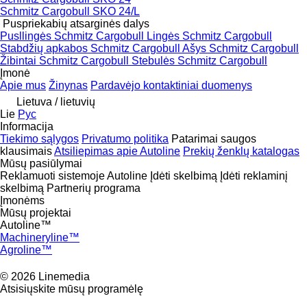
Schmitz Cargobull SKO 24/L
Puspriekabių atsarginės dalys
Pusllingės Schmitz Cargobull
Lingės Schmitz Cargobull
Stabdžių apkabos Schmitz Cargobull
Ašys Schmitz Cargobull
Žibintai Schmitz Cargobull
Stebulės Schmitz Cargobull
Įmonė
Apie mus
Žinynas
Pardavėjo kontaktiniai duomenys
Lietuva / lietuvių
Lie
Рус
Informacija
Tiekimo sąlygos
Privatumo politika
Patarimai saugos
klausimais
Atsiliepimas apie Autoline
Prekių ženklų katalogas
Mūsų pasiūlymai
Reklamuoti sistemoje Autoline
Įdėti skelbimą
Įdėti reklaminį
skelbimą
Partnerių programa
Įmonėms
Mūsų projektai
Autoline™
Machineryline™
Agroline™
© 2026 Linemedia
Atsisiųskite mūsų programėlę