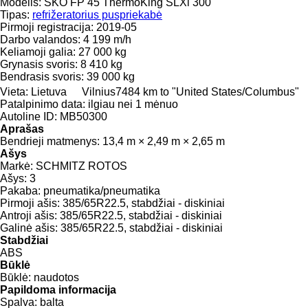
Modelis:
SKO FP 45 ThermoKing SLXi 300
Tipas:
refrižeratorius puspriekabė
Pirmoji registracija:
2019-05
Darbo valandos:
4 199 m/h
Keliamoji galia:
27 000 kg
Grynasis svoris:
8 410 kg
Bendrasis svoris:
39 000 kg
Vieta:
Lietuva
Vilnius
7484 km to "United States/Columbus"
Patalpinimo data:
ilgiau nei 1 mėnuo
Autoline ID:
MB50300
Aprašas
Bendrieji matmenys:
13,4 m × 2,49 m × 2,65 m
Ašys
Markė:
SCHMITZ ROTOS
Ašys:
3
Pakaba:
pneumatika/pneumatika
Pirmoji ašis:
385/65R22.5, stabdžiai - diskiniai
Antroji ašis:
385/65R22.5, stabdžiai - diskiniai
Galinė ašis:
385/65R22.5, stabdžiai - diskiniai
Stabdžiai
ABS
Būklė
Būklė:
naudotos
Papildoma informacija
Spalva:
balta