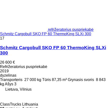
refrižeratorius puspriekabė
Schmitz Cargobull SKO FP 60 ThermoKing SLXi 300
17
Schmitz Cargobull SKO FP 60 ThermoKing SLXi
300
26 600 €
Refrižeratorius puspriekabė
2019
dyzelinas
Transporteris
27 000 kg
Tūris
87,35 m³
Grynasis svoris
8 843
kg
Ašys
3
Lietuva, Vilnius
ClassTrucks Lithuania