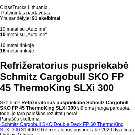
ClassTrucks Lithuania
Patvirtintas pardavėjas
Yra sandėlyje:
91 skelbimai
10 metai su „Autoline“
10
metai su „Autoline“
16 metai rinkoje
16
metai rinkoje
Refrižeratorius puspriekabė
Schmitz Cargobull SKO FP
45 ThermoKing SLXi 300
Skelbime
Refrižeratorius puspriekabė Schmitz Cargobull
SKO FP 45 ThermoKing SLXi 300
siūloma įranga parduota,
todėl jo tarp paieškos rezultatų nėra!
Panašūs skelbimai
Schmitz Cargobull SKO Double Deck FP 60 ThermoKing
SLXi 300
31 400 €
Refrižeratorius puspriekabė
2020
dyzelinas