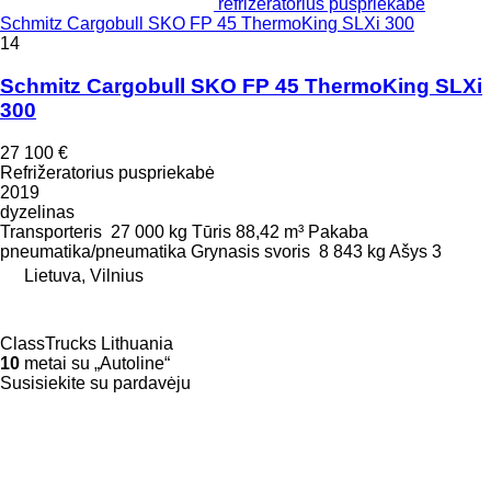
refrižeratorius puspriekabė
Schmitz Cargobull SKO FP 45 ThermoKing SLXi 300
14
Schmitz Cargobull SKO FP 45 ThermoKing SLXi
300
27 100 €
Refrižeratorius puspriekabė
2019
dyzelinas
Transporteris
27 000 kg
Tūris
88,42 m³
Pakaba
pneumatika/pneumatika
Grynasis svoris
8 843 kg
Ašys
3
Lietuva, Vilnius
ClassTrucks Lithuania
10
metai su „Autoline“
Susisiekite su pardavėju