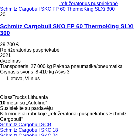
refrižeratorius puspriekabė
Schmitz Cargobull SKO FP 60 ThermoKing SLXi 300
20
Schmitz Cargobull SKO FP 60 ThermoKing SLXi
300
29 700 €
Refrižeratorius puspriekabė
2021
dyzelinas
Transporteris
27 000 kg
Pakaba
pneumatika/pneumatika
Grynasis svoris
8 410 kg
Ašys
3
Lietuva, Vilnius
ClassTrucks Lithuania
10
metai su „Autoline“
Susisiekite su pardavėju
Kiti modeliai rubrikoje „refrižeratoriai puspriekabės Schmitz
Cargobull“
Schmitz Cargobull SCB
Schmitz Cargobull SKO 18
Schmitz Cargobull SKO 24