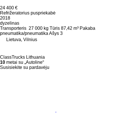
24 400 €
Refrižeratorius puspriekabė
2018
dyzelinas
Transporteris
27 000 kg
Tūris
87,42 m³
Pakaba
pneumatika/pneumatika
Ašys
3
Lietuva, Vilnius
ClassTrucks Lithuania
10
metai su „Autoline“
Susisiekite su pardavėju