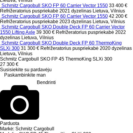
Lietuva, Vilnius
Schmitz Cargobull SKO FP 60 Carrier Vector 1550
33 400 €
Refrižeratorius puspriekabė
2021
dyzelinas
Lietuva, Vilnius
Schmitz Cargobull SKO FP 60 Carrier Vector 1550
42 200 €
Refrižeratorius puspriekabė
2023
dyzelinas
Lietuva, Vilnius
Schmitz Cargobull SKO Double Deck FP 60 Carrier Vector
1550 Lifting Axle
39 300 €
Refrižeratorius puspriekabė
2022
dyzelinas
Lietuva, Vilnius
Schmitz Cargobull SKO Double Deck FP 60 ThermoKing
SLXi 300
31 300 €
Refrižeratorius puspriekabė
2020
dyzelinas
Lietuva, Vilnius
Schmitz Cargobull SKO FP 45 ThermoKing SLXi 300
27 300 €
Susisiekite su pardavėju
Paskambinkite man
Bendrinti
Parduota
Markė:
Schmitz Cargobull