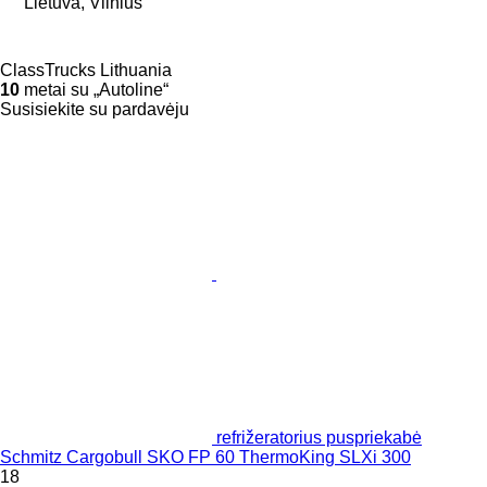
Lietuva, Vilnius
ClassTrucks Lithuania
10
metai su „Autoline“
Susisiekite su pardavėju
refrižeratorius puspriekabė
Schmitz Cargobull SKO FP 60 ThermoKing SLXi 300
18