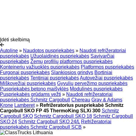
Įdėti skelbimą
Autoline
»
Naudotos puspriekabės
»
Naudoti refrižeratoriai
puspriekabės
Užuolaidinės puspriekabės
Savivarčiai
puspriekabės
Žemų profilių platformos puspriekabės
Konteinerių važiuoklės puspriekabės
Platformos puspriekabės
Furgonai puspriekabės
Slankiosios grindys
Bortiniai
puspriekabės
Tentiniai puspriekabės
Autovežiai puspriekabės
Miškovežiai puspriekabės
Gyvulių pervežimo puspriekabės
Puspriekabės betono maišyklės
Modulinės puspriekabės
Puspriekabės grūdams vežti
»
Naudoti refrižeratoriai
puspriekabės Schmitz Cargobull
Chereau
Gray & Adams
Krone
Lamberet
»
Refrižeratorius puspriekabė Schmitz
Cargobull SKO FP 45 ThermoKing SLXi 300
Schmitz
Cargobull SKO
Schmitz Cargobull SKO 18
Schmitz Cargobull
SKO 24
Schmitz Cargobull SKO 24/L
Refrižeratoriai
puspriekabės Schmitz Cargobull SCB
»