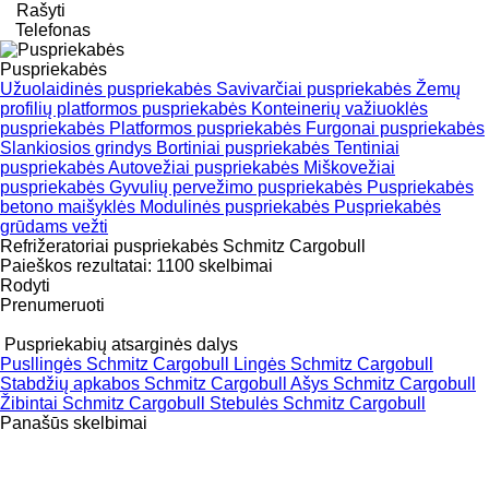
Rašyti
Telefonas
Puspriekabės
Užuolaidinės puspriekabės
Savivarčiai puspriekabės
Žemų
profilių platformos puspriekabės
Konteinerių važiuoklės
puspriekabės
Platformos puspriekabės
Furgonai puspriekabės
Slankiosios grindys
Bortiniai puspriekabės
Tentiniai
puspriekabės
Autovežiai puspriekabės
Miškovežiai
puspriekabės
Gyvulių pervežimo puspriekabės
Puspriekabės
betono maišyklės
Modulinės puspriekabės
Puspriekabės
grūdams vežti
Refrižeratoriai puspriekabės Schmitz Cargobull
Paieškos rezultatai:
1100 skelbimai
Rodyti
Prenumeruoti
Puspriekabių atsarginės dalys
Pusllingės Schmitz Cargobull
Lingės Schmitz Cargobull
Stabdžių apkabos Schmitz Cargobull
Ašys Schmitz Cargobull
Žibintai Schmitz Cargobull
Stebulės Schmitz Cargobull
Panašūs skelbimai