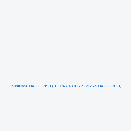
pusllingė DAF CF450 (01.18-) 1896605 vilkiko DAF CF450,