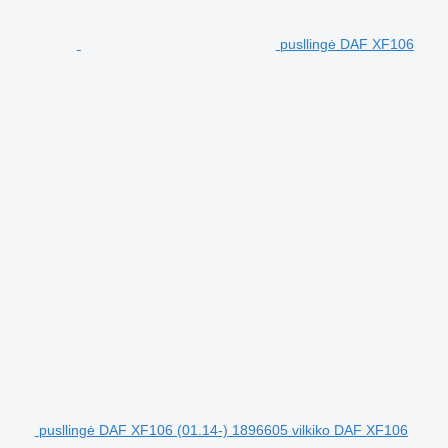
pusllingė DAF XF106
pusllingė DAF XF106 (01.14-) 1896605 vilkiko DAF XF106