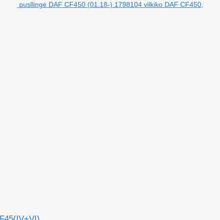
pusllingė DAF CF450 (01.18-) 1798104 vilkiko DAF CF450,
F45(IV+VI)