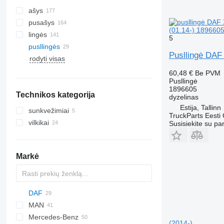
ašys
pusašys
(01.14-) 1896605
lingės
5
pusllingės
Pusllingė DAF
rodyti visas
60,48 €
Be PVM
Pusllingė
1896605
Technikos kategorija
dyzelinas
Estija, Tallinn
sunkvežimiai
TruckParts Eesti
vilkikai
Susisiekite su pa
Markė
DAF
MAN
CF
Eagle
Ducato
Daily
Mercedes-Benz
LF
EuroCargo
L2000
CF 65
(2014-)