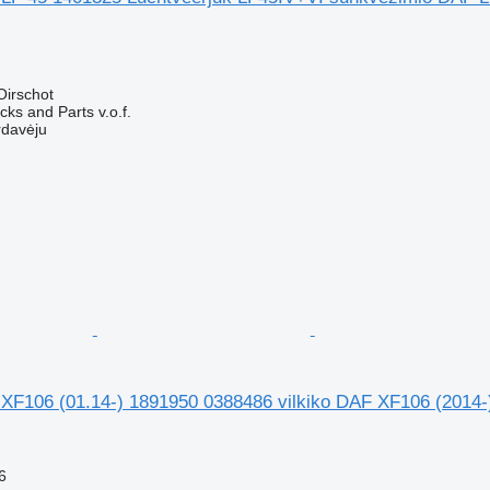
Oirschot
ks and Parts v.o.f.
rdavėju
 XF106 (01.14-) 1891950 0388486 vilkiko DAF XF106 (2014-
6