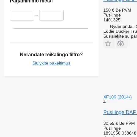
Pagaminimo metai
150 €
Be PVM
Pusllingė
–
1401325
Nyderlandai, 
Eddie Ducker Truc
Susisiekite su pa
Nerandate reikalingo filtro?
Siūlykite pakeitimus
XF106 (2014-)
4
Pusllingė DAF
30,65 €
Be PVM
Pusllingė
1891950 038848