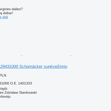
arginės dalies?
są dabar!
ę dalį
 29431000 Schomäcker sunkvežimio
 PLN
31000 O.E. 1401333
ziądz
Res Zdzisław Stankowski
rdavėju