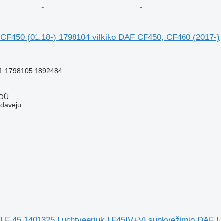
 CF450 (01.18-) 1798104 vilkiko DAF CF450, CF460 (2017-)
M
1 1798105 1892484
 OÜ
rdavėju
 LF 45 1401325 Luchtveerjuk LF45IV+VI sunkvežimio DAF L