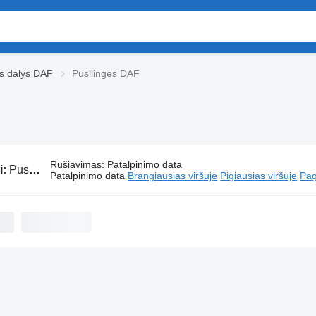
ės dalys DAF
Pusllingės DAF
Rūšiavimas
:
Patalpinimo data
i:
Pusllingės DAF
Patalpinimo data
Brangiausias viršuje
Pigiausias viršuje
Pag