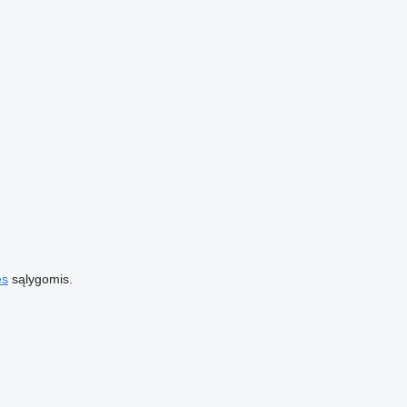
es
sąlygomis.