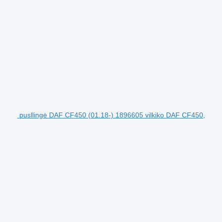
pusllingė DAF CF450 (01.18-) 1896605 vilkiko DAF CF450,