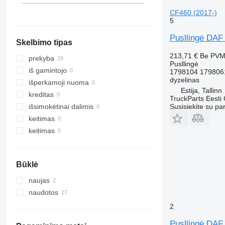
CF460 (2017-)
5
Pusllingė DAF
Skelbimo tipas
213,71 €
Be PV
prekyba
Pusllingė
iš gamintojo
1798104 179806
dyzelinas
išperkamoji nuoma
Estija, Tallinn
kreditas
TruckParts Eesti
Susisiekite su pa
išsimokėtinai dalimis
keitimas
keitimas
Būklė
naujas
naudotos
2
Pusllingė DAF