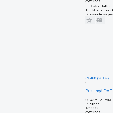
dyzelinas
Estija, Tallinn
TruckParts Eesti
Susisiekite su pa
CF460 (2017-)
6
Pusllingė DAF
60,48 €
Be PVM
Pusllingė
1896605
dyzelinas