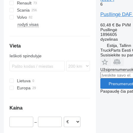
Renault
XF
Stralis
LE
Actros
Canter
CF 75
LF 45
6
Scania
Trakker
TGA
Antos
Kerax
CF 85
LF 55
XF 106
LF 45 180
Pusllingė DAF
Volvo
TGL
Arocs
Magnum
R-series
Opalin
LT
CF 450
LF 55 180
rodyti visas
TGM
Atego
Midlum
S-series
B-series
CF 460
60,48 €
Be PVM
Pusllingė
TGS
Axor
Premium
FE
1896605
TGX
Sprinter
FH
dyzelinas
Estija, Tallinn
Vieta
FL
TruckParts Eesti
FM
Susisiekite su pa
Ieškoti spindulyje
FMX
Užsiprenumeruoki
Lietuva
Prenumeruot
Europa
Paspaudę čia patv
Estija
Lenkija
Kaina
Rumunija
Nyderlandai
–