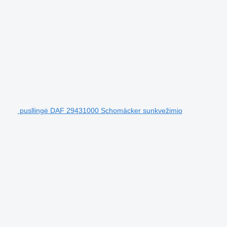
pusllingė DAF 29431000 Schomäcker sunkvežimio