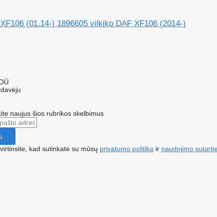
 XF106 (01.14-) 1896605 vilkiko DAF XF106 (2014-)
 OÜ
rdavėju
te naujus šios rubrikos skelbimus
i
irtinsite, kad sutinkate su mūsų
privatumo politika
ir
naudojimo sutarti