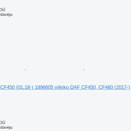
 OÜ
rdavėju
 CF450 (01.18-) 1896605 vilkiko DAF CF450, CF460 (2017-)
 OÜ
rdavėju