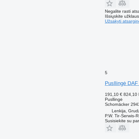
Negalite rasti ats
Išsiųskite užklau
Užsakyti atsargin
5
Pusllingė DAF
191,10 €
824,10
Pusllingė
Schomäcker 294
Lenkija, Grud
P.W. Tir-Serwis-
Susisiekite su pa