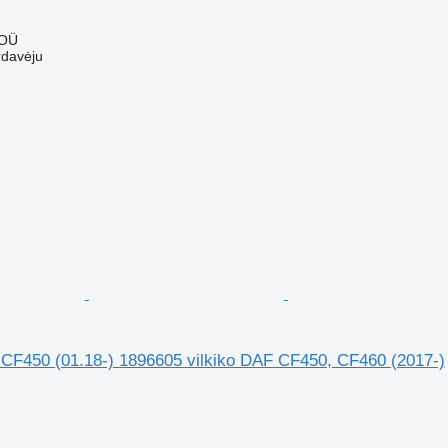
 OÜ
rdavėju
 CF450 (01.18-) 1896605 vilkiko DAF CF450, CF460 (2017-)