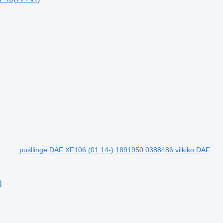
pusllingė DAF XF106 (01.14-) 1891950 0388486 vilkiko DAF
)