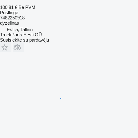
100,81 €
Be PVM
Pusllingė
7482250918
dyzelinas
Estija, Tallinn
TruckParts Eesti OÜ
Susisiekite su pardavėju