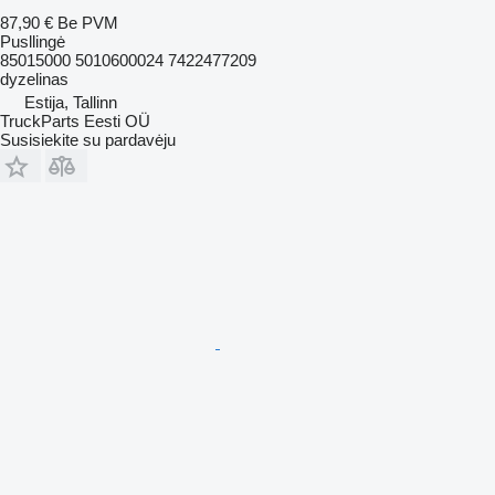
87,90 €
Be PVM
Pusllingė
85015000 5010600024 7422477209
dyzelinas
Estija, Tallinn
TruckParts Eesti OÜ
Susisiekite su pardavėju