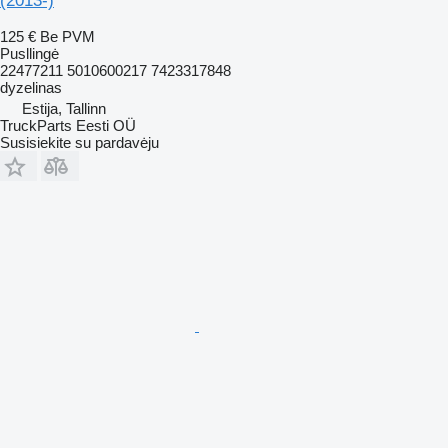
(2013-)
125 €
Be PVM
Pusllingė
22477211 5010600217 7423317848
dyzelinas
Estija, Tallinn
TruckParts Eesti OÜ
Susisiekite su pardavėju