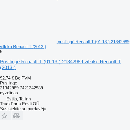
pusllingė Renault T (01.13-) 21342989
vilkiko Renault T (2013-)
5
Pusllingė Renault T (01.13-) 21342989 vilkiko Renault T
(2013-)
92,74 €
Be PVM
Pusllingė
21342989 7421342989
dyzelinas
Estija, Tallinn
TruckParts Eesti OÜ
Susisiekite su pardavėju