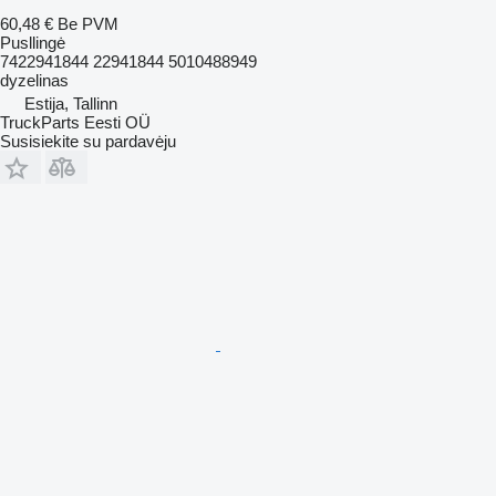
60,48 €
Be PVM
Pusllingė
7422941844 22941844 5010488949
dyzelinas
Estija, Tallinn
TruckParts Eesti OÜ
Susisiekite su pardavėju