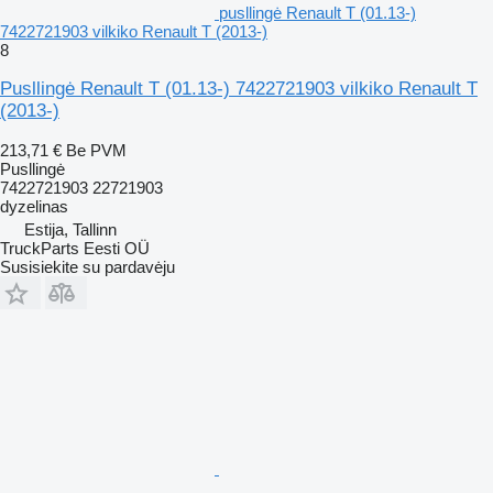
pusllingė Renault T (01.13-)
7422721903 vilkiko Renault T (2013-)
8
Pusllingė Renault T (01.13-) 7422721903 vilkiko Renault T
(2013-)
213,71 €
Be PVM
Pusllingė
7422721903 22721903
dyzelinas
Estija, Tallinn
TruckParts Eesti OÜ
Susisiekite su pardavėju