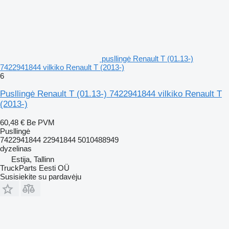
pusllingė Renault T (01.13-)
7422941844 vilkiko Renault T (2013-)
6
Pusllingė Renault T (01.13-) 7422941844 vilkiko Renault T
(2013-)
60,48 €
Be PVM
Pusllingė
7422941844 22941844 5010488949
dyzelinas
Estija, Tallinn
TruckParts Eesti OÜ
Susisiekite su pardavėju