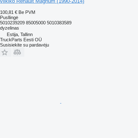
vilkiko Renault Magnum (1990-2014)
100,81 €
Be PVM
Pusllingė
5010239209 85005000 5010383589
dyzelinas
Estija, Tallinn
TruckParts Eesti OÜ
Susisiekite su pardavėju