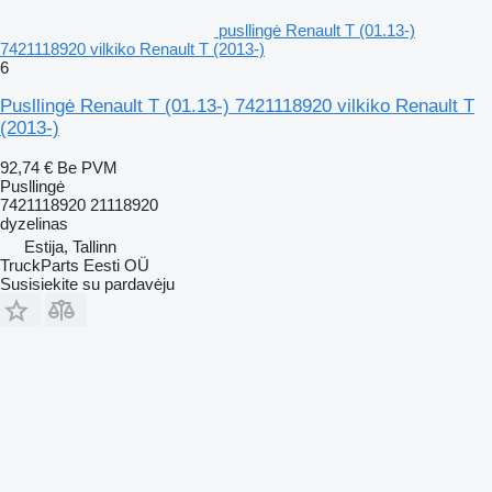
pusllingė Renault T (01.13-)
7421118920 vilkiko Renault T (2013-)
6
Pusllingė Renault T (01.13-) 7421118920 vilkiko Renault T
(2013-)
92,74 €
Be PVM
Pusllingė
7421118920 21118920
dyzelinas
Estija, Tallinn
TruckParts Eesti OÜ
Susisiekite su pardavėju