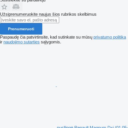
Užsiprenumeruokite naujus šios rubrikos skelbimus
Prenumeruoti
Paspaudę čia patvirtinsite, kad sutinkate su mūsų
privatumo politika
ir
naudojimo sutarties
sąlygomis.
pusllingė Renault Magnum Dxi (01.05-