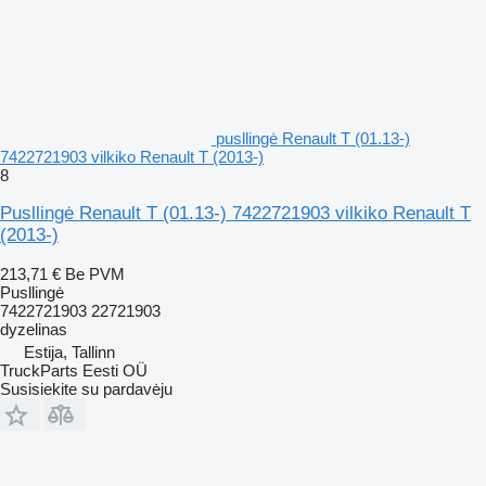
pusllingė Renault T (01.13-)
7422721903 vilkiko Renault T (2013-)
8
Pusllingė Renault T (01.13-) 7422721903 vilkiko Renault T
(2013-)
213,71 €
Be PVM
Pusllingė
7422721903 22721903
dyzelinas
Estija, Tallinn
TruckParts Eesti OÜ
Susisiekite su pardavėju