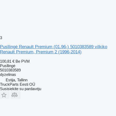
3
Pusllingė Renault Premium (01.96-) 5010383589 vilkiko
Renault Premium, Premium 2 (1996-2014)
100,81 €
Be PVM
Pusllingė
5010383589
dyzelinas
Estija, Tallinn
TruckParts Eesti OÜ
Susisiekite su pardavėju