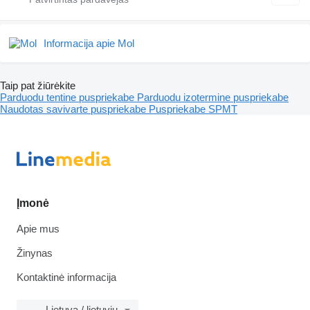
Informacija apie Mol
Taip pat žiūrėkite
Parduodu tentine puspriekabe
Parduodu izotermine puspriekabe
Naudotas savivarte puspriekabe
Puspriekabe
SPMT
Įmonė
Apie mus
Žinynas
Kontaktinė informacija
Lietuva / lietuvių