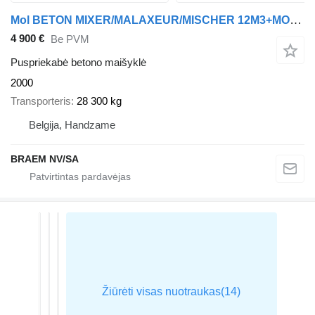
Mol BETON MIXER/MALAXEUR/MISCHER 12M3+MOTOR/MOTEUR
4 900 €
Be PVM
Puspriekabė betono maišyklė
2000
Transporteris
28 300 kg
Belgija, Handzame
BRAEM NV/SA