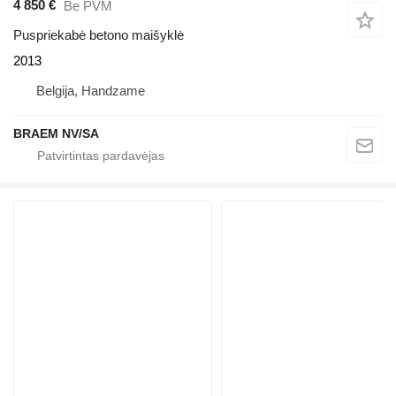
4 850 €
Be PVM
Puspriekabė betono maišyklė
2013
Belgija, Handzame
BRAEM NV/SA