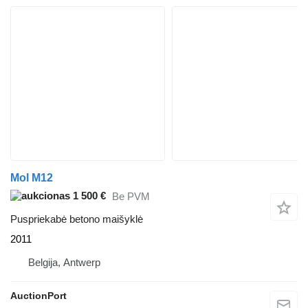
Mol M12
1 500 €
Be PVM
Puspriekabė betono maišyklė
2011
Belgija, Antwerp
AuctionPort