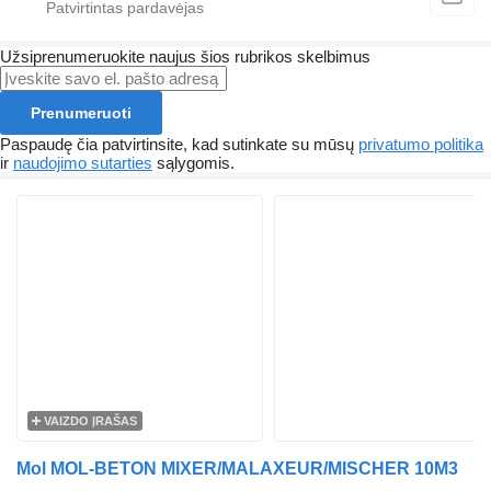
Užsiprenumeruokite naujus šios rubrikos skelbimus
Prenumeruoti
Paspaudę čia patvirtinsite, kad sutinkate su mūsų
privatumo politika
ir
naudojimo sutarties
sąlygomis.
VAIZDO ĮRAŠAS
Mol MOL-BETON MIXER/MALAXEUR/MISCHER 10M3