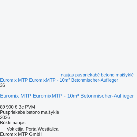
naujas puspriekabė betono maišyklė
Euromix MTP EuromixMTP - 10m³ Betonmischer-Auflieger
36
Euromix MTP EuromixMTP - 10m³ Betonmischer-Auflieger
89 900 €
Be PVM
Puspriekabė betono maišyklė
2026
Būklė
naujas
Vokietija, Porta Westfalica
Euromix MTP GmbH