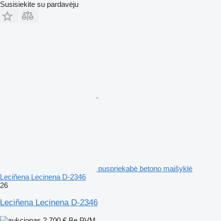
Susisiekite su pardavėju
puspriekabė betono maišyklė
Leciñena Lecinena D-2346
26
Leciñena Lecinena D-2346
2 700 €
Be PVM