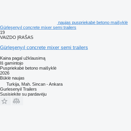
naujas puspriekabė betono maišyklė
Gürleşenyıl concrete mixer semi trailers
19
VAIZDO ĮRAŠAS
Gürleşenyıl concrete mixer semi trailers
Kaina pagal užklausimą
Iš gamintojo
Puspriekabė betono maišyklė
2026
Būklė
naujas
Turkija, Mah. Sincan - Ankara
Gurlesenyil Trailers
Susisiekite su pardavėju