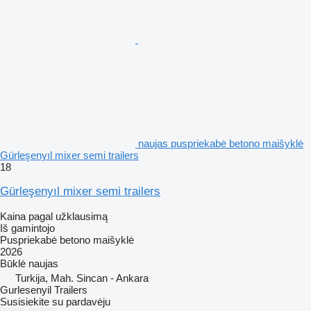
naujas puspriekabė betono maišyklė
Gürleşenyıl mixer semi trailers
18
Gürleşenyıl mixer semi trailers
Kaina pagal užklausimą
Iš gamintojo
Puspriekabė betono maišyklė
2026
Būklė
naujas
Turkija, Mah. Sincan - Ankara
Gurlesenyil Trailers
Susisiekite su pardavėju