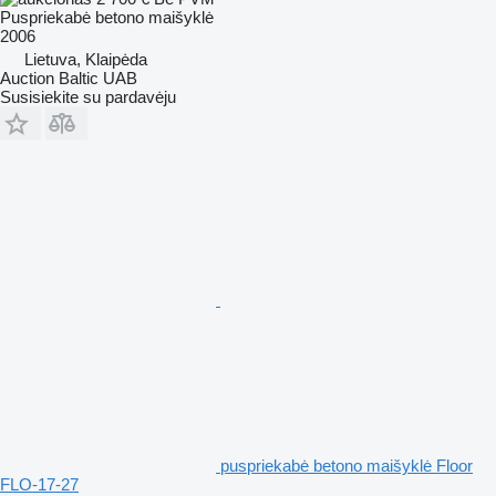
Puspriekabė betono maišyklė
2006
Lietuva, Klaipėda
Auction Baltic UAB
Susisiekite su pardavėju
puspriekabė betono maišyklė Floor
FLO-17-27