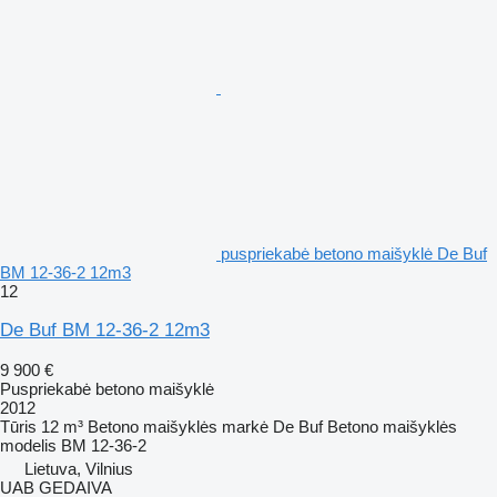
puspriekabė betono maišyklė De Buf
BM 12-36-2 12m3
12
De Buf BM 12-36-2 12m3
9 900 €
Puspriekabė betono maišyklė
2012
Tūris
12 m³
Betono maišyklės markė
De Buf
Betono maišyklės
modelis
BM 12-36-2
Lietuva, Vilnius
UAB GEDAIVA