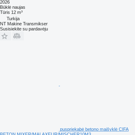
2026
Būklė
naujas
Tūris
12 m³
Turkija
NT Makine Transmikser
Susisiekite su pardavėju
puspriekabė betono maišyklė CIFA
BETON MIXER/MALAXEUR/MISCHER10M3