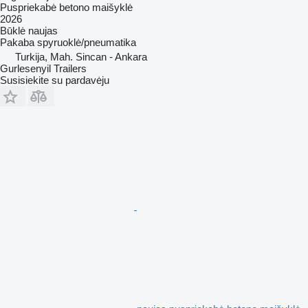
Puspriekabė betono maišyklė
2026
Būklė
naujas
Pakaba
spyruoklė/pneumatika
Turkija, Mah. Sincan - Ankara
Gurlesenyil Trailers
Susisiekite su pardavėju