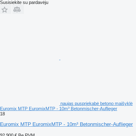
Susisiekite su pardavėju
naujas puspriekabė betono maišyklė
Euromix MTP EuromixMTP - 10m³ Betonmischer-Auflieger
18
Euromix MTP EuromixMTP - 10m³ Betonmischer-Auflieger
92 900 €
Be PVM