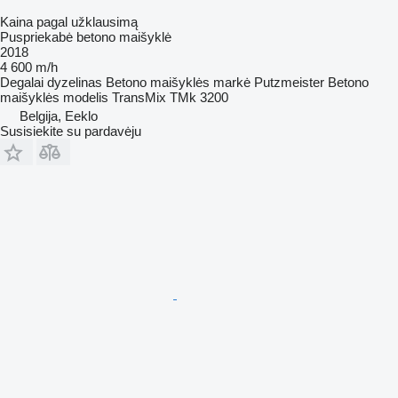
Kaina pagal užklausimą
Puspriekabė betono maišyklė
2018
4 600 m/h
Degalai
dyzelinas
Betono maišyklės markė
Putzmeister
Betono
maišyklės modelis
TransMix TMk 3200
Belgija, Eeklo
Susisiekite su pardavėju