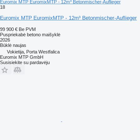
Euromix MTP EuromixMTP - 12m³ Betonmischer-Auflieger
18
Euromix MTP EuromixMTP - 12m³ Betonmischer-Auflieger
99 900 €
Be PVM
Puspriekabė betono maišyklė
2026
Būklė
naujas
Vokietija, Porta Westfalica
Euromix MTP GmbH
Susisiekite su pardavėju