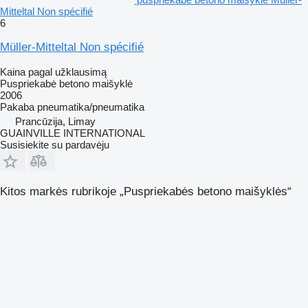
Mitteltal Non spécifié
6
Müller-Mitteltal Non spécifié
Kaina pagal užklausimą
Puspriekabė betono maišyklė
2006
Pakaba
pneumatika/pneumatika
Prancūzija, Limay
GUAINVILLE INTERNATIONAL
Susisiekite su pardavėju
Kitos markės rubrikoje „Puspriekabės betono maišyklės“