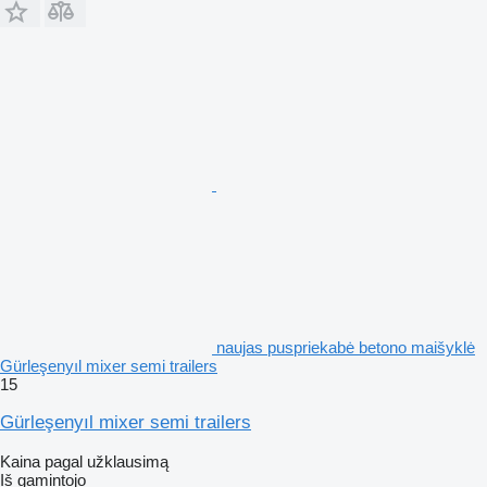
naujas puspriekabė betono maišyklė
Gürleşenyıl mixer semi trailers
15
Gürleşenyıl mixer semi trailers
Kaina pagal užklausimą
Iš gamintojo