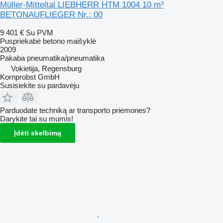
Müller-Mitteltal LIEBHERR HTM 1004 10 m³
BETONAUFLIEGER Nr.: 00
9 401 €
Su PVM
Puspriekabė betono maišyklė
2009
Pakaba
pneumatika/pneumatika
Vokietija, Regensburg
Kornprobst GmbH
Susisiekite su pardavėju
Parduodate techniką ar transporto priemones?
Darykite tai su mumis!
Įdėti skelbimą