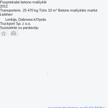
Puspriekabė betono maišyklė
2012
Transporteris
25 470 kg
Tūris
10 m³
Betono maišyklės markė
Liebherr
Lenkija, Dabrowa k/Opola
Truckport Sp. z o.o.
Susisiekite su pardavėju
puspriekabė betono maišyklė Müller-