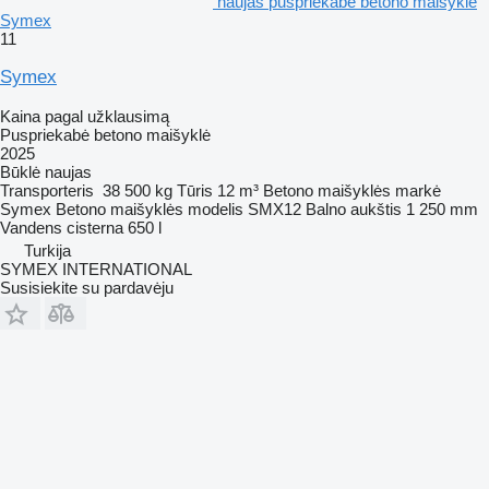
naujas puspriekabė betono maišyklė
Symex
11
Symex
Kaina pagal užklausimą
Puspriekabė betono maišyklė
2025
Būklė
naujas
Transporteris
38 500 kg
Tūris
12 m³
Betono maišyklės markė
Symex
Betono maišyklės modelis
SMX12
Balno aukštis
1 250 mm
Vandens cisterna
650 l
Turkija
SYMEX INTERNATIONAL
Susisiekite su pardavėju