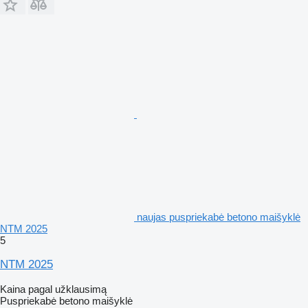
naujas puspriekabė betono maišyklė
NTM 2025
5
NTM 2025
Kaina pagal užklausimą
Puspriekabė betono maišyklė