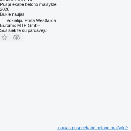
Puspriekabė betono maišyklė
2026
Būklė
naujas
Vokietija, Porta Westfalica
Euromix MTP GmbH
Susisiekite su pardavėju
naujas puspriekabė betono maišyklė