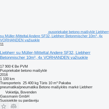
puspriekabė betono maišyklė Liebherr
su Müller-Mitteltal Andere SF32, Liebherr Betonmischer 10m³, 4x
VORHANDEN važiuokle
11
Liebherr su Müller-Mitteltal Andere SF32, Liebherr
Betonmischer 10m³, 4x VORHANDEN važiuokle
17 900 €
Be PVM
Puspriekabė betono maišyklė
2016
1 100 km
Transporteris
25 400 kg
Tūris
10 m³
Pakaba
pneumatika/pneumatika
Betono maišyklės markė
Liebherr
Vokietija, Bovenden
Gassmann GmbH
Susisiekite su pardavėju