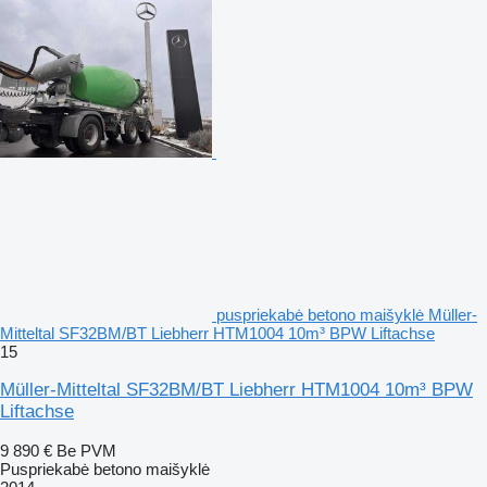
puspriekabė betono maišyklė Müller-
Mitteltal SF32BM/BT Liebherr HTM1004 10m³ BPW Liftachse
15
Müller-Mitteltal SF32BM/BT Liebherr HTM1004 10m³ BPW
Liftachse
9 890 €
Be PVM
Puspriekabė betono maišyklė