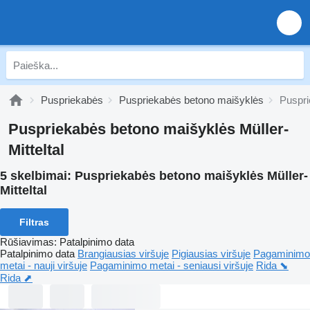
Puspriekabės
Puspriekabės betono maišyklės
Puspri
Puspriekabės betono maišyklės Müller-
Mitteltal
5 skelbimai:
Puspriekabės betono maišyklės Müller-
Mitteltal
Filtras
Rūšiavimas
:
Patalpinimo data
Patalpinimo data
Brangiausias viršuje
Pigiausias viršuje
Pagaminimo
metai - nauji viršuje
Pagaminimo metai - seniausi viršuje
Rida ⬊
Rida ⬈