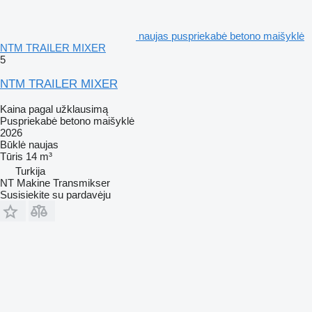
naujas puspriekabė betono maišyklė
NTM TRAILER MIXER
5
NTM TRAILER MIXER
Kaina pagal užklausimą
Puspriekabė betono maišyklė
2026
Būklė
naujas
Tūris
14 m³
Turkija
NT Makine Transmikser
Susisiekite su pardavėju