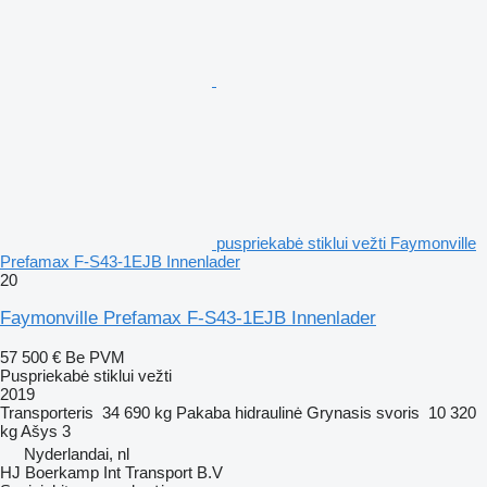
puspriekabė stiklui vežti Faymonville
Prefamax F-S43-1EJB Innenlader
20
Faymonville Prefamax F-S43-1EJB Innenlader
57 500 €
Be PVM
Puspriekabė stiklui vežti
2019
Transporteris
34 690 kg
Pakaba
hidraulinė
Grynasis svoris
10 320
kg
Ašys
3
Nyderlandai, nl
HJ Boerkamp Int Transport B.V