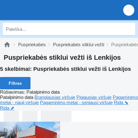
Puspriekabės
Puspriekabės stiklui vežti
Puspriekabės 
Puspriekabės stiklui vežti iš Lenkijos
5 skelbimai:
Puspriekabės stiklui vežti iš Lenkijos
Filtras
Rūšiavimas
:
Patalpinimo data
Patalpinimo data
Brangiausias viršuje
Pigiausias viršuje
Pagaminimo
metai - nauji viršuje
Pagaminimo metai - seniausi viršuje
Rida ⬊
Rida ⬈