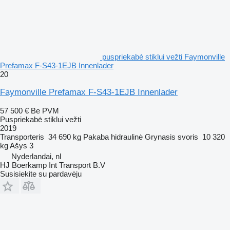
puspriekabė stiklui vežti Faymonville
Prefamax F-S43-1EJB Innenlader
20
Faymonville Prefamax F-S43-1EJB Innenlader
57 500 €
Be PVM
Puspriekabė stiklui vežti
2019
Transporteris
34 690 kg
Pakaba
hidraulinė
Grynasis svoris
10 320
kg
Ašys
3
Nyderlandai, nl
HJ Boerkamp Int Transport B.V
Susisiekite su pardavėju