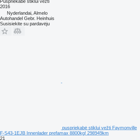
Puspriekabė stiklui vežti
2016
Nyderlandai, Almelo
Autohandel Gebr. Heinhuis
Susisiekite su pardavėju
puspriekabė stiklui vežti Faymonville
F-S43-1EJB Innenlader prefamax 8800kg! 298949km
21