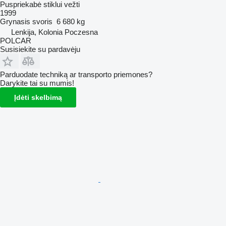
Puspriekabė stiklui vežti
1999
Grynasis svoris
6 680 kg
Lenkija, Kolonia Poczesna
POLCAR
Susisiekite su pardavėju
Parduodate techniką ar transporto priemones?
Darykite tai su mumis!
Įdėti skelbimą