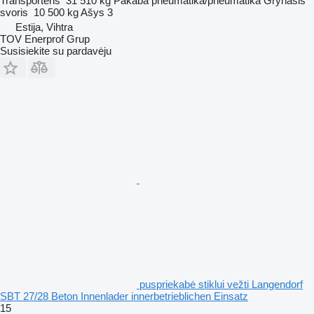
Transporteris
31 510 kg
Pakaba
pneumatika/pneumatika
Grynasis
svoris
10 500 kg
Ašys
3
Estija, Vihtra
TOV Enerprof Grup
Susisiekite su pardavėju
puspriekabė stiklui vežti Langendorf
SBT 27/28 Beton Innenlader innerbetrieblichen Einsatz
15