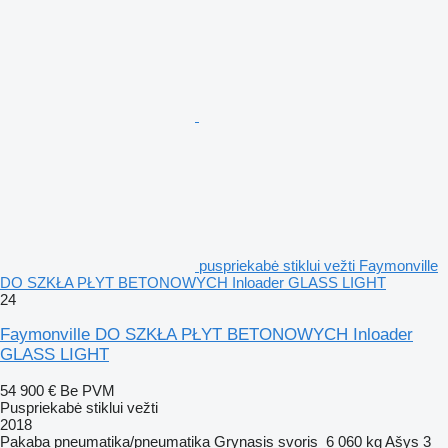
puspriekabė stiklui vežti Faymonville
DO SZKŁA PŁYT BETONOWYCH Inloader GLASS LIGHT
24
Faymonville DO SZKŁA PŁYT BETONOWYCH Inloader
GLASS LIGHT
54 900 €
Be PVM
Puspriekabė stiklui vežti
2018
Pakaba
pneumatika/pneumatika
Grynasis svoris
6 060 kg
Ašys
3