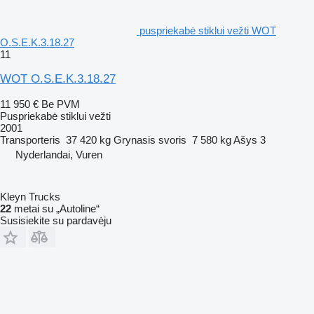
puspriekabė stiklui vežti WOT
O.S.E.K.3.18.27
11
WOT O.S.E.K.3.18.27
11 950 €
Be PVM
Puspriekabė stiklui vežti
2001
Transporteris
37 420 kg
Grynasis svoris
7 580 kg
Ašys
3
Nyderlandai, Vuren
Kleyn Trucks
22
metai su „Autoline“
Susisiekite su pardavėju