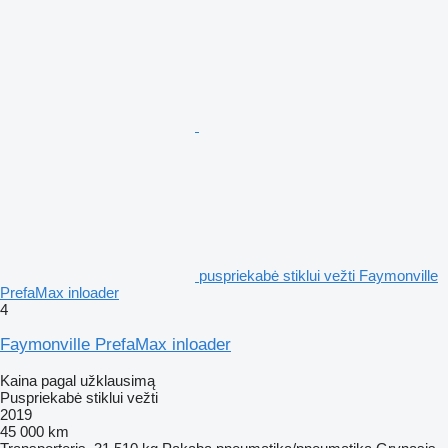
puspriekabė stiklui vežti Faymonville
PrefaMax inloader
4
Faymonville PrefaMax inloader
Kaina pagal užklausimą
Puspriekabė stiklui vežti
2019
45 000 km