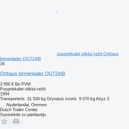
puspriekabė stiklui vežti Orthaus
binnenlader OGT24/B
16
Orthaus binnenlader OGT24/B
3 950 €
Be PVM
Puspriekabė stiklui vežti
1994
Transporteris
31 930 kg
Grynasis svoris
9 070 kg
Ašys
3
Nyderlandai, Ommen
Dutch Trailer Center
Susisiekite su pardavėju