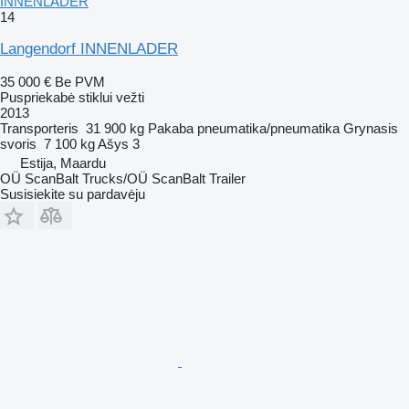
INNENLADER
14
Langendorf INNENLADER
35 000 €
Be PVM
Puspriekabė stiklui vežti
2013
Transporteris
31 900 kg
Pakaba
pneumatika/pneumatika
Grynasis
svoris
7 100 kg
Ašys
3
Estija, Maardu
OÜ ScanBalt Trucks/OÜ ScanBalt Trailer
Susisiekite su pardavėju