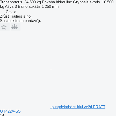
Transporteris
34 500 kg
Pakaba
hidraulinė
Grynasis svoris
10 500
kg
Ašys
3
Balno aukštis
1 250 mm
Čekija
Zrůst Trailers s.r.o.
Susisiekite su pardavėju
puspriekabė stiklui vežti PRATT
GT422A-SS
14