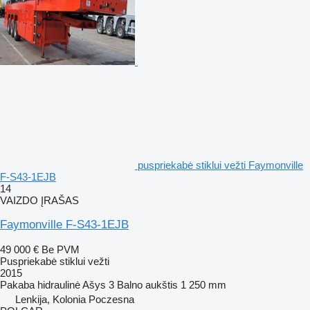
puspriekabė stiklui vežti Faymonville
F-S43-1EJB
14
VAIZDO ĮRAŠAS
Faymonville F-S43-1EJB
49 000 €
Be PVM
Puspriekabė stiklui vežti
2015
Pakaba
hidraulinė
Ašys
3
Balno aukštis
1 250 mm
Lenkija, Kolonia Poczesna