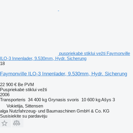
puspriekabė stiklui vežti Faymonville
ILO-3 Innenlader, 9.530mm, Hydr. Sicherung
18
Faymonville ILO-3 Innenlader, 9.530mm, Hydr. Sicherung
22 900 €
Be PVM
Puspriekabė stiklui vežti
2006
Transporteris
34 400 kg
Grynasis svoris
10 600 kg
Ašys
3
Vokietija, Sittensen
alga Nutzfahrzeug- und Baumaschinen GmbH & Co. KG
Susisiekite su pardavėju