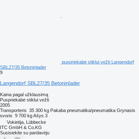
puspriekabė stiklui vežti Langendorf
SBL27/35 Betoninlader
9
Langendorf SBL27/35 Betoninlader
Kaina pagal užklausimą
Puspriekabė stiklui vežti
2005
Transporteris
35 300 kg
Pakaba
pneumatika/pneumatika
Grynasis
svoris
9 700 kg
Ašys
3
Vokietija, Lübbecke
ITC GmbH & Co.KG
Susisiekite su pardavėju