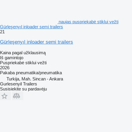
naujas puspriekabė stiklui vežti
Gürleşenyıl inloader semi trailers
21
Gürleşenyıl inloader semi trailers
Kaina pagal užklausimą
Iš gamintojo
Puspriekabė stiklui vežti
2026
Pakaba
pneumatika/pneumatika
Turkija, Mah. Sincan - Ankara
Gurlesenyil Trailers
Susisiekite su pardavėju