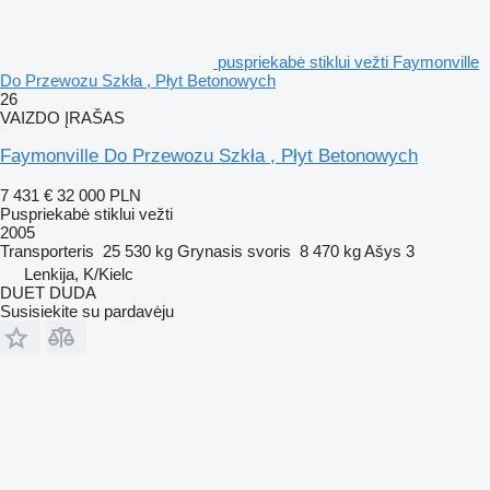
puspriekabė stiklui vežti Faymonville
Do Przewozu Szkła , Płyt Betonowych
26
VAIZDO ĮRAŠAS
Faymonville Do Przewozu Szkła , Płyt Betonowych
7 431 €
32 000 PLN
Puspriekabė stiklui vežti
2005
Transporteris
25 530 kg
Grynasis svoris
8 470 kg
Ašys
3
Lenkija, K/Kielc
DUET DUDA
Susisiekite su pardavėju