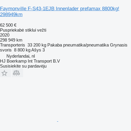
Faymonville F-S43-1EJB Innenlader prefamax 8800kg!
298949km
62 500 €
Puspriekabė stiklui vežti
2020
298 949 km
Transporteris
33 200 kg
Pakaba
pneumatika/pneumatika
Grynasis
svoris
8 800 kg
Ašys
3
Nyderlandai, nl
HJ Boerkamp Int Transport B.V
Susisiekite su pardavėju