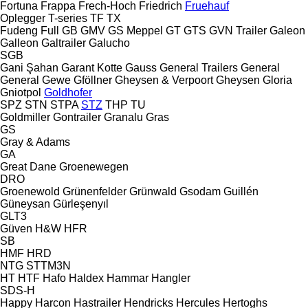
Fortuna
Frappa
Frech-Hoch
Friedrich
Fruehauf
Oplegger
T-series
TF
TX
Fudeng
Full
GB
GMV
GS Meppel
GT
GTS
GVN Trailer
Galeon
Galleon
Galtrailer
Galucho
SGB
Gani Şahan
Garant Kotte
Gauss
General Trailers
General
General
Gewe
Gföllner
Gheysen & Verpoort
Gheysen
Gloria
Gniotpol
Goldhofer
SPZ
STN
STPA
STZ
THP
TU
Goldmiller
Gontrailer
Granalu
Gras
GS
Gray & Adams
GA
Great Dane
Groenewegen
DRO
Groenewold
Grünenfelder
Grünwald
Gsodam
Guillén
Güneysan
Gürleşenyıl
GLT3
Güven
H&W
HFR
SB
HMF
HRD
NTG
STTM3N
HT
HTF
Hafo
Haldex
Hammar
Hangler
SDS-H
Happy
Harcon
Hastrailer
Hendricks
Hercules
Hertoghs