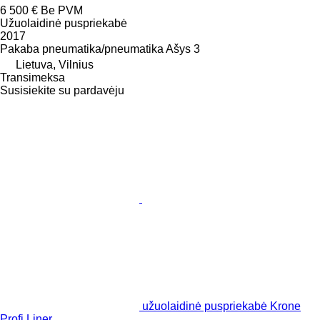
6 500 €
Be PVM
Užuolaidinė puspriekabė
2017
Pakaba
pneumatika/pneumatika
Ašys
3
Lietuva, Vilnius
Transimeksa
Susisiekite su pardavėju
užuolaidinė puspriekabė Krone
Profi Liner