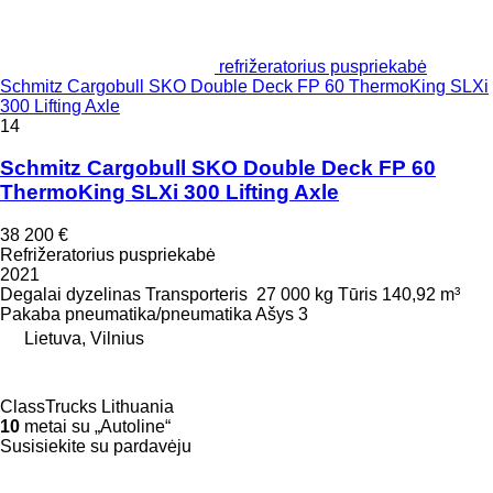
refrižeratorius puspriekabė
Schmitz Cargobull SKO Double Deck FP 60 ThermoKing SLXi
300 Lifting Axle
14
Schmitz Cargobull SKO Double Deck FP 60
ThermoKing SLXi 300 Lifting Axle
38 200 €
Refrižeratorius puspriekabė
2021
Degalai
dyzelinas
Transporteris
27 000 kg
Tūris
140,92 m³
Pakaba
pneumatika/pneumatika
Ašys
3
Lietuva, Vilnius
ClassTrucks Lithuania
10
metai su „Autoline“
Susisiekite su pardavėju