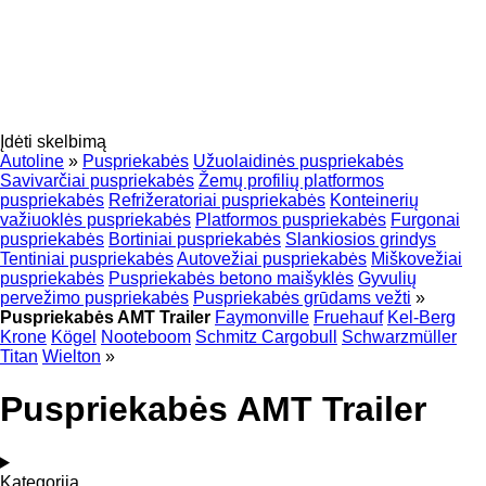
Įdėti skelbimą
Autoline
»
Puspriekabės
Užuolaidinės puspriekabės
Savivarčiai puspriekabės
Žemų profilių platformos
puspriekabės
Refrižeratoriai puspriekabės
Konteinerių
važiuoklės puspriekabės
Platformos puspriekabės
Furgonai
puspriekabės
Bortiniai puspriekabės
Slankiosios grindys
Tentiniai puspriekabės
Autovežiai puspriekabės
Miškovežiai
puspriekabės
Puspriekabės betono maišyklės
Gyvulių
pervežimo puspriekabės
Puspriekabės grūdams vežti
»
Puspriekabės AMT Trailer
Faymonville
Fruehauf
Kel-Berg
Krone
Kögel
Nooteboom
Schmitz Cargobull
Schwarzmüller
Titan
Wielton
»
Puspriekabės AMT Trailer
Kategorija