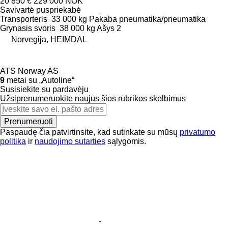
20 850 €
229 000 NOK
Savivartė puspriekabė
Transporteris
33 000 kg
Pakaba
pneumatika/pneumatika
Grynasis svoris
38 000 kg
Ašys
2
Norvegija, HEIMDAL
ATS Norway AS
9
metai su „Autoline“
Susisiekite su pardavėju
Užsiprenumeruokite naujus šios rubrikos skelbimus
Prenumeruoti
Paspaudę čia patvirtinsite, kad sutinkate su mūsų
privatumo
politika
ir
naudojimo sutarties
sąlygomis.