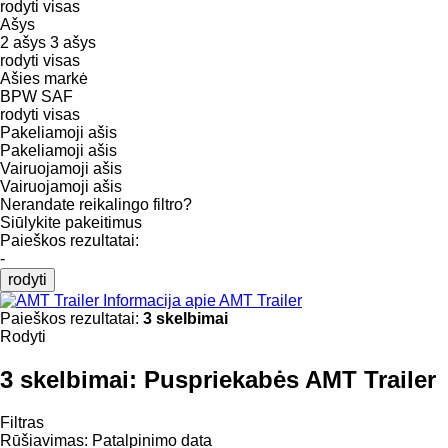
rodyti visas
Ašys
2 ašys
3 ašys
rodyti visas
Ašies markė
BPW
SAF
rodyti visas
Pakeliamoji ašis
Pakeliamoji ašis
Vairuojamoji ašis
Vairuojamoji ašis
Nerandate reikalingo filtro?
Siūlykite pakeitimus
Paieškos rezultatai:
-
rodyti
Informacija apie AMT Trailer
Paieškos rezultatai:
3 skelbimai
Rodyti
3 skelbimai:
Puspriekabės AMT Trailer
Filtras
Rūšiavimas
:
Patalpinimo data