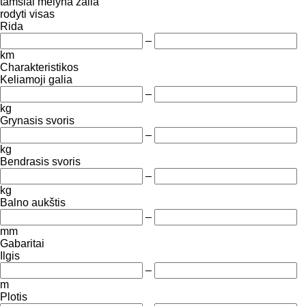
tamsiai mėlyna
žalia
rodyti visas
Rida
–
km
Charakteristikos
Keliamoji galia
–
kg
Grynasis svoris
–
kg
Bendrasis svoris
–
kg
Balno aukštis
–
mm
Gabaritai
Ilgis
–
m
Plotis