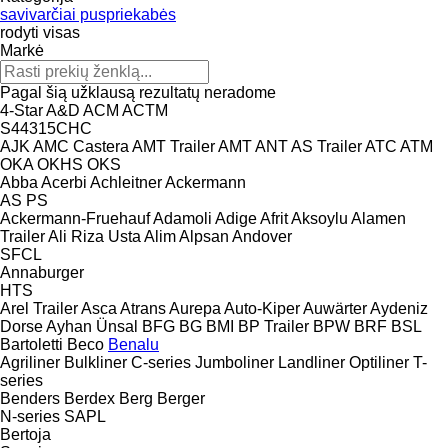
savivarčiai puspriekabės
rodyti visas
Markė
Pagal šią užklausą rezultatų neradome
4-Star
A&D
ACM
ACTM
S44315CHC
AJK
AMC Castera
AMT Trailer
AMT
ANT
AS Trailer
ATC
ATM
OKA
OKHS
OKS
Abba
Acerbi
Achleitner
Ackermann
AS
PS
Ackermann-Fruehauf
Adamoli
Adige
Afrit
Aksoylu
Alamen
Trailer
Ali Riza Usta
Alim
Alpsan
Andover
SFCL
Annaburger
HTS
Arel Trailer
Asca
Atrans
Aurepa
Auto-Kiper
Auwärter
Aydeniz
Dorse
Ayhan Ünsal
BFG
BG
BMI
BP Trailer
BPW
BRF
BSL
Bartoletti
Beco
Benalu
Agriliner
Bulkliner
C-series
Jumboliner
Landliner
Optiliner
T-
series
Benders
Berdex
Berg
Berger
N-series
SAPL
Bertoja