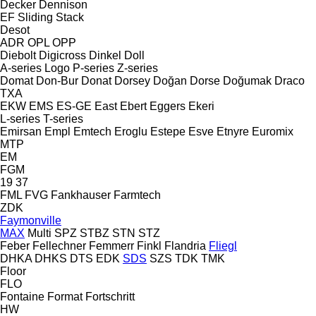
Decker
Dennison
EF
Sliding
Stack
Desot
ADR
OPL
OPP
Diebolt
Digicross
Dinkel
Doll
A-series
Logo
P-series
Z-series
Domat
Don-Bur
Donat
Dorsey
Doğan Dorse
Doğumak
Draco
TXA
EKW
EMS
ES-GE
East
Ebert
Eggers
Ekeri
L-series
T-series
Emirsan
Empl
Emtech
Eroglu
Estepe
Esve
Etnyre
Euromix
MTP
EM
FGM
19
37
FML
FVG
Fankhauser
Farmtech
ZDK
Faymonville
MAX
Multi
SPZ
STBZ
STN
STZ
Feber
Fellechner
Femmerr
Finkl
Flandria
Fliegl
DHKA
DHKS
DTS
EDK
SDS
SZS
TDK
TMK
Floor
FLO
Fontaine
Format
Fortschritt
HW