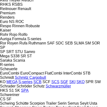
Reis Treyler
Reisch
RHKS
RSBS
Reitnouer
Renault
Premium
Renders
Euro
NS
ROC
Respo
Rinnen
Robuste
Kaiser
Rohr
Rojo
Rolfo
Auriga
Formula
S-series
Ror
Royen
Rufa
Ruthmann
SAF
SDC
SEB
SLMA
SM
SOR
SP
SP
SRT
STU
Samro
Mega
S338
SR
ST
Saraka
Scania
R-series
Scheuerle
EuroCombi
EuroCompact
FlatCombi
InterCombi
STB
Schmidt
Schmitz Cargobull
KO
MEGA
S-series
SCB
SCF
SCS
SGF
SKI
SKO
SPR
SW
Schrader
Schröder
Schutz
Schwarzmüller
HKS
S1
SK
SPA
Schweriner
CS
SF
Schwing
Schütte
Scorpion Trailer
Serin
Serrus
Seyit Usta