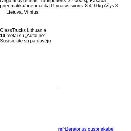
Degalai
dyzelinas
Transporteris
27 000 kg
Pakaba
pneumatika/pneumatika
Grynasis svoris
8 410 kg
Ašys
3
Lietuva, Vilnius
ClassTrucks Lithuania
10
metai su „Autoline“
Susisiekite su pardavėju
refrižeratorius puspriekabė