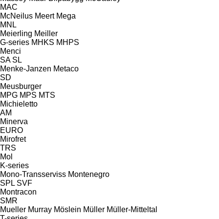
MAC
McNeilus
Meert
Mega
MNL
Meierling
Meiller
G-series
MHKS
MHPS
Menci
SA
SL
Menke-Janzen
Metaco
SD
Meusburger
MPG
MPS
MTS
Michieletto
AM
Minerva
EURO
Mirofret
TRS
Mol
K-series
Mono-Transserviss
Montenegro
SPL
SVF
Montracon
SMR
Mueller
Murray
Möslein
Müller
Müller-Mitteltal
T-series