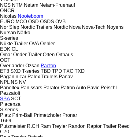
NGS
NTM
Netam
Netam-Fruehauf
ONCR
Nicolas
Nooteboom
EURO
MCO
OSD
OSDS
OVB
Nor Slep
Nordic Trailers
Nordic
Nova
Nova-Tech
Noyens
Nursan
Närko
S-series
Nükte Trailer
OVA
Oehler
EDK
OL
Omar
Onder Trailer
Orten
Orthaus
OGT
Overlander
Ozsan
Pacton
ET3
SXD
T-series
TBD
TPD
TXC
TXD
Paganinicar
Palex Trailers
Panav
NPL
NS
NV
Paneltex
Panissars
Parator
Patron Auto
Pavic
Peischl
Pezzaioli
SBA
SCT
Piacenza
S-series
Platz
Prim-Ball
Primetzhofer
Pronar
T669
Putzmeister
R.CH
Ram Treyler
Randon
Raptor Trailer
Reed
C70