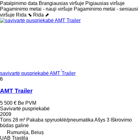
Patalpinimo data
Brangiausias viršuje
Pigiausias viršuje
Pagaminimo metai - nauji viršuje
Pagaminimo metai - seniausi
viršuje
Rida ⬊
Rida ⬈
savivartė puspriekabė AMT Trailer
6
AMT Trailer
5 500 €
Be PVM
Savivartė puspriekabė
2009
Tūris
28 m³
Pakaba
spyruoklė/pneumatika
Ašys
3
Iškrovimo
būdas
galinė
Rumunija, Beiuș
UAB Trastila