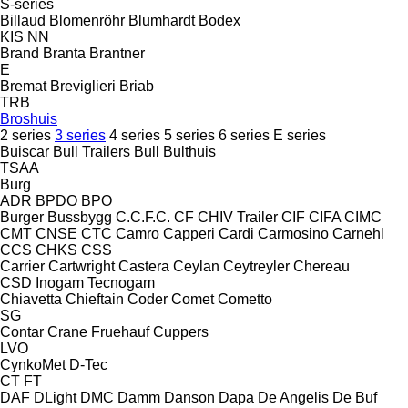
S-series
Billaud
Blomenröhr
Blumhardt
Bodex
KIS
NN
Brand
Branta
Brantner
E
Bremat
Breviglieri
Briab
TRB
Broshuis
2 series
3 series
4 series
5 series
6 series
E series
Buiscar
Bull Trailers
Bull
Bulthuis
TSAA
Burg
ADR
BPDO
BPO
Burger
Bussbygg
C.C.F.C.
CF
CHIV Trailer
CIF
CIFA
CIMC
CMT
CNSE
CTC
Camro
Capperi
Cardi
Carmosino
Carnehl
CCS
CHKS
CSS
Carrier
Cartwright
Castera
Ceylan
Ceytreyler
Chereau
CSD
Inogam
Tecnogam
Chiavetta
Chieftain
Coder
Comet
Cometto
SG
Contar
Crane Fruehauf
Cuppers
LVO
CynkoMet
D-Tec
CT
FT
DAF
DLight
DMC
Damm
Danson
Dapa
De Angelis
De Buf