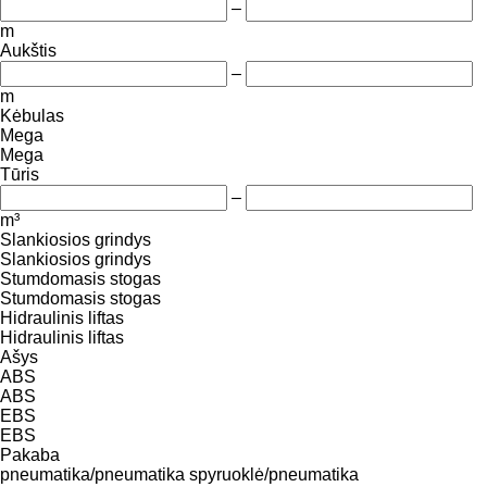
–
m
Aukštis
–
m
Kėbulas
Mega
Mega
Tūris
–
m³
Slankiosios grindys
Slankiosios grindys
Stumdomasis stogas
Stumdomasis stogas
Hidraulinis liftas
Hidraulinis liftas
Ašys
ABS
ABS
EBS
EBS
Pakaba
pneumatika/pneumatika
spyruoklė/pneumatika