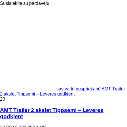
Susisiekite su pardavėju
savivartė puspriekabė AMT Trailer
2 akslet Tippsemi – Leveres godkjent
20
AMT Trailer 2 akslet Tippsemi – Leveres
godkjent