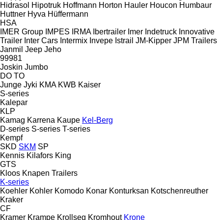
Hidrasol
Hipotruk
Hoffmann
Horton Hauler
Houcon
Humbaur
Huttner
Hyva
Hüffermann
HSA
IMER Group
IMPES
IRMA
Ibertrailer
Imer
Indetruck
Innovative
Trailer
Inter Cars
Intermix
Invepe
Istrail
JM-Kipper
JPM Trailers
Janmil
Jeep
Jeho
99981
Joskin
Jumbo
DO
TO
Junge
Jyki
KMA
KWB
Kaiser
S-series
Kalepar
KLP
Kamag
Karrena
Kaupe
Kel-Berg
D-series
S-series
T-series
Kempf
SKD
SKM
SP
Kennis
Kilafors
King
GTS
Kloos
Knapen Trailers
K-series
Koehler
Kohler
Komodo
Konar
Konturksan
Kotschenreuther
Kraker
CF
Kramer
Krampe
Krollseg
Kromhout
Krone