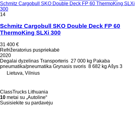
Schmitz Cargobull SKO Double Deck FP 60 ThermoKing SLXi
300
14
Schmitz Cargobull SKO Double Deck FP 60
ThermoKing SLXi 300
31 400 €
Refrižeratorius puspriekabė
2020
Degalai
dyzelinas
Transporteris
27 000 kg
Pakaba
pneumatika/pneumatika
Grynasis svoris
8 682 kg
Ašys
3
Lietuva, Vilnius
ClassTrucks Lithuania
10
metai su „Autoline“
Susisiekite su pardavėju