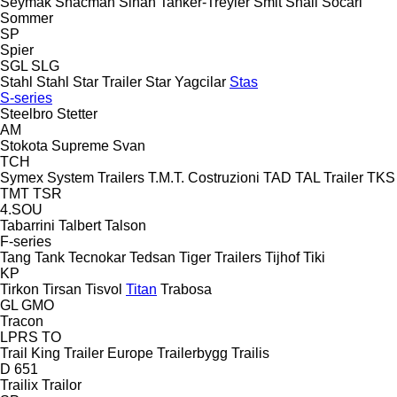
Seymak
Shacman
Sinan Tanker-Treyler
Smit
Snail
Socari
Sommer
SP
Spier
SGL
SLG
Stahl
Stahl
Star Trailer
Star Yagcilar
Stas
S-series
Steelbro
Stetter
AM
Stokota
Supreme
Svan
TCH
Symex
System Trailers
T.M.T. Costruzioni
TAD
TAL Trailer
TKS
TMT
TSR
4.SOU
Tabarrini
Talbert
Talson
F-series
Tang
Tank
Tecnokar
Tedsan
Tiger Trailers
Tijhof
Tiki
KP
Tirkon
Tirsan
Tisvol
Titan
Trabosa
GL
GMO
Tracon
LPRS
TO
Trail King
Trailer Europe
Trailerbygg
Trailis
D 651
Trailix
Trailor