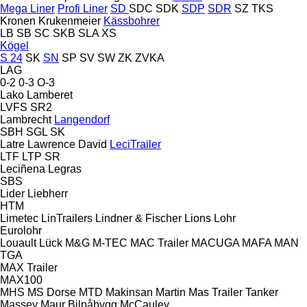
Mega Liner
Profi Liner
SD
SDC
SDK
SDP
SDR
SZ
TKS
Kronen
Krukenmeier
Kässbohrer
LB
SB
SC
SKB
SLA
XS
Kögel
S 24
SK
SN
SP
SV
SW
ZK
ZVKA
LAG
0-2
0-3
O-3
Lako
Lamberet
LVFS
SR2
Lambrecht
Langendorf
SBH
SGL
SK
Latre
Lawrence David
LeciTrailer
LTF
LTP
SR
Leciñena
Legras
SBS
Lider
Liebherr
HTM
Limetec
LinTrailers
Lindner & Fischer
Lions
Lohr
Eurolohr
Louault
Lück
M&G
M-TEC
MAC Trailer
MACUGA
MAFA
MAN
TGA
MAX Trailer
MAX100
MHS
MS Dorse
MTD
Makinsan
Martin
Mas Trailer Tanker
Massey
Maur Bilpåbygg
McCauley