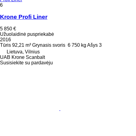
6
Krone Profi Liner
5 850 €
Užuolaidinė puspriekabė
2016
Tūris
92,21 m³
Grynasis svoris
6 750 kg
Ašys
3
Lietuva, Vilnius
UAB Krone Scanbalt
Susisiekite su pardavėju