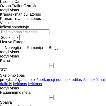
L-series
OZ
Özsan Trailer
Öztreyler
rodyti visas
Kranas - manipuliatorius
Kranas - manipuliatorius
Vieta
Ieškoti spindulyje
Lietuva
Europa
Norvegija
Rumunija
Belgija
rodyti visas
rodyti visas
Kaina
–
Skelbimo tipas
prekyba
iš gamintojo
išperkamoji nuoma
kreditas
išsimokėtinai
dalimis
keitimas
keitimas
rodyti visas
Pagaminimo metai
–
Spalva