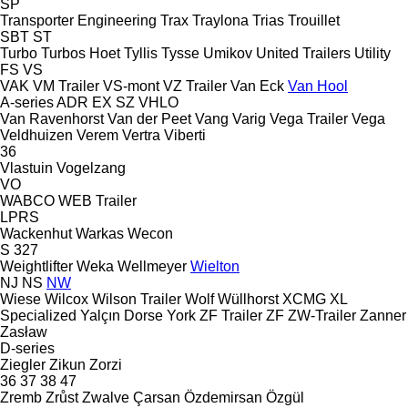
SP
Transporter Engineering
Trax
Traylona
Trias
Trouillet
SBT
ST
Turbo
Turbos Hoet
Tyllis
Tysse
Umikov
United Trailers
Utility
FS
VS
VAK
VM Trailer
VS-mont
VZ Trailer
Van Eck
Van Hool
A-series
ADR
EX
SZ
VHLO
Van Ravenhorst
Van der Peet
Vang
Varig
Vega Trailer
Vega
Veldhuizen
Verem
Vertra
Viberti
36
Vlastuin
Vogelzang
VO
WABCO
WEB Trailer
LPRS
Wackenhut
Warkas
Wecon
S 327
Weightlifter
Weka
Wellmeyer
Wielton
NJ
NS
NW
Wiese
Wilcox
Wilson Trailer
Wolf
Wüllhorst
XCMG
XL
Specialized
Yalçın Dorse
York
ZF Trailer
ZF
ZW-Trailer
Zanner
Zasław
D-series
Ziegler
Zikun
Zorzi
36
37
38
47
Zremb
Zrůst
Zwalve
Çarsan
Özdemirsan
Özgül