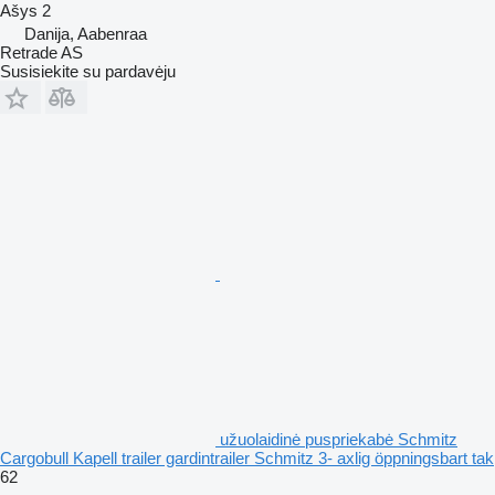
Ašys
2
Danija, Aabenraa
Retrade AS
Susisiekite su pardavėju
užuolaidinė puspriekabė Schmitz
Cargobull Kapell trailer gardintrailer Schmitz 3- axlig öppningsbart tak
62