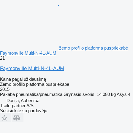
žemo profilio platforma puspriekabė
Faymonville Multi-N-4L-AUM
21
Faymonville Multi-N-4L-AUM
Kaina pagal užklausimą
Žemo profilio platforma puspriekabė
2015
Pakaba
pneumatika/pneumatika
Grynasis svoris
14 080 kg
Ašys
4
Danija, Aabenraa
Trailerpartner A/S
Susisiekite su pardavėju