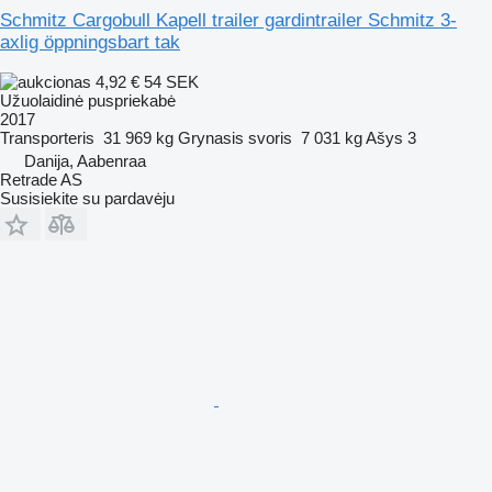
Schmitz Cargobull Kapell trailer gardintrailer Schmitz 3-
axlig öppningsbart tak
4,92 €
54 SEK
Užuolaidinė puspriekabė
2017
Transporteris
31 969 kg
Grynasis svoris
7 031 kg
Ašys
3
Danija, Aabenraa
Retrade AS
Susisiekite su pardavėju