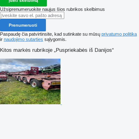
Įdėti skelbimą
Užsiprenumeruokite naujus šios rubrikos skelbimus
Prenumeruoti
Paspaudę čia patvirtinsite, kad sutinkate su mūsų
privatumo politika
ir
naudojimo sutarties
sąlygomis.
Kitos markės rubrikoje „Puspriekabės iš Danijos“