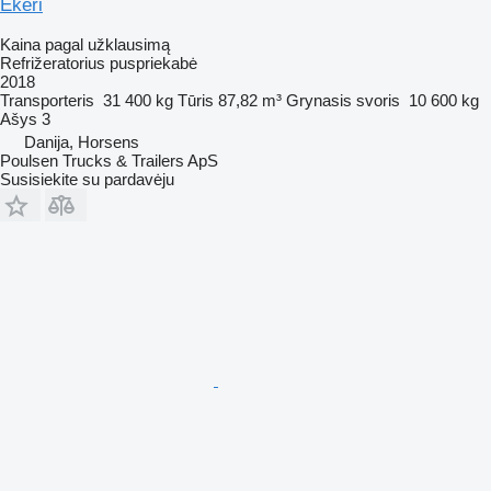
Ekeri
Kaina pagal užklausimą
Refrižeratorius puspriekabė
2018
Transporteris
31 400 kg
Tūris
87,82 m³
Grynasis svoris
10 600 kg
Ašys
3
Danija, Horsens
Poulsen Trucks & Trailers ApS
Susisiekite su pardavėju