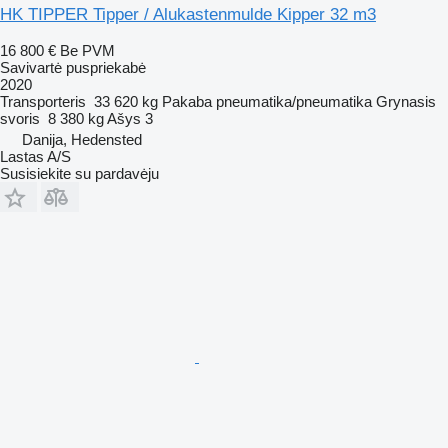
HK TIPPER Tipper / Alukastenmulde Kipper 32 m3
16 800 €
Be PVM
Savivartė puspriekabė
2020
Transporteris
33 620 kg
Pakaba
pneumatika/pneumatika
Grynasis
svoris
8 380 kg
Ašys
3
Danija, Hedensted
Lastas A/S
Susisiekite su pardavėju