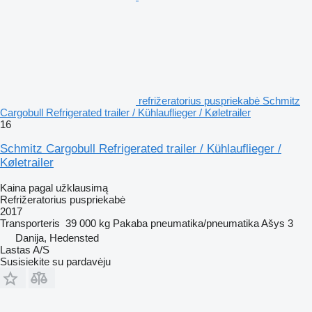
refrižeratorius puspriekabė Schmitz
Cargobull Refrigerated trailer / Kühlauflieger / Køletrailer
16
Schmitz Cargobull Refrigerated trailer / Kühlauflieger /
Køletrailer
Kaina pagal užklausimą
Refrižeratorius puspriekabė
2017
Transporteris
39 000 kg
Pakaba
pneumatika/pneumatika
Ašys
3
Danija, Hedensted
Lastas A/S
Susisiekite su pardavėju