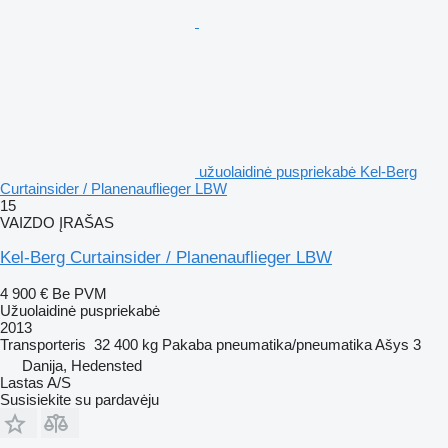
užuolaidinė puspriekabė Kel-Berg
Curtainsider / Planenauflieger LBW
15
VAIZDO ĮRAŠAS
Kel-Berg Curtainsider / Planenauflieger LBW
4 900 €
Be PVM
Užuolaidinė puspriekabė
2013
Transporteris
32 400 kg
Pakaba
pneumatika/pneumatika
Ašys
3
Danija, Hedensted
Lastas A/S
Susisiekite su pardavėju