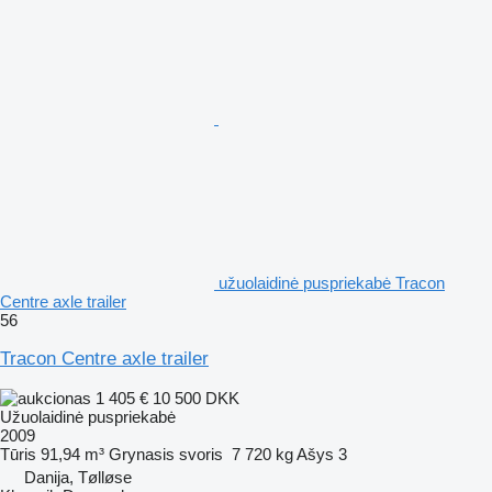
užuolaidinė puspriekabė Tracon
Centre axle trailer
56
Tracon Centre axle trailer
1 405 €
10 500 DKK
Užuolaidinė puspriekabė
2009
Tūris
91,94 m³
Grynasis svoris
7 720 kg
Ašys
3
Danija, Tølløse