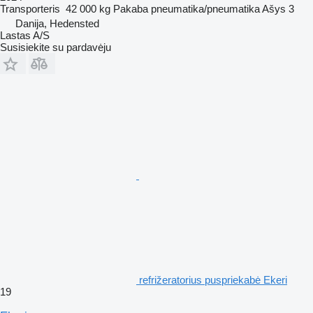
Transporteris
42 000 kg
Pakaba
pneumatika/pneumatika
Ašys
3
Danija, Hedensted
Lastas A/S
Susisiekite su pardavėju
refrižeratorius puspriekabė Ekeri
19