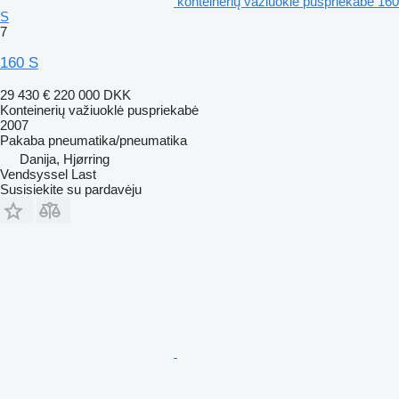
konteinerių važiuoklė puspriekabė 160
S
7
160 S
29 430 €
220 000 DKK
Konteinerių važiuoklė puspriekabė
2007
Pakaba
pneumatika/pneumatika
Danija, Hjørring
Vendsyssel Last
Susisiekite su pardavėju