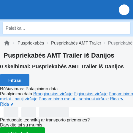
Puspriekabės
Puspriekabės AMT Trailer
Puspriekabės
Puspriekabės AMT Trailer iš Danijos
0 skelbimai:
Puspriekabės AMT Trailer iš Danijos
Filtras
Rūšiavimas
:
Patalpinimo data
Patalpinimo data
Brangiausias viršuje
Pigiausias viršuje
Pagaminimo
metai - nauji viršuje
Pagaminimo metai - seniausi viršuje
Rida ⬊
Rida ⬈
Parduodate techniką ar transporto priemones?
Darykite tai su mumis!