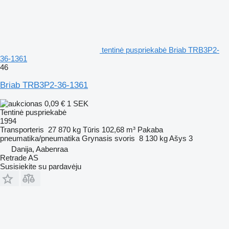
tentinė puspriekabė Briab TRB3P2-
36-1361
46
Briab TRB3P2-36-1361
0,09 €
1 SEK
Tentinė puspriekabė
1994
Transporteris
27 870 kg
Tūris
102,68 m³
Pakaba
pneumatika/pneumatika
Grynasis svoris
8 130 kg
Ašys
3
Danija, Aabenraa
Retrade AS
Susisiekite su pardavėju