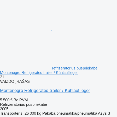
refrižeratorius puspriekabė
Montenegro Refrigerated trailer / Kühlauflieger
21
VAIZDO ĮRAŠAS
Montenegro Refrigerated trailer / Kühlauflieger
5 500 €
Be PVM
Refrižeratorius puspriekabė
2005
Transporteris
26 000 kg
Pakaba
pneumatika/pneumatika
Ašys
3