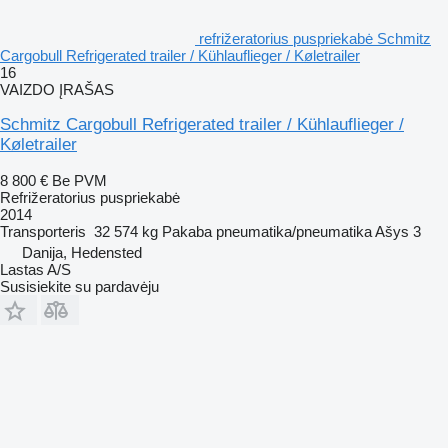
refrižeratorius puspriekabė Schmitz
Cargobull Refrigerated trailer / Kühlauflieger / Køletrailer
16
VAIZDO ĮRAŠAS
Schmitz Cargobull Refrigerated trailer / Kühlauflieger /
Køletrailer
8 800 €
Be PVM
Refrižeratorius puspriekabė
2014
Transporteris
32 574 kg
Pakaba
pneumatika/pneumatika
Ašys
3
Danija, Hedensted
Lastas A/S
Susisiekite su pardavėju