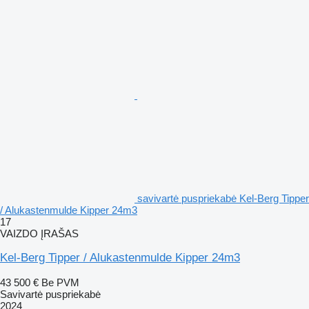
savivartė puspriekabė Kel-Berg Tipper
/ Alukastenmulde Kipper 24m3
17
VAIZDO ĮRAŠAS
Kel-Berg Tipper / Alukastenmulde Kipper 24m3
43 500 €
Be PVM
Savivartė puspriekabė
2024