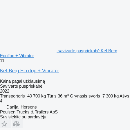
savivartė puspriekabė Kel-Berg
EcoTop + Vibrator
11
Kel-Berg EcoTop + Vibrator
Kaina pagal užklausimą
Savivartė puspriekabė
2022
Transporteris
40 700 kg
Tūris
36 m³
Grynasis svoris
7 300 kg
Ašys
4
Danija, Horsens
Poulsen Trucks & Trailers ApS
Susisiekite su pardavėju