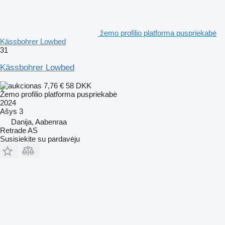
žemo profilio platforma puspriekabė
Kässbohrer Lowbed
31
Kässbohrer Lowbed
7,76 €
58 DKK
Žemo profilio platforma puspriekabė
2024
Ašys
3
Danija, Aabenraa
Retrade AS
Susisiekite su pardavėju