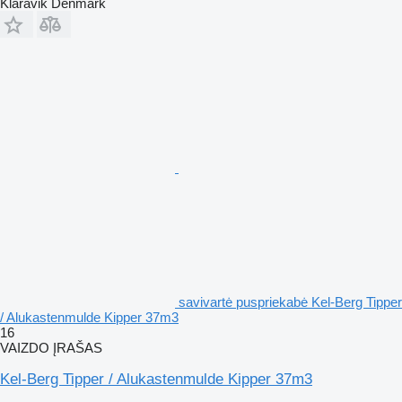
Klaravik Denmark
savivartė puspriekabė Kel-Berg Tipper
/ Alukastenmulde Kipper 37m3
16
VAIZDO ĮRAŠAS
Kel-Berg Tipper / Alukastenmulde Kipper 37m3