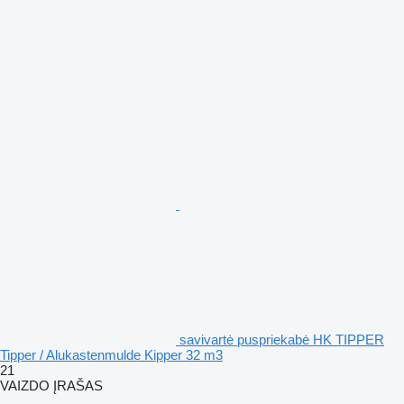
savivartė puspriekabė HK TIPPER
Tipper / Alukastenmulde Kipper 32 m3
21
VAIZDO ĮRAŠAS