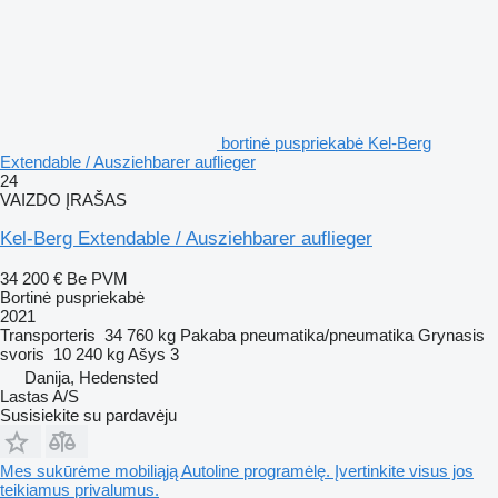
bortinė puspriekabė Kel-Berg
Extendable / Ausziehbarer auflieger
24
VAIZDO ĮRAŠAS
Kel-Berg Extendable / Ausziehbarer auflieger
34 200 €
Be PVM
Bortinė puspriekabė
2021
Transporteris
34 760 kg
Pakaba
pneumatika/pneumatika
Grynasis
svoris
10 240 kg
Ašys
3
Danija, Hedensted
Lastas A/S
Susisiekite su pardavėju
Mes sukūrėme mobiliąją Autoline programėlę. Įvertinkite visus jos
teikiamus privalumus.