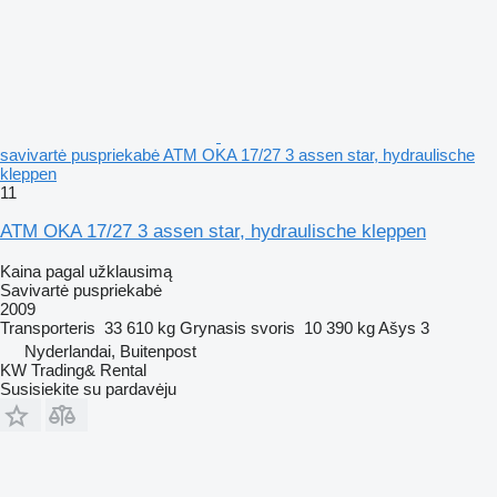
savivartė puspriekabė ATM OKA 17/27 3 assen star, hydraulische
kleppen
11
ATM OKA 17/27 3 assen star, hydraulische kleppen
Kaina pagal užklausimą
Savivartė puspriekabė
2009
Transporteris
33 610 kg
Grynasis svoris
10 390 kg
Ašys
3
Nyderlandai, Buitenpost
KW Trading& Rental
Susisiekite su pardavėju