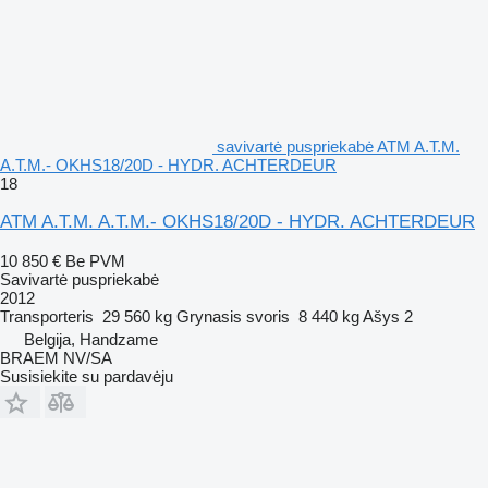
savivartė puspriekabė ATM A.T.M.
A.T.M.- OKHS18/20D - HYDR. ACHTERDEUR
18
ATM A.T.M. A.T.M.- OKHS18/20D - HYDR. ACHTERDEUR
10 850 €
Be PVM
Savivartė puspriekabė
2012
Transporteris
29 560 kg
Grynasis svoris
8 440 kg
Ašys
2
Belgija, Handzame
BRAEM NV/SA
Susisiekite su pardavėju