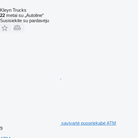
Kleyn Trucks
22
metai su „Autoline“
Susisiekite su pardavėju
savivartė puspriekabė ATM
9