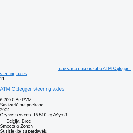
savivartė puspriekabė ATM Oplegger
steering axles
11
ATM Oplegger steering axles
6 200 €
Be PVM
Savivartė puspriekabė
2004
Grynasis svoris
15 510 kg
Ašys
3
Belgija, Bree
Smeets & Zonen
Susisiekite su pardavėju