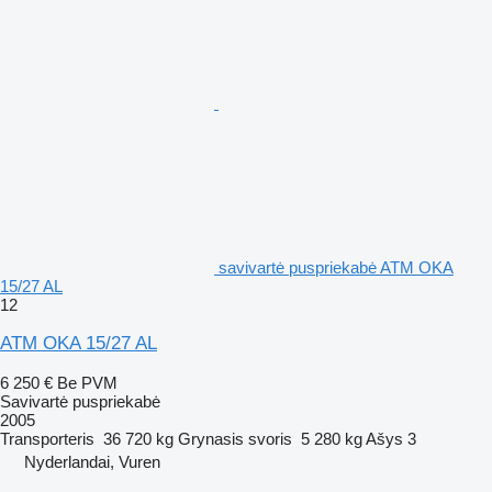
savivartė puspriekabė ATM OKA
15/27 AL
12
ATM OKA 15/27 AL
6 250 €
Be PVM
Savivartė puspriekabė
2005
Transporteris
36 720 kg
Grynasis svoris
5 280 kg
Ašys
3
Nyderlandai, Vuren