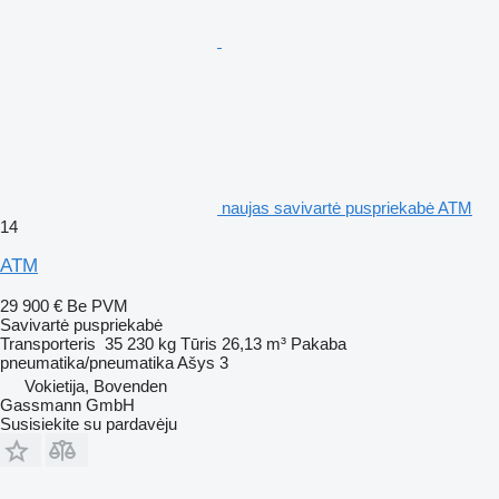
naujas savivartė puspriekabė ATM
14
ATM
29 900 €
Be PVM
Savivartė puspriekabė
Transporteris
35 230 kg
Tūris
26,13 m³
Pakaba
pneumatika/pneumatika
Ašys
3
Vokietija, Bovenden
Gassmann GmbH
Susisiekite su pardavėju