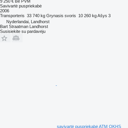
9 250 €
Be PVM
Savivartė puspriekabė
2006
Transporteris
33 740 kg
Grynasis svoris
10 260 kg
Ašys
3
Nyderlandai, Landhorst
Bart Straatman Landhorst
Susisiekite su pardavėju
savivartė puspriekabė ATM OKHS