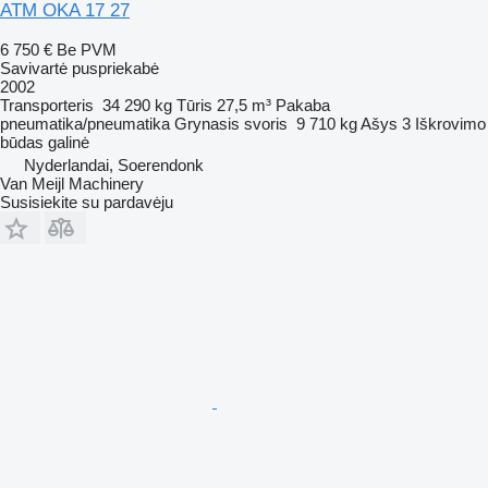
ATM OKA 17 27
6 750 €
Be PVM
Savivartė puspriekabė
2002
Transporteris
34 290 kg
Tūris
27,5 m³
Pakaba
pneumatika/pneumatika
Grynasis svoris
9 710 kg
Ašys
3
Iškrovimo
būdas
galinė
Nyderlandai, Soerendonk
Van Meijl Machinery
Susisiekite su pardavėju