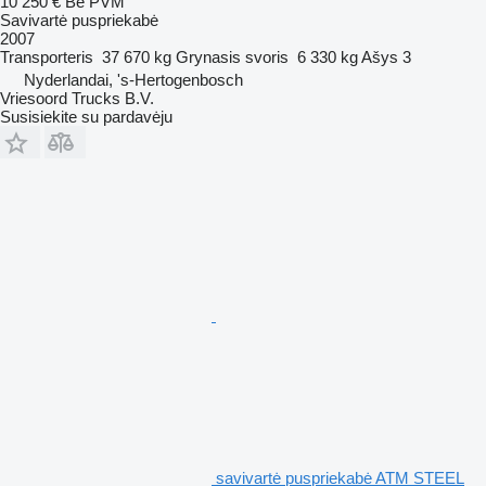
10 250 €
Be PVM
Savivartė puspriekabė
2007
Transporteris
37 670 kg
Grynasis svoris
6 330 kg
Ašys
3
Nyderlandai, 's-Hertogenbosch
Vriesoord Trucks B.V.
Susisiekite su pardavėju
savivartė puspriekabė ATM STEEL