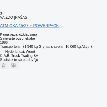
3
VAIZDO ĮRAŠAS
ATM OKA 15/27 + POWERPACK
Kaina pagal užklausimą
Savivartė puspriekabė
1996
Transporteris
31 940 kg
Grynasis svoris
10 060 kg
Ašys
3
Nyderlandai, Weert
C.A.B. Truck Trading BV
Susisiekite su pardavėju