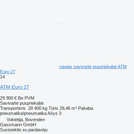
naujas savivartė puspriekabė ATM
Euro 27
14
ATM Euro 27
29 900 €
Be PVM
Savivartė puspriekabė
Transporteris
28 400 kg
Tūris
28,46 m³
Pakaba
pneumatika/pneumatika
Ašys
3
Vokietija, Bovenden
Gassmann GmbH
Susisiekite su pardavėju