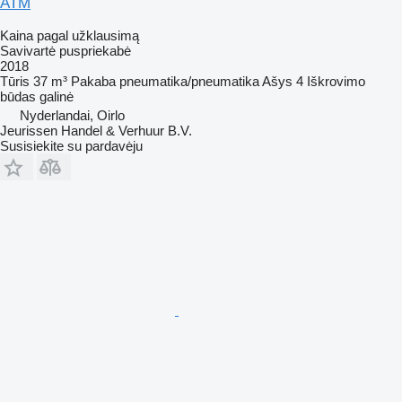
ATM
Kaina pagal užklausimą
Savivartė puspriekabė
2018
Tūris
37 m³
Pakaba
pneumatika/pneumatika
Ašys
4
Iškrovimo
būdas
galinė
Nyderlandai, Oirlo
Jeurissen Handel & Verhuur B.V.
Susisiekite su pardavėju