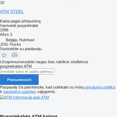
10
ATM STEEL
Kaina pagal užklausimą
Savivartė puspriekabė
1996
Ašys
3
Belgija, Hulshout
JDG-Trucks
Susisiekite su pardavėju
Užsiprenumeruokite naujus šios rubrikos skelbimus
puspriekabės
ATM
Prenumeruoti
Paspaudę čia patvirtinsite, kad sutinkate su mūsų
privatumo politika
ir
naudojimo sutarties
sąlygomis.
Informacija apie ATM
Puspriekabės ATM kainos