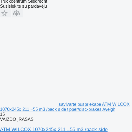
Truckcentrum Sliedrecht
Susisiekite su pardavėju
savivartė puspriekabė ATM WILCOX
1070x245x 211 =55 m3 /back side tipper/disc-brakes,/weigh
15
VAIZDO ĮRAŠAS
ATM WILCOX 1070x245x 211 =55 m3 /back side