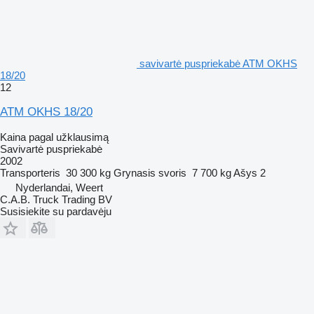
savivartė puspriekabė ATM OKHS
18/20
12
ATM OKHS 18/20
Kaina pagal užklausimą
Savivartė puspriekabė
2002
Transporteris
30 300 kg
Grynasis svoris
7 700 kg
Ašys
2
Nyderlandai, Weert
C.A.B. Truck Trading BV
Susisiekite su pardavėju