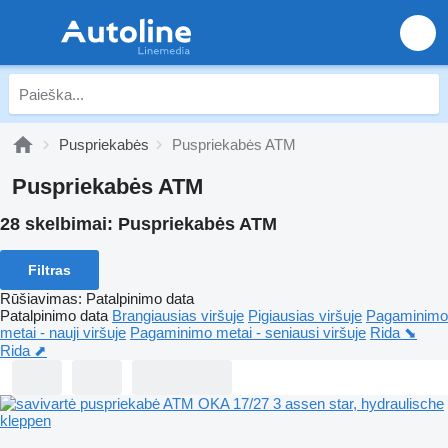
Puspriekabės
Puspriekabės ATM
Puspriekabės ATM
28 skelbimai:
Puspriekabės ATM
Filtras
Rūšiavimas
:
Patalpinimo data
Patalpinimo data
Brangiausias viršuje
Pigiausias viršuje
Pagaminimo
metai - nauji viršuje
Pagaminimo metai - seniausi viršuje
Rida ⬊
Rida ⬈