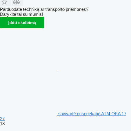
Parduodate techniką ar transporto priemones?
Darykite tai su mumis!
Įdėti skelbimą
savivartė puspriekabė ATM OKA 17
27
18