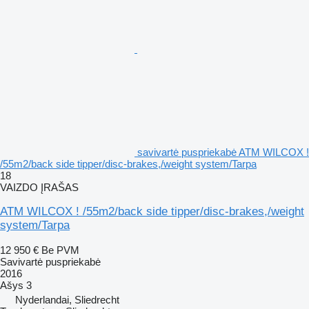
savivartė puspriekabė ATM WILCOX !
/55m2/back side tipper/disc-brakes,/weight system/Tarpa
18
VAIZDO ĮRAŠAS
ATM WILCOX ! /55m2/back side tipper/disc-brakes,/weight
system/Tarpa
12 950 €
Be PVM
Savivartė puspriekabė
2016
Ašys
3
Nyderlandai, Sliedrecht