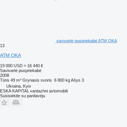
savivartė puspriekabė ATM OKA
13
ATM OKA
19 000 USD
≈ 16 440 €
Savivartė puspriekabė
2008
Tūris
49 m³
Grynasis svoris
6 800 kg
Ašys
3
Ukraina, Kyiv
ESKA KAPITAL vantazhni avtomobili
Susisiekite su pardavėju