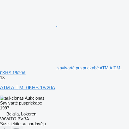
savivartė puspriekabė ATM A.T.M.
0KHS 18/20A
13
ATM A.T.M. 0KHS 18/20A
Aukcionas
Savivartė puspriekabė
1997
Belgija, Lokeren
VAVATO BVBA
Susisiekite su pardavėju