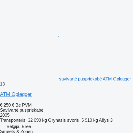
savivartė puspriekabė ATM Oplegger
13
ATM Oplegger
6 250 €
Be PVM
Savivartė puspriekabė
2005
Transporteris
32 090 kg
Grynasis svoris
5 910 kg
Ašys
3
Belgija, Bree
Smeets & Zonen