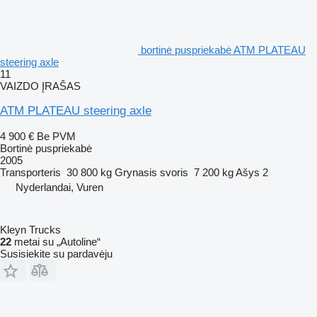
bortinė puspriekabė ATM PLATEAU
steering axle
11
VAIZDO ĮRAŠAS
ATM PLATEAU steering axle
4 900 €
Be PVM
Bortinė puspriekabė
2005
Transporteris
30 800 kg
Grynasis svoris
7 200 kg
Ašys
2
Nyderlandai, Vuren
Kleyn Trucks
22
metai su „Autoline“
Susisiekite su pardavėju