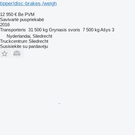
tipper/disc-brakes,/weigh
12 950 €
Be PVM
Savivartė puspriekabė
2016
Transporteris
31 500 kg
Grynasis svoris
7 500 kg
Ašys
3
Nyderlandai, Sliedrecht
Truckcentrum Sliedrecht
Susisiekite su pardavėju