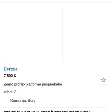
Bertoja
7 500 €
Žemo profilio platforma puspriekabė
Ašys
3
Rumunija, Borș