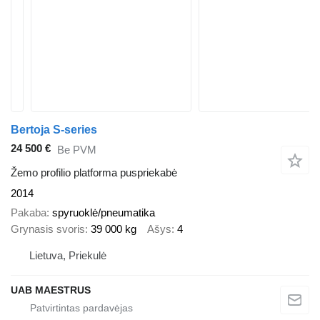
Bertoja S-series
24 500 €
Be PVM
Žemo profilio platforma puspriekabė
2014
Pakaba
spyruoklė/pneumatika
Grynasis svoris
39 000 kg
Ašys
4
Lietuva, Priekulė
UAB MAESTRUS