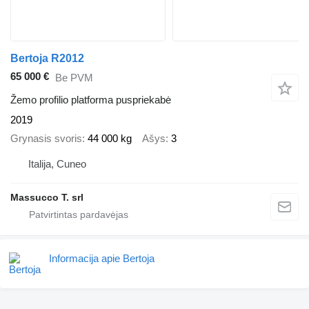
Bertoja R2012
65 000 €
Be PVM
Žemo profilio platforma puspriekabė
2019
Grynasis svoris
44 000 kg
Ašys
3
Italija, Cuneo
Massucco T. srl
Informacija apie Bertoja