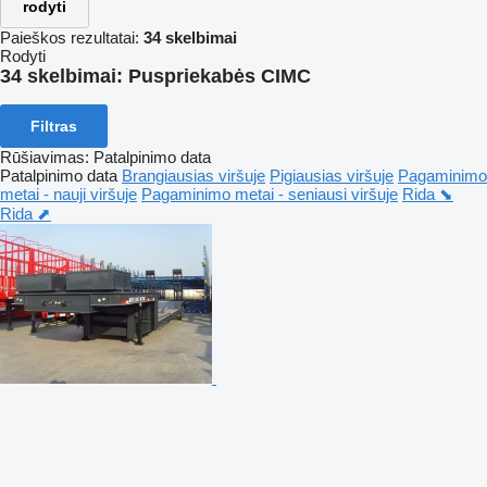
rodyti
Paieškos rezultatai:
34 skelbimai
Rodyti
34 skelbimai:
Puspriekabės CIMC
Filtras
Rūšiavimas
:
Patalpinimo data
Patalpinimo data
Brangiausias viršuje
Pigiausias viršuje
Pagaminimo
metai - nauji viršuje
Pagaminimo metai - seniausi viršuje
Rida ⬊
Rida ⬈