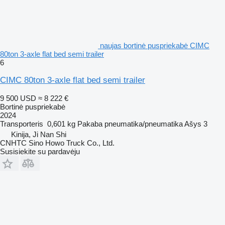
naujas bortinė puspriekabė CIMC
80ton 3-axle flat bed semi trailer
6
CIMC 80ton 3-axle flat bed semi trailer
9 500 USD
≈ 8 222 €
Bortinė puspriekabė
2024
Transporteris
0,601 kg
Pakaba
pneumatika/pneumatika
Ašys
3
Kinija, Ji Nan Shi
CNHTC Sino Howo Truck Co., Ltd.
Susisiekite su pardavėju