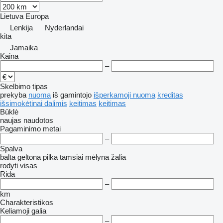
Lietuva
Europa
Lenkija
Nyderlandai
kita
Jamaika
Kaina
–
Skelbimo tipas
prekyba
nuoma
iš gamintojo
išperkamoji nuoma
kreditas
išsimokėtinai dalimis
keitimas
keitimas
Būklė
naujas
naudotos
Pagaminimo metai
–
Spalva
balta
geltona
pilka
tamsiai mėlyna
žalia
rodyti visas
Rida
–
km
Charakteristikos
Keliamoji galia
–