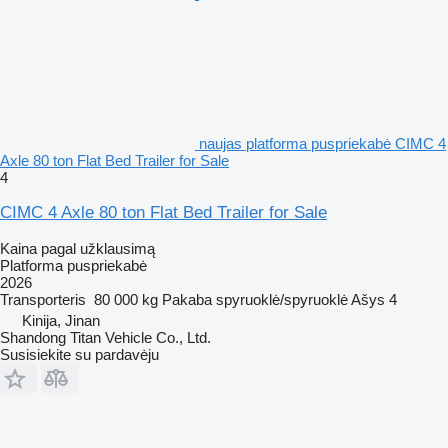
naujas platforma puspriekabė CIMC 4
Axle 80 ton Flat Bed Trailer for Sale
4
CIMC 4 Axle 80 ton Flat Bed Trailer for Sale
Kaina pagal užklausimą
Platforma puspriekabė
2026
Transporteris
80 000 kg
Pakaba
spyruoklė/spyruoklė
Ašys
4
Kinija, Jinan
Shandong Titan Vehicle Co., Ltd.
Susisiekite su pardavėju