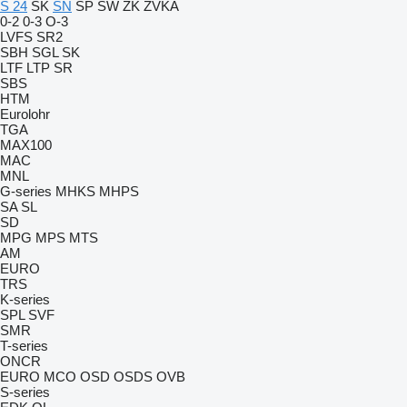
S 24
SK
SN
SP
SW
ZK
ZVKA
0-2
0-3
O-3
LVFS
SR2
SBH
SGL
SK
LTF
LTP
SR
SBS
HTM
Eurolohr
TGA
MAX100
MAC
MNL
G-series
MHKS
MHPS
SA
SL
SD
MPG
MPS
MTS
AM
EURO
TRS
K-series
SPL
SVF
SMR
T-series
ONCR
EURO
MCO
OSD
OSDS
OVB
S-series