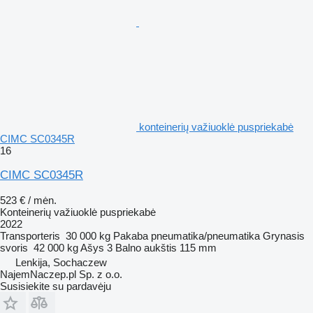
konteinerių važiuoklė puspriekabė
CIMC SC0345R
16
CIMC SC0345R
523 € / mėn.
Konteinerių važiuoklė puspriekabė
2022
Transporteris
30 000 kg
Pakaba
pneumatika/pneumatika
Grynasis
svoris
42 000 kg
Ašys
3
Balno aukštis
115 mm
Lenkija, Sochaczew
NajemNaczep.pl Sp. z o.o.
Susisiekite su pardavėju