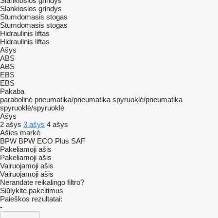
Slankiosios grindys
Slankiosios grindys
Stumdomasis stogas
Stumdomasis stogas
Hidraulinis liftas
Hidraulinis liftas
Ašys
ABS
ABS
EBS
EBS
Pakaba
parabolinė
pneumatika/pneumatika
spyruoklė/pneumatika
spyruoklė/spyruoklė
Ašys
2 ašys
3 ašys
4 ašys
Ašies markė
BPW
BPW ECO Plus
SAF
Pakeliamoji ašis
Pakeliamoji ašis
Vairuojamoji ašis
Vairuojamoji ašis
Nerandate reikalingo filtro?
Siūlykite pakeitimus
Paieškos rezultatai:
-