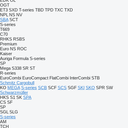
EDK
OL
OGT
ET3
SXD
T-series
TBD
TPD
TXC
TXD
NPL
NS
NV
SBA
SCT
S-series
T669
C70
RHKS
RSBS
Premium
Euro
NS
ROC
Kaiser
Auriga
Formula
S-series
SP
Mega
S338
SR
ST
R-series
EuroCombi
EuroCompact
FlatCombi
InterCombi
STB
Schmitz Cargobull
KO
MEGA
S-series
SCB
SCF
SCS
SGF
SKI
SKO
SPR
SW
Schwarzmüller
HKS
S1
SK
SPA
CS
SF
SP
SGL
SLG
S-series
AM
TCH