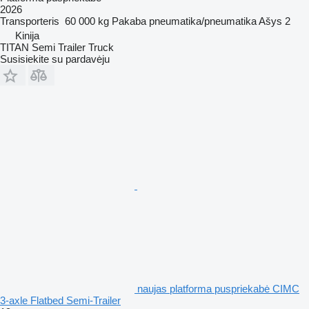
2026
Transporteris
60 000 kg
Pakaba
pneumatika/pneumatika
Ašys
2
Kinija
TITAN Semi Trailer Truck
Susisiekite su pardavėju
naujas platforma puspriekabė CIMC
3-axle Flatbed Semi-Trailer