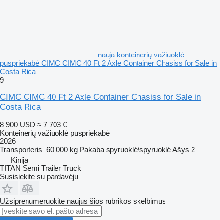
nauja konteinerių važiuoklė
puspriekabė CIMC CIMC 40 Ft 2 Axle Container Chasiss for Sale in
Costa Rica
9
CIMC CIMC 40 Ft 2 Axle Container Chasiss for Sale in
Costa Rica
8 900 USD
≈ 7 703 €
Konteinerių važiuoklė puspriekabė
2026
Transporteris
60 000 kg
Pakaba
spyruoklė/spyruoklė
Ašys
2
Kinija
TITAN Semi Trailer Truck
Susisiekite su pardavėju
Užsiprenumeruokite naujus šios rubrikos skelbimus