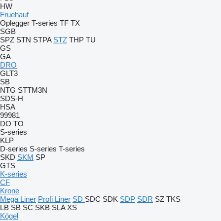
HW
Fruehauf
Oplegger
T-series
TF
TX
SGB
SPZ
STN
STPA
STZ
THP
TU
GS
GA
DRO
GLT3
SB
NTG
STTM3N
SDS-H
HSA
99981
DO
TO
S-series
KLP
D-series
S-series
T-series
SKD
SKM
SP
GTS
K-series
CF
Krone
Mega Liner
Profi Liner
SD
SDC
SDK
SDP
SDR
SZ
TKS
LB
SB
SC
SKB
SLA
XS
Kögel