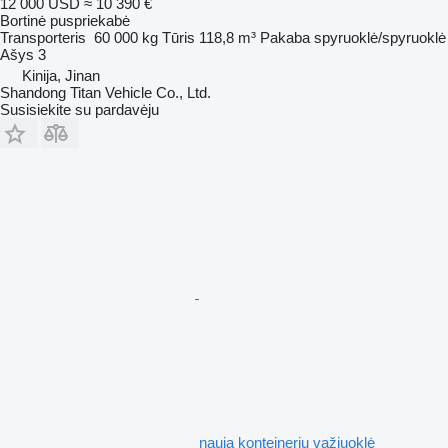
12 000 USD
≈ 10 390 €
Bortinė puspriekabė
Transporteris
60 000 kg
Tūris
118,8 m³
Pakaba
spyruoklė/spyruoklė
Ašys
3
Kinija, Jinan
Shandong Titan Vehicle Co., Ltd.
Susisiekite su pardavėju
nauja konteinerių važiuoklė