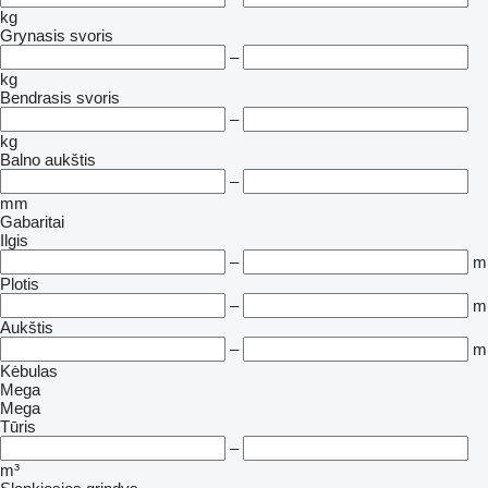
kg
Grynasis svoris
–
kg
Bendrasis svoris
–
kg
Balno aukštis
–
mm
Gabaritai
Ilgis
–
m
Plotis
–
m
Aukštis
–
m
Kėbulas
Mega
Mega
Tūris
–
m³