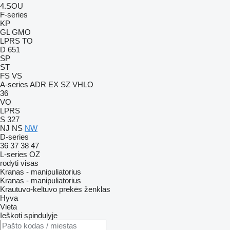
4.SOU
F-series
KP
GL
GMO
LPRS
TO
D 651
SP
ST
FS
VS
A-series
ADR
EX
SZ
VHLO
36
VO
LPRS
S 327
NJ
NS
NW
D-series
36
37
38
47
L-series
OZ
rodyti visas
Kranas - manipuliatorius
Kranas - manipuliatorius
Krautuvo-keltuvo prekės ženklas
Hyva
Vieta
Ieškoti spindulyje