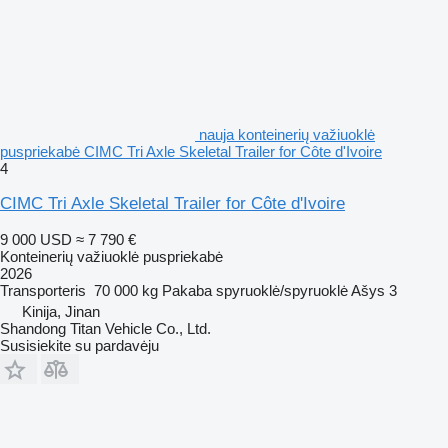
nauja konteinerių važiuoklė
puspriekabė CIMC Tri Axle Skeletal Trailer for Côte d'Ivoire
4
CIMC Tri Axle Skeletal Trailer for Côte d'Ivoire
9 000 USD
≈ 7 790 €
Konteinerių važiuoklė puspriekabė
2026
Transporteris
70 000 kg
Pakaba
spyruoklė/spyruoklė
Ašys
3
Kinija, Jinan
Shandong Titan Vehicle Co., Ltd.
Susisiekite su pardavėju