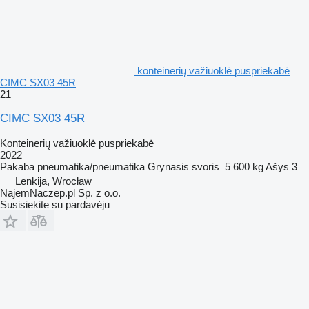
konteinerių važiuoklė puspriekabė
CIMC SX03 45R
21
CIMC SX03 45R
Konteinerių važiuoklė puspriekabė
2022
Pakaba
pneumatika/pneumatika
Grynasis svoris
5 600 kg
Ašys
3
Lenkija, Wrocław
NajemNaczep.pl Sp. z o.o.
Susisiekite su pardavėju