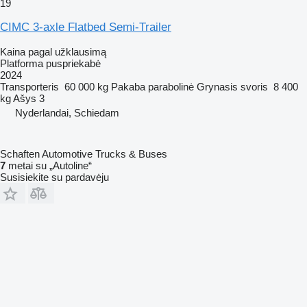
19
CIMC 3-axle Flatbed Semi-Trailer
Kaina pagal užklausimą
Platforma puspriekabė
2024
Transporteris
60 000 kg
Pakaba
parabolinė
Grynasis svoris
8 400
kg
Ašys
3
Nyderlandai, Schiedam
Schaften Automotive Trucks & Buses
7
metai su „Autoline“
Susisiekite su pardavėju