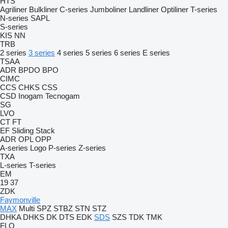
HTS
Agriliner
Bulkliner
C-series
Jumboliner
Landliner
Optiliner
T-series
N-series
SAPL
S-series
KIS
NN
TRB
2 series
3 series
4 series
5 series
6 series
E series
TSAA
ADR
BPDO
BPO
CIMC
CCS
CHKS
CSS
CSD
Inogam
Tecnogam
SG
LVO
CT
FT
EF
Sliding
Stack
ADR
OPL
OPP
A-series
Logo
P-series
Z-series
TXA
L-series
T-series
EM
19
37
ZDK
Faymonville
MAX
Multi
SPZ
STBZ
STN
STZ
DHKA
DHKS
DK
DTS
EDK
SDS
SZS
TDK
TMK
FLO