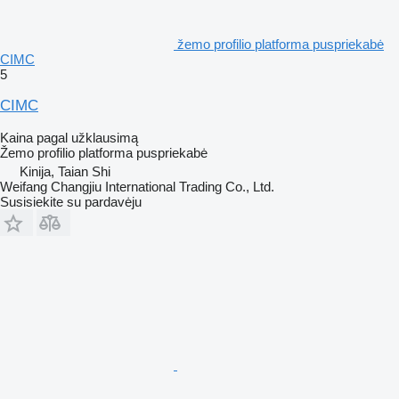
žemo profilio platforma puspriekabė
CIMC
5
CIMC
Kaina pagal užklausimą
Žemo profilio platforma puspriekabė
Kinija, Taian Shi
Weifang Changjiu International Trading Co., Ltd.
Susisiekite su pardavėju