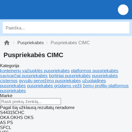
Puspriekabės
Puspriekabės CIMC
Puspriekabės CIMC
Kategorija
konteinerių važiuoklės puspriekabės
platformos puspriekabės
savivarčiai puspriekabės
bortiniai puspriekabės
puspriekabės
cisternos
gyvulių pervežimo puspriekabės
užuolaidinės
puspriekabės
puspriekabės grūdams vežti
žemų profilių platformos
puspriekabės
Markė
Pagal šią užklausą rezultatų neradome
S44315CHC
OKA
OKHS
OKS
AS
PS
SFCL