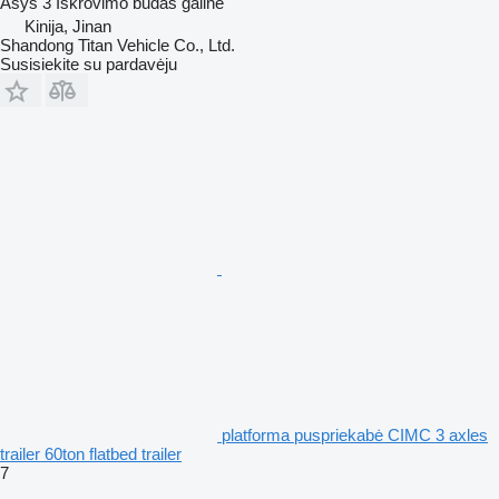
Ašys
3
Iškrovimo būdas
galinė
Kinija, Jinan
Shandong Titan Vehicle Co., Ltd.
Susisiekite su pardavėju
platforma puspriekabė CIMC 3 axles
trailer 60ton flatbed trailer
7