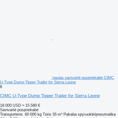
naujas savivartė puspriekabė CIMC
U-Type Dump Tipper Trailer for Sierra Leone
6
CIMC U-Type Dump Tipper Trailer for Sierra Leone
18 000 USD
≈ 15 580 €
Savivartė puspriekabė
Transporteris
60 000 kg
Tūris
35 m³
Pakaba
spyruoklė/pneumatika