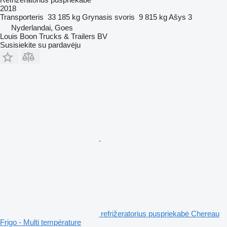
2018
Transporteris
33 185 kg
Grynasis svoris
9 815 kg
Ašys
3
Nyderlandai, Goes
Louis Boon Trucks & Trailers BV
Susisiekite su pardavėju
refrižeratorius puspriekabė Chereau
Frigo - Multi température