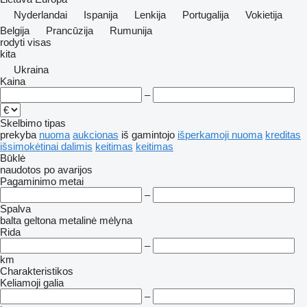
Nyderlandai
Ispanija
Lenkija
Portugalija
Vokietija
Belgija
Prancūzija
Rumunija
rodyti visas
kita
Ukraina
Kaina
–
Skelbimo tipas
prekyba
nuoma
aukcionas
iš gamintojo
išperkamoji nuoma
kreditas
išsimokėtinai dalimis
keitimas
keitimas
Būklė
naudotos
po avarijos
Pagaminimo metai
–
Spalva
balta
geltona
metalinė
mėlyna
Rida
–
km
Charakteristikos
Keliamoji galia
–