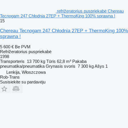
refrižeratorius puspriekabė Chereau
Tecnogam 247 Chłodnia 27EP + ThermoKing 100% sprawna !
15
Chereau Tecnogam 247 Chłodnia 27EP + ThermoKing 100%
sprawna !
5 600 €
Be PVM
Refrižeratorius puspriekabė
1998
Transporteris
13 700 kg
Tūris
62,8 m³
Pakaba
pneumatika/pneumatika
Grynasis svoris
7 300 kg
Ašys
1
Lenkija, Włoszczowa
Rob-Trans
Susisiekite su pardavėju