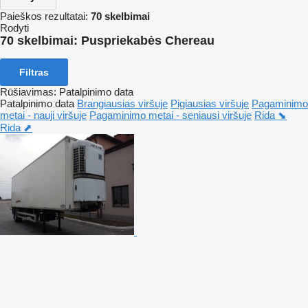
Paieškos rezultatai:
70 skelbimai
Rodyti
70 skelbimai:
Puspriekabės Chereau
Filtras
Rūšiavimas
:
Patalpinimo data
Patalpinimo data
Brangiausias viršuje
Pigiausias viršuje
Pagaminimo
metai - nauji viršuje
Pagaminimo metai - seniausi viršuje
Rida ⬊
Rida ⬈