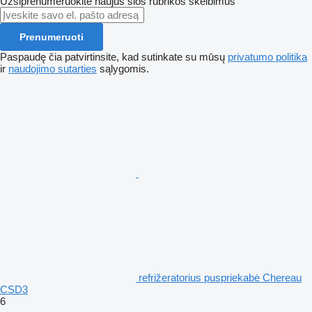
Užsiprenumeruokite naujus šios rubrikos skelbimus
Prenumeruoti
Paspaudę čia patvirtinsite, kad sutinkate su mūsų
privatumo politika
ir
naudojimo sutarties
sąlygomis.
refrižeratorius puspriekabė Chereau
CSD3
6