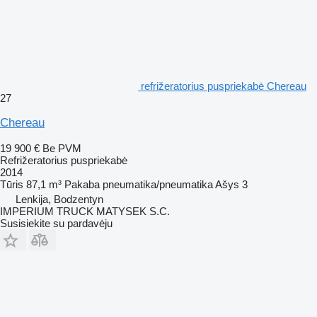
refrižeratorius puspriekabė Chereau
27
Chereau
19 900 €
Be PVM
Refrižeratorius puspriekabė
2014
Tūris
87,1 m³
Pakaba
pneumatika/pneumatika
Ašys
3
Lenkija, Bodzentyn
IMPERIUM TRUCK MATYSEK S.C.
Susisiekite su pardavėju