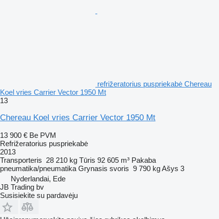
refrižeratorius puspriekabė Chereau
Koel vries Carrier Vector 1950 Mt
13
Chereau Koel vries Carrier Vector 1950 Mt
13 900 €
Be PVM
Refrižeratorius puspriekabė
2013
Transporteris
28 210 kg
Tūris
92 605 m³
Pakaba
pneumatika/pneumatika
Grynasis svoris
9 790 kg
Ašys
3
Nyderlandai, Ede
JB Trading bv
Susisiekite su pardavėju