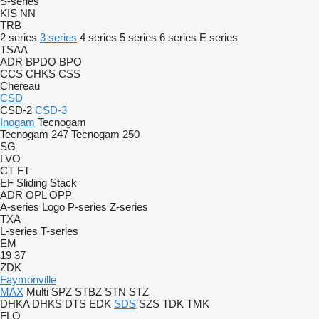
S-series
KIS
NN
TRB
2 series
3 series
4 series
5 series
6 series
E series
TSAA
ADR
BPDO
BPO
CCS
CHKS
CSS
Chereau
CSD
CSD-2
CSD-3
Inogam
Tecnogam
Tecnogam 247
Tecnogam 250
SG
LVO
CT
FT
EF
Sliding
Stack
ADR
OPL
OPP
A-series
Logo
P-series
Z-series
TXA
L-series
T-series
EM
19
37
ZDK
Faymonville
MAX
Multi
SPZ
STBZ
STN
STZ
DHKA
DHKS
DTS
EDK
SDS
SZS
TDK
TMK
FLO