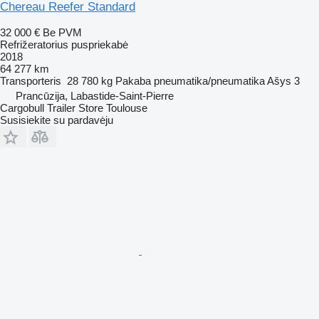
Chereau Reefer Standard
32 000 €
Be PVM
Refrižeratorius puspriekabė
2018
64 277 km
Transporteris
28 780 kg
Pakaba
pneumatika/pneumatika
Ašys
3
Prancūzija, Labastide-Saint-Pierre
Cargobull Trailer Store Toulouse
Susisiekite su pardavėju