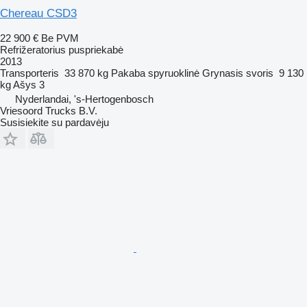
Chereau CSD3
22 900 €
Be PVM
Refrižeratorius puspriekabė
2013
Transporteris
33 870 kg
Pakaba
spyruoklinė
Grynasis svoris
9 130
kg
Ašys
3
Nyderlandai, 's-Hertogenbosch
Vriesoord Trucks B.V.
Susisiekite su pardavėju