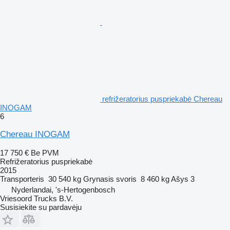
refrižeratorius puspriekabė Chereau
INOGAM
6
Chereau INOGAM
17 750 €
Be PVM
Refrižeratorius puspriekabė
2015
Transporteris
30 540 kg
Grynasis svoris
8 460 kg
Ašys
3
Nyderlandai, 's-Hertogenbosch
Vriesoord Trucks B.V.
Susisiekite su pardavėju