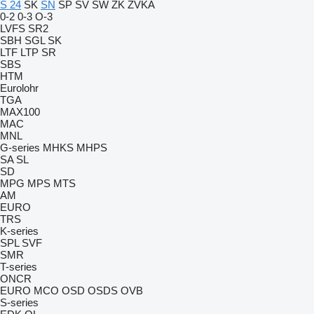
S 24
SK
SN
SP
SV
SW
ZK
ZVKA
0-2
0-3
O-3
LVFS
SR2
SBH
SGL
SK
LTF
LTP
SR
SBS
HTM
Eurolohr
TGA
MAX100
MAC
MNL
G-series
MHKS
MHPS
SA
SL
SD
MPG
MPS
MTS
AM
EURO
TRS
K-series
SPL
SVF
SMR
T-series
ONCR
EURO
MCO
OSD
OSDS
OVB
S-series