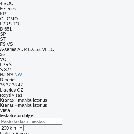
4.SOU
F-series
KP
GL
GMO
LPRS
TO
D 651
SP
ST
FS
VS
A-series
ADR
EX
SZ
VHLO
36
VO
LPRS
S 327
NJ
NS
NW
D-series
36
37
38
47
L-series
OZ
rodyti visas
Kranas - manipuliatorius
Kranas - manipuliatorius
Vieta
Ieškoti spindulyje
Lietuva
Europa