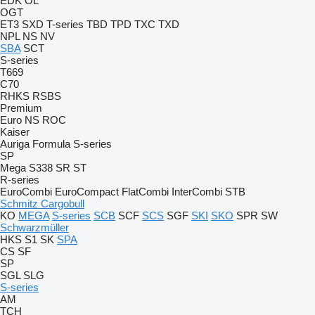
EDK
OL
OGT
ET3
SXD
T-series
TBD
TPD
TXC
TXD
NPL
NS
NV
SBA
SCT
S-series
T669
C70
RHKS
RSBS
Premium
Euro
NS
ROC
Kaiser
Auriga
Formula
S-series
SP
Mega
S338
SR
ST
R-series
EuroCombi
EuroCompact
FlatCombi
InterCombi
STB
Schmitz Cargobull
KO
MEGA
S-series
SCB
SCF
SCS
SGF
SKI
SKO
SPR
SW
Schwarzmüller
HKS
S1
SK
SPA
CS
SF
SP
SGL
SLG
S-series
AM
TCH