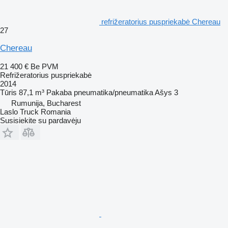
refrižeratorius puspriekabė Chereau
27
Chereau
21 400 €
Be PVM
Refrižeratorius puspriekabė
2014
Tūris
87,1 m³
Pakaba
pneumatika/pneumatika
Ašys
3
Rumunija, Bucharest
Laslo Truck Romania
Susisiekite su pardavėju