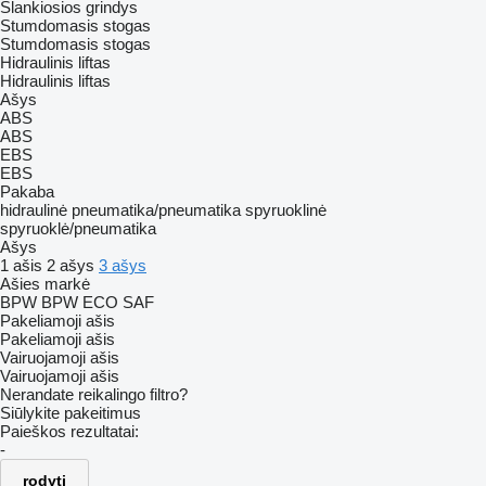
Slankiosios grindys
Stumdomasis stogas
Stumdomasis stogas
Hidraulinis liftas
Hidraulinis liftas
Ašys
ABS
ABS
EBS
EBS
Pakaba
hidraulinė
pneumatika/pneumatika
spyruoklinė
spyruoklė/pneumatika
Ašys
1 ašis
2 ašys
3 ašys
Ašies markė
BPW
BPW ECO
SAF
Pakeliamoji ašis
Pakeliamoji ašis
Vairuojamoji ašis
Vairuojamoji ašis
Nerandate reikalingo filtro?
Siūlykite pakeitimus
Paieškos rezultatai:
-
rodyti