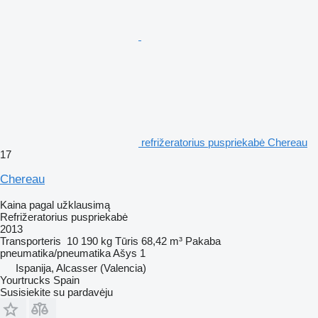
refrižeratorius puspriekabė Chereau
17
Chereau
Kaina pagal užklausimą
Refrižeratorius puspriekabė
2013
Transporteris
10 190 kg
Tūris
68,42 m³
Pakaba
pneumatika/pneumatika
Ašys
1
Ispanija, Alcasser (Valencia)
Yourtrucks Spain
Susisiekite su pardavėju