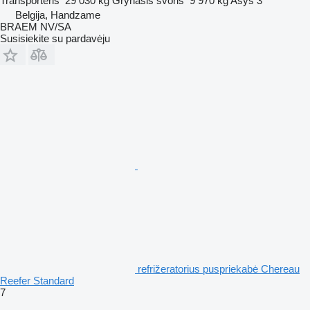
Transporteris
29 030 kg
Grynasis svoris
9 970 kg
Ašys
3
Belgija, Handzame
BRAEM NV/SA
Susisiekite su pardavėju
refrižeratorius puspriekabė Chereau
Reefer Standard
7