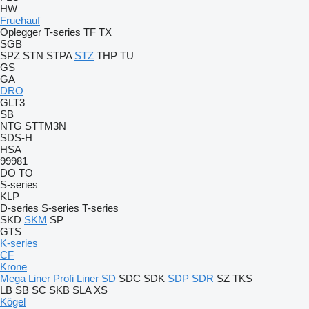
HW
Fruehauf
Oplegger
T-series
TF
TX
SGB
SPZ
STN
STPA
STZ
THP
TU
GS
GA
DRO
GLT3
SB
NTG
STTM3N
SDS-H
HSA
99981
DO
TO
S-series
KLP
D-series
S-series
T-series
SKD
SKM
SP
GTS
K-series
CF
Krone
Mega Liner
Profi Liner
SD
SDC
SDK
SDP
SDR
SZ
TKS
LB
SB
SC
SKB
SLA
XS
Kögel