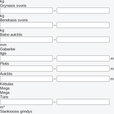
kg
Grynasis svoris
–
kg
Bendrasis svoris
–
kg
Balno aukštis
–
mm
Gabaritai
Ilgis
–
m
Plotis
–
m
Aukštis
–
m
Kėbulas
Mega
Mega
Tūris
–
m³
Slankiosios grindys