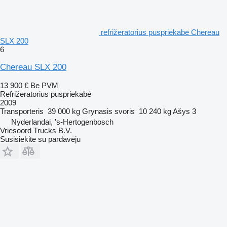
refrižeratorius puspriekabė Chereau
SLX 200
6
Chereau SLX 200
13 900 €
Be PVM
Refrižeratorius puspriekabė
2009
Transporteris
39 000 kg
Grynasis svoris
10 240 kg
Ašys
3
Nyderlandai, 's-Hertogenbosch
Vriesoord Trucks B.V.
Susisiekite su pardavėju