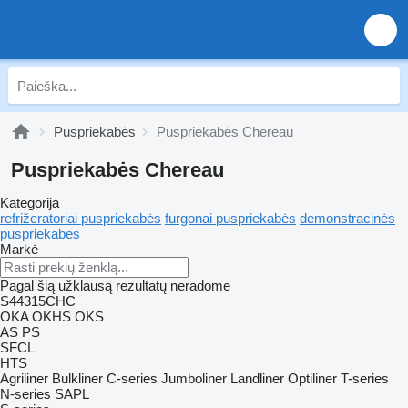
Puspriekabės
Puspriekabės Chereau
Puspriekabės Chereau
Kategorija
refrižeratoriai puspriekabės
furgonai puspriekabės
demonstracinės
puspriekabės
Markė
Pagal šią užklausą rezultatų neradome
S44315CHC
OKA
OKHS
OKS
AS
PS
SFCL
HTS
Agriliner
Bulkliner
C-series
Jumboliner
Landliner
Optiliner
T-series
N-series
SAPL