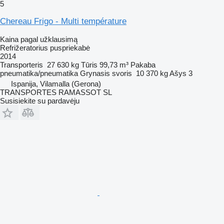
5
Chereau Frigo - Multi température
Kaina pagal užklausimą
Refrižeratorius puspriekabė
2014
Transporteris
27 630 kg
Tūris
99,73 m³
Pakaba
pneumatika/pneumatika
Grynasis svoris
10 370 kg
Ašys
3
Ispanija, Vilamalla (Gerona)
TRANSPORTES RAMASSOT SL
Susisiekite su pardavėju