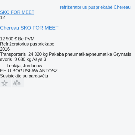
refrižeratorius puspriekabė Chereau
SKO FOR MEET
12
Chereau SKO FOR MEET
12 900 €
Be PVM
Refrižeratorius puspriekabė
2016
Transporteris
24 320 kg
Pakaba
pneumatika/pneumatika
Grynasis
svoris
9 680 kg
Ašys
3
Lenkija, Jordanow
F.H.U BOGUSŁAW ANTOSZ
Susisiekite su pardavėju