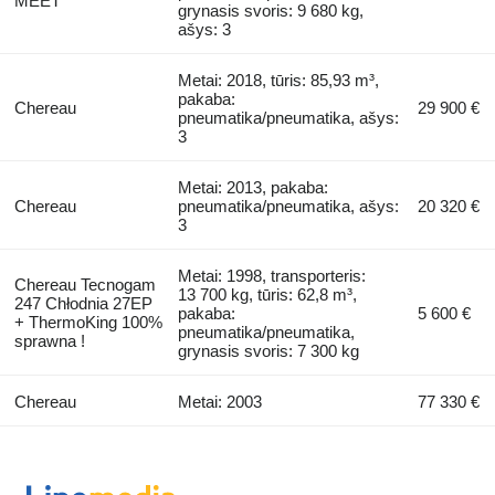
MEET
grynasis svoris: 9 680 kg,
ašys: 3
Metai: 2018, tūris: 85,93 m³,
pakaba:
Chereau
29 900 €
pneumatika/pneumatika, ašys:
3
Metai: 2013, pakaba:
Chereau
pneumatika/pneumatika, ašys:
20 320 €
3
Metai: 1998, transporteris:
Chereau Tecnogam
13 700 kg, tūris: 62,8 m³,
247 Chłodnia 27EP
pakaba:
5 600 €
+ ThermoKing 100%
pneumatika/pneumatika,
sprawna !
grynasis svoris: 7 300 kg
Chereau
Metai: 2003
77 330 €