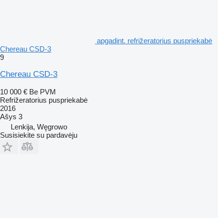
apgadint. refrižeratorius puspriekabė
Chereau CSD-3
9
Chereau CSD-3
10 000 €
Be PVM
Refrižeratorius puspriekabė
2016
Ašys
3
Lenkija, Węgrowo
Susisiekite su pardavėju