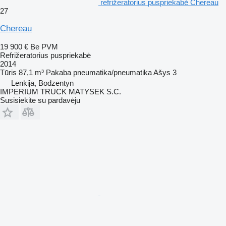
refrižeratorius puspriekabė Chereau
27
Chereau
19 900 €
Be PVM
Refrižeratorius puspriekabė
2014
Tūris
87,1 m³
Pakaba
pneumatika/pneumatika
Ašys
3
Lenkija, Bodzentyn
IMPERIUM TRUCK MATYSEK S.C.
Susisiekite su pardavėju