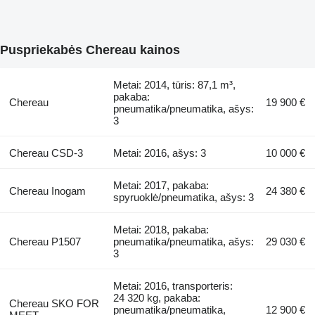
Puspriekabės Chereau kainos
Metai: 2014, tūris: 87,1 m³,
pakaba:
Chereau
19 900 €
pneumatika/pneumatika, ašys:
3
Chereau CSD-3
Metai: 2016, ašys: 3
10 000 €
Metai: 2017, pakaba:
Chereau Inogam
24 380 €
spyruoklė/pneumatika, ašys: 3
Metai: 2018, pakaba:
Chereau P1507
pneumatika/pneumatika, ašys:
29 030 €
3
Metai: 2016, transporteris:
24 320 kg, pakaba:
Chereau SKO FOR
pneumatika/pneumatika,
12 900 €