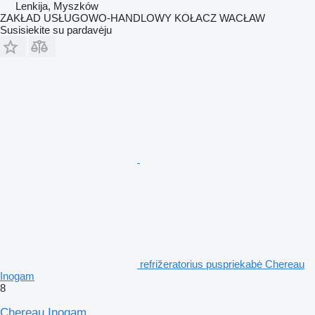
Lenkija, Myszków
ZAKŁAD USŁUGOWO-HANDLOWY KOŁACZ WACŁAW
Susisiekite su pardavėju
refrižeratorius puspriekabė Chereau
Inogam
8
Chereau Inogam