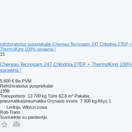
refrižeratorius puspriekabė Chereau Tecnogam 247 Chłodnia 27EP +
ThermoKing 100% sprawna !
15
Chereau Tecnogam 247 Chłodnia 27EP + ThermoKing 100%
sprawna !
5 600 €
Be PVM
Refrižeratorius puspriekabė
1998
Transporteris
13 700 kg
Tūris
62,8 m³
Pakaba
pneumatika/pneumatika
Grynasis svoris
7 300 kg
Ašys
1
Lenkija, Włoszczowa
Rob-Trans
Susisiekite su pardavėju