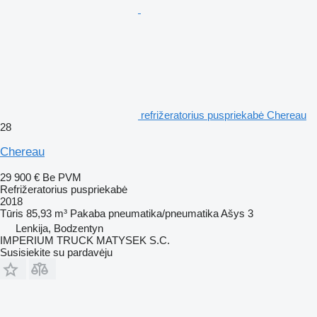
refrižeratorius puspriekabė Chereau
28
Chereau
29 900 €
Be PVM
Refrižeratorius puspriekabė
2018
Tūris
85,93 m³
Pakaba
pneumatika/pneumatika
Ašys
3
Lenkija, Bodzentyn
IMPERIUM TRUCK MATYSEK S.C.
Susisiekite su pardavėju