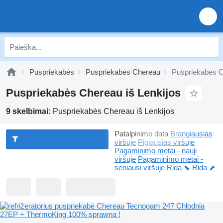
Puspriekabės
Puspriekabės Chereau
Puspriekabės C
Puspriekabės Chereau iš Lenkijos
9 skelbimai:
Puspriekabės Chereau iš Lenkijos
Patalpinimo data
Brangiausias
viršuje
Pigiausias viršuje
Pagaminimo metai - nauji
viršuje
Pagaminimo metai -
seniausi viršuje
Rida ⬊
Rida ⬈