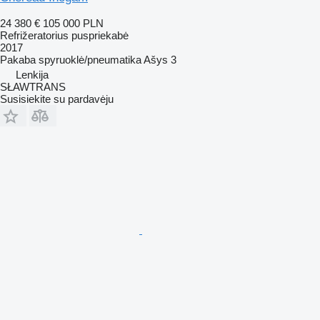
24 380 €
105 000 PLN
Refrižeratorius puspriekabė
2017
Pakaba
spyruoklė/pneumatika
Ašys
3
Lenkija
SŁAWTRANS
Susisiekite su pardavėju