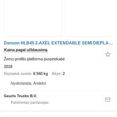
Danson HLB45 2-AXEL EXTENDABLE SEMI DIEPLADER/TIEFLADER/LOWLOADER
Kaina pagal užklausimą
Žemo profilio platforma puspriekabė
2018
Grynasis svoris
8 940 kg
Ašys
2
Nyderlandai, Andelst
Geurts Trucks B.V.