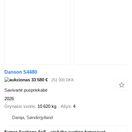
Danson S4480
33 580 €
251 000 DKK
Savivartė puspriekabė
2026
Grynasis svoris
10 620 kg
Ašys
4
Danija, Sønderjylland
Fymas Auctions ApS – visit the auction fymasauctions.dk