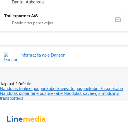
Danija, Aabenraa
Trailerpartner A/S
Informacija apie Danson
Taip pat žiūrėkite
Naudotas tentine puspriekabe
Savivarte puspriekabe
Puspriekabe
Naudotas izotermine puspriekabe
Naudotas savaeigis modulinis
transporteris