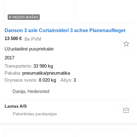
VAIZDO ĮRAŠAS
Danson 3 axle Curtainsider/ 3 achse Planenauflieger
13 500 €
Be PVM
Užuolaidinė puspriekabė
2017
Transporteris
33 980 kg
Pakaba
pneumatika/pneumatika
Grynasis svoris
8 020 kg
Ašys
3
Danija, Hedensted
Lastas A/S