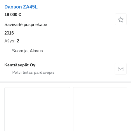
Danson ZA45L
18 000 €
Savivartė puspriekabė
2016
Ašys
2
Suomija, Alavus
Kenttäsepät Oy