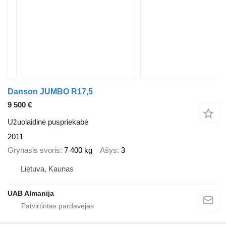
Danson JUMBO R17,5
9 500 €
Užuolaidinė puspriekabė
2011
Grynasis svoris
7 400 kg
Ašys
3
Lietuva, Kaunas
UAB Almanija