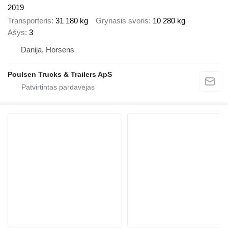
2019
Transporteris
31 180 kg
Grynasis svoris
10 280 kg
Ašys
3
Danija, Horsens
Poulsen Trucks & Trailers ApS