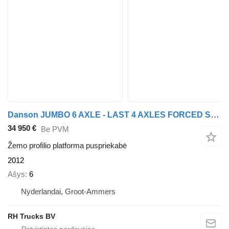
Danson JUMBO 6 AXLE - LAST 4 AXLES FORCED STEERING
34 950 €
Be PVM
Žemo profilio platforma puspriekabė
2012
Ašys
6
Nyderlandai, Groot-Ammers
RH Trucks BV