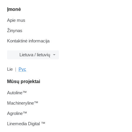
Įmonė
Apie mus
Žinynas
Kontaktinė informacija
Lietuva / lietuvių
Lie
Рус
Mūsų projektai
Autoline™
Machineryline™
Agroline™
Linemedia Digital ™