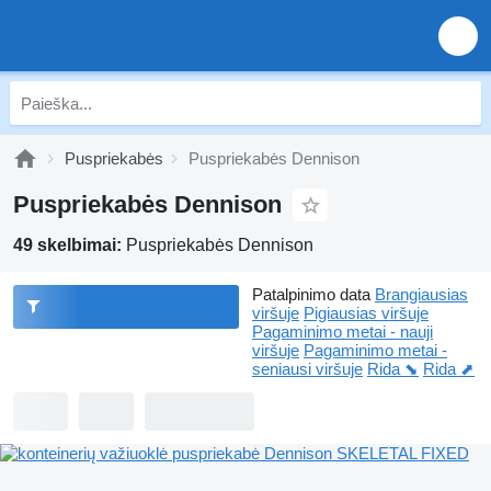
Puspriekabės
Puspriekabės Dennison
Puspriekabės Dennison
49 skelbimai:
Puspriekabės Dennison
Patalpinimo data
Brangiausias
viršuje
Pigiausias viršuje
Pagaminimo metai - nauji
viršuje
Pagaminimo metai -
seniausi viršuje
Rida ⬊
Rida ⬈