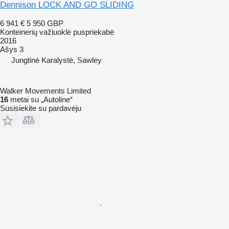
Dennison LOCK AND GO SLIDING
6 941 €
5 950 GBP
Konteinerių važiuoklė puspriekabė
2016
Ašys
3
Jungtinė Karalystė, Sawley
Walker Movements Limited
16
metai su „Autoline“
Susisiekite su pardavėju