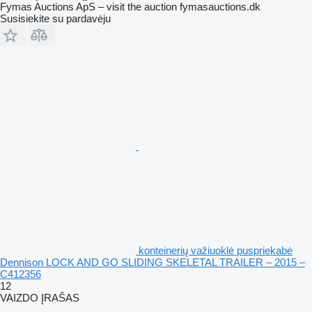
Fymas Auctions ApS – visit the auction fymasauctions.dk
Susisiekite su pardavėju
konteinerių važiuoklė puspriekabė
Dennison LOCK AND GO SLIDING SKELETAL TRAILER – 2015 –
C412356
12
VAIZDO ĮRAŠAS