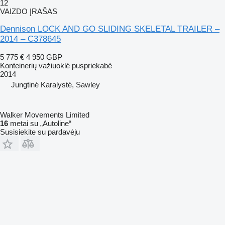
12
VAIZDO ĮRAŠAS
Dennison LOCK AND GO SLIDING SKELETAL TRAILER –
2014 – C378645
5 775 €
4 950 GBP
Konteinerių važiuoklė puspriekabė
2014
Jungtinė Karalystė, Sawley
Walker Movements Limited
16
metai su „Autoline“
Susisiekite su pardavėju