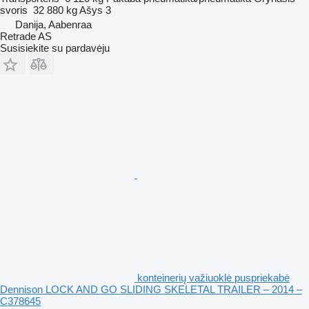
svoris
32 880 kg
Ašys
3
Danija, Aabenraa
Retrade AS
Susisiekite su pardavėju
konteinerių važiuoklė puspriekabė
Dennison LOCK AND GO SLIDING SKELETAL TRAILER – 2014 –
C378645