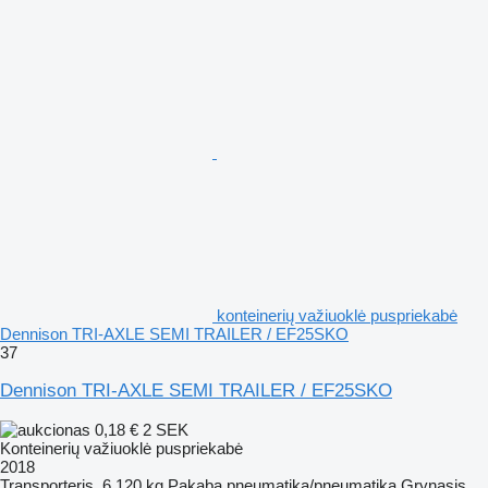
konteinerių važiuoklė puspriekabė
Dennison TRI-AXLE SEMI TRAILER / EF25SKO
37
Dennison TRI-AXLE SEMI TRAILER / EF25SKO
0,18 €
2 SEK
Konteinerių važiuoklė puspriekabė
2018
Transporteris
6 120 kg
Pakaba
pneumatika/pneumatika
Grynasis