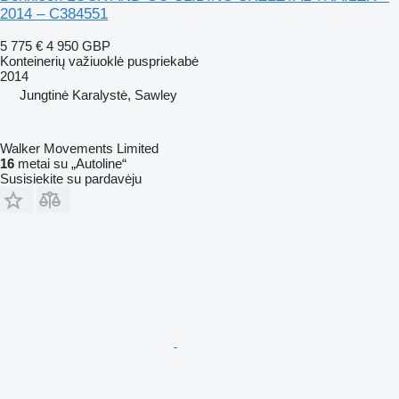
2014 – C384551
5 775 €
4 950 GBP
Konteinerių važiuoklė puspriekabė
2014
Jungtinė Karalystė, Sawley
Walker Movements Limited
16
metai su „Autoline“
Susisiekite su pardavėju