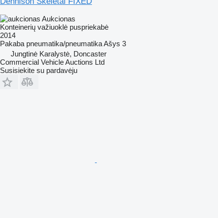
Dennison Skeletal FIXED
Aukcionas
Konteinerių važiuoklė puspriekabė
2014
Pakaba
pneumatika/pneumatika
Ašys
3
Jungtinė Karalystė, Doncaster
Commercial Vehicle Auctions Ltd
Susisiekite su pardavėju