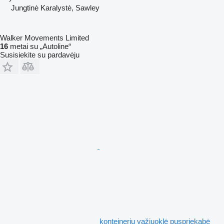
Jungtinė Karalystė, Sawley
Walker Movements Limited
16
metai su „Autoline“
Susisiekite su pardavėju
konteinerių važiuoklė puspriekabė