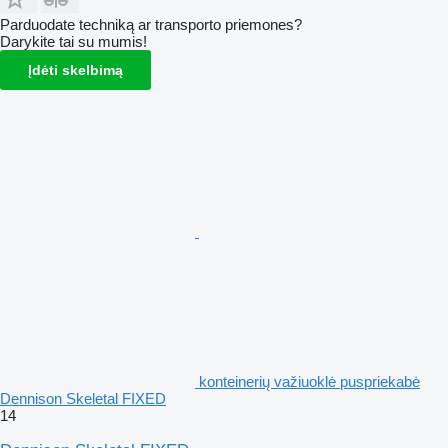
Parduodate techniką ar transporto priemones?
Darykite tai su mumis!
Įdėti skelbimą
konteinerių važiuoklė puspriekabė
Dennison Skeletal FIXED
14