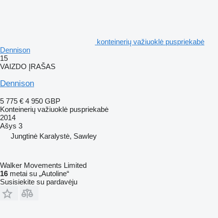
konteinerių važiuoklė puspriekabė
Dennison
15
VAIZDO ĮRAŠAS
Dennison
5 775 €
4 950 GBP
Konteinerių važiuoklė puspriekabė
2014
Ašys
3
Jungtinė Karalystė, Sawley
Walker Movements Limited
16
metai su „Autoline“
Susisiekite su pardavėju