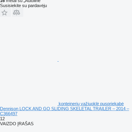
16
metai su „Autoline“
Susisiekite su pardavėju
konteinerių važiuoklė puspriekabė
Dennison LOCK AND GO SLIDING SKELETAL TRAILER – 2014 –
C366497
12
VAIZDO ĮRAŠAS