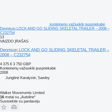
konteinerių važiuoklė puspriekabė
Dennison LOCK AND GO SLIDING SKELETAL TRAILER – 2008 –
C232754
13
VAIZDO ĮRAŠAS
Dennison LOCK AND GO SLIDING SKELETAL TRAILER –
2008 – C232754
4 375 €
3 750 GBP
Konteinerių važiuoklė puspriekabė
2008
Jungtinė Karalystė, Sawley
Walker Movements Limited
16
metai su „Autoline“
Susisiekite su pardavėju