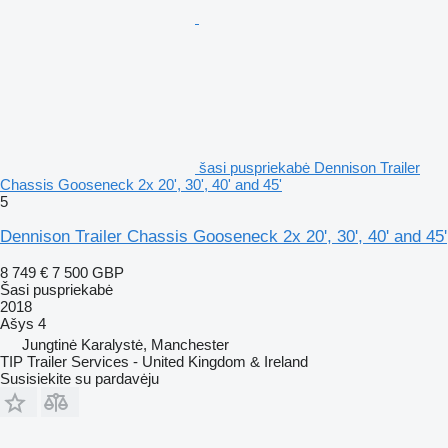
šasi puspriekabė Dennison Trailer
Chassis Gooseneck 2x 20', 30', 40' and 45'
5
Dennison Trailer Chassis Gooseneck 2x 20', 30', 40' and 45'
8 749 €
7 500 GBP
Šasi puspriekabė
2018
Ašys
4
Jungtinė Karalystė, Manchester
TIP Trailer Services - United Kingdom & Ireland
Susisiekite su pardavėju