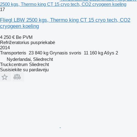
2500 kgs, Thermo king CT 15 cryo tech, CO2 cryogeen koeling
17
Fliegl LBW 2500 kgs, Thermo king CT 15 cryo tech, CO2
cryogeen koeling
4 250 €
Be PVM
Refrižeratorius puspriekabė
2014
Transporteris
23 840 kg
Grynasis svoris
11 160 kg
Ašys
2
Nyderlandai, Sliedrecht
Truckcentrum Sliedrecht
Susisiekite su pardavėju