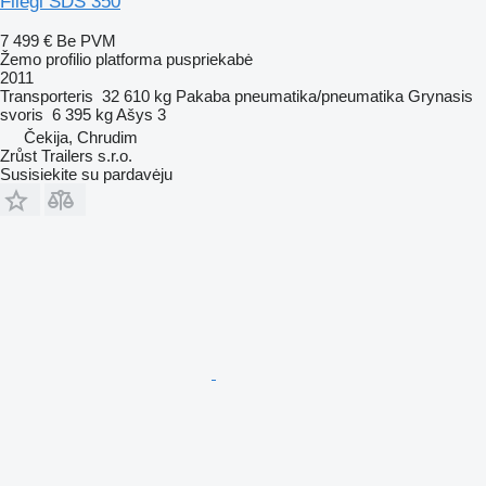
Fliegl SDS 350
7 499 €
Be PVM
Žemo profilio platforma puspriekabė
2011
Transporteris
32 610 kg
Pakaba
pneumatika/pneumatika
Grynasis
svoris
6 395 kg
Ašys
3
Čekija, Chrudim
Zrůst Trailers s.r.o.
Susisiekite su pardavėju