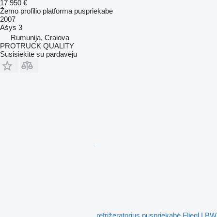
17 950 €
Žemo profilio platforma puspriekabė
2007
Ašys
3
Rumunija, Craiova
PROTRUCK QUALITY
Susisiekite su pardavėju
refrižeratorius puspriekabė Fliegl LBW