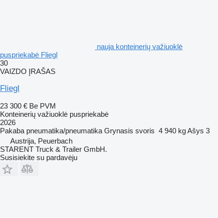
nauja konteinerių važiuoklė
puspriekabė Fliegl
30
VAIZDO ĮRAŠAS
Fliegl
23 300 €
Be PVM
Konteinerių važiuoklė puspriekabė
2026
Pakaba
pneumatika/pneumatika
Grynasis svoris
4 940 kg
Ašys
3
Austrija, Peuerbach
STARENT Truck & Trailer GmbH.
Susisiekite su pardavėju