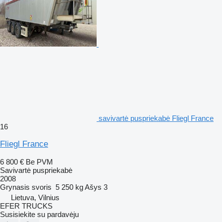
savivartė puspriekabė Fliegl France
16
Fliegl France
6 800 €
Be PVM
Savivartė puspriekabė
2008
Grynasis svoris
5 250 kg
Ašys
3
Lietuva, Vilnius
EFER TRUCKS
Susisiekite su pardavėju