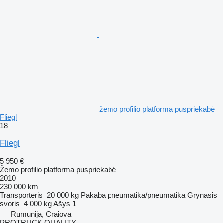
žemo profilio platforma puspriekabė
Fliegl
18
Fliegl
5 950 €
Žemo profilio platforma puspriekabė
2010
230 000 km
Transporteris
20 000 kg
Pakaba
pneumatika/pneumatika
Grynasis
svoris
4 000 kg
Ašys
1
Rumunija, Craiova
PROTRUCK QUALITY