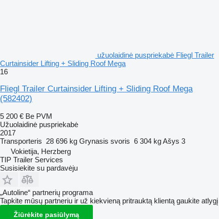
užuolaidinė puspriekabė Fliegl Trailer
Curtainsider Lifting + Sliding Roof Mega
16
Fliegl Trailer Curtainsider Lifting + Sliding Roof Mega
(582402)
5 200 €
Be PVM
Užuolaidinė puspriekabė
2017
Transporteris
28 696 kg
Grynasis svoris
6 304 kg
Ašys
3
Vokietija, Herzberg
TIP Trailer Services
Susisiekite su pardavėju
„Autoline“ partnerių programa
Tapkite mūsų partneriu ir už kiekvieną pritrauktą klientą gaukite atlygį
Žiūrėkite pasiūlymą