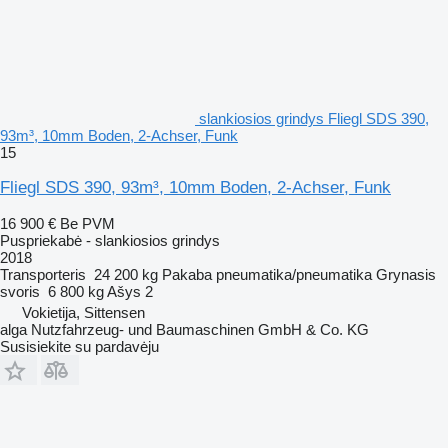
slankiosios grindys Fliegl SDS 390,
93m³, 10mm Boden, 2-Achser, Funk
15
Fliegl SDS 390, 93m³, 10mm Boden, 2-Achser, Funk
16 900 €
Be PVM
Puspriekabė - slankiosios grindys
2018
Transporteris
24 200 kg
Pakaba
pneumatika/pneumatika
Grynasis
svoris
6 800 kg
Ašys
2
Vokietija, Sittensen
alga Nutzfahrzeug- und Baumaschinen GmbH & Co. KG
Susisiekite su pardavėju