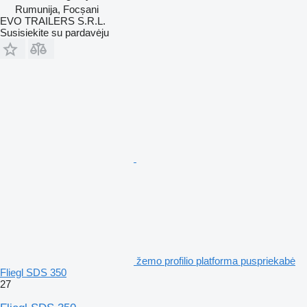
Rumunija, Focșani
EVO TRAILERS S.R.L.
Susisiekite su pardavėju
žemo profilio platforma puspriekabė
Fliegl SDS 350
27