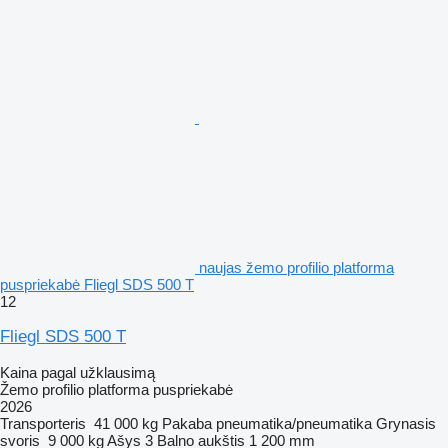
naujas žemo profilio platforma
puspriekabė Fliegl SDS 500 T
12
Fliegl SDS 500 T
Kaina pagal užklausimą
Žemo profilio platforma puspriekabė
2026
Transporteris
41 000 kg
Pakaba
pneumatika/pneumatika
Grynasis
svoris
9 000 kg
Ašys
3
Balno aukštis
1 200 mm