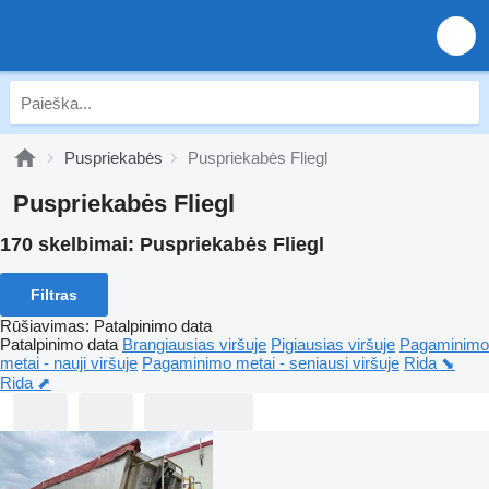
Puspriekabės
Puspriekabės Fliegl
Puspriekabės Fliegl
170 skelbimai:
Puspriekabės Fliegl
Filtras
Rūšiavimas
:
Patalpinimo data
Patalpinimo data
Brangiausias viršuje
Pigiausias viršuje
Pagaminimo
metai - nauji viršuje
Pagaminimo metai - seniausi viršuje
Rida ⬊
Rida ⬈