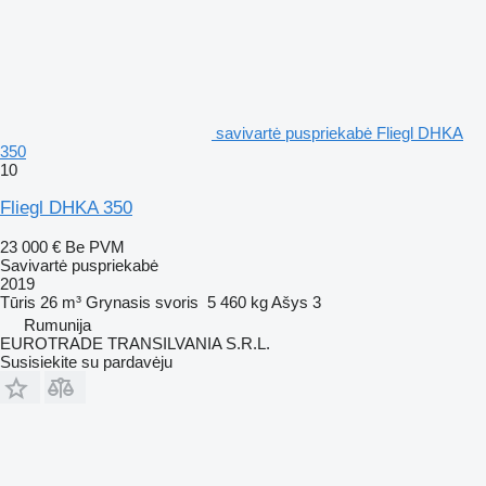
savivartė puspriekabė Fliegl DHKA
350
10
Fliegl DHKA 350
23 000 €
Be PVM
Savivartė puspriekabė
2019
Tūris
26 m³
Grynasis svoris
5 460 kg
Ašys
3
Rumunija
EUROTRADE TRANSILVANIA S.R.L.
Susisiekite su pardavėju