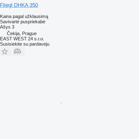
Fliegl DHKA 350
Kaina pagal užklausimą
Savivartė puspriekabė
Ašys
3
Čekija, Prague
EAST WEST 24 s.r.o.
Susisiekite su pardavėju