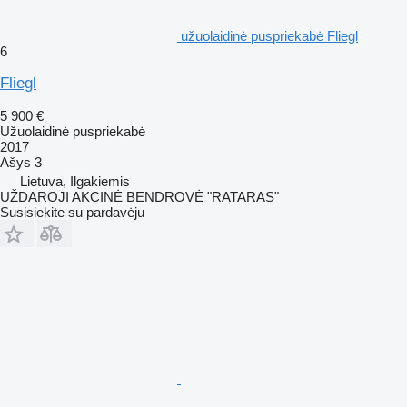
užuolaidinė puspriekabė Fliegl
6
Fliegl
5 900 €
Užuolaidinė puspriekabė
2017
Ašys
3
Lietuva, Ilgakiemis
UŽDAROJI AKCINĖ BENDROVĖ "RATARAS"
Susisiekite su pardavėju