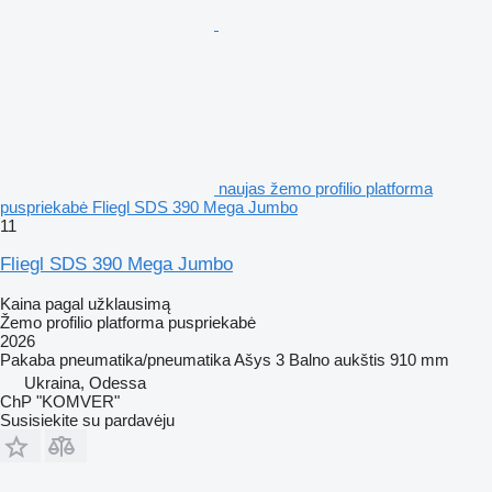
naujas žemo profilio platforma
puspriekabė Fliegl SDS 390 Mega Jumbo
11
Fliegl SDS 390 Mega Jumbo
Kaina pagal užklausimą
Žemo profilio platforma puspriekabė
2026
Pakaba
pneumatika/pneumatika
Ašys
3
Balno aukštis
910 mm
Ukraina, Odessa
ChP "KOMVER"
Susisiekite su pardavėju