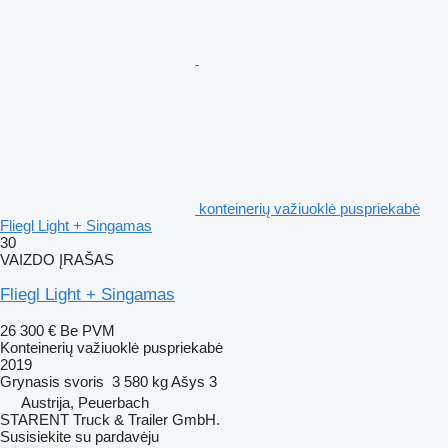
konteinerių važiuoklė puspriekabė
Fliegl Light + Singamas
30
VAIZDO ĮRAŠAS
Fliegl Light + Singamas
26 300 €
Be PVM
Konteinerių važiuoklė puspriekabė
2019
Grynasis svoris
3 580 kg
Ašys
3
Austrija, Peuerbach
STARENT Truck & Trailer GmbH.
Susisiekite su pardavėju