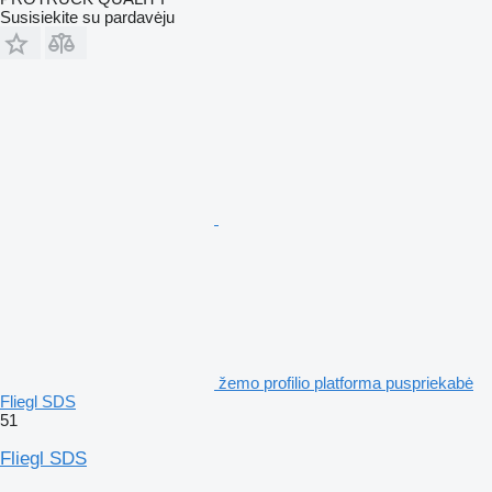
Susisiekite su pardavėju
žemo profilio platforma puspriekabė
Fliegl SDS
51
Fliegl SDS