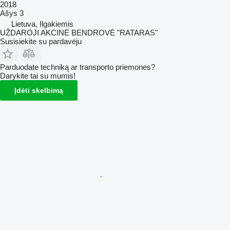
2018
Ašys
3
Lietuva, Ilgakiemis
UŽDAROJI AKCINĖ BENDROVĖ "RATARAS"
Susisiekite su pardavėju
Parduodate techniką ar transporto priemones?
Darykite tai su mumis!
Įdėti skelbimą