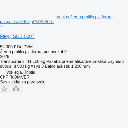
naujas žemo profilio platforma
puspriekabė Fliegl SDS 500T
7
Fliegl SDS 500T
54 000 €
Be PVM
Žemo profilio platforma puspriekabė
2026
Transporteris
41 100 kg
Pakaba
pneumatika/pneumatika
Grynasis
svoris
8 900 kg
Ašys
3
Balno aukštis
1 200 mm
Vokietija, Triptis
ChP "KOMVER"
Susisiekite su pardavėju