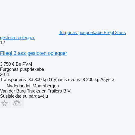
furgonas puspriekabė Fliegl 3 ass
gesloten oplegger
12
Fliegl 3 ass gesloten oplegger
3 750 €
Be PVM
Furgonas puspriekabė
2011
Transporteris
33 800 kg
Grynasis svoris
8 200 kg
Ašys
3
Nyderlandai, Maarsbergen
Van der Burg Trucks en Trailers B.V.
Susisiekite su pardavėju