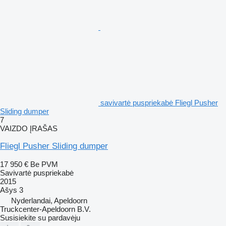
savivartė puspriekabė Fliegl Pusher
Sliding dumper
7
VAIZDO ĮRAŠAS
Fliegl Pusher Sliding dumper
17 950 €
Be PVM
Savivartė puspriekabė
2015
Ašys
3
Nyderlandai, Apeldoorn
Truckcenter-Apeldoorn B.V.
Susisiekite su pardavėju