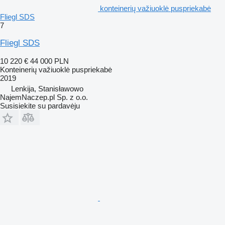
konteinerių važiuoklė puspriekabė
Fliegl SDS
7
Fliegl SDS
10 220 €
44 000 PLN
Konteinerių važiuoklė puspriekabė
2019
Lenkija, Stanisławowo
NajemNaczep.pl Sp. z o.o.
Susisiekite su pardavėju