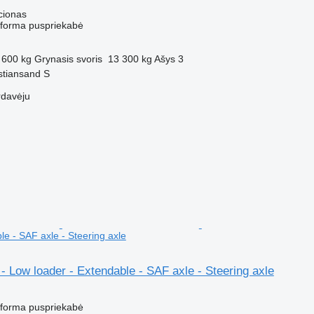
cionas
atforma puspriekabė
 600 kg
Grynasis svoris
13 300 kg
Ašys
3
istiansand S
rdavėju
le - SAF axle - Steering axle
Low loader - Extendable - SAF axle - Steering axle
M
atforma puspriekabė