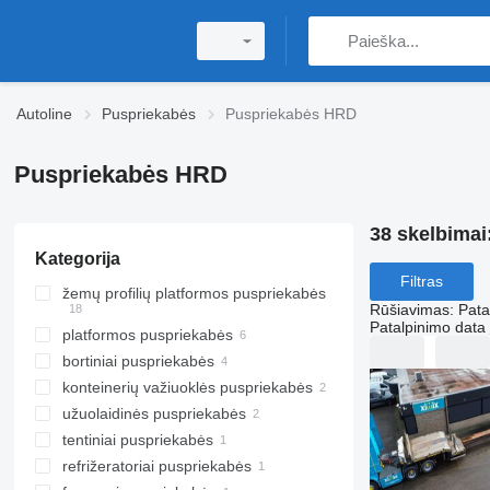
Autoline
Puspriekabės
Puspriekabės HRD
Puspriekabės HRD
38 skelbimai
Kategorija
Filtras
žemų profilių platformos puspriekabės
Rūšiavimas
:
Pata
Patalpinimo data
platformos puspriekabės
bortiniai puspriekabės
konteinerių važiuoklės puspriekabės
užuolaidinės puspriekabės
tentiniai puspriekabės
refrižeratoriai puspriekabės