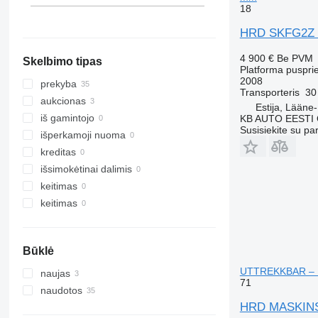
18
Latvija
HRD SKFG2Z
4 900 €
Be PVM
Skelbimo tipas
Platforma puspri
2008
prekyba
Transporteris
30
aukcionas
Estija, Lääne
iš gamintojo
KB AUTO EESTI
Susisiekite su pa
išperkamoji nuoma
kreditas
išsimokėtinai dalimis
keitimas
keitimas
Būklė
UTTREKKBAR – 
naujas
71
naudotos
HRD MASKINS