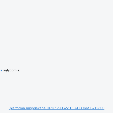
es
sąlygomis.
platforma puspriekabė HRD SKFG2Z PLATFORM L=12800