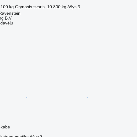
 100 kg
Grynasis svoris
10 800 kg
Ašys
3
Ravenstein
ng B.V
rdavėju
ekabė
ka/pneumatika
Ašys
3