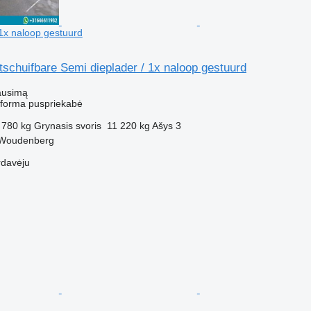
 1x naloop gestuurd
schuifbare Semi dieplader / 1x naloop gestuurd
ausimą
atforma puspriekabė
 780 kg
Grynasis svoris
11 220 kg
Ašys
3
 Woudenberg
rdavėju