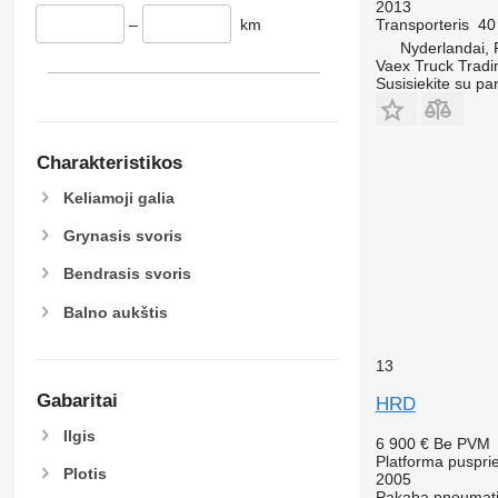
2013
–
km
Transporteris
40
Nyderlandai, 
Vaex Truck Tradi
Susisiekite su pa
Charakteristikos
Keliamoji galia
Grynasis svoris
Bendrasis svoris
Balno aukštis
13
Gabaritai
HRD
Ilgis
6 900 €
Be PVM
Platforma puspri
Plotis
2005
Pakaba
pneumati