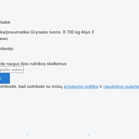
ekabė
ka/pneumatika
Grynasis svoris
8 700 kg
Ašys
3
zewo
rdavėju
te naujus šios rubrikos skelbimus
i
irtinsite, kad sutinkate su mūsų
privatumo politika
ir
naudojimo sutarti