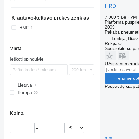
SDR
ZK
TXC
SCF
SPA
SZ
47
HRD
SZ
ZVKA
TXD
SCS
VHLO
7 900 €
Be PVM
TKS
SGF
Krautuvo-keltuvo prekės ženklas
Platforma puspri
SKI
2009
HMF
Pakaba
pneumati
SKO
Lenkija, Bies
SPR
Rokpasz
SW
Susisiekite su pa
Vieta
Ieškoti spindulyje
Užsiprenumeruoki
Prenumeruot
Lietuva
Paspaudę čia patv
Europa
Nyderlandai
Estija
Kaina
Norvegija
Danija
–
Švedija
Lenkija
mm