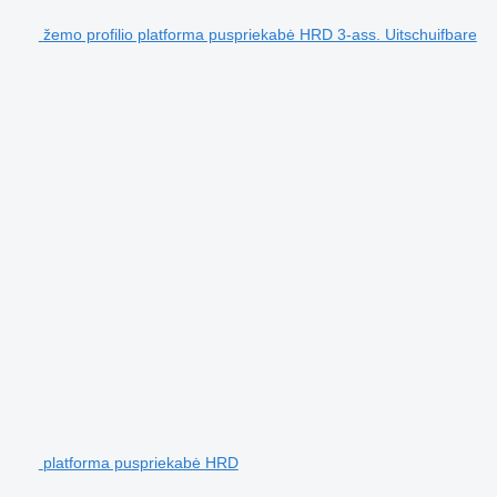
žemo profilio platforma puspriekabė HRD 3-ass. Uitschuifbare
platforma puspriekabė HRD