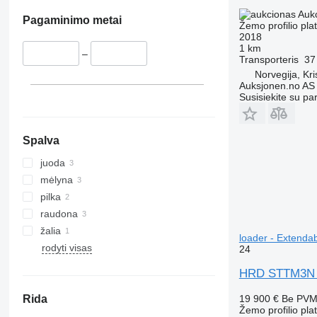
Auk
Pagaminimo metai
Žemo profilio pl
2018
1 km
–
Transporteris
37
Norvegija, Kr
Auksjonen.no AS
Susisiekite su pa
Spalva
juoda
mėlyna
pilka
raudona
žalia
loader - Extendab
rodyti visas
24
HRD STTM3N - 
Rida
19 900 €
Be PV
Žemo profilio pl