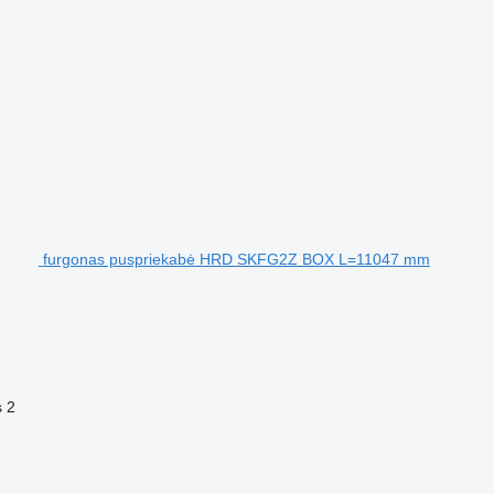
furgonas puspriekabė HRD SKFG2Z BOX L=11047 mm
s
2