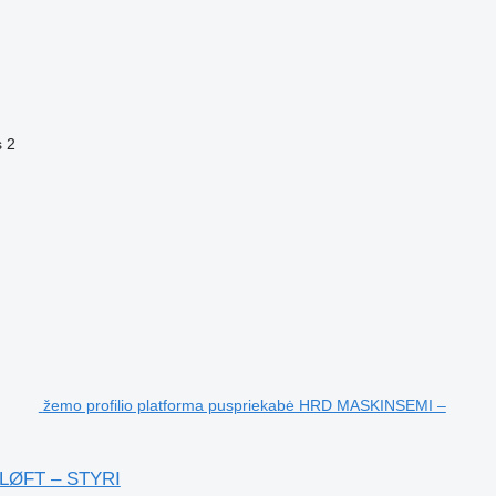
s
2
žemo profilio platforma puspriekabė HRD MASKINSEMI –
LØFT – STYRI