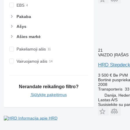
EBS
Pakaba
Ašys
Ašies markė
Pakeliamoji ašis
21
VAIZDO ĮRAŠAS
Vairuojamoji ašis
HRD Stepdeck /
3 500 €
Be PVM
Bortinė puspriek
2008
Nerandate reikalingo filtro?
Transporteris
33
Siūlykite pakeitimus
Danija, Hede
Lastas A/S
Susisiekite su pa
Informacija apie HRD