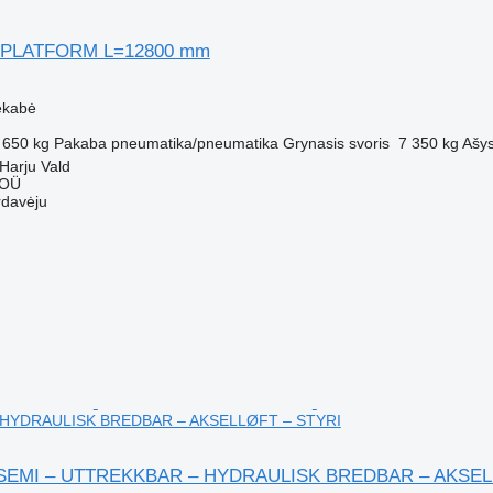
 PLATFORM L=12800 mm
ekabė
 650 kg
Pakaba
pneumatika/pneumatika
Grynasis svoris
7 350 kg
Ašy
-Harju Vald
 OÜ
rdavėju
HYDRAULISK BREDBAR – AKSELLØFT – STYRI
EMI – UTTREKKBAR – HYDRAULISK BREDBAR – AKSEL