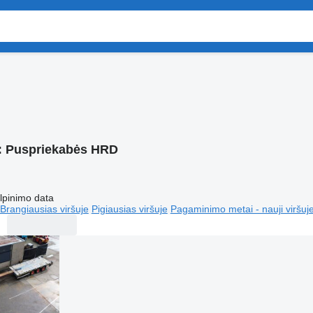
:
Puspriekabės HRD
lpinimo data
Brangiausias viršuje
Pigiausias viršuje
Pagaminimo metai - nauji viršuj