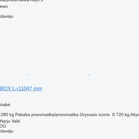
zewo
rdavėju
BOX L=11047 mm
ekabė
 280 kg
Pakaba
pneumatika/pneumatika
Grynasis svoris
8 720 kg
Ašy
-Harju Vald
 OÜ
rdavėju