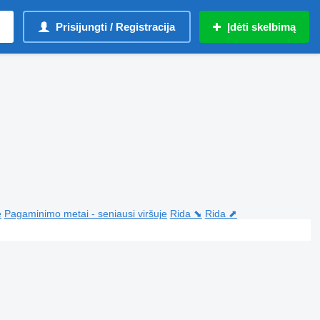
Prisijungti / Registracija
Įdėti skelbimą
e
Pagaminimo metai - seniausi viršuje
Rida ⬊
Rida ⬈