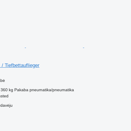
 Tiefbettauflieger
abė
 360 kg
Pakaba
pneumatika/pneumatika
nsted
rdavėju