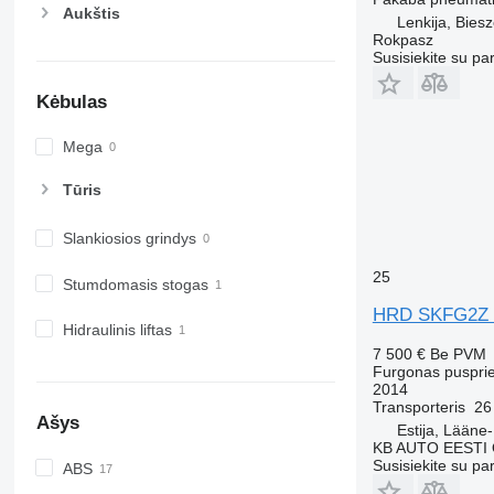
Aukštis
Lenkija, Bies
Rokpasz
Susisiekite su pa
Kėbulas
Mega
Tūris
Slankiosios grindys
25
Stumdomasis stogas
HRD SKFG2Z 
Hidraulinis liftas
7 500 €
Be PVM
Furgonas puspri
2014
Transporteris
26
Ašys
Estija, Lääne
KB AUTO EESTI
Susisiekite su pa
ABS