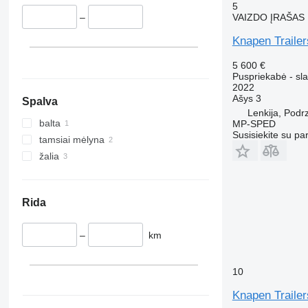
5
VAIZDO ĮRAŠAS
–
Knapen Traile
5 600 €
Puspriekabė - sla
2022
Ašys
3
Spalva
Lenkija, Podr
balta
MP-SPED
Susisiekite su pa
tamsiai mėlyna
žalia
Rida
–
km
10
Knapen Traile