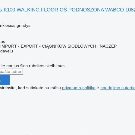
lers K100 WALKING FLOOR OŚ PODNOSZONA WABCO 108
M
nkiosios grindys
zno
IMPORT - EXPORT - CIĄGNIKÓW SIODŁOWYCH I NACZEP
rdavėju
te naujus šios rubrikos skelbimus
i
irtinsite, kad sutinkate su mūsų
privatumo politika
ir
naudojimo sutarti