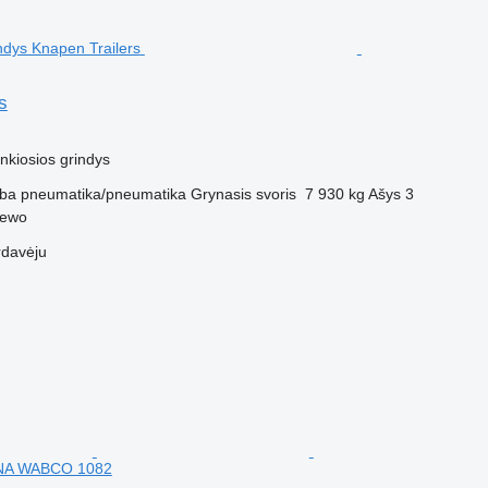
s
M
nkiosios grindys
ba
pneumatika/pneumatika
Grynasis svoris
7 930 kg
Ašys
3
zewo
rdavėju
A WABCO 1082