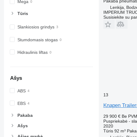
Pakaba
pneumati
Mega
Lenkija, Bodz
IMPERIUM TRUC
Tūris
Susisiekite su pa
Slankiosios grindys
Stumdomasis stogas
Hidraulinis liftas
Ašys
ABS
13
EBS
Knapen Traile
Pakaba
29 900 €
Be PV
Puspriekabė - sla
Ašys
2020
Tūris
92 m³
Paka
Ašies markė