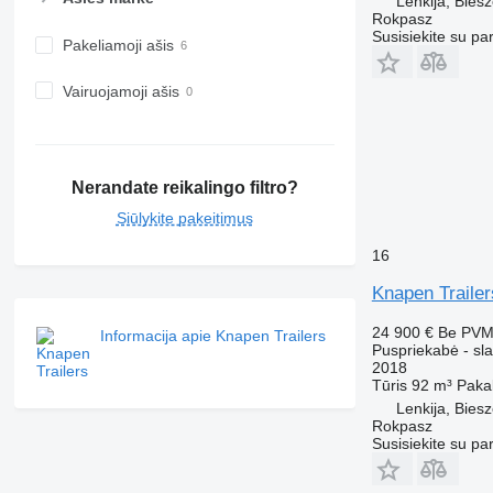
Lenkija, Bies
Rokpasz
Susisiekite su pa
Pakeliamoji ašis
Vairuojamoji ašis
Nerandate reikalingo filtro?
Siūlykite pakeitimus
16
Knapen Trailer
24 900 €
Be PV
Informacija apie Knapen Trailers
Puspriekabė - sla
2018
Tūris
92 m³
Paka
Lenkija, Bies
Rokpasz
Susisiekite su pa