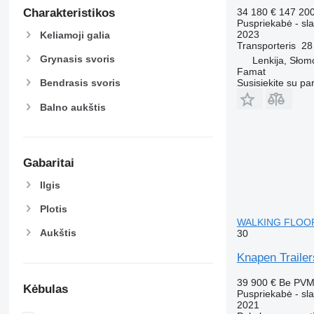
34 180 €
147 20
Charakteristikos
Puspriekabė - sla
2023
Keliamoji galia
Transporteris
28
Grynasis svoris
Lenkija, Słom
Famat
Susisiekite su pa
Bendrasis svoris
Balno aukštis
Gabaritai
Ilgis
Plotis
WALKING FLOOR 
Aukštis
30
Knapen Trai
39 900 €
Be PV
Kėbulas
Puspriekabė - sla
2021