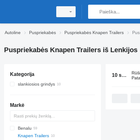
Autoline
Puspriekabės
Puspriekabės Knapen Trailers
Pus
Puspriekabės Knapen Trailers iš Lenkijos
Rūš
Kategorija
10 skelbimai:
Pata
slankiosios grindys
Markė
Benalu
Knapen Trailers
Agriliner
KIS
3 series
CHKS
CSD
CT
A-series
T-series
MAX
DHKS
T-series
STN
GS
SKD
GTS