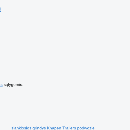
2
es
sąlygomis.
slankiosios grindys Knapen Trailers podwozie