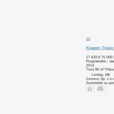
12
Knapen Traile
17 420 €
75 000
Puspriekabė - sla
2014
Tūris
86 m³
Paka
Lenkija, Ełk
Comeco Sp. z o.o
Susisiekite su pa