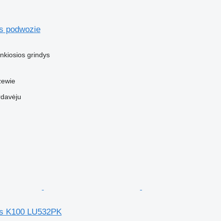
rs podwozie
nkiosios grindys
zewie
rdavėju
rs K100 LU532PK