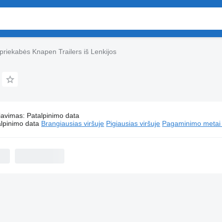
priekabės Knapen Trailers iš Lenkijos
iavimas
:
Patalpinimo data
Puspriekabės Knapen Trailers iš Lenkijos
lpinimo data
Brangiausias viršuje
Pigiausias viršuje
Pagaminimo metai -