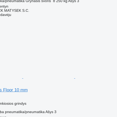
ka/pneumatika
Grynasis svoris
8 250 kg
Ašys
3
entyn
K MATYSEK S.C.
rdavėju
rs Floor 10 mm
M
nkiosios grindys
ba
pneumatika/pneumatika
Ašys
3