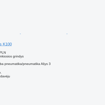
rs K100
 PLN
nkiosios grindys
ba
pneumatika/pneumatika
Ašys
3
.
rdavėju