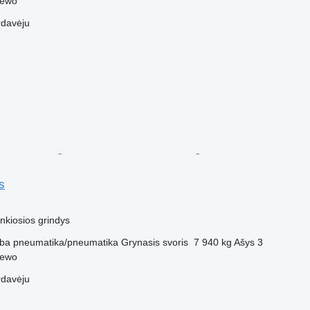
zewo
rdavėju
s
M
nkiosios grindys
ba
pneumatika/pneumatika
Grynasis svoris
7 940 kg
Ašys
3
zewo
rdavėju