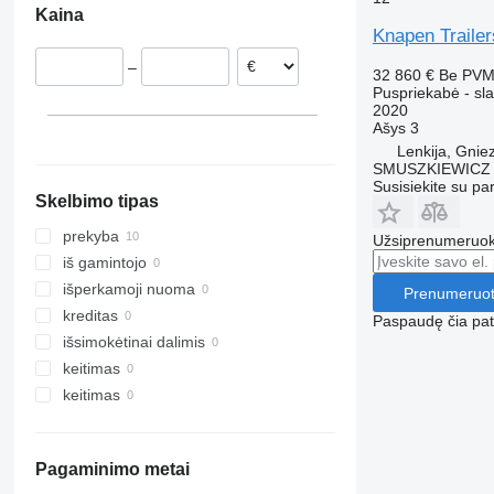
Kaina
Lenkija
Knapen Trai
Bydgoszcz
Danija
–
Bodzentyn
Austrija
32 860 €
Be PV
Puspriekabė - sla
Słomczyn
Estija
2020
Olsztyn
Vengrija
Ašys
3
Lenkija, Gnie
Tarnowo Podgórne
Slovėnija
SMUSZKIEWICZ 
rodyti visas
Gniezno
Susisiekite su pa
Skelbimo tipas
prekyba
Užsiprenumeruoki
iš gamintojo
išperkamoji nuoma
Prenumeruot
kreditas
Paspaudę čia patv
išsimokėtinai dalimis
keitimas
keitimas
Pagaminimo metai