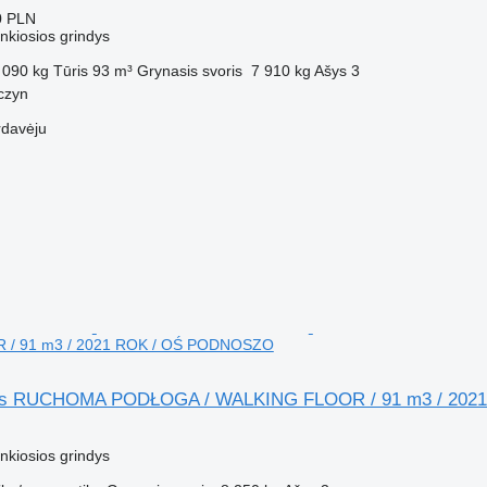
0 PLN
nkiosios grindys
 090 kg
Tūris
93 m³
Grynasis svoris
7 910 kg
Ašys
3
czyn
rdavėju
/ 91 m3 / 2021 ROK / OŚ PODNOSZO
lers RUCHOMA PODŁOGA / WALKING FLOOR / 91 m3 / 20
M
nkiosios grindys