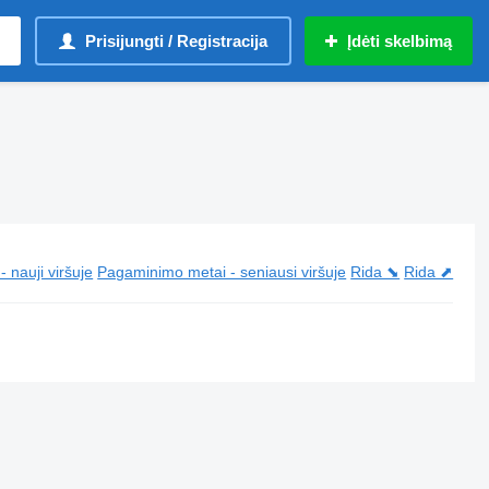
Prisijungti / Registracija
Įdėti skelbimą
 nauji viršuje
Pagaminimo metai - seniausi viršuje
Rida ⬊
Rida ⬈