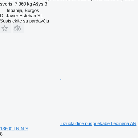
svoris
7 360 kg
Ašys
3
Ispanija, Burgos
D. Javier Esteban SL
Susisiekite su pardavėju
užuolaidinė puspriekabė Leciñena AR
13600 LN N S
8