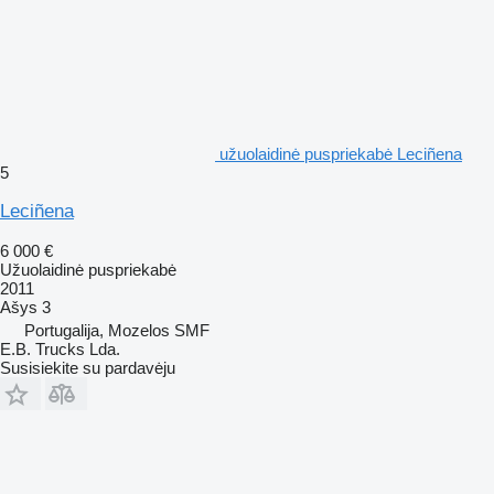
užuolaidinė puspriekabė Leciñena
5
Leciñena
6 000 €
Užuolaidinė puspriekabė
2011
Ašys
3
Portugalija, Mozelos SMF
E.B. Trucks Lda.
Susisiekite su pardavėju