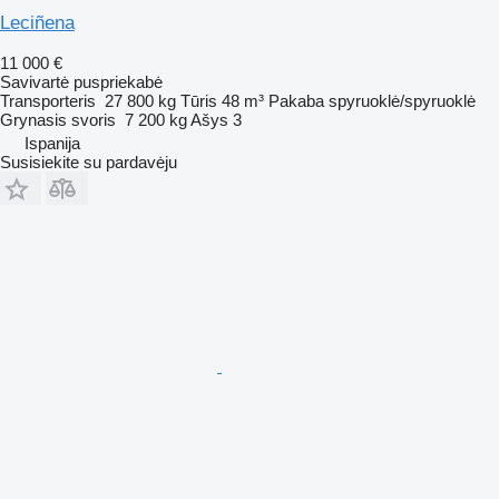
Leciñena
11 000 €
Savivartė puspriekabė
Transporteris
27 800 kg
Tūris
48 m³
Pakaba
spyruoklė/spyruoklė
Grynasis svoris
7 200 kg
Ašys
3
Ispanija
Susisiekite su pardavėju