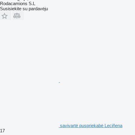
Rodacamions S.L
Susisiekite su pardavėju
savivartė puspriekabė Leciñena
17