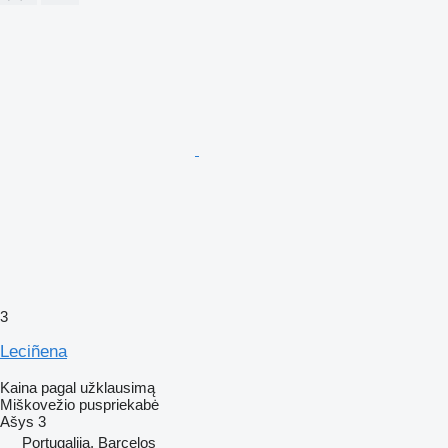
3
Leciñena
Kaina pagal užklausimą
Miškovežio puspriekabė
Ašys
3
Portugalija, Barcelos