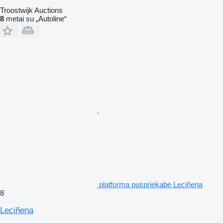
Troostwijk Auctions
8
metai su „Autoline“
platforma puspriekabė Leciñena
8
Leciñena