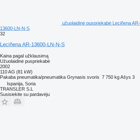
užuolaidinė puspriekabė Leciñena AR-
13600-LN-N-S
32
Leciñena AR-13600-LN-N-S
Kaina pagal užklausimą
Užuolaidinė puspriekabė
2002
110 AG (81 kW)
Pakaba
pneumatika/pneumatika
Grynasis svoris
7 750 kg
Ašys
3
Ispanija, Soria
TRANSLER S.L
Susisiekite su pardavėju