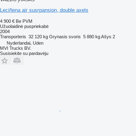
Leciñena air susrpansion, double axels
4 900 €
Be PVM
Užuolaidinė puspriekabė
2004
Transporteris
32 120 kg
Grynasis svoris
5 880 kg
Ašys
2
Nyderlandai, Uden
MVI Trucks BV.
Susisiekite su pardavėju