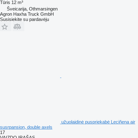
Tūris
12 m³
Šveicarija, Othmarsingen
Agron Haxha Truck GmbH
Susisiekite su pardavėju
užuolaidinė puspriekabė Leciñena air
susrpansion, double axels
17
VAIZDO ĮRAŠAS