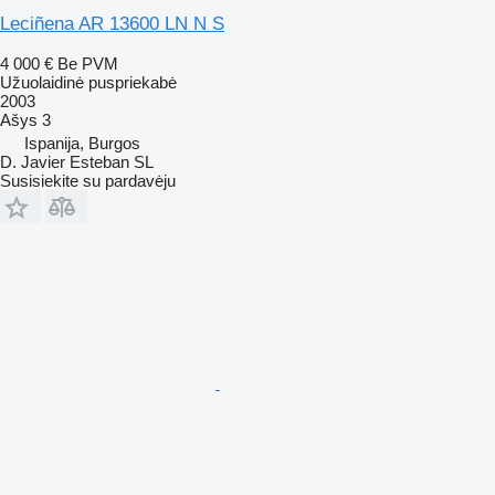
Leciñena AR 13600 LN N S
4 000 €
Be PVM
Užuolaidinė puspriekabė
2003
Ašys
3
Ispanija, Burgos
D. Javier Esteban SL
Susisiekite su pardavėju