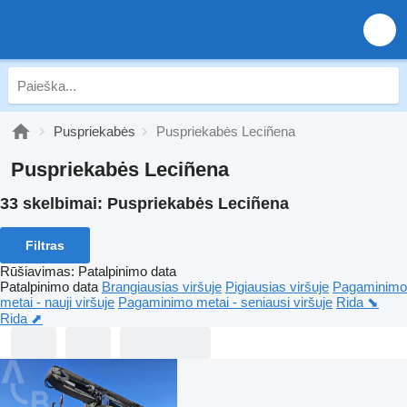
Puspriekabės
Puspriekabės Leciñena
Puspriekabės Leciñena
33 skelbimai:
Puspriekabės Leciñena
Filtras
Rūšiavimas
:
Patalpinimo data
Patalpinimo data
Brangiausias viršuje
Pigiausias viršuje
Pagaminimo
metai - nauji viršuje
Pagaminimo metai - seniausi viršuje
Rida ⬊
Rida ⬈