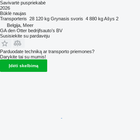
Savivartė puspriekabė
2026
Būklė
naujas
Transporteris
28 120 kg
Grynasis svoris
4 880 kg
Ašys
2
Belgija, Meer
GA den Otter bedrijfsauto’s BV
Susisiekite su pardavėju
Parduodate techniką ar transporto priemones?
Darykite tai su mumis!
Įdėti skelbimą