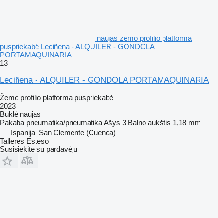
naujas žemo profilio platforma
puspriekabė Leciñena - ALQUILER - GONDOLA
PORTAMAQUINARIA
13
Leciñena - ALQUILER - GONDOLA PORTAMAQUINARIA
Žemo profilio platforma puspriekabė
2023
Būklė
naujas
Pakaba
pneumatika/pneumatika
Ašys
3
Balno aukštis
1,18 mm
Ispanija, San Clemente (Cuenca)
Talleres Esteso
Susisiekite su pardavėju