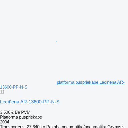
platforma puspriekabė Leciñena AR-
13600-PP-N-S
11
Leciñena AR-13600-PP-N-S
3 500 €
Be PVM
Platforma puspriekabė
2004
Transporteris
27 640 kg
Pakaba
pneumatika/pneumatika
Grynasis