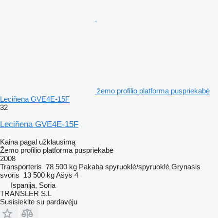
žemo profilio platforma puspriekabė
Leciñena GVE4E-15F
32
Leciñena GVE4E-15F
Kaina pagal užklausimą
Žemo profilio platforma puspriekabė
2008
Transporteris
78 500 kg
Pakaba
spyruoklė/spyruoklė
Grynasis
svoris
13 500 kg
Ašys
4
Ispanija, Soria
TRANSLER S.L
Susisiekite su pardavėju