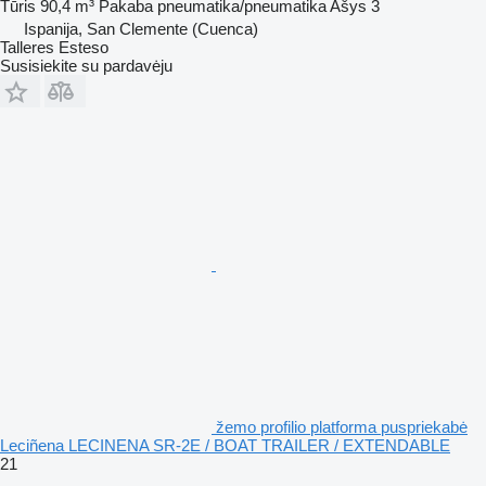
Tūris
90,4 m³
Pakaba
pneumatika/pneumatika
Ašys
3
Ispanija, San Clemente (Cuenca)
Talleres Esteso
Susisiekite su pardavėju
žemo profilio platforma puspriekabė
Leciñena LECINENA SR-2E / BOAT TRAILER / EXTENDABLE
21