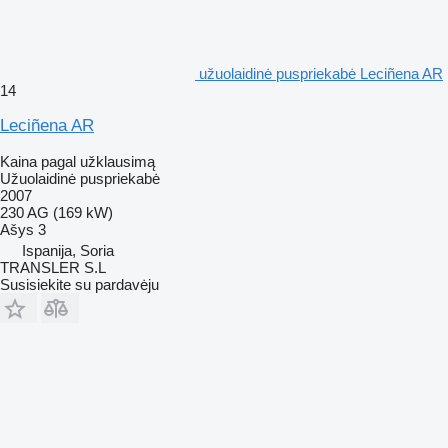
užuolaidinė puspriekabė Leciñena AR
14
Leciñena AR
Kaina pagal užklausimą
Užuolaidinė puspriekabė
2007
230 AG (169 kW)
Ašys
3
Ispanija, Soria
TRANSLER S.L
Susisiekite su pardavėju