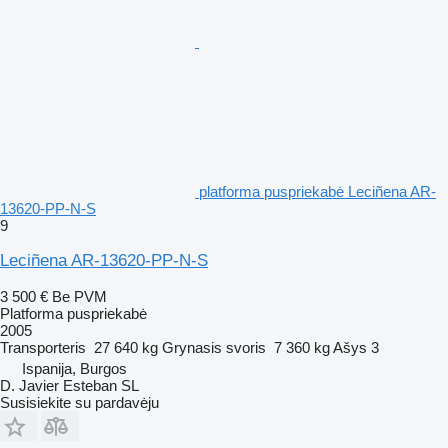
platforma puspriekabė Leciñena AR-
13620-PP-N-S
9
Leciñena AR-13620-PP-N-S
3 500 €
Be PVM
Platforma puspriekabė
2005
Transporteris
27 640 kg
Grynasis svoris
7 360 kg
Ašys
3
Ispanija, Burgos
D. Javier Esteban SL
Susisiekite su pardavėju