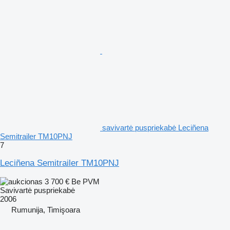
savivartė puspriekabė Leciñena
Semitrailer TM10PNJ
7
Leciñena Semitrailer TM10PNJ
3 700 €
Be PVM
Savivartė puspriekabė
2006
Rumunija, Timişoara