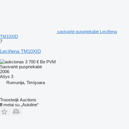
savivartė puspriekabė Leciñena
TM10XID
7
Leciñena TM10XID
3 700 €
Be PVM
Savivartė puspriekabė
2006
Ašys
3
Rumunija, Timişoara
Troostwijk Auctions
8
metai su „Autoline“