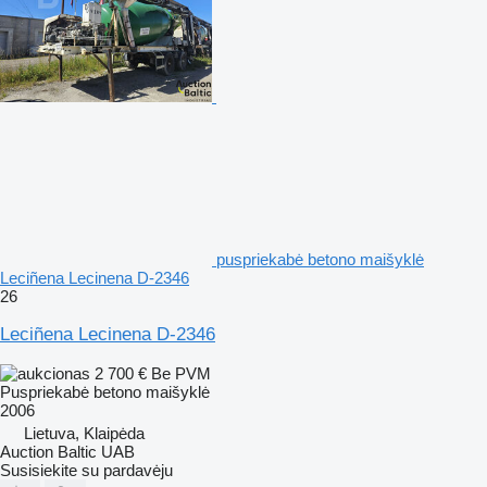
puspriekabė betono maišyklė
Leciñena Lecinena D-2346
26
Leciñena Lecinena D-2346
2 700 €
Be PVM
Puspriekabė betono maišyklė
2006
Lietuva, Klaipėda
Auction Baltic UAB
Susisiekite su pardavėju