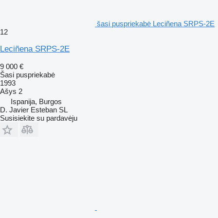
šasi puspriekabė Leciñena SRPS-2E
12
Leciñena SRPS-2E
9 000 €
Šasi puspriekabė
1993
Ašys
2
Ispanija, Burgos
D. Javier Esteban SL
Susisiekite su pardavėju