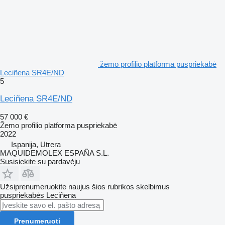
žemo profilio platforma puspriekabė
Leciñena SR4E/ND
5
Leciñena SR4E/ND
57 000 €
Žemo profilio platforma puspriekabė
2022
Ispanija, Utrera
MAQUIDEMOLEX ESPAÑA S.L.
Susisiekite su pardavėju
Užsiprenumeruokite naujus šios rubrikos skelbimus
puspriekabės
Leciñena
Prenumeruoti