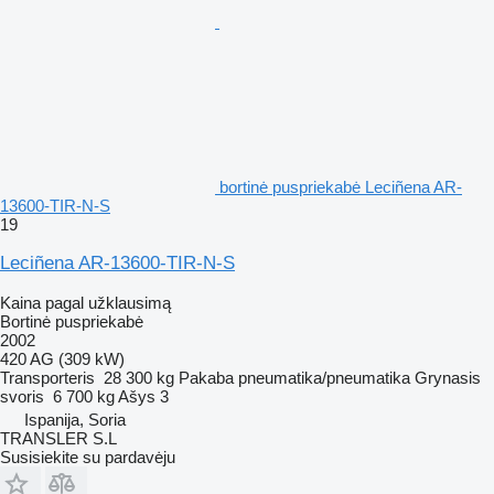
bortinė puspriekabė Leciñena AR-
13600-TIR-N-S
19
Leciñena AR-13600-TIR-N-S
Kaina pagal užklausimą
Bortinė puspriekabė
2002
420 AG (309 kW)
Transporteris
28 300 kg
Pakaba
pneumatika/pneumatika
Grynasis
svoris
6 700 kg
Ašys
3
Ispanija, Soria
TRANSLER S.L
Susisiekite su pardavėju