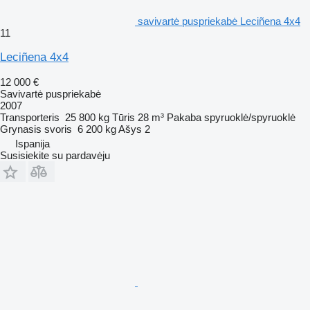
savivartė puspriekabė Leciñena 4x4
11
Leciñena 4x4
12 000 €
Savivartė puspriekabė
2007
Transporteris
25 800 kg
Tūris
28 m³
Pakaba
spyruoklė/spyruoklė
Grynasis svoris
6 200 kg
Ašys
2
Ispanija
Susisiekite su pardavėju