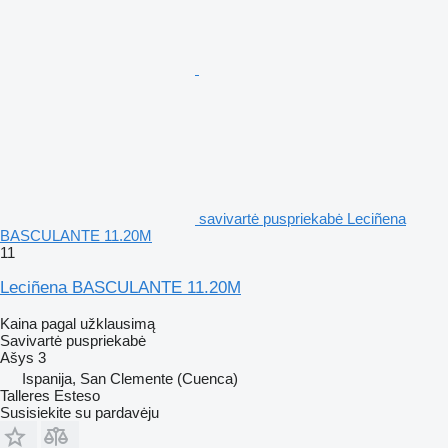
savivartė puspriekabė Leciñena
BASCULANTE 11.20M
11
Leciñena BASCULANTE 11.20M
Kaina pagal užklausimą
Savivartė puspriekabė
Ašys
3
Ispanija, San Clemente (Cuenca)
Talleres Esteso
Susisiekite su pardavėju