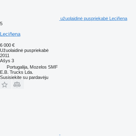
užuolaidinė puspriekabė Leciñena
5
Leciñena
6 000 €
Užuolaidinė puspriekabė
2011
Ašys
3
Portugalija, Mozelos SMF
E.B. Trucks Lda.
Susisiekite su pardavėju