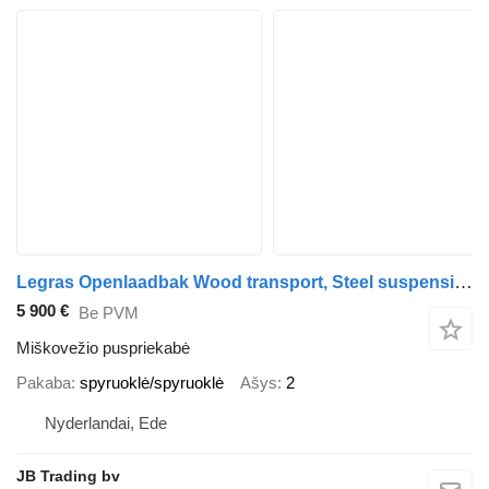
Legras Openlaadbak Wood transport, Steel suspension
5 900 €
Be PVM
Miškovežio puspriekabė
Pakaba
spyruoklė/spyruoklė
Ašys
2
Nyderlandai, Ede
JB Trading bv