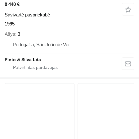
8 440 €
Savivartė puspriekabė
1995
Ašys
3
Portugalija, São João de Ver
Pinto & Silva Lda