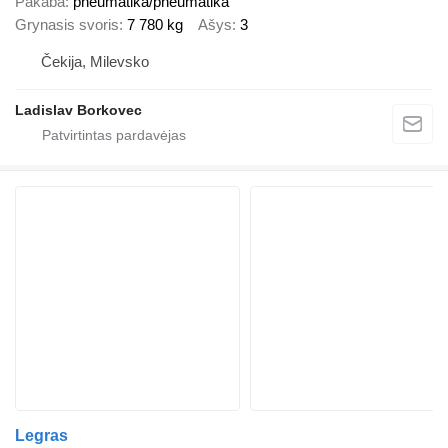
Pakaba
pneumatika/pneumatika
Grynasis svoris
7 780 kg
Ašys
3
Čekija, Milevsko
Ladislav Borkovec
Legras