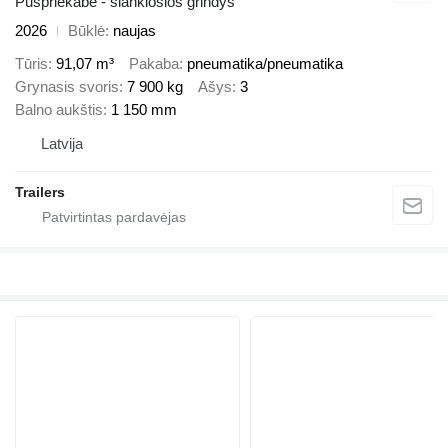
Puspriekabė - slankiosios grindys
2026
Būklė
naujas
Tūris
91,07 m³
Pakaba
pneumatika/pneumatika
Grynasis svoris
7 900 kg
Ašys
3
Balno aukštis
1 150 mm
Latvija
Trailers