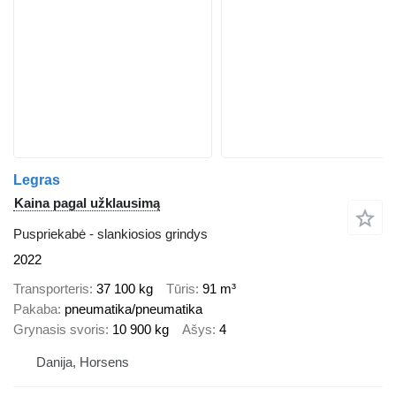
Legras
Kaina pagal užklausimą
Puspriekabė - slankiosios grindys
2022
Transporteris
37 100 kg
Tūris
91 m³
Pakaba
pneumatika/pneumatika
Grynasis svoris
10 900 kg
Ašys
4
Danija, Horsens