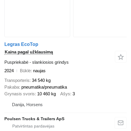
Legras EcoTop
Kaina pagal užklausimą
Puspriekabė - slankiosios grindys
2024
Būklė
naujas
Transporteris
34 540 kg
Pakaba
pneumatika/pneumatika
Grynasis svoris
10 460 kg
Ašys
3
Danija, Horsens
Poulsen Trucks & Trailers ApS