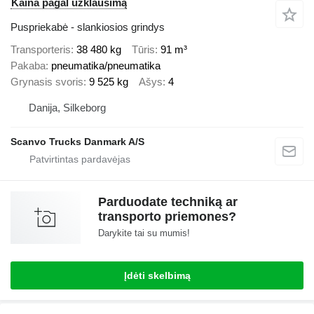
Kaina pagal užklausimą
Puspriekabė - slankiosios grindys
Transporteris
38 480 kg
Tūris
91 m³
Pakaba
pneumatika/pneumatika
Grynasis svoris
9 525 kg
Ašys
4
Danija, Silkeborg
Scanvo Trucks Danmark A/S
Parduodate techniką ar
transporto priemones?
Darykite tai su mumis!
Įdėti skelbimą