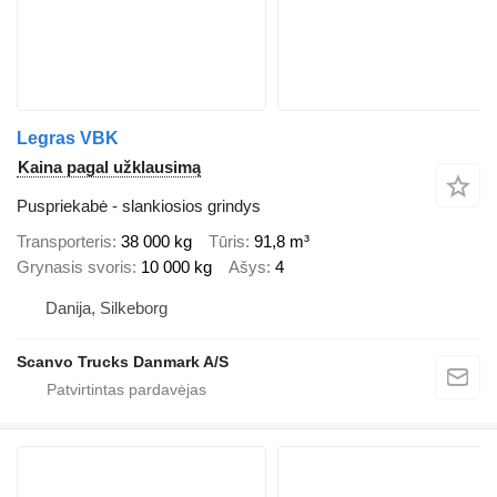
Legras VBK
Kaina pagal užklausimą
Puspriekabė - slankiosios grindys
Transporteris
38 000 kg
Tūris
91,8 m³
Grynasis svoris
10 000 kg
Ašys
4
Danija, Silkeborg
Scanvo Trucks Danmark A/S