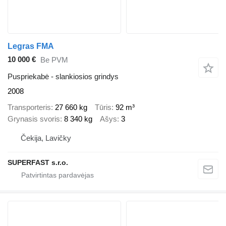
Legras FMA
10 000 €
Be PVM
Puspriekabė - slankiosios grindys
2008
Transporteris
27 660 kg
Tūris
92 m³
Grynasis svoris
8 340 kg
Ašys
3
Čekija, Lavičky
SUPERFAST s.r.o.