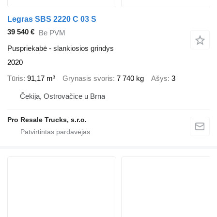
Legras SBS 2220 C 03 S
39 540 €
Be PVM
Puspriekabė - slankiosios grindys
2020
Tūris
91,17 m³
Grynasis svoris
7 740 kg
Ašys
3
Čekija, Ostrovačice u Brna
Pro Resale Trucks, s.r.o.