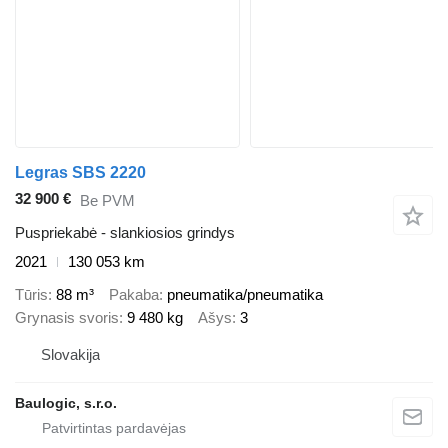
Legras SBS 2220
32 900 €
Be PVM
Puspriekabė - slankiosios grindys
2021
130 053 km
Tūris
88 m³
Pakaba
pneumatika/pneumatika
Grynasis svoris
9 480 kg
Ašys
3
Slovakija
Baulogic, s.r.o.