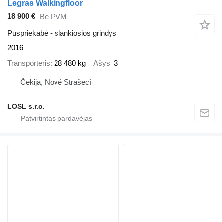
Legras Walkingfloor
18 900 €
Be PVM
Puspriekabė - slankiosios grindys
2016
Transporteris
28 480 kg
Ašys
3
Čekija, Nové Strašecí
LOSL s.r.o.