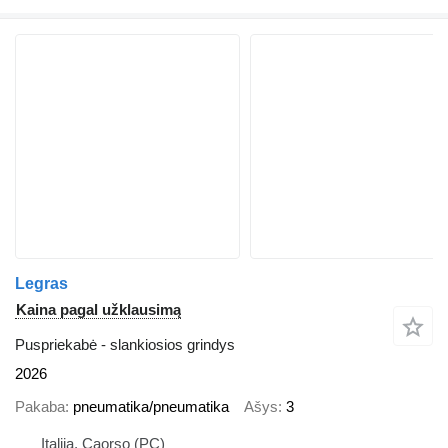
Legras
Kaina pagal užklausimą
Puspriekabė - slankiosios grindys
2026
Pakaba
pneumatika/pneumatika
Ašys
3
Italija, Caorso (PC)