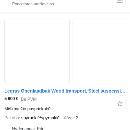
Legras Openlaadbak Wood transport, Steel suspension
5 900 €
Be PVM
Miškovežio puspriekabė
Pakaba
spyruoklė/spyruoklė
Ašys
2
Nyderlandai, Ede