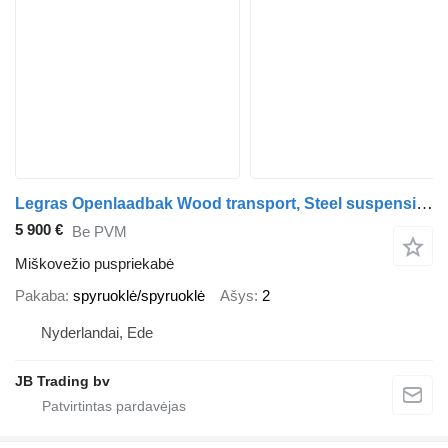
Legras Openlaadbak Wood transport, Steel suspension
5 900 €
Be PVM
Miškovežio puspriekabė
Pakaba
spyruoklė/spyruoklė
Ašys
2
Nyderlandai, Ede
JB Trading bv