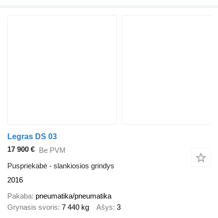
Legras DS 03
17 900 €
Be PVM
Puspriekabė - slankiosios grindys
2016
Pakaba
pneumatika/pneumatika
Grynasis svoris
7 440 kg
Ašys
3