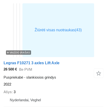
VAIZDO ĮRAŠAS
Legras F10271 3 axles Lift Axle
26 500 €
Be PVM
Puspriekabė - slankiosios grindys
2022
Ašys
3
Nyderlandai, Veghel