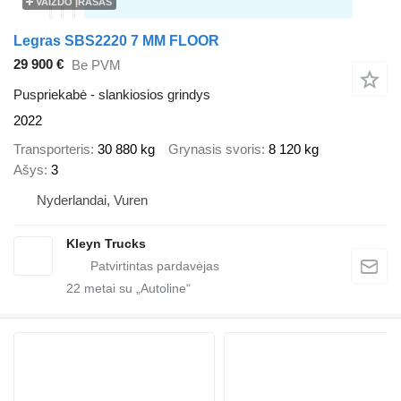
VAIZDO ĮRAŠAS
Legras SBS2220 7 MM FLOOR
29 900 €
Be PVM
Puspriekabė - slankiosios grindys
2022
Transporteris
30 880 kg
Grynasis svoris
8 120 kg
Ašys
3
Nyderlandai, Vuren
Kleyn Trucks
22
metai su „Autoline“