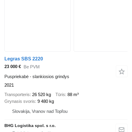
Legras SBS 2220
23 000 €
Be PVM
Puspriekabė - slankiosios grindys
2021
Transporteris
26 520 kg
Tūris
88 m³
Grynasis svoris
9 480 kg
Slovakija, Vranov nad Topľou
BHG Logistika spol. s r.o.