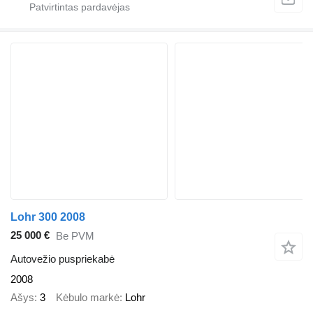
Lohr 300 2008
25 000 €
Be PVM
Autovežio puspriekabė
2008
Ašys
3
Kėbulo markė
Lohr