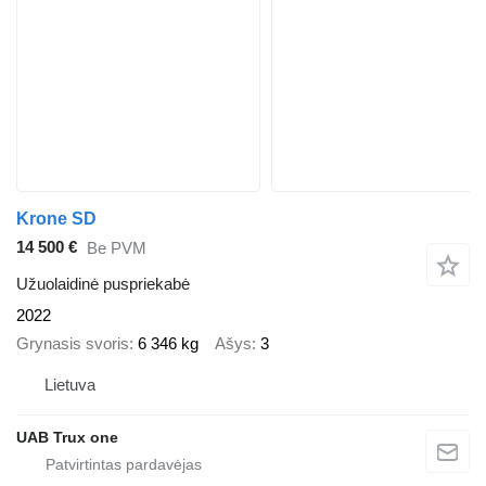
Krone SD
14 500 €
Be PVM
Užuolaidinė puspriekabė
2022
Grynasis svoris
6 346 kg
Ašys
3
Lietuva
UAB Trux one