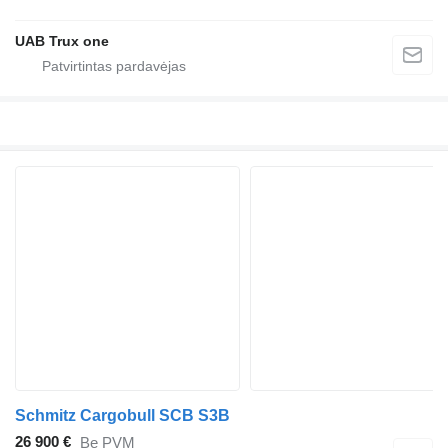
UAB Trux one
Schmitz Cargobull SCB S3B
26 900 €
Be PVM