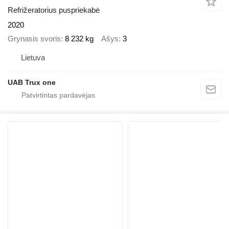
Refrižeratorius puspriekabė
2020
Grynasis svoris
8 232 kg
Ašys
3
Lietuva
UAB Trux one