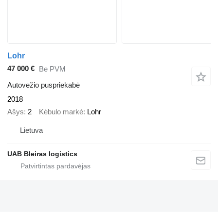
Lohr
47 000 €
Be PVM
Autovežio puspriekabė
2018
Ašys
2
Kėbulo markė
Lohr
Lietuva
UAB Bleiras logistics