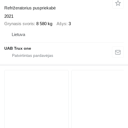
Refrižeratorius puspriekabė
2021
Grynasis svoris
8 580 kg
Ašys
3
Lietuva
UAB Trux one