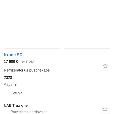
Krone SD
17 900 €
Be PVM
Refrižeratorius puspriekabė
2020
Ašys
3
Lietuva
UAB Trux one