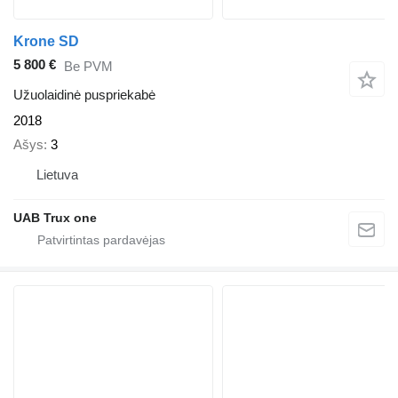
Krone SD
5 800 €
Be PVM
Užuolaidinė puspriekabė
2018
Ašys
3
Lietuva
UAB Trux one