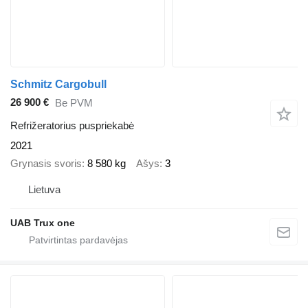
Schmitz Cargobull
26 900 €
Be PVM
Refrižeratorius puspriekabė
2021
Grynasis svoris
8 580 kg
Ašys
3
Lietuva
UAB Trux one