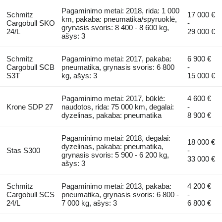
Pagaminimo metai: 2018, rida: 1 000
Schmitz
17 000 €
km, pakaba: pneumatika/spyruoklė,
Cargobull SKO
-
grynasis svoris: 8 400 - 8 600 kg,
24/L
29 000 €
ašys: 3
Schmitz
Pagaminimo metai: 2017, pakaba:
6 900 €
Cargobull SCB
pneumatika, grynasis svoris: 6 800
-
S3T
kg, ašys: 3
15 000 €
Pagaminimo metai: 2017, būklė:
4 600 €
Krone SDP 27
naudotos, rida: 75 000 km, degalai:
-
dyzelinas, pakaba: pneumatika
8 900 €
Pagaminimo metai: 2018, degalai:
18 000 €
dyzelinas, pakaba: pneumatika,
Stas S300
-
grynasis svoris: 5 900 - 6 200 kg,
33 000 €
ašys: 3
Schmitz
Pagaminimo metai: 2013, pakaba:
4 200 €
Cargobull SCS
pneumatika, grynasis svoris: 6 800 -
-
24/L
7 000 kg, ašys: 3
6 800 €