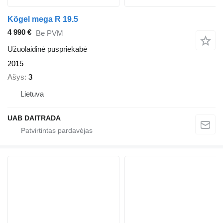
Kögel mega R 19.5
4 990 €
Be PVM
Užuolaidinė puspriekabė
2015
Ašys
3
Lietuva
UAB DAITRADA