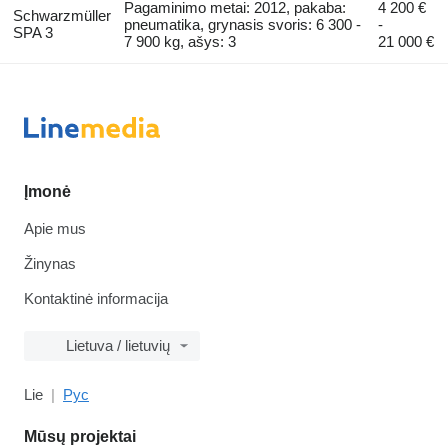
Pagaminimo metai: 2012, pakaba:
4 200 €
Schwarzmüller
pneumatika, grynasis svoris: 6 300 -
-
SPA 3
7 900 kg, ašys: 3
21 000 €
Įmonė
Apie mus
Žinynas
Kontaktinė informacija
Lietuva / lietuvių
Lie
Рус
Mūsų projektai