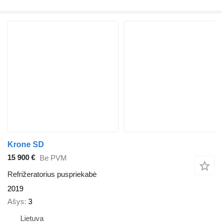
Krone SD
15 900 €
Be PVM
Refrižeratorius puspriekabė
2019
Ašys
3
Lietuva