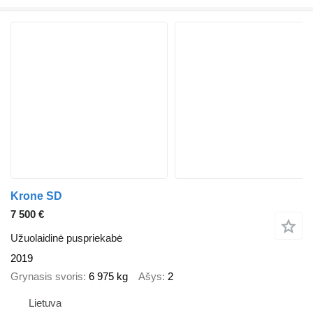
Krone SD
7 500 €
Užuolaidinė puspriekabė
2019
Grynasis svoris
6 975 kg
Ašys
2
Lietuva