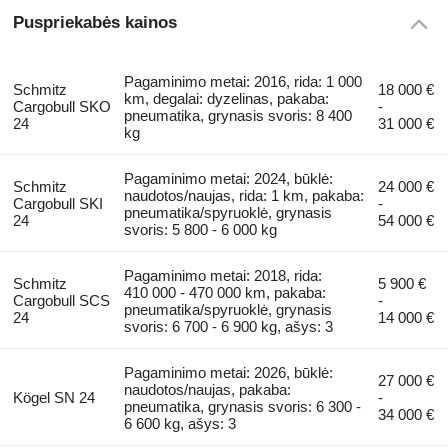
Puspriekabės kainos
Pagaminimo metai: 2016, rida: 1 000
Schmitz
18 000 €
km, degalai: dyzelinas, pakaba:
Cargobull SKO
-
pneumatika, grynasis svoris: 8 400
24
31 000 €
kg
Pagaminimo metai: 2024, būklė:
Schmitz
24 000 €
naudotos/naujas, rida: 1 km, pakaba:
Cargobull SKI
-
pneumatika/spyruoklė, grynasis
24
54 000 €
svoris: 5 800 - 6 000 kg
Pagaminimo metai: 2018, rida:
Schmitz
5 900 €
410 000 - 470 000 km, pakaba:
Cargobull SCS
-
pneumatika/spyruoklė, grynasis
24
14 000 €
svoris: 6 700 - 6 900 kg, ašys: 3
Pagaminimo metai: 2026, būklė:
27 000 €
naudotos/naujas, pakaba:
Kögel SN 24
-
pneumatika, grynasis svoris: 6 300 -
34 000 €
6 600 kg, ašys: 3