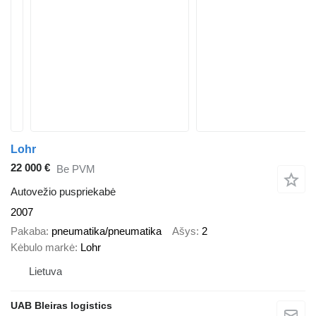
Lohr
22 000 €
Be PVM
Autovežio puspriekabė
2007
Pakaba
pneumatika/pneumatika
Ašys
2
Kėbulo markė
Lohr
Lietuva
UAB Bleiras logistics