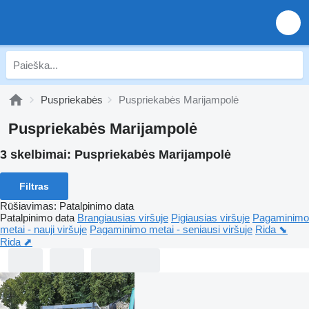
Puspriekabės
Puspriekabės Marijampolė
Puspriekabės Marijampolė
3 skelbimai:
Puspriekabės Marijampolė
Filtras
Rūšiavimas
:
Patalpinimo data
Patalpinimo data
Brangiausias viršuje
Pigiausias viršuje
Pagaminimo
metai - nauji viršuje
Pagaminimo metai - seniausi viršuje
Rida ⬊
Rida ⬈