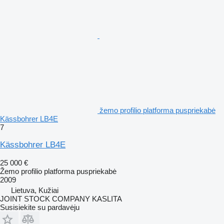
žemo profilio platforma puspriekabė
Kässbohrer LB4E
7
Kässbohrer LB4E
25 000 €
Žemo profilio platforma puspriekabė
2009
Lietuva, Kužiai
JOINT STOCK COMPANY KASLITA
Susisiekite su pardavėju