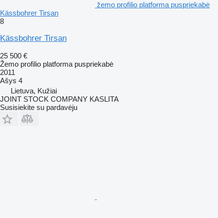
žemo profilio platforma puspriekabė
Kässbohrer Tirsan
8
Kässbohrer Tirsan
25 500 €
Žemo profilio platforma puspriekabė
2011
Ašys
4
Lietuva, Kužiai
JOINT STOCK COMPANY KASLITA
Susisiekite su pardavėju