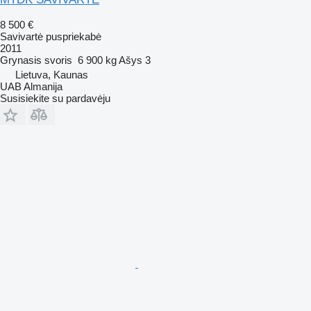
8 500 €
Savivartė puspriekabė
2011
Grynasis svoris
6 900 kg
Ašys
3
Lietuva, Kaunas
UAB Almanija
Susisiekite su pardavėju