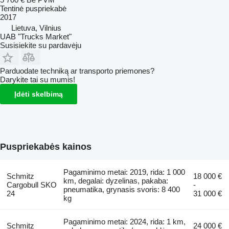
Tentinė puspriekabė
2017
Lietuva, Vilnius
UAB "Trucks Market"
Susisiekite su pardavėju
Parduodate techniką ar transporto priemones?
Darykite tai su mumis!
Įdėti skelbimą
Puspriekabės kainos
Pagaminimo metai: 2019, rida: 1 000
Schmitz
18 000 €
km, degalai: dyzelinas, pakaba:
Cargobull SKO
-
pneumatika, grynasis svoris: 8 400
24
31 000 €
kg
Pagaminimo metai: 2024, rida: 1 km,
Schmitz
24 000 €