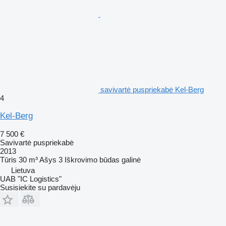
savivartė puspriekabė Kel-Berg
4
Kel-Berg
7 500 €
Savivartė puspriekabė
2013
Tūris
30 m³
Ašys
3
Iškrovimo būdas
galinė
Lietuva
UAB "IC Logistics"
Susisiekite su pardavėju