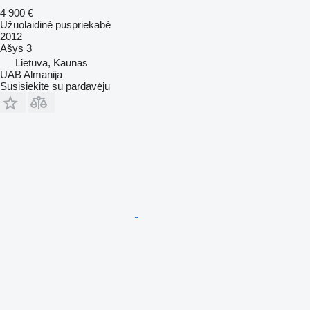
4 900 €
Užuolaidinė puspriekabė
2012
Ašys
3
Lietuva, Kaunas
UAB Almanija
Susisiekite su pardavėju