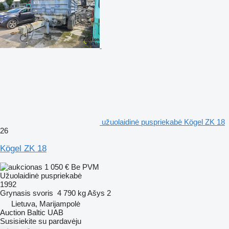
užuolaidinė puspriekabė Kögel ZK 18
26
Kögel ZK 18
1 050 €
Be PVM
Užuolaidinė puspriekabė
1992
Grynasis svoris
4 790 kg
Ašys
2
Lietuva, Marijampolė
Auction Baltic UAB
Susisiekite su pardavėju