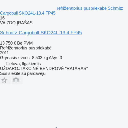
refrižeratorius puspriekabė Schmitz
Cargobull SKO24L-13.4 FP45
16
VAIZDO ĮRAŠAS
Schmitz Cargobull SKO24L-13.4 FP45
13 750 €
Be PVM
Refrižeratorius puspriekabė
2011
Grynasis svoris
8 503 kg
Ašys
3
Lietuva, Ilgakiemis
UŽDAROJI AKCINĖ BENDROVĖ "RATARAS"
Susisiekite su pardavėju