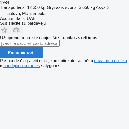
1984
Transporteris
12 350 kg
Grynasis svoris
3 650 kg
Ašys
2
Lietuva, Marijampolė
Auction Baltic UAB
Susisiekite su pardavėju
Užsiprenumeruokite naujus šios rubrikos skelbimus
Prenumeruoti
Paspaudę čia patvirtinsite, kad sutinkate su mūsų
privatumo politika
ir
naudojimo sutarties
sąlygomis.