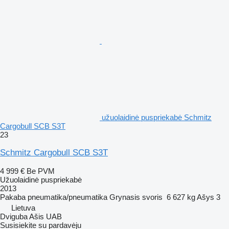
užuolaidinė puspriekabė Schmitz
Cargobull SCB S3T
23
Schmitz Cargobull SCB S3T
4 999 €
Be PVM
Užuolaidinė puspriekabė
2013
Pakaba
pneumatika/pneumatika
Grynasis svoris
6 627 kg
Ašys
3
Lietuva
Dviguba Ašis UAB
Susisiekite su pardavėju