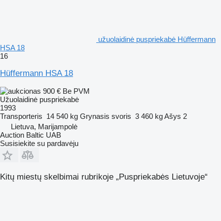
užuolaidinė puspriekabė Hüffermann
HSA 18
16
Hüffermann HSA 18
900 €
Be PVM
Užuolaidinė puspriekabė
1993
Transporteris
14 540 kg
Grynasis svoris
3 460 kg
Ašys
2
Lietuva, Marijampolė
Auction Baltic UAB
Susisiekite su pardavėju
Kitų miestų skelbimai rubrikoje „Puspriekabės Lietuvoje“