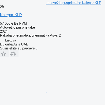
autovežio puspriekabė Kalepar KLP
29
Kalepar KLP
57 000 €
Be PVM
Autovežio puspriekabė
2024
Pakaba
pneumatika/pneumatika
Ašys
2
Lietuva
Dviguba Ašis UAB
Susisiekite su pardavėju