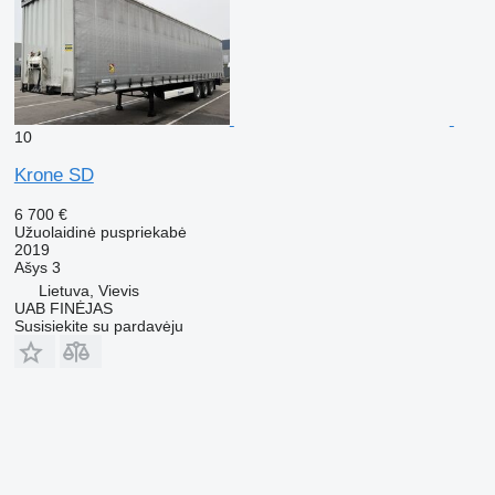
10
Krone SD
6 700 €
Užuolaidinė puspriekabė
2019
Ašys
3
Lietuva, Vievis
UAB FINĖJAS
Susisiekite su pardavėju