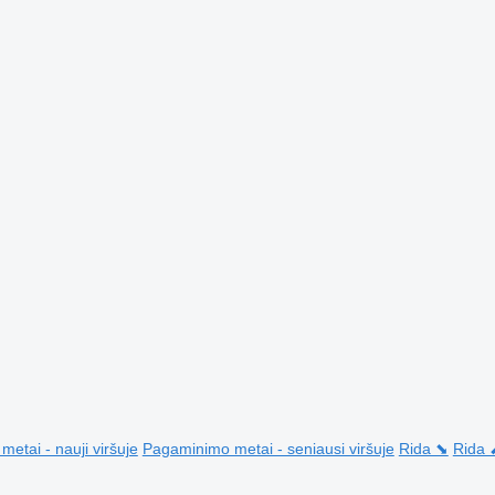
etai - nauji viršuje
Pagaminimo metai - seniausi viršuje
Rida ⬊
Rida 