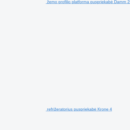
žemo profilio platforma puspriekabė Damm 
refrižeratorius puspriekabė Krone 4