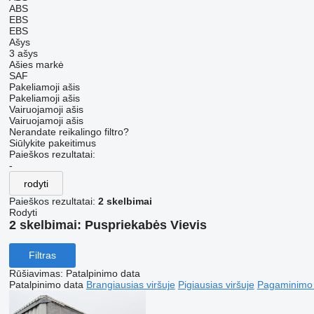
ABS
EBS
EBS
Ašys
3 ašys
Ašies markė
SAF
Pakeliamoji ašis
Pakeliamoji ašis
Vairuojamoji ašis
Vairuojamoji ašis
Nerandate reikalingo filtro?
Siūlykite pakeitimus
Paieškos rezultatai:
-
rodyti
Paieškos rezultatai:
2 skelbimai
Rodyti
2 skelbimai:
Puspriekabės Vievis
Filtras
Rūšiavimas
:
Patalpinimo data
Patalpinimo data
Brangiausias viršuje
Pigiausias viršuje
Pagaminimo m