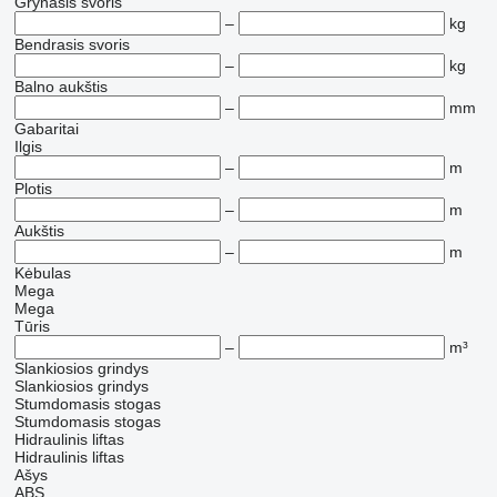
Grynasis svoris
–
kg
Bendrasis svoris
–
kg
Balno aukštis
–
mm
Gabaritai
Ilgis
–
m
Plotis
–
m
Aukštis
–
m
Kėbulas
Mega
Mega
Tūris
–
m³
Slankiosios grindys
Slankiosios grindys
Stumdomasis stogas
Stumdomasis stogas
Hidraulinis liftas
Hidraulinis liftas
Ašys
ABS