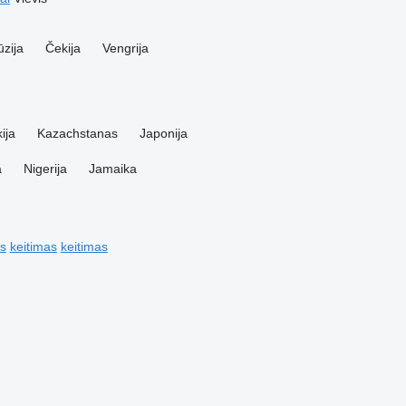
zija
Čekija
Vengrija
ija
Kazachstanas
Japonija
a
Nigerija
Jamaika
is
keitimas
keitimas