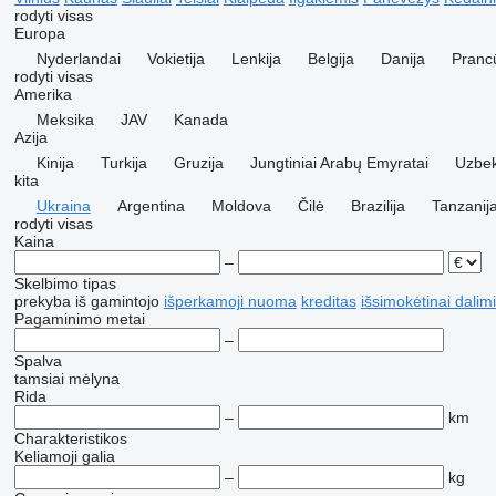
rodyti visas
Europa
Nyderlandai
Vokietija
Lenkija
Belgija
Danija
Prancū
rodyti visas
Amerika
Meksika
JAV
Kanada
Azija
Kinija
Turkija
Gruzija
Jungtiniai Arabų Emyratai
Uzbek
kita
Ukraina
Argentina
Moldova
Čilė
Brazilija
Tanzanij
rodyti visas
Kaina
–
Skelbimo tipas
prekyba
iš gamintojo
išperkamoji nuoma
kreditas
išsimokėtinai dalim
Pagaminimo metai
–
Spalva
tamsiai mėlyna
Rida
–
km
Charakteristikos
Keliamoji galia
–
kg