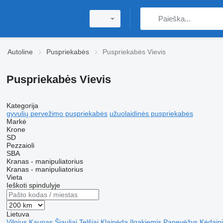
Autoline
Puspriekabės
Puspriekabės Vievis
Puspriekabės Vievis
Kategorija
gyvulių pervežimo puspriekabės
užuolaidinės puspriekabės
Markė
Krone
SD
Pezzaioli
SBA
Kranas - manipuliatorius
Kranas - manipuliatorius
Vieta
Ieškoti spindulyje
Lietuva
Vilnius
Kaunas
Šiauliai
Telšiai
Klaipėda
Ilgakiemis
Panevėžys
Kėdaini