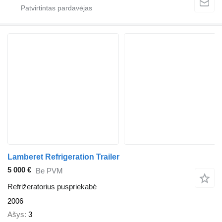
Lamberet Refrigeration Trailer
5 000 €
Be PVM
Refrižeratorius puspriekabė
2006
Ašys
3