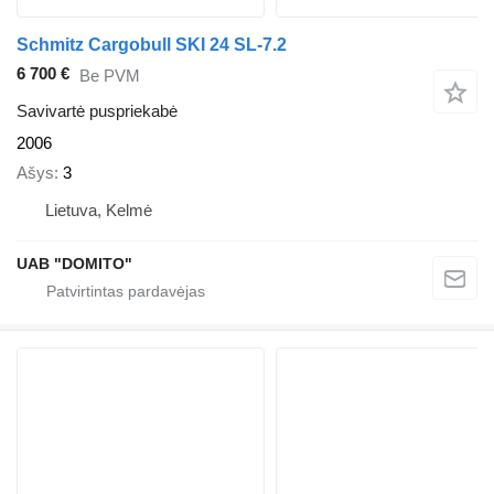
Schmitz Cargobull SKI 24 SL-7.2
6 700 €
Be PVM
Savivartė puspriekabė
2006
Ašys
3
Lietuva, Kelmė
UAB "DOMITO"