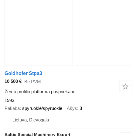
Goldhofer Stpa3
10 500 €
Be PVM
Žemo profilio platforma puspriekabė
1993
Pakaba
spyruoklė/spyruoklė
Ašys
3
Lietuva, Dievogala
Baltic Special Machinery Export