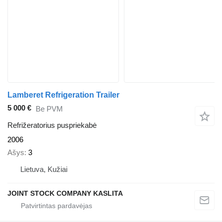
Lamberet Refrigeration Trailer
5 000 €
Be PVM
Refrižeratorius puspriekabė
2006
Ašys
3
Lietuva, Kužiai
JOINT STOCK COMPANY KASLITA