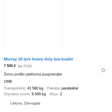
Murray 16 tyre heavy duty low loader
7 500 €
Be PVM
Žemo profilio platforma puspriekabė
1998
Transporteris
41 580 kg
Pakaba
parabolinė
Grynasis svoris
6 500 kg
Ašys
2
Lietuva, Dievogala