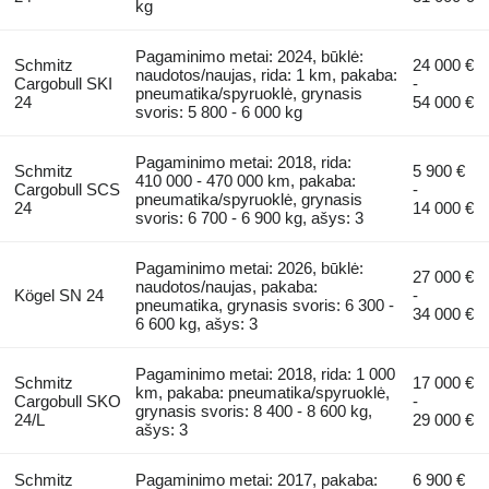
kg
Pagaminimo metai: 2024, būklė:
Schmitz
24 000 €
naudotos/naujas, rida: 1 km, pakaba:
Cargobull SKI
-
pneumatika/spyruoklė, grynasis
24
54 000 €
svoris: 5 800 - 6 000 kg
Pagaminimo metai: 2018, rida:
Schmitz
5 900 €
410 000 - 470 000 km, pakaba:
Cargobull SCS
-
pneumatika/spyruoklė, grynasis
24
14 000 €
svoris: 6 700 - 6 900 kg, ašys: 3
Pagaminimo metai: 2026, būklė:
27 000 €
naudotos/naujas, pakaba:
Kögel SN 24
-
pneumatika, grynasis svoris: 6 300 -
34 000 €
6 600 kg, ašys: 3
Pagaminimo metai: 2018, rida: 1 000
Schmitz
17 000 €
km, pakaba: pneumatika/spyruoklė,
Cargobull SKO
-
grynasis svoris: 8 400 - 8 600 kg,
24/L
29 000 €
ašys: 3
Schmitz
Pagaminimo metai: 2017, pakaba:
6 900 €