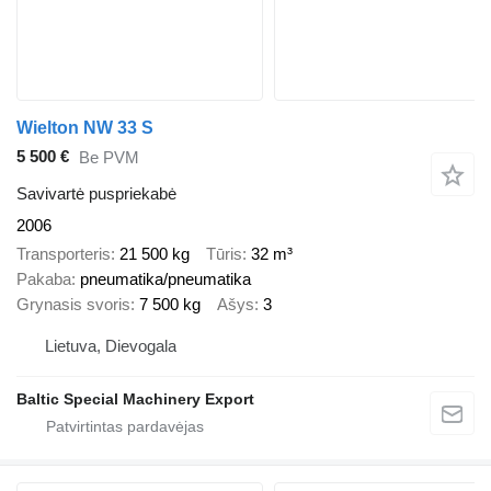
Wielton NW 33 S
5 500 €
Be PVM
Savivartė puspriekabė
2006
Transporteris
21 500 kg
Tūris
32 m³
Pakaba
pneumatika/pneumatika
Grynasis svoris
7 500 kg
Ašys
3
Lietuva, Dievogala
Baltic Special Machinery Export