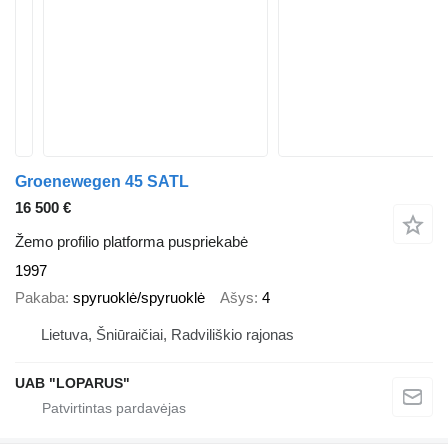
Groenewegen 45 SATL
16 500 €
Žemo profilio platforma puspriekabė
1997
Pakaba
spyruoklė/spyruoklė
Ašys
4
Lietuva, Šniūraičiai, Radviliškio rajonas
UAB "LOPARUS"