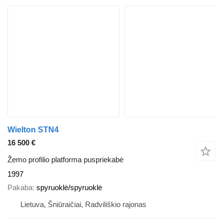
Wielton STN4
16 500 €
Žemo profilio platforma puspriekabė
1997
Pakaba
spyruoklė/spyruoklė
Lietuva, Šniūraičiai, Radviliškio rajonas