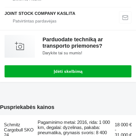
JOINT STOCK COMPANY KASLITA
Parduodate techniką ar
transporto priemones?
Darykite tai su mumis!
Įdėti skelbimą
Puspriekabės kainos
Pagaminimo metai: 2016, rida: 1 000
Schmitz
18 000 €
km, degalai: dyzelinas, pakaba:
Cargobull SKO
-
pneumatika, grynasis svoris: 8 400
24
31 000 €