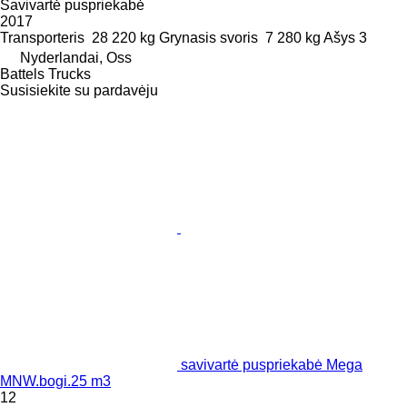
Savivartė puspriekabė
2017
Transporteris
28 220 kg
Grynasis svoris
7 280 kg
Ašys
3
Nyderlandai, Oss
Battels Trucks
Susisiekite su pardavėju
savivartė puspriekabė Mega
MNW.bogi.25 m3
12