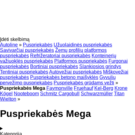
Įdėti skelbimą
Autoline
»
Puspriekabės
Užuolaidinės puspriekabės
Savivarčiai puspriekabės
Žemų profilių platformos
puspriekabės
Refrižeratoriai puspriekabės
Konteinerių
važiuoklės puspriekabės
Platformos puspriekabės
Furgonai
puspriekabės
Bortiniai puspriekabės
Slankiosios grindys
Tentiniai puspriekabės
Autovežiai puspriekabės
Miškovežiai
puspriekabės
Puspriekabės betono maišyklės
Gyvulių
pervežimo puspriekabės
Puspriekabės grūdams vežti
»
Puspriekabės Mega
Faymonville
Fruehauf
Kel-Berg
Krone
Kögel
Nooteboom
Schmitz Cargobull
Schwarzmüller
Titan
Wielton
»
Puspriekabės Mega
Kategorija