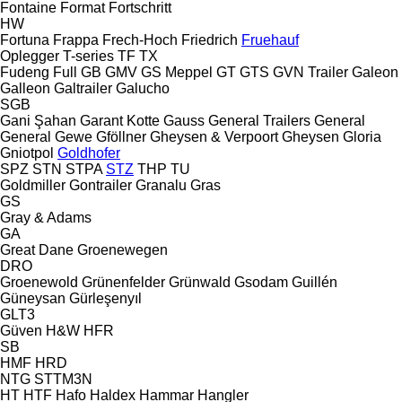
Fontaine
Format
Fortschritt
HW
Fortuna
Frappa
Frech-Hoch
Friedrich
Fruehauf
Oplegger
T-series
TF
TX
Fudeng
Full
GB
GMV
GS Meppel
GT
GTS
GVN Trailer
Galeon
Galleon
Galtrailer
Galucho
SGB
Gani Şahan
Garant Kotte
Gauss
General Trailers
General
General
Gewe
Gföllner
Gheysen & Verpoort
Gheysen
Gloria
Gniotpol
Goldhofer
SPZ
STN
STPA
STZ
THP
TU
Goldmiller
Gontrailer
Granalu
Gras
GS
Gray & Adams
GA
Great Dane
Groenewegen
DRO
Groenewold
Grünenfelder
Grünwald
Gsodam
Guillén
Güneysan
Gürleşenyıl
GLT3
Güven
H&W
HFR
SB
HMF
HRD
NTG
STTM3N
HT
HTF
Hafo
Haldex
Hammar
Hangler