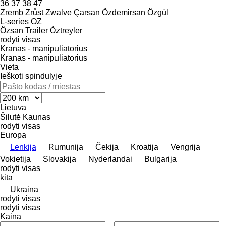
36
37
38
47
Zremb
Zrůst
Zwalve
Çarsan
Özdemirsan
Özgül
L-series
OZ
Özsan Trailer
Öztreyler
rodyti visas
Kranas - manipuliatorius
Kranas - manipuliatorius
Vieta
Ieškoti spindulyje
Lietuva
Šilutė
Kaunas
rodyti visas
Europa
Lenkija
Rumunija
Čekija
Kroatija
Vengrija
Vokietija
Slovakija
Nyderlandai
Bulgarija
rodyti visas
kita
Ukraina
rodyti visas
rodyti visas
Kaina