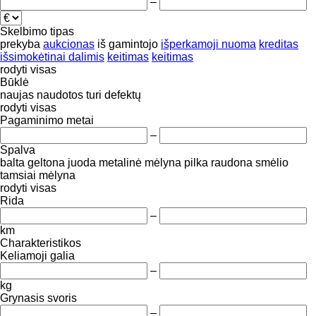
–
Skelbimo tipas
prekyba
aukcionas
iš gamintojo
išperkamoji nuoma
kreditas
išsimokėtinai dalimis
keitimas
keitimas
rodyti visas
Būklė
naujas
naudotos
turi defektų
rodyti visas
Pagaminimo metai
–
Spalva
balta
geltona
juoda
metalinė
mėlyna
pilka
raudona
smėlio
tamsiai mėlyna
rodyti visas
Rida
–
km
Charakteristikos
Keliamoji galia
–
kg
Grynasis svoris
–