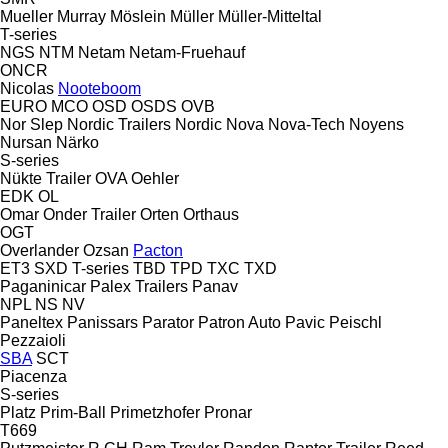
Mueller
Murray
Möslein
Müller
Müller-Mitteltal
T-series
NGS
NTM
Netam
Netam-Fruehauf
ONCR
Nicolas
Nooteboom
EURO
MCO
OSD
OSDS
OVB
Nor Slep
Nordic Trailers
Nordic
Nova
Nova-Tech
Noyens
Nursan
Närko
S-series
Nükte Trailer
OVA
Oehler
EDK
OL
Omar
Onder Trailer
Orten
Orthaus
OGT
Overlander
Ozsan
Pacton
ET3
SXD
T-series
TBD
TPD
TXC
TXD
Paganinicar
Palex Trailers
Panav
NPL
NS
NV
Paneltex
Panissars
Parator
Patron Auto
Pavic
Peischl
Pezzaioli
SBA
SCT
Piacenza
S-series
Platz
Prim-Ball
Primetzhofer
Pronar
T669