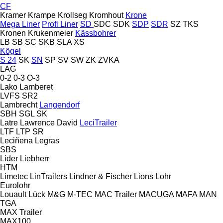
CF
Kramer
Krampe
Krollseg
Kromhout
Krone
Mega Liner
Profi Liner
SD
SDC
SDK
SDP
SDR
SZ
TKS
Kronen
Krukenmeier
Kässbohrer
LB
SB
SC
SKB
SLA
XS
Kögel
S 24
SK
SN
SP
SV
SW
ZK
ZVKA
LAG
0-2
0-3
O-3
Lako
Lamberet
LVFS
SR2
Lambrecht
Langendorf
SBH
SGL
SK
Latre
Lawrence David
LeciTrailer
LTF
LTP
SR
Leciñena
Legras
SBS
Lider
Liebherr
HTM
Limetec
LinTrailers
Lindner & Fischer
Lions
Lohr
Eurolohr
Louault
Lück
M&G
M-TEC
MAC Trailer
MACUGA
MAFA
MAN
TGA
MAX Trailer
MAX100