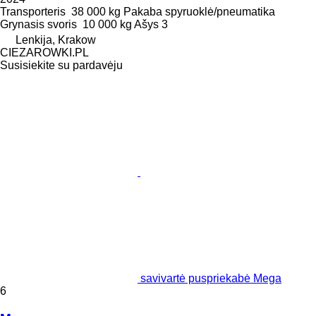
Transporteris
38 000 kg
Pakaba
spyruoklė/pneumatika
Grynasis svoris
10 000 kg
Ašys
3
Lenkija, Krakow
CIEZAROWKI.PL
Susisiekite su pardavėju
savivartė puspriekabė Mega
6