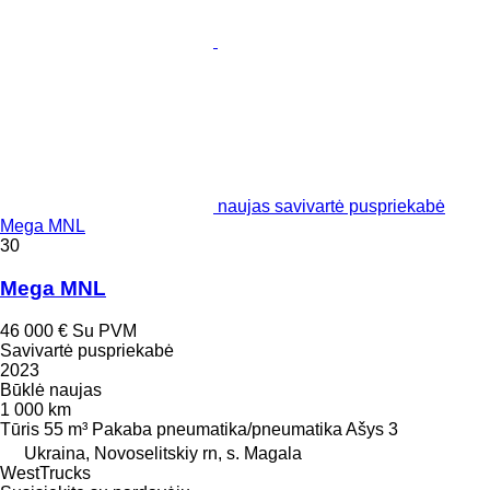
naujas savivartė puspriekabė
Mega MNL
30
Mega MNL
46 000 €
Su PVM
Savivartė puspriekabė
2023
Būklė
naujas
1 000 km
Tūris
55 m³
Pakaba
pneumatika/pneumatika
Ašys
3
Ukraina, Novoselitskiy rn, s. Magala
WestTrucks