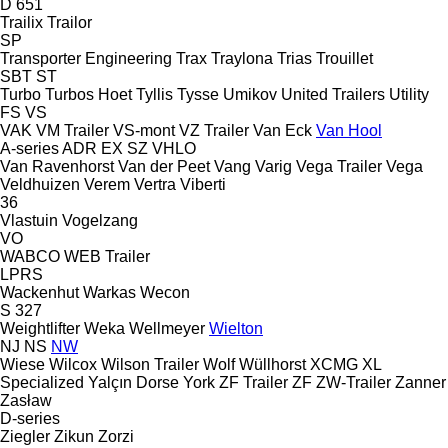
D 651
Trailix
Trailor
SP
Transporter Engineering
Trax
Traylona
Trias
Trouillet
SBT
ST
Turbo
Turbos Hoet
Tyllis
Tysse
Umikov
United Trailers
Utility
FS
VS
VAK
VM Trailer
VS-mont
VZ Trailer
Van Eck
Van Hool
A-series
ADR
EX
SZ
VHLO
Van Ravenhorst
Van der Peet
Vang
Varig
Vega Trailer
Vega
Veldhuizen
Verem
Vertra
Viberti
36
Vlastuin
Vogelzang
VO
WABCO
WEB Trailer
LPRS
Wackenhut
Warkas
Wecon
S 327
Weightlifter
Weka
Wellmeyer
Wielton
NJ
NS
NW
Wiese
Wilcox
Wilson Trailer
Wolf
Wüllhorst
XCMG
XL
Specialized
Yalçın Dorse
York
ZF Trailer
ZF
ZW-Trailer
Zanner
Zasław
D-series
Ziegler
Zikun
Zorzi