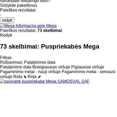
Nerandate reikalingo filtro?
Siūlykite pakeitimus
Paieškos rezultatai:
-
rodyti
Informacija apie Mega
Paieškos rezultatai:
73 skelbimai
Rodyti
73 skelbimai:
Puspriekabės Mega
Filtras
Rūšiavimas
:
Patalpinimo data
Patalpinimo data
Brangiausias viršuje
Pigiausias viršuje
Pagaminimo metai - nauji viršuje
Pagaminimo metai - seniausi
viršuje
Rida ⬊
Rida ⬈