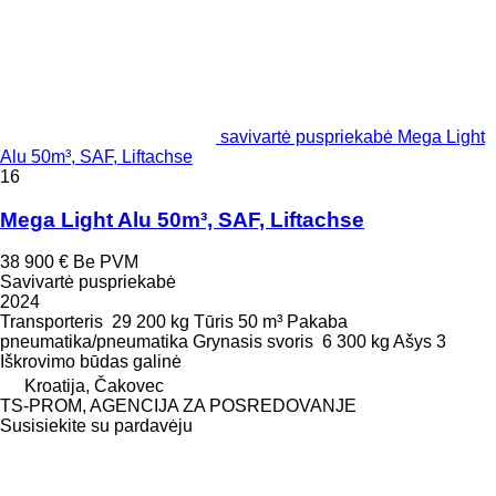
savivartė puspriekabė Mega Light
Alu 50m³, SAF, Liftachse
16
Mega Light Alu 50m³, SAF, Liftachse
38 900 €
Be PVM
Savivartė puspriekabė
2024
Transporteris
29 200 kg
Tūris
50 m³
Pakaba
pneumatika/pneumatika
Grynasis svoris
6 300 kg
Ašys
3
Iškrovimo būdas
galinė
Kroatija, Čakovec
TS-PROM, AGENCIJA ZA POSREDOVANJE
Susisiekite su pardavėju