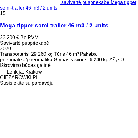
savivartė puspriekabė Mega tipper
semi-trailer 46 m3 / 2 units
15
Mega tipper semi-trailer 46 m3 / 2 units
23 200 €
Be PVM
Savivartė puspriekabė
2020
Transporteris
29 260 kg
Tūris
46 m³
Pakaba
pneumatika/pneumatika
Grynasis svoris
6 240 kg
Ašys
3
Iškrovimo būdas
galinė
Lenkija, Krakow
CIEZAROWKI.PL
Susisiekite su pardavėju