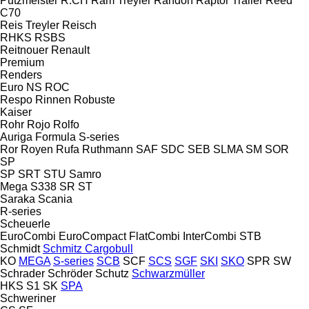
Putzmeister
R.CH
Ram Treyler
Randon
Raptor Trailer
Reed
C70
Reis Treyler
Reisch
RHKS
RSBS
Reitnouer
Renault
Premium
Renders
Euro
NS
ROC
Respo
Rinnen
Robuste
Kaiser
Rohr
Rojo
Rolfo
Auriga
Formula
S-series
Ror
Royen
Rufa
Ruthmann
SAF
SDC
SEB
SLMA
SM
SOR
SP
SP
SRT
STU
Samro
Mega
S338
SR
ST
Saraka
Scania
R-series
Scheuerle
EuroCombi
EuroCompact
FlatCombi
InterCombi
STB
Schmidt
Schmitz Cargobull
KO
MEGA
S-series
SCB
SCF
SCS
SGF
SKI
SKO
SPR
SW
Schrader
Schröder
Schutz
Schwarzmüller
HKS
S1
SK
SPA
Schweriner