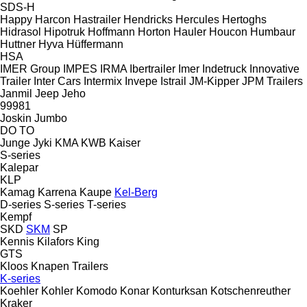
SDS-H
Happy
Harcon
Hastrailer
Hendricks
Hercules
Hertoghs
Hidrasol
Hipotruk
Hoffmann
Horton Hauler
Houcon
Humbaur
Huttner
Hyva
Hüffermann
HSA
IMER Group
IMPES
IRMA
Ibertrailer
Imer
Indetruck
Innovative
Trailer
Inter Cars
Intermix
Invepe
Istrail
JM-Kipper
JPM Trailers
Janmil
Jeep
Jeho
99981
Joskin
Jumbo
DO
TO
Junge
Jyki
KMA
KWB
Kaiser
S-series
Kalepar
KLP
Kamag
Karrena
Kaupe
Kel-Berg
D-series
S-series
T-series
Kempf
SKD
SKM
SP
Kennis
Kilafors
King
GTS
Kloos
Knapen Trailers
K-series
Koehler
Kohler
Komodo
Konar
Konturksan
Kotschenreuther
Kraker