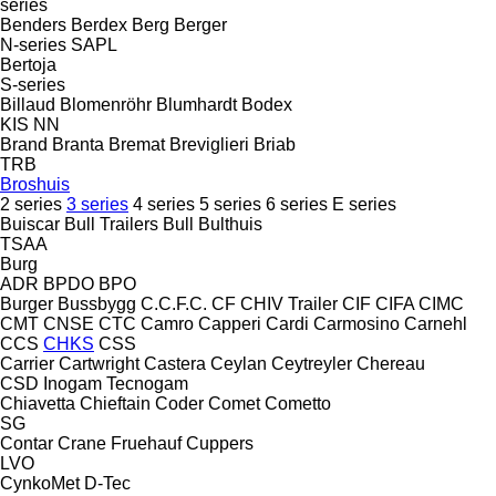
series
Benders
Berdex
Berg
Berger
N-series
SAPL
Bertoja
S-series
Billaud
Blomenröhr
Blumhardt
Bodex
KIS
NN
Brand
Branta
Bremat
Breviglieri
Briab
TRB
Broshuis
2 series
3 series
4 series
5 series
6 series
E series
Buiscar
Bull Trailers
Bull
Bulthuis
TSAA
Burg
ADR
BPDO
BPO
Burger
Bussbygg
C.C.F.C.
CF
CHIV Trailer
CIF
CIFA
CIMC
CMT
CNSE
CTC
Camro
Capperi
Cardi
Carmosino
Carnehl
CCS
CHKS
CSS
Carrier
Cartwright
Castera
Ceylan
Ceytreyler
Chereau
CSD
Inogam
Tecnogam
Chiavetta
Chieftain
Coder
Comet
Cometto
SG
Contar
Crane Fruehauf
Cuppers
LVO
CynkoMet
D-Tec