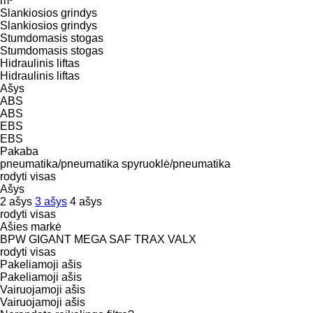
m³
Slankiosios grindys
Slankiosios grindys
Stumdomasis stogas
Stumdomasis stogas
Hidraulinis liftas
Hidraulinis liftas
Ašys
ABS
ABS
EBS
EBS
Pakaba
pneumatika/pneumatika
spyruoklė/pneumatika
rodyti visas
Ašys
2 ašys
3 ašys
4 ašys
rodyti visas
Ašies markė
BPW
GIGANT
MEGA
SAF
TRAX
VALX
rodyti visas
Pakeliamoji ašis
Pakeliamoji ašis
Vairuojamoji ašis
Vairuojamoji ašis