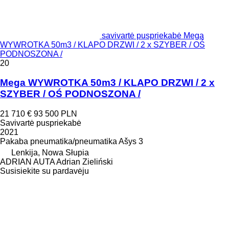
savivartė puspriekabė Mega
WYWROTKA 50m3 / KLAPO DRZWI / 2 x SZYBER / OŚ
PODNOSZONA /
20
Mega WYWROTKA 50m3 / KLAPO DRZWI / 2 x
SZYBER / OŚ PODNOSZONA /
21 710 €
93 500 PLN
Savivartė puspriekabė
2021
Pakaba
pneumatika/pneumatika
Ašys
3
Lenkija, Nowa Słupia
ADRIAN AUTA Adrian Zieliński
Susisiekite su pardavėju