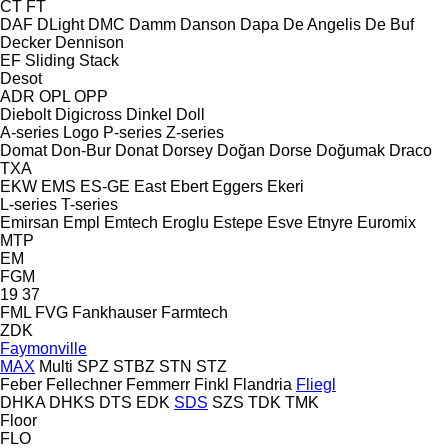
CT
FT
DAF
DLight
DMC
Damm
Danson
Dapa
De Angelis
De Buf
Decker
Dennison
EF
Sliding
Stack
Desot
ADR
OPL
OPP
Diebolt
Digicross
Dinkel
Doll
A-series
Logo
P-series
Z-series
Domat
Don-Bur
Donat
Dorsey
Doğan Dorse
Doğumak
Draco
TXA
EKW
EMS
ES-GE
East
Ebert
Eggers
Ekeri
L-series
T-series
Emirsan
Empl
Emtech
Eroglu
Estepe
Esve
Etnyre
Euromix
MTP
EM
FGM
19
37
FML
FVG
Fankhauser
Farmtech
ZDK
Faymonville
MAX
Multi
SPZ
STBZ
STN
STZ
Feber
Fellechner
Femmerr
Finkl
Flandria
Fliegl
DHKA
DHKS
DTS
EDK
SDS
SZS
TDK
TMK
Floor
FLO