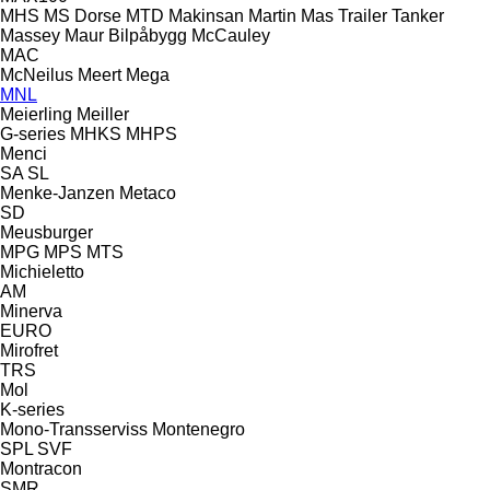
MHS
MS Dorse
MTD
Makinsan
Martin
Mas Trailer Tanker
Massey
Maur Bilpåbygg
McCauley
MAC
McNeilus
Meert
Mega
MNL
Meierling
Meiller
G-series
MHKS
MHPS
Menci
SA
SL
Menke-Janzen
Metaco
SD
Meusburger
MPG
MPS
MTS
Michieletto
AM
Minerva
EURO
Mirofret
TRS
Mol
K-series
Mono-Transserviss
Montenegro
SPL
SVF
Montracon
SMR