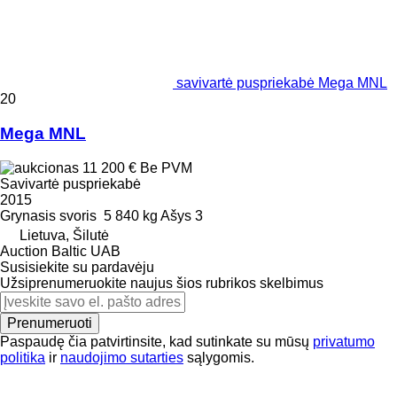
savivartė puspriekabė Mega MNL
20
Mega MNL
11 200 €
Be PVM
Savivartė puspriekabė
2015
Grynasis svoris
5 840 kg
Ašys
3
Lietuva, Šilutė
Auction Baltic UAB
Susisiekite su pardavėju
Užsiprenumeruokite naujus šios rubrikos skelbimus
Prenumeruoti
Paspaudę čia patvirtinsite, kad sutinkate su mūsų
privatumo
politika
ir
naudojimo sutarties
sąlygomis.