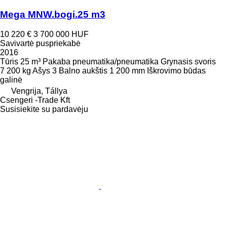
Mega MNW.bogi.25 m3
10 220 €
3 700 000 HUF
Savivartė puspriekabė
2016
Tūris
25 m³
Pakaba
pneumatika/pneumatika
Grynasis svoris
7 200 kg
Ašys
3
Balno aukštis
1 200 mm
Iškrovimo būdas
galinė
Vengrija, Tállya
Csengeri -Trade Kft
Susisiekite su pardavėju