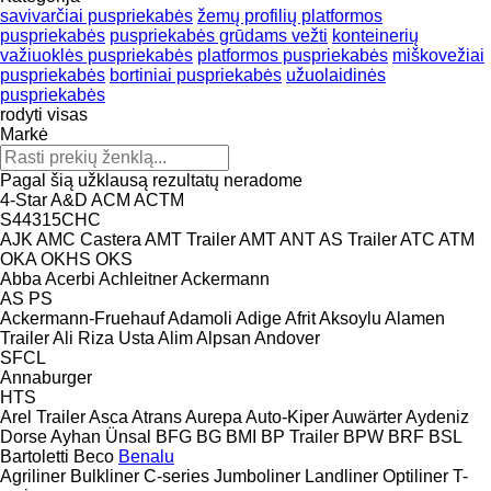
savivarčiai puspriekabės
žemų profilių platformos
puspriekabės
puspriekabės grūdams vežti
konteinerių
važiuoklės puspriekabės
platformos puspriekabės
miškovežiai
puspriekabės
bortiniai puspriekabės
užuolaidinės
puspriekabės
rodyti visas
Markė
Pagal šią užklausą rezultatų neradome
4-Star
A&D
ACM
ACTM
S44315CHC
AJK
AMC Castera
AMT Trailer
AMT
ANT
AS Trailer
ATC
ATM
OKA
OKHS
OKS
Abba
Acerbi
Achleitner
Ackermann
AS
PS
Ackermann-Fruehauf
Adamoli
Adige
Afrit
Aksoylu
Alamen
Trailer
Ali Riza Usta
Alim
Alpsan
Andover
SFCL
Annaburger
HTS
Arel Trailer
Asca
Atrans
Aurepa
Auto-Kiper
Auwärter
Aydeniz
Dorse
Ayhan Ünsal
BFG
BG
BMI
BP Trailer
BPW
BRF
BSL
Bartoletti
Beco
Benalu
Agriliner
Bulkliner
C-series
Jumboliner
Landliner
Optiliner
T-