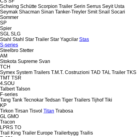
CS
SF
Schwing
Schütte
Scorpion Trailer
Serin
Serrus
Seyit Usta
Seymak
Shacman
Sinan Tanker-Treyler
Smit
Snail
Socari
Sommer
SP
Spier
SGL
SLG
Stahl
Stahl
Star Trailer
Star Yagcilar
Stas
S-series
Steelbro
Stetter
AM
Stokota
Supreme
Svan
TCH
Symex
System Trailers
T.M.T. Costruzioni
TAD
TAL Trailer
TKS
TMT
TSR
4.SOU
Talbert
Talson
F-series
Tang
Tank
Tecnokar
Tedsan
Tiger Trailers
Tijhof
Tiki
KP
Tirkon
Tirsan
Tisvol
Titan
Trabosa
GL
GMO
Tracon
LPRS
TO
Trail King
Trailer Europe
Trailerbygg
Trailis