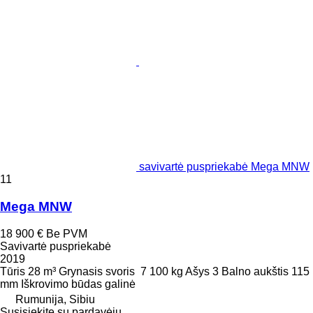
savivartė puspriekabė Mega MNW
11
Mega MNW
18 900 €
Be PVM
Savivartė puspriekabė
2019
Tūris
28 m³
Grynasis svoris
7 100 kg
Ašys
3
Balno aukštis
115
mm
Iškrovimo būdas
galinė
Rumunija, Sibiu
Susisiekite su pardavėju