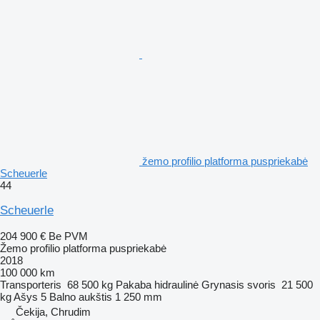
žemo profilio platforma puspriekabė
Scheuerle
44
Scheuerle
204 900 €
Be PVM
Žemo profilio platforma puspriekabė
2018
100 000 km
Transporteris
68 500 kg
Pakaba
hidraulinė
Grynasis svoris
21 500
kg
Ašys
5
Balno aukštis
1 250 mm
Čekija, Chrudim