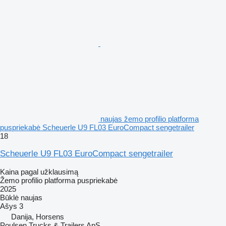
naujas žemo profilio platforma
puspriekabė Scheuerle U9 FL03 EuroCompact sengetrailer
18
Scheuerle U9 FL03 EuroCompact sengetrailer
Kaina pagal užklausimą
Žemo profilio platforma puspriekabė
2025
Būklė
naujas
Ašys
3
Danija, Horsens
Poulsen Trucks & Trailers ApS