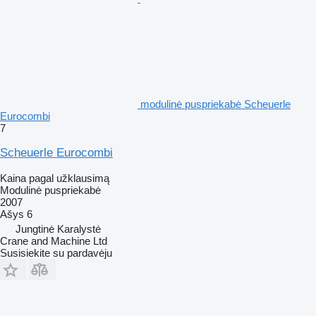
modulinė puspriekabė Scheuerle
Eurocombi
7
Scheuerle Eurocombi
Kaina pagal užklausimą
Modulinė puspriekabė
2007
Ašys
6
Jungtinė Karalystė
Crane and Machine Ltd
Susisiekite su pardavėju