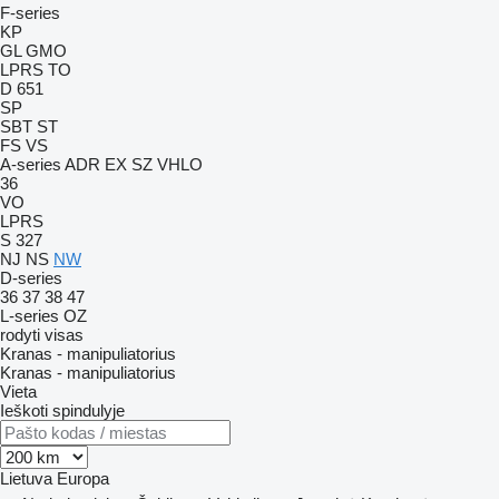
F-series
KP
GL
GMO
LPRS
TO
D 651
SP
SBT
ST
FS
VS
A-series
ADR
EX
SZ
VHLO
36
VO
LPRS
S 327
NJ
NS
NW
D-series
36
37
38
47
L-series
OZ
rodyti visas
Kranas - manipuliatorius
Kranas - manipuliatorius
Vieta
Ieškoti spindulyje
Lietuva
Europa