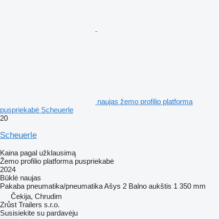
naujas žemo profilio platforma
puspriekabė Scheuerle
20
Scheuerle
Kaina pagal užklausimą
Žemo profilio platforma puspriekabė
2024
Būklė
naujas
Pakaba
pneumatika/pneumatika
Ašys
2
Balno aukštis
1 350 mm
Čekija, Chrudim
Zrůst Trailers s.r.o.
Susisiekite su pardavėju