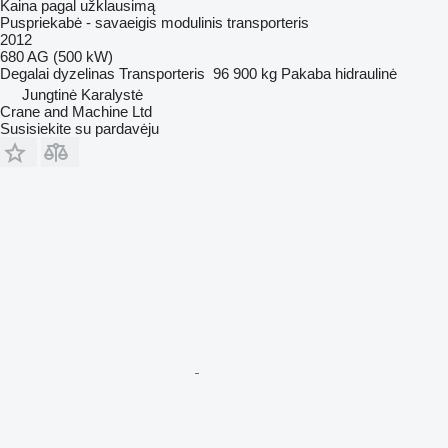
Kaina pagal užklausimą
Puspriekabė - savaeigis modulinis transporteris
2012
680 AG (500 kW)
Degalai
dyzelinas
Transporteris
96 900 kg
Pakaba
hidraulinė
Jungtinė Karalystė
Crane and Machine Ltd
Susisiekite su pardavėju