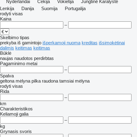
Nyderlandai
Čekija
Vokietija
Jungtinė Karalystė
Lenkija
Danija
Suomija
Portugalija
rodyti visas
Kaina
–
Skelbimo tipas
prekyba
iš gamintojo
išperkamoji nuoma
kreditas
išsimokėtinai
dalimis
keitimas
keitimas
Būklė
naujas
naudotos
perdirbtas
Pagaminimo metai
–
Spalva
geltona
mėlyna
pilka
raudona
tamsiai mėlyna
rodyti visas
Rida
–
km
Charakteristikos
Keliamoji galia
–
kg
Grynasis svoris