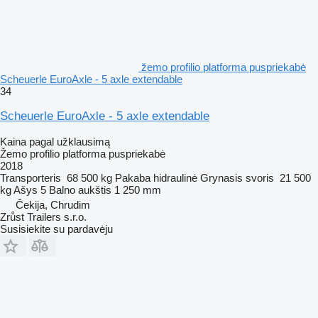
žemo profilio platforma puspriekabė
Scheuerle EuroAxle - 5 axle extendable
34
Scheuerle EuroAxle - 5 axle extendable
Kaina pagal užklausimą
Žemo profilio platforma puspriekabė
2018
Transporteris
68 500 kg
Pakaba
hidraulinė
Grynasis svoris
21 500
kg
Ašys
5
Balno aukštis
1 250 mm
Čekija, Chrudim
Zrůst Trailers s.r.o.
Susisiekite su pardavėju