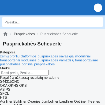
Puspriekabės
Puspriekabės Scheuerle
Puspriekabės Scheuerle
Kategorija
žemų profilių platformos puspriekabės
savaeigiai moduliniai
transporteriai
modulinės puspriekabės
vamzdžių transportavimo
puspriekabės
bortiniai puspriekabės
Markė
Pagal šią užklausą rezultatų neradome
S44315CHC
OKA
OKHS
OKS
AS
PS
SFCL
HTS
Agriliner
Bulkliner
C-series
Jumboliner
Landliner
Optiliner
T-series