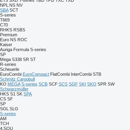
ET3
SXD
T-series
TBD
TPD
TXC
TXD
NPL
NS
NV
SBA
SCT
S-series
T669
C70
RHKS
RSBS
Premium
Euro
NS
ROC
Kaiser
Auriga
Formula
S-series
SP
Mega
S338
SR
ST
R-series
Scheuerle
EuroCombi
EuroCompact
FlatCombi
InterCombi
STB
Schmitz Cargobull
KO
MEGA
S-series
SCB
SCF
SCS
SGF
SKI
SKO
SPR
SW
Schwarzmüller
HKS
S1
SK
SPA
CS
SF
SP
SGL
SLG
S-series
AM
TCH
4.SOU