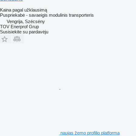
Kaina pagal užklausimą
Puspriekabė - savaeigis modulinis transporteris
Vengrija, Szécsény
TOV Enerprof Grup
Susisiekite su pardavėju
naujas žemo profilio platforma