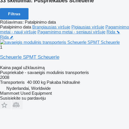
33 skelbimai:
Puspriekabės Scheuerle
Filtras
Rūšiavimas
:
Patalpinimo data
Patalpinimo data
Brangiausias viršuje
Pigiausias viršuje
Pagaminimo
metai - nauji viršuje
Pagaminimo metai - seniausi viršuje
Rida ⬊
Rida ⬈
1
Scheuerle SPMT Scheuerle
Kaina pagal užklausimą
Puspriekabė - savaeigis modulinis transporteris
2008
Transporteris
40 000 kg
Pakaba
hidraulinė
Nyderlandai, Worldwide
Mammoet Used Equipment
Susisiekite su pardavėju