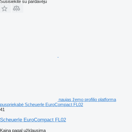
Susisiekite su pardavėju
naujas žemo profilio platforma
puspriekabė Scheuerle EuroCompact FL02
41
Scheuerle EuroCompact FL02
Kaina pagal užklausimą