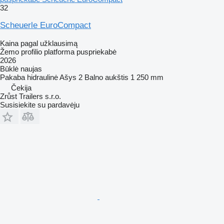
32
Scheuerle EuroCompact
Kaina pagal užklausimą
Žemo profilio platforma puspriekabė
2026
Būklė
naujas
Pakaba
hidraulinė
Ašys
2
Balno aukštis
1 250 mm
Čekija
Zrůst Trailers s.r.o.
Susisiekite su pardavėju