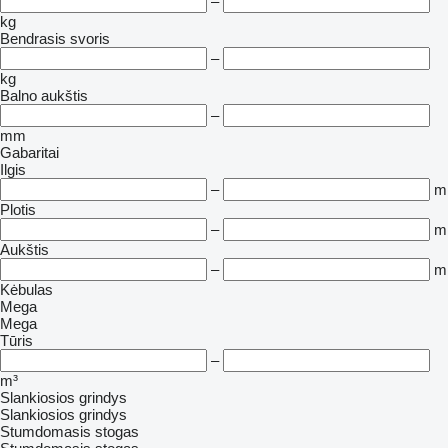
–
kg
Bendrasis svoris
–
kg
Balno aukštis
–
mm
Gabaritai
Ilgis
–
m
Plotis
–
m
Aukštis
–
m
Kėbulas
Mega
Mega
Tūris
–
m³
Slankiosios grindys
Slankiosios grindys
Stumdomasis stogas