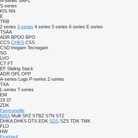
N-series
SAPL
S-series
KIS
NN
E
TRB
2 series
3 series
4 series
5 series
6 series
E series
TSAA
ADR
BPDO
BPO
CCS
CHKS
CSS
CSD
Inogam
Tecnogam
SG
LVO
CT
FT
EF
Sliding
Stack
ADR
OPL
OPP
A-series
Logo
P-series
Z-series
TXA
L-series
T-series
EM
19
37
ZDK
Faymonville
MAX
Multi
SPZ
STBZ
STN
STZ
DHKA
DHKS
DTS
EDK
SDS
SZS
TDK
TMK
FLO
HW
Fruehauf