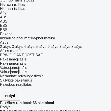
Stumdomasis stogas
Hidraulinis liftas
Hidraulinis liftas
Ašys
ABS
ABS
EBS
EBS
Pakaba
hidraulinė
pneumatika/pneumatika
Ašys
2 ašys
3 ašys
4 ašys
5 ašys
6 ašys
7 ašys
8 ašys
Ašies markė
BPW
GIGANT
JOST
SAF
Pakeliamoji ašis
Pakeliamoji ašis
Vairuojamoji ašis
Vairuojamoji ašis
Nerandate reikalingo filtro?
Siūlykite pakeitimus
Paieškos rezultatai:
-
rodyti
Paieškos rezultatai:
33 skelbimai
Rodyti