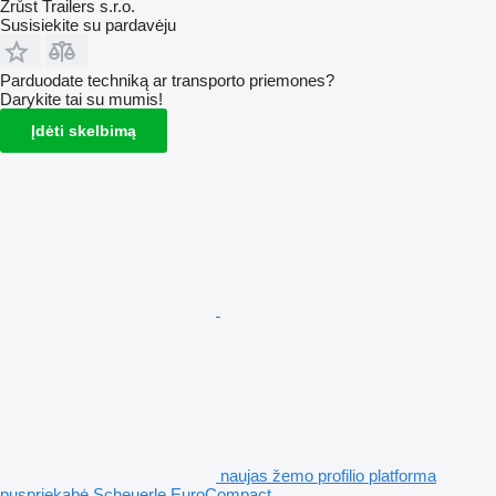
Zrůst Trailers s.r.o.
Susisiekite su pardavėju
Parduodate techniką ar transporto priemones?
Darykite tai su mumis!
Įdėti skelbimą
naujas žemo profilio platforma
puspriekabė Scheuerle EuroCompact