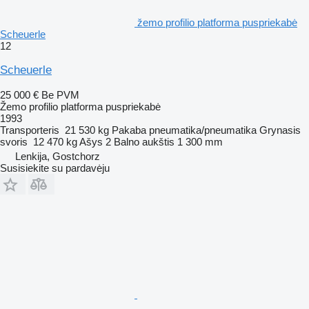
žemo profilio platforma puspriekabė
Scheuerle
12
Scheuerle
25 000 €
Be PVM
Žemo profilio platforma puspriekabė
1993
Transporteris
21 530 kg
Pakaba
pneumatika/pneumatika
Grynasis
svoris
12 470 kg
Ašys
2
Balno aukštis
1 300 mm
Lenkija, Gostchorz
Susisiekite su pardavėju