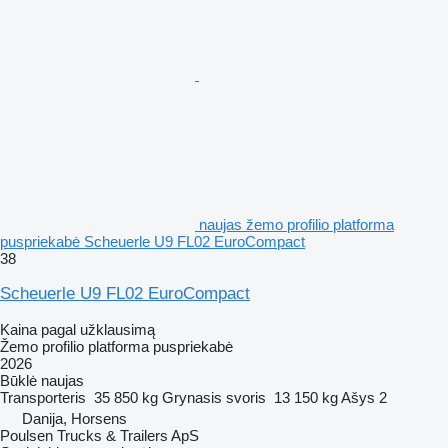
naujas žemo profilio platforma
puspriekabė Scheuerle U9 FL02 EuroCompact
38
Scheuerle U9 FL02 EuroCompact
Kaina pagal užklausimą
Žemo profilio platforma puspriekabė
2026
Būklė
naujas
Transporteris
35 850 kg
Grynasis svoris
13 150 kg
Ašys
2
Danija, Horsens
Poulsen Trucks & Trailers ApS