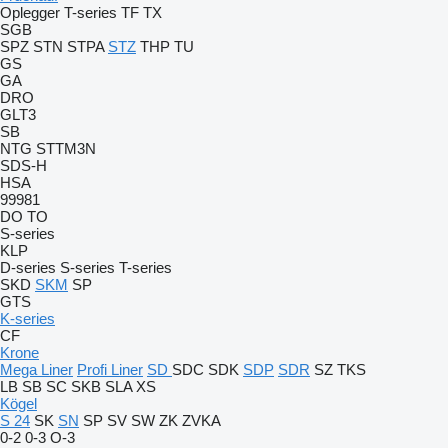
Oplegger
T-series
TF
TX
SGB
SPZ
STN
STPA
STZ
THP
TU
GS
GA
DRO
GLT3
SB
NTG
STTM3N
SDS-H
HSA
99981
DO
TO
S-series
KLP
D-series
S-series
T-series
SKD
SKM
SP
GTS
K-series
CF
Krone
Mega Liner
Profi Liner
SD
SDC
SDK
SDP
SDR
SZ
TKS
LB
SB
SC
SKB
SLA
XS
Kögel
S 24
SK
SN
SP
SV
SW
ZK
ZVKA
0-2
0-3
O-3