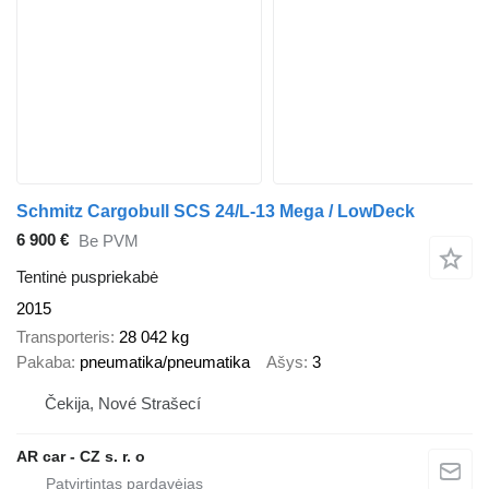
Schmitz Cargobull SCS 24/L-13 Mega / LowDeck
6 900 €
Be PVM
Tentinė puspriekabė
2015
Transporteris
28 042 kg
Pakaba
pneumatika/pneumatika
Ašys
3
Čekija, Nové Strašecí
AR car - CZ s. r. o