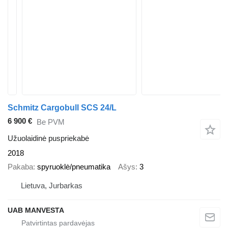
Schmitz Cargobull SCS 24/L
6 900 €
Be PVM
Užuolaidinė puspriekabė
2018
Pakaba
spyruoklė/pneumatika
Ašys
3
Lietuva, Jurbarkas
UAB MANVESTA