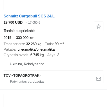
Schmitz Cargobull SCS 24/L
19 700 USD
≈ 17 050 €
Tentinė puspriekabė
2019
300 000 km
Transporteris
32 260 kg
Tūris
90 m³
Pakaba
pneumatika/pneumatika
Grynasis svoris
6 745 kg
Ašys
3
Ukraina, Kolodyazhne
TOV «TOPAGROTRAK»