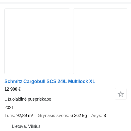
Schmitz Cargobull SCS 24/L Multilock XL
12 900 €
Užuolaidinė puspriekabė
2021
Tūris
92,89 m³
Grynasis svoris
6 262 kg
Ašys
3
Lietuva, Vilnius