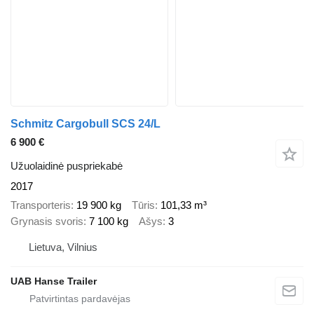
Schmitz Cargobull SCS 24/L
6 900 €
Užuolaidinė puspriekabė
2017
Transporteris
19 900 kg
Tūris
101,33 m³
Grynasis svoris
7 100 kg
Ašys
3
Lietuva, Vilnius
UAB Hanse Trailer