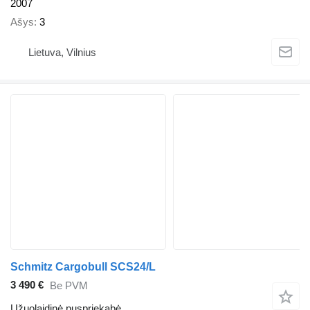
2007
Ašys
3
Lietuva, Vilnius
Schmitz Cargobull SCS24/L
3 490 €
Be PVM
Užuolaidinė puspriekabė