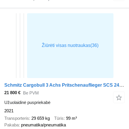
Schmitz Cargobull 3 Achs Pritschenauflieger SCS 24/L-13.62 Mega, Power-Curtain Ju
21 800 €
Be PVM
Užuolaidinė puspriekabė
2021
Transporteris
29 659 kg
Tūris
99 m³
Pakaba
pneumatika/pneumatika