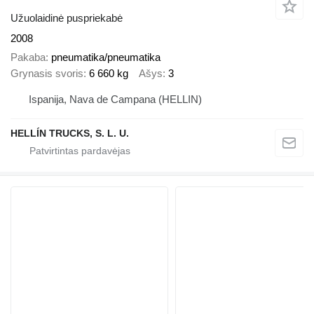
Užuolaidinė puspriekabė
2008
Pakaba
pneumatika/pneumatika
Grynasis svoris
6 660 kg
Ašys
3
Ispanija, Nava de Campana (HELLIN)
HELLÍN TRUCKS, S. L. U.