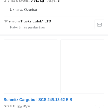
Grynasis svoris
6 911 kg
Ašys
3
Ukraina, Ozertse
"Premium Trucks Lutsk" LTD
Schmitz Cargobull SCS 24/L13,62 E B
8 500 €
Be PVM