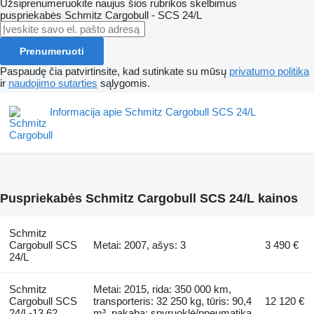
Užsiprenumeruokite naujus šios rubrikos skelbimus
puspriekabės
Schmitz Cargobull - SCS 24/L
Prenumeruoti
Paspaudę čia patvirtinsite, kad sutinkate su mūsų
privatumo politika
ir
naudojimo sutarties
sąlygomis.
Informacija apie Schmitz Cargobull SCS 24/L
Puspriekabės Schmitz Cargobull SCS 24/L kainos
Schmitz
Cargobull SCS
Metai: 2007, ašys: 3
3 490 €
24/L
Schmitz
Metai: 2015, rida: 350 000 km,
Cargobull SCS
transporteris: 32 250 kg, tūris: 90,4
12 120 €
24/L-13.62
m³, pakaba: spyruoklė/pneumatika