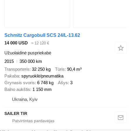
Schmitz Cargobull SCS 24/L-13.62
14 000 USD
≈ 12 120 €
Užuolaidinė puspriekabė
2015
350 000 km
Transporteris
32 250 kg
Tūris
90,4 m³
Pakaba
spyruoklė/pneumatika
Grynasis svoris
6 748 kg
Ašys
3
Balno aukštis
1 150 mm
Ukraina, Kyiv
SAILER TIR