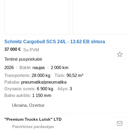
Schmitz Cargobull SCS 24/L - 13.62 EB shtora
37 000 €
Su PVM
Tentinė puspriekabė
2026
Būklė
naujas
2 000 km
Transporteris
28 000 kg
Tūris
90,52 m³
Pakaba
pneumatika/pneumatika
Grynasis svoris
6 900 kg
Ašys
3
Balno aukštis
1 150 mm
Ukraina, Ozertse
"Premium Trucks Lutsk" LTD