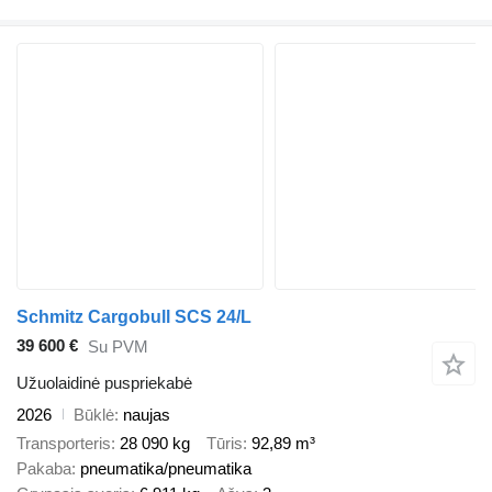
Schmitz Cargobull SCS 24/L
39 600 €
Su PVM
Užuolaidinė puspriekabė
2026
Būklė
naujas
Transporteris
28 090 kg
Tūris
92,89 m³
Pakaba
pneumatika/pneumatika