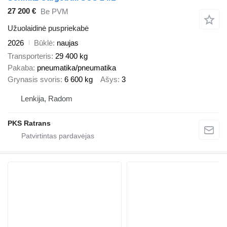
27 200 €
Be PVM
Užuolaidinė puspriekabė
2026
Būklė
naujas
Transporteris
29 400 kg
Pakaba
pneumatika/pneumatika
Grynasis svoris
6 600 kg
Ašys
3
Lenkija, Radom
PKS Ratrans