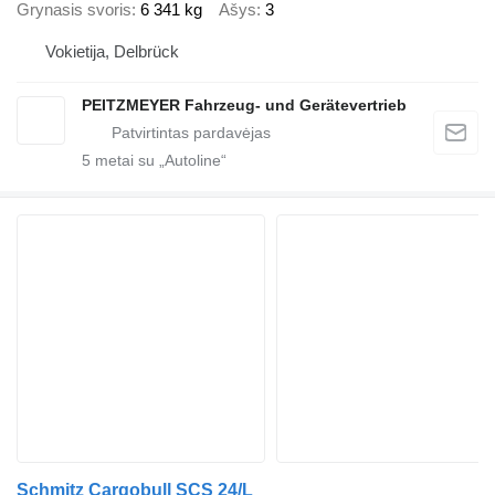
Grynasis svoris
6 341 kg
Ašys
3
Vokietija, Delbrück
PEITZMEYER Fahrzeug- und Gerätevertrieb
5
metai su „Autoline“
Schmitz Cargobull SCS 24/L