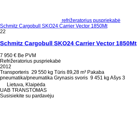
refrižeratorius puspriekabė
Schmitz Cargobull SKO24 Carrier Vector 1850Mt
22
Schmitz Cargobull SKO24 Carrier Vector 1850Mt
7 950 €
Be PVM
Refrižeratorius puspriekabė
2012
Transporteris
29 550 kg
Tūris
89,28 m³
Pakaba
pneumatika/pneumatika
Grynasis svoris
9 451 kg
Ašys
3
Lietuva, Klaipėda
UAB TRANSTOMAS
Susisiekite su pardavėju