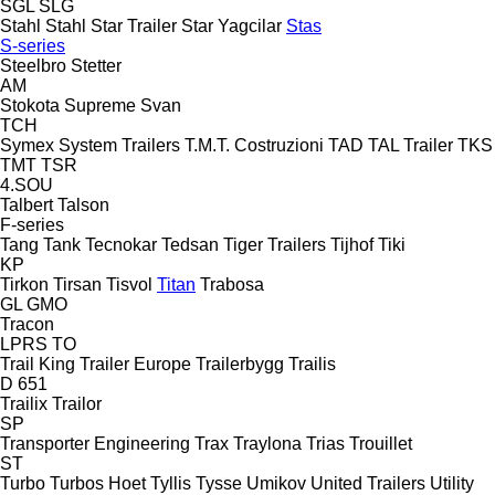
SGL
SLG
Stahl
Stahl
Star Trailer
Star Yagcilar
Stas
S-series
Steelbro
Stetter
AM
Stokota
Supreme
Svan
TCH
Symex
System Trailers
T.M.T. Costruzioni
TAD
TAL Trailer
TKS
TMT
TSR
4.SOU
Talbert
Talson
F-series
Tang
Tank
Tecnokar
Tedsan
Tiger Trailers
Tijhof
Tiki
KP
Tirkon
Tirsan
Tisvol
Titan
Trabosa
GL
GMO
Tracon
LPRS
TO
Trail King
Trailer Europe
Trailerbygg
Trailis
D 651
Trailix
Trailor
SP
Transporter Engineering
Trax
Traylona
Trias
Trouillet
ST
Turbo
Turbos Hoet
Tyllis
Tysse
Umikov
United Trailers
Utility