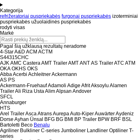
Kategorija
refrižeratoriai puspriekabės
furgonai puspriekabės
izoterminiai
puspriekabės
užuolaidinės puspriekabės
rodyti visas
Markė
Pagal šią užklausą rezultatų neradome
4-Star
A&D
ACM
ACTM
S44315CHC
AJK
AMC Castera
AMT Trailer
AMT
ANT
AS Trailer
ATC
ATM
OKA
OKHS
OKS
Abba
Acerbi
Achleitner
Ackermann
AS
PS
Ackermann-Fruehauf
Adamoli
Adige
Afrit
Aksoylu
Alamen
Trailer
Ali Riza Usta
Alim
Alpsan
Andover
SFCL
Annaburger
HTS
Arel Trailer
Asca
Atrans
Aurepa
Auto-Kiper
Auwärter
Aydeniz
Dorse
Ayhan Ünsal
BFG
BG
BMI
BP Trailer
BPW
BRF
BSL
Bartoletti
Beco
Benalu
Agriliner
Bulkliner
C-series
Jumboliner
Landliner
Optiliner
T-
series