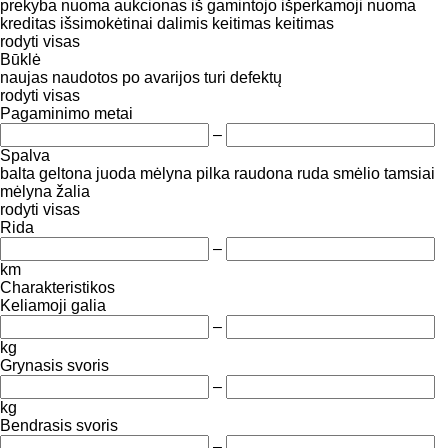
prekyba
nuoma
aukcionas
iš gamintojo
išperkamoji nuoma
kreditas
išsimokėtinai dalimis
keitimas
keitimas
rodyti visas
Būklė
naujas
naudotos
po avarijos
turi defektų
rodyti visas
Pagaminimo metai
–
Spalva
balta
geltona
juoda
mėlyna
pilka
raudona
ruda
smėlio
tamsiai
mėlyna
žalia
rodyti visas
Rida
–
km
Charakteristikos
Keliamoji galia
–
kg
Grynasis svoris
–
kg
Bendrasis svoris
–