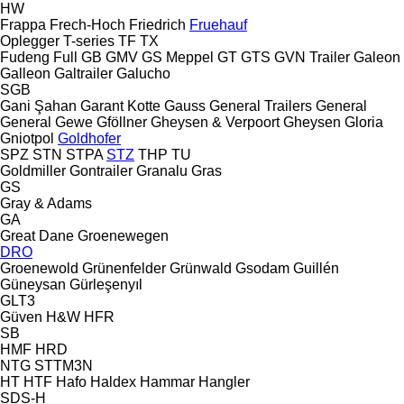
HW
Frappa
Frech-Hoch
Friedrich
Fruehauf
Oplegger
T-series
TF
TX
Fudeng
Full
GB
GMV
GS Meppel
GT
GTS
GVN Trailer
Galeon
Galleon
Galtrailer
Galucho
SGB
Gani Şahan
Garant Kotte
Gauss
General Trailers
General
General
Gewe
Gföllner
Gheysen & Verpoort
Gheysen
Gloria
Gniotpol
Goldhofer
SPZ
STN
STPA
STZ
THP
TU
Goldmiller
Gontrailer
Granalu
Gras
GS
Gray & Adams
GA
Great Dane
Groenewegen
DRO
Groenewold
Grünenfelder
Grünwald
Gsodam
Guillén
Güneysan
Gürleşenyıl
GLT3
Güven
H&W
HFR
SB
HMF
HRD
NTG
STTM3N
HT
HTF
Hafo
Haldex
Hammar
Hangler
SDS-H