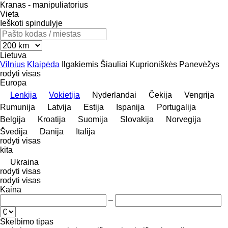
Kranas - manipuliatorius
Vieta
Ieškoti spindulyje
Lietuva
Vilnius
Klaipėda
Ilgakiemis
Šiauliai
Kuprioniškės
Panevėžys
rodyti visas
Europa
Lenkija
Vokietija
Nyderlandai
Čekija
Vengrija
Rumunija
Latvija
Estija
Ispanija
Portugalija
Belgija
Kroatija
Suomija
Slovakija
Norvegija
Švedija
Danija
Italija
rodyti visas
kita
Ukraina
rodyti visas
rodyti visas
Kaina
–
Skelbimo tipas