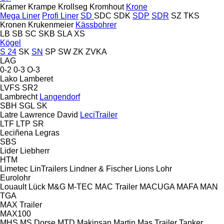
Kramer
Krampe
Krollseg
Kromhout
Krone
Mega Liner
Profi Liner
SD
SDC
SDK
SDP
SDR
SZ
TKS
Kronen
Krukenmeier
Kässbohrer
LB
SB
SC
SKB
SLA
XS
Kögel
S 24
SK
SN
SP
SW
ZK
ZVKA
LAG
0-2
0-3
O-3
Lako
Lamberet
LVFS
SR2
Lambrecht
Langendorf
SBH
SGL
SK
Latre
Lawrence David
LeciTrailer
LTF
LTP
SR
Leciñena
Legras
SBS
Lider
Liebherr
HTM
Limetec
LinTrailers
Lindner & Fischer
Lions
Lohr
Eurolohr
Louault
Lück
M&G
M-TEC
MAC Trailer
MACUGA
MAFA
MAN
TGA
MAX Trailer
MAX100
MHS
MS Dorse
MTD
Makinsan
Martin
Mas Trailer Tanker