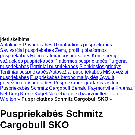
Įdėti skelbimą
Autoline
»
Puspriekabės
Užuolaidinės puspriekabės
Savivarčiai puspriekabės
Žemų profilių platformos
puspriekabės
Refrižeratoriai puspriekabės
Konteinerių
važiuoklės puspriekabės
Platformos puspriekabės
Furgonai
puspriekabės
Bortiniai puspriekabės
Slankiosios grindys
Tentiniai puspriekabės
Autovežiai puspriekabės
Miškovežiai
puspriekabės
Puspriekabės betono maišyklės
Gyvulių
pervežimo puspriekabės
Puspriekabės grūdams vežti
»
Puspriekabės Schmitz Cargobull
Benalu
Faymonville
Fruehauf
Kel-Berg
Krone
Kögel
Nooteboom
Schwarzmüller
Titan
Wielton
»
Puspriekabės Schmitz Cargobull SKO
»
Puspriekabės Schmitz
Cargobull SKO