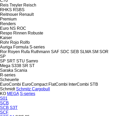
C70
Reis Treyler
Reisch
RHKS
RSBS
Reitnouer
Renault
Premium
Renders
Euro
NS
ROC
Respo
Rinnen
Robuste
Kaiser
Rohr
Rojo
Rolfo
Auriga
Formula
S-series
Ror
Royen
Rufa
Ruthmann
SAF
SDC
SEB
SLMA
SM
SOR
SP
SP
SRT
STU
Samro
Mega
S338
SR
ST
Saraka
Scania
R-series
Scheuerle
EuroCombi
EuroCompact
FlatCombi
InterCombi
STB
Schmidt
Schmitz Cargobull
KO
MEGA
S-series
S01
SCB
SCB S3T
SCF