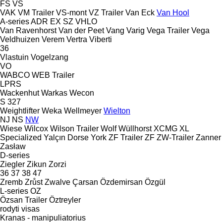
FS
VS
VAK
VM Trailer
VS-mont
VZ Trailer
Van Eck
Van Hool
A-series
ADR
EX
SZ
VHLO
Van Ravenhorst
Van der Peet
Vang
Varig
Vega Trailer
Vega
Veldhuizen
Verem
Vertra
Viberti
36
Vlastuin
Vogelzang
VO
WABCO
WEB Trailer
LPRS
Wackenhut
Warkas
Wecon
S 327
Weightlifter
Weka
Wellmeyer
Wielton
NJ
NS
NW
Wiese
Wilcox
Wilson Trailer
Wolf
Wüllhorst
XCMG
XL
Specialized
Yalçın Dorse
York
ZF Trailer
ZF
ZW-Trailer
Zanner
Zasław
D-series
Ziegler
Zikun
Zorzi
36
37
38
47
Zremb
Zrůst
Zwalve
Çarsan
Özdemirsan
Özgül
L-series
OZ
Özsan Trailer
Öztreyler
rodyti visas
Kranas - manipuliatorius