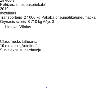
29 400 €
Refrižeratorius puspriekabė
2019
dyzelinas
Transporteris
27 000 kg
Pakaba
pneumatika/pneumatika
Grynasis svoris
8 710 kg
Ašys
3
Lietuva, Vilnius
ClassTrucks Lithuania
10
metai su „Autoline“
Susisiekite su pardavėju