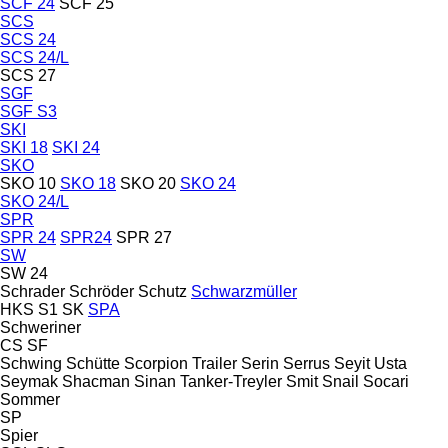
SCF 24
SCF 25
SCS
SCS 24
SCS 24/L
SCS 27
SGF
SGF S3
SKI
SKI 18
SKI 24
SKO
SKO 10
SKO 18
SKO 20
SKO 24
SKO 24/L
SPR
SPR 24
SPR24
SPR 27
SW
SW 24
Schrader
Schröder
Schutz
Schwarzmüller
HKS
S1
SK
SPA
Schweriner
CS
SF
Schwing
Schütte
Scorpion Trailer
Serin
Serrus
Seyit Usta
Seymak
Shacman
Sinan Tanker-Treyler
Smit
Snail
Socari
Sommer
SP
Spier