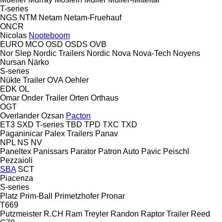
T-series
NGS
NTM
Netam
Netam-Fruehauf
ONCR
Nicolas
Nooteboom
EURO
MCO
OSD
OSDS
OVB
Nor Slep
Nordic Trailers
Nordic
Nova
Nova-Tech
Noyens
Nursan
Närko
S-series
Nükte Trailer
OVA
Oehler
EDK
OL
Omar
Onder Trailer
Orten
Orthaus
OGT
Overlander
Ozsan
Pacton
ET3
SXD
T-series
TBD
TPD
TXC
TXD
Paganinicar
Palex Trailers
Panav
NPL
NS
NV
Paneltex
Panissars
Parator
Patron Auto
Pavic
Peischl
Pezzaioli
SBA
SCT
Piacenza
S-series
Platz
Prim-Ball
Primetzhofer
Pronar
T669
Putzmeister
R.CH
Ram Treyler
Randon
Raptor Trailer
Reed