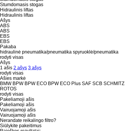
Stumdomasis stogas
Hidraulinis liftas
Hidraulinis liftas
Ašys
ABS
ABS
EBS
EBS
Pakaba
hidraulinė
pneumatika/pneumatika
spyruoklė/pneumatika
rodyti visas
Ašys
1 ašis
2 ašys
3 ašys
rodyti visas
Ašies markė
BMW
BPW
BPW ECO
BPW ECO Plus
SAF
SCB
SCHMITZ
ROTOS
rodyti visas
Pakeliamoji ašis
Pakeliamoji ašis
Vairuojamoji ašis
Vairuojamoji ašis
Nerandate reikalingo filtro?
Siūlykite pakeitimus
Paieškos rezultatai: