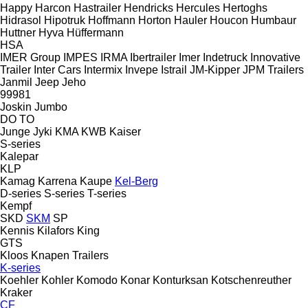
Happy
Harcon
Hastrailer
Hendricks
Hercules
Hertoghs
Hidrasol
Hipotruk
Hoffmann
Horton Hauler
Houcon
Humbaur
Huttner
Hyva
Hüffermann
HSA
IMER Group
IMPES
IRMA
Ibertrailer
Imer
Indetruck
Innovative
Trailer
Inter Cars
Intermix
Invepe
Istrail
JM-Kipper
JPM Trailers
Janmil
Jeep
Jeho
99981
Joskin
Jumbo
DO
TO
Junge
Jyki
KMA
KWB
Kaiser
S-series
Kalepar
KLP
Kamag
Karrena
Kaupe
Kel-Berg
D-series
S-series
T-series
Kempf
SKD
SKM
SP
Kennis
Kilafors
King
GTS
Kloos
Knapen Trailers
K-series
Koehler
Kohler
Komodo
Konar
Konturksan
Kotschenreuther
Kraker
CF