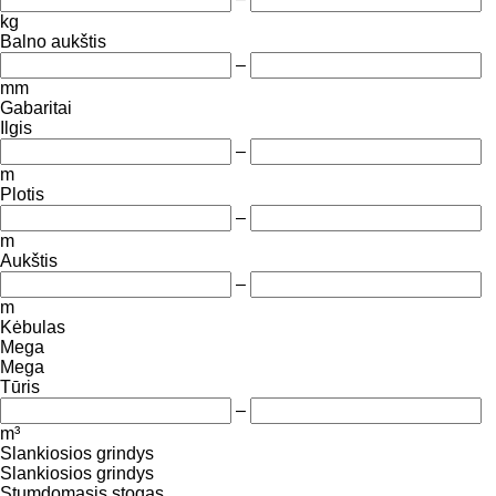
kg
Balno aukštis
–
mm
Gabaritai
Ilgis
–
m
Plotis
–
m
Aukštis
–
m
Kėbulas
Mega
Mega
Tūris
–
m³
Slankiosios grindys
Slankiosios grindys
Stumdomasis stogas