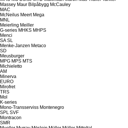
Massey
Maur Bilpåbygg
McCauley
MAC
McNeilus
Meert
Mega
MNL
Meierling
Meiller
G-series
MHKS
MHPS
Menci
SA
SL
Menke-Janzen
Metaco
SD
Meusburger
MPG
MPS
MTS
Michieletto
AM
Minerva
EURO
Mirofret
TRS
Mol
K-series
Mono-Transserviss
Montenegro
SPL
SVF
Montracon
SMR
Mueller
Murray
Möslein
Müller
Müller-Mitteltal