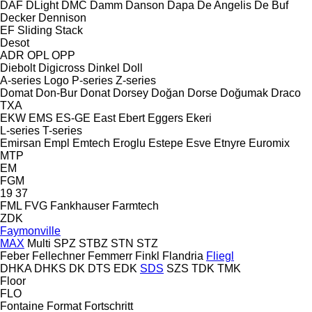
DAF
DLight
DMC
Damm
Danson
Dapa
De Angelis
De Buf
Decker
Dennison
EF
Sliding
Stack
Desot
ADR
OPL
OPP
Diebolt
Digicross
Dinkel
Doll
A-series
Logo
P-series
Z-series
Domat
Don-Bur
Donat
Dorsey
Doğan Dorse
Doğumak
Draco
TXA
EKW
EMS
ES-GE
East
Ebert
Eggers
Ekeri
L-series
T-series
Emirsan
Empl
Emtech
Eroglu
Estepe
Esve
Etnyre
Euromix
MTP
EM
FGM
19
37
FML
FVG
Fankhauser
Farmtech
ZDK
Faymonville
MAX
Multi
SPZ
STBZ
STN
STZ
Feber
Fellechner
Femmerr
Finkl
Flandria
Fliegl
DHKA
DHKS
DK
DTS
EDK
SDS
SZS
TDK
TMK
Floor
FLO
Fontaine
Format
Fortschritt