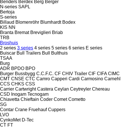
Benders
Berdex
Berg
Berger
N-series
SAPL
Bertoja
S-series
Billaud
Blomenröhr
Blumhardt
Bodex
KIS
NN
Branta
Bremat
Breviglieri
Briab
TRB
Broshuis
2 series
3 series
4 series
5 series
6 series
E series
Buiscar
Bull Trailers
Bull
Bulthuis
TSAA
Burg
ADR
BPDO
BPO
Burger
Bussbygg
C.C.F.C.
CF
CHIV Trailer
CIF
CIFA
CIMC
CMT
CNSE
CTC
Camro
Capperi
Cardi
Carmosino
Carnehl
CCS
CHKS
CSS
Carrier
Cartwright
Castera
Ceylan
Ceytreyler
Chereau
CSD
Inogam
Tecnogam
Chiavetta
Chieftain
Coder
Comet
Cometto
SG
Contar
Crane Fruehauf
Cuppers
LVO
CynkoMet
D-Tec
CT
FT