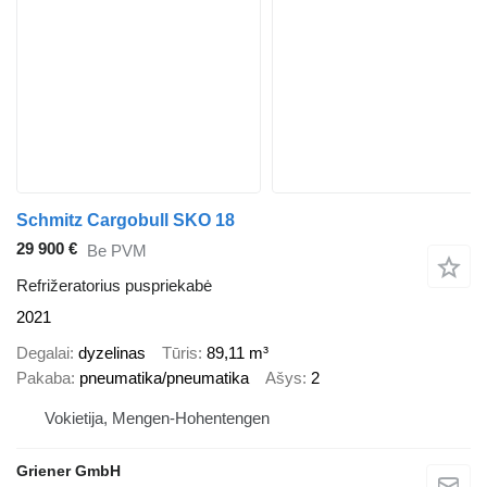
Schmitz Cargobull SKO 18
29 900 €
Be PVM
Refrižeratorius puspriekabė
2021
Degalai
dyzelinas
Tūris
89,11 m³
Pakaba
pneumatika/pneumatika
Ašys
2
Vokietija, Mengen-Hohentengen
Griener GmbH