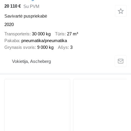
20 110 €
Su PVM
Savivartė puspriekabė
2020
Transporteris
30 000 kg
Tūris
27 m³
Pakaba
pneumatika/pneumatika
Grynasis svoris
9 000 kg
Ašys
3
Vokietija, Ascheberg