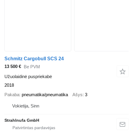
Schmitz Cargobull SCS 24
13 500 €
Be PVM
Užuolaidinė puspriekabė
2018
Pakaba
pneumatika/pneumatika
Ašys
3
Vokietija, Sinn
Strahlnufa GmbH