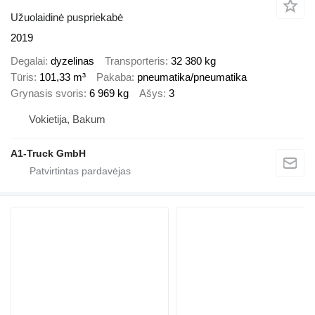
Užuolaidinė puspriekabė
2019
Degalai
dyzelinas
Transporteris
32 380 kg
Tūris
101,33 m³
Pakaba
pneumatika/pneumatika
Grynasis svoris
6 969 kg
Ašys
3
Vokietija, Bakum
A1-Truck GmbH