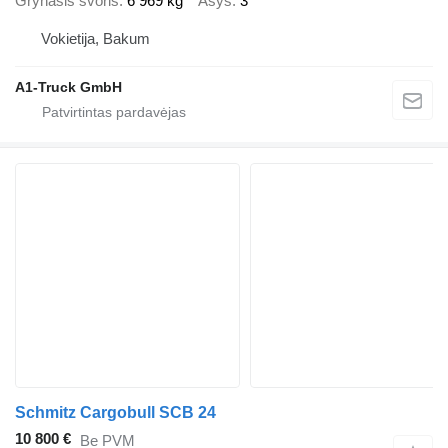
Grynasis svoris
6 969 kg
Ašys
3
Vokietija, Bakum
A1-Truck GmbH
Schmitz Cargobull SCB 24
10 800 €
Be PVM