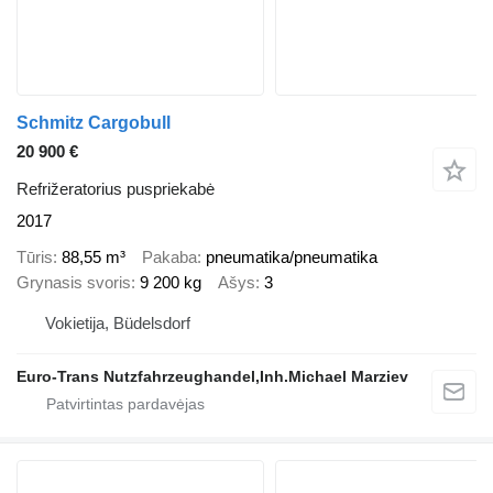
Schmitz Cargobull
20 900 €
Refrižeratorius puspriekabė
2017
Tūris
88,55 m³
Pakaba
pneumatika/pneumatika
Grynasis svoris
9 200 kg
Ašys
3
Vokietija, Büdelsdorf
Euro-Trans Nutzfahrzeughandel,Inh.Michael Marziev