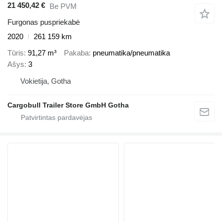
21 450,42 €
Be PVM
Furgonas puspriekabė
2020
261 159 km
Tūris
91,27 m³
Pakaba
pneumatika/pneumatika
Ašys
3
Vokietija, Gotha
Cargobull Trailer Store GmbH Gotha