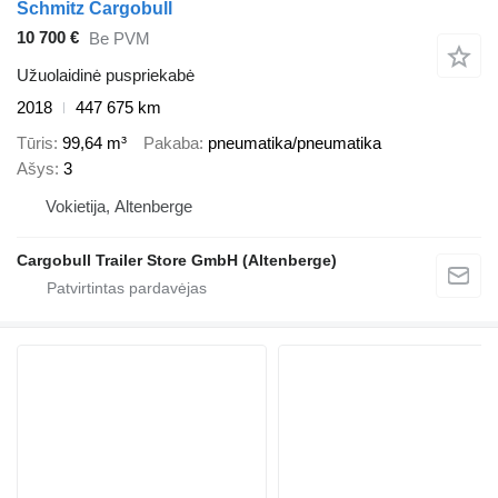
Schmitz Cargobull
10 700 €
Be PVM
Užuolaidinė puspriekabė
2018
447 675 km
Tūris
99,64 m³
Pakaba
pneumatika/pneumatika
Ašys
3
Vokietija, Altenberge
Cargobull Trailer Store GmbH (Altenberge)