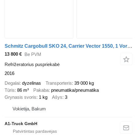
Schmitz Cargobull SKO 24, Carrier Vector 1550, 1 Vorbesitzer
13 800 €
Be PVM
Refrižeratorius puspriekabė
2016
Degalai
dyzelinas
Transporteris
39 000 kg
Tūris
86 m³
Pakaba
pneumatika/pneumatika
Grynasis svoris
1 kg
Ašys
3
Vokietija, Bakum
A1-Truck GmbH