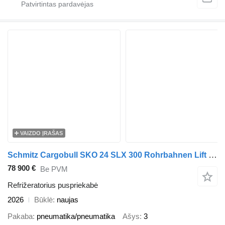
VAIZDO ĮRAŠAS
Schmitz Cargobull SKO 24 SLX 300 Rohrbahnen Lift Neu!
78 900 €
Be PVM
Refrižeratorius puspriekabė
2026
Būklė
naujas
Pakaba
pneumatika/pneumatika
Ašys
3