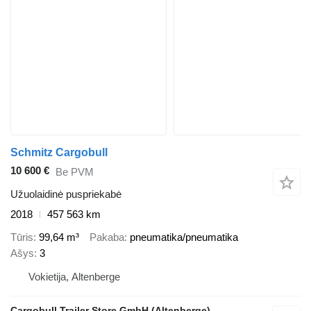
Schmitz Cargobull
10 600 €
Be PVM
Užuolaidinė puspriekabė
2018
457 563 km
Tūris
99,64 m³
Pakaba
pneumatika/pneumatika
Ašys
3
Vokietija, Altenberge
Cargobull Trailer Store GmbH (Altenberge)