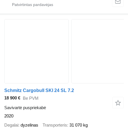
Schmitz Cargobull SKI 24 SL 7.2
18 900 €
Be PVM
Savivartė puspriekabė
2020
Degalai
dyzelinas
Transporteris
31 070 kg