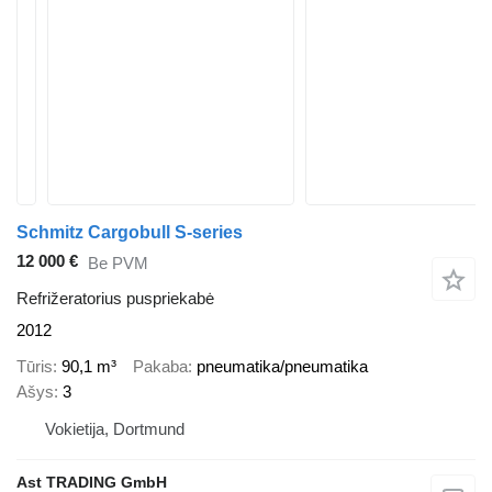
Schmitz Cargobull S-series
12 000 €
Be PVM
Refrižeratorius puspriekabė
2012
Tūris
90,1 m³
Pakaba
pneumatika/pneumatika
Ašys
3
Vokietija, Dortmund
Ast TRADING GmbH