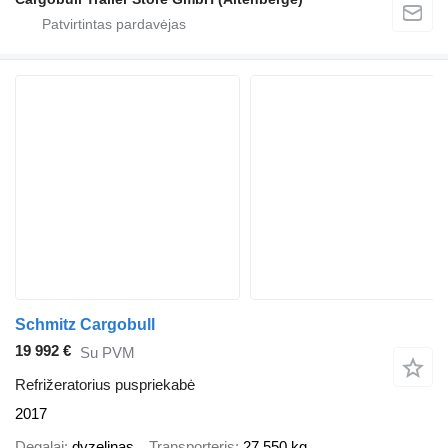
Schmitz Cargobull
19 992 €
Su PVM
Refrižeratorius puspriekabė
2017
Degalai
dyzelinas
Transporteris
27 550 kg