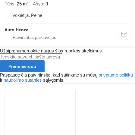
Tūris
25 m³
Ašys
3
Vokietija, Peine
Auto Henze
Užsiprenumeruokite naujus šios rubrikos skelbimus
Prenumeruoti
Paspaudę čia patvirtinsite, kad sutinkate su mūsų
privatumo politika
ir
naudojimo sutarties
sąlygomis.