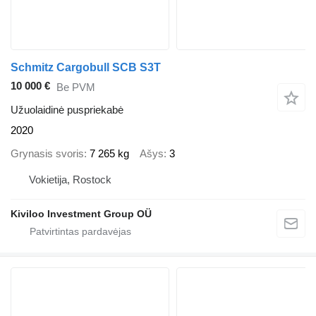
Schmitz Cargobull SCB S3T
10 000 €
Be PVM
Užuolaidinė puspriekabė
2020
Grynasis svoris
7 265 kg
Ašys
3
Vokietija, Rostock
Kiviloo Investment Group OÜ