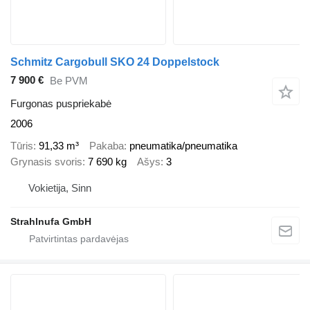
Schmitz Cargobull SKO 24 Doppelstock
7 900 €
Be PVM
Furgonas puspriekabė
2006
Tūris
91,33 m³
Pakaba
pneumatika/pneumatika
Grynasis svoris
7 690 kg
Ašys
3
Vokietija, Sinn
Strahlnufa GmbH