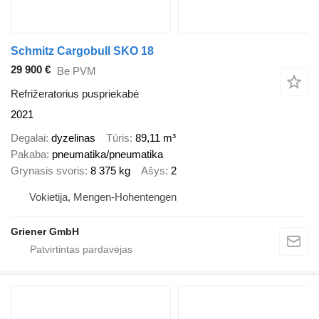
Schmitz Cargobull SKO 18
29 900 €
Be PVM
Refrižeratorius puspriekabė
2021
Degalai
dyzelinas
Tūris
89,11 m³
Pakaba
pneumatika/pneumatika
Grynasis svoris
8 375 kg
Ašys
2
Vokietija, Mengen-Hohentengen
Griener GmbH