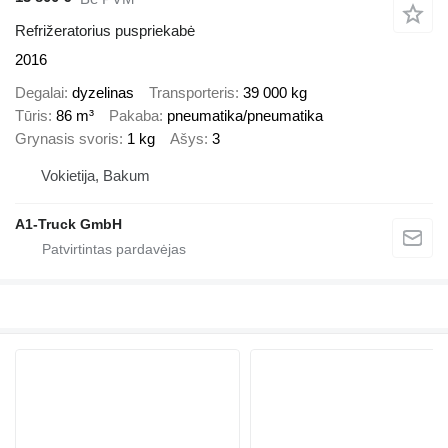
Refrižeratorius puspriekabė
2016
Degalai
dyzelinas
Transporteris
39 000 kg
Tūris
86 m³
Pakaba
pneumatika/pneumatika
Grynasis svoris
1 kg
Ašys
3
Vokietija, Bakum
A1-Truck GmbH