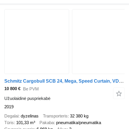
Schmitz Cargobull SCB 24, Mega, Speed Curtain, VDI 2700
10 800 €
Be PVM
Užuolaidinė puspriekabė
2019
Degalai
dyzelinas
Transporteris
32 380 kg
Tūris
101,33 m³
Pakaba
pneumatika/pneumatika