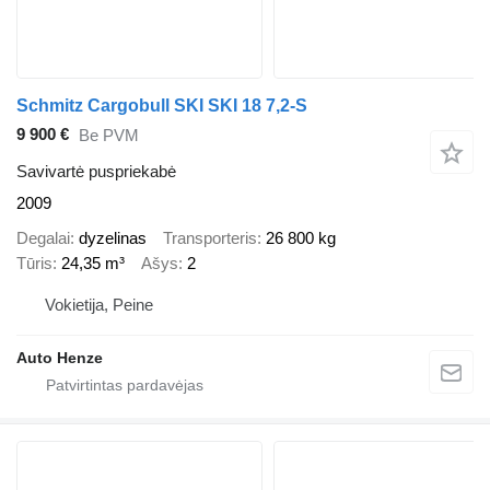
Schmitz Cargobull SKI SKI 18 7,2-S
9 900 €
Be PVM
Savivartė puspriekabė
2009
Degalai
dyzelinas
Transporteris
26 800 kg
Tūris
24,35 m³
Ašys
2
Vokietija, Peine
Auto Henze