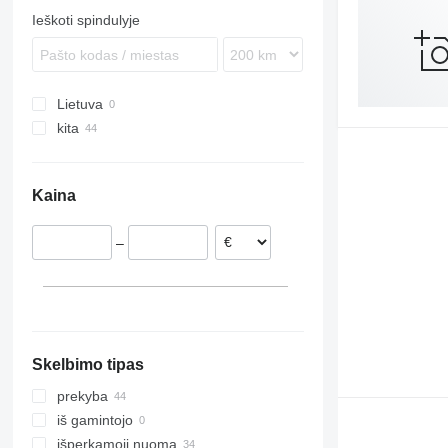
Ieškoti spindulyje
Lietuva
kita
Ukraina
Volochys'k
Kaina
–
Skelbimo tipas
prekyba
iš gamintojo
išperkamoji nuoma