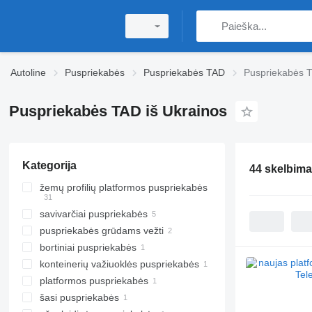
Autoline
Puspriekabės
Puspriekabės TAD
Puspriekabės T
Puspriekabės TAD iš Ukrainos
Kategorija
44 skelbima
žemų profilių platformos puspriekabės
savivarčiai puspriekabės
puspriekabės grūdams vežti
bortiniai puspriekabės
konteinerių važiuoklės puspriekabės
platformos puspriekabės
šasi puspriekabės