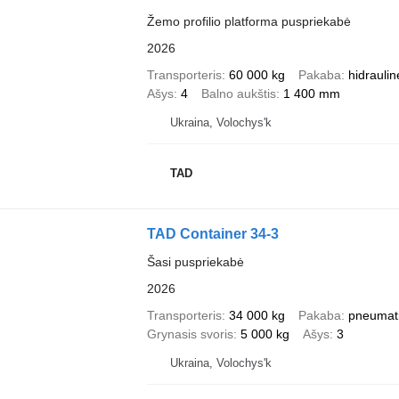
Žemo profilio platforma puspriekabė
2026
Transporteris
60 000 kg
Pakaba
hidraulin
Ašys
4
Balno aukštis
1 400 mm
Ukraina, Volochys'k
TAD
TAD Container 34-3
Šasi puspriekabė
2026
Transporteris
34 000 kg
Pakaba
pneumat
Grynasis svoris
5 000 kg
Ašys
3
Ukraina, Volochys'k