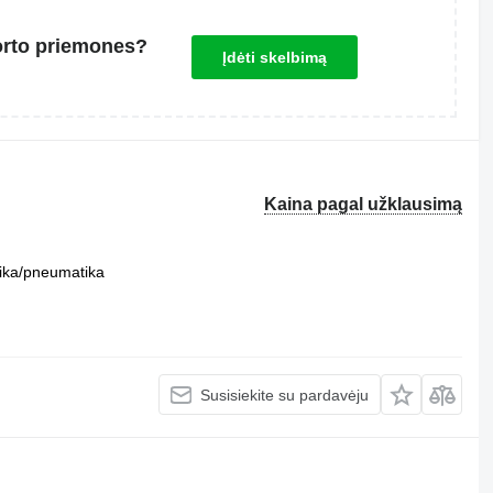
orto priemones?
Įdėti skelbimą
Kaina pagal užklausimą
ika/pneumatika
Susisiekite su pardavėju