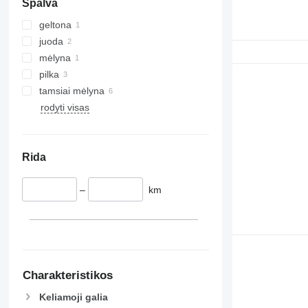
Spalva
geltona
juoda
mėlyna
pilka
tamsiai mėlyna
rodyti visas
Rida
–
km
Charakteristikos
Keliamoji galia