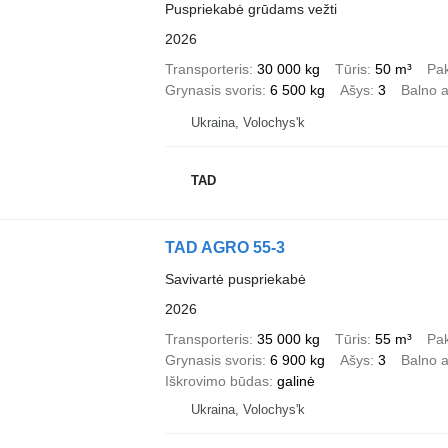
Puspriekabė grūdams vežti
2026
Transporteris
30 000 kg
Tūris
50 m³
Pa
Grynasis svoris
6 500 kg
Ašys
3
Balno a
Ukraina, Volochys'k
TAD
TAD AGRO 55-3
Savivartė puspriekabė
2026
Transporteris
35 000 kg
Tūris
55 m³
Pa
Grynasis svoris
6 900 kg
Ašys
3
Balno a
Iškrovimo būdas
galinė
Ukraina, Volochys'k