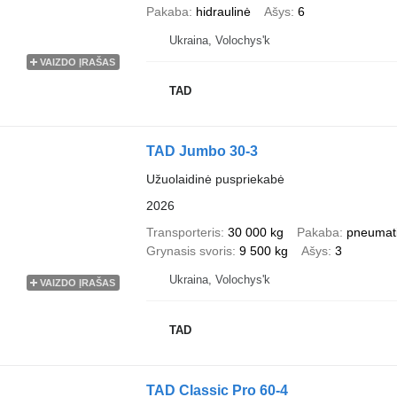
Pakaba
hidraulinė
Ašys
6
Ukraina, Volochys'k
VAIZDO ĮRAŠAS
TAD
TAD Jumbo 30-3
Užuolaidinė puspriekabė
2026
Transporteris
30 000 kg
Pakaba
pneumat
Grynasis svoris
9 500 kg
Ašys
3
Ukraina, Volochys'k
VAIZDO ĮRAŠAS
TAD
TAD Classic Pro 60-4