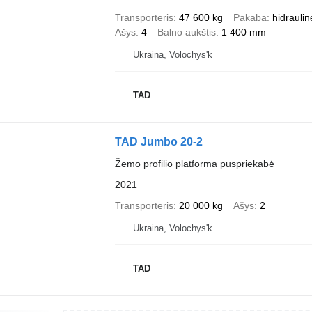
Transporteris
47 600 kg
Pakaba
hidraulin
Ašys
4
Balno aukštis
1 400 mm
Ukraina, Volochys'k
TAD
TAD Jumbo 20-2
Žemo profilio platforma puspriekabė
2021
Transporteris
20 000 kg
Ašys
2
Ukraina, Volochys'k
TAD