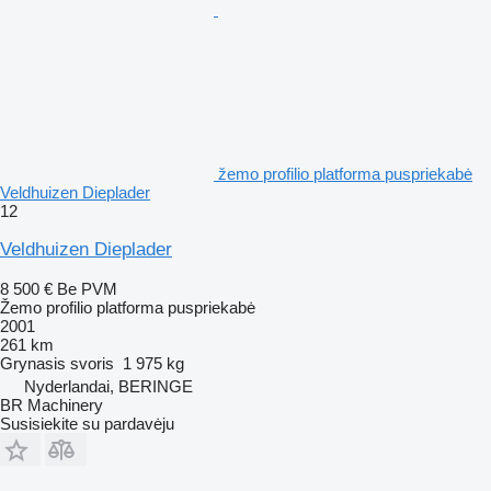
žemo profilio platforma puspriekabė
Veldhuizen Dieplader
12
Veldhuizen Dieplader
8 500 €
Be PVM
Žemo profilio platforma puspriekabė
2001
261 km
Grynasis svoris
1 975 kg
Nyderlandai, BERINGE
BR Machinery
Susisiekite su pardavėju