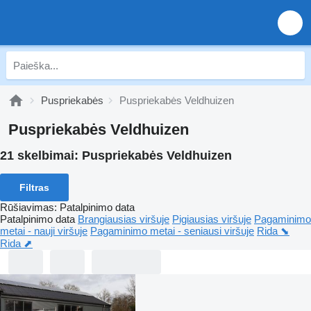
Puspriekabės
Puspriekabės Veldhuizen
Puspriekabės Veldhuizen
21 skelbimai:
Puspriekabės Veldhuizen
Filtras
Rūšiavimas
:
Patalpinimo data
Patalpinimo data
Brangiausias viršuje
Pigiausias viršuje
Pagaminimo
metai - nauji viršuje
Pagaminimo metai - seniausi viršuje
Rida ⬊
Rida ⬈