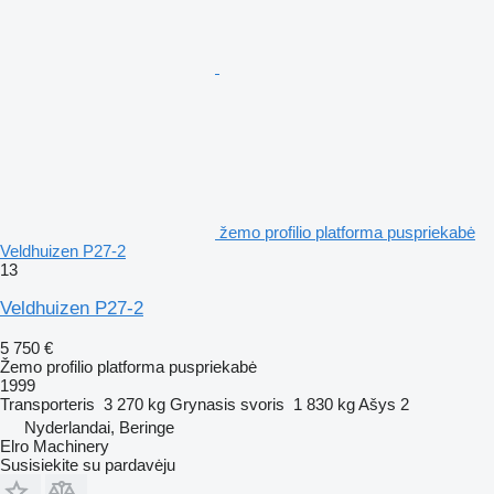
žemo profilio platforma puspriekabė
Veldhuizen P27-2
13
Veldhuizen P27-2
5 750 €
Žemo profilio platforma puspriekabė
1999
Transporteris
3 270 kg
Grynasis svoris
1 830 kg
Ašys
2
Nyderlandai, Beringe
Elro Machinery
Susisiekite su pardavėju