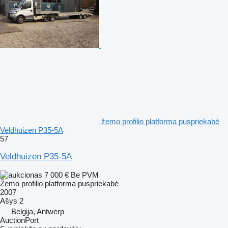
žemo profilio platforma puspriekabė
Veldhuizen P35-5A
57
Veldhuizen P35-5A
7 000 €
Be PVM
Žemo profilio platforma puspriekabė
2007
Ašys
2
Belgija, Antwerp
AuctionPort