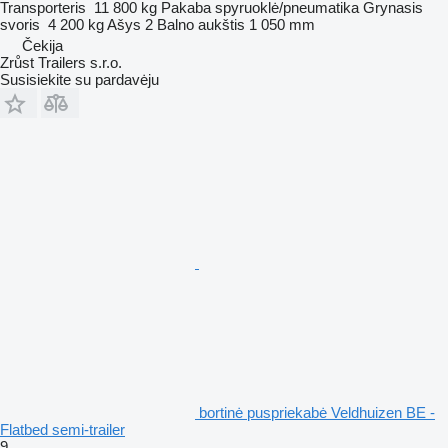
Transporteris
11 800 kg
Pakaba
spyruoklė/pneumatika
Grynasis
svoris
4 200 kg
Ašys
2
Balno aukštis
1 050 mm
Čekija
Zrůst Trailers s.r.o.
Susisiekite su pardavėju
bortinė puspriekabė Veldhuizen BE -
Flatbed semi-trailer
9