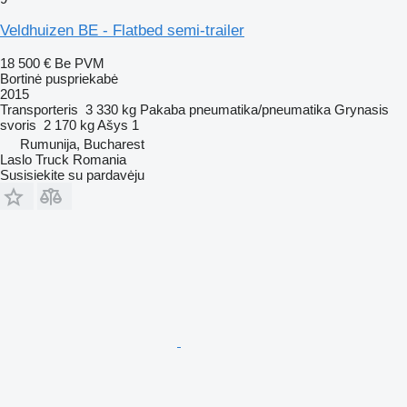
Veldhuizen BE - Flatbed semi-trailer
18 500 €
Be PVM
Bortinė puspriekabė
2015
Transporteris
3 330 kg
Pakaba
pneumatika/pneumatika
Grynasis
svoris
2 170 kg
Ašys
1
Rumunija, Bucharest
Laslo Truck Romania
Susisiekite su pardavėju