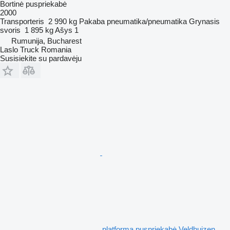
Bortinė puspriekabė
2000
Transporteris
2 990 kg
Pakaba
pneumatika/pneumatika
Grynasis
svoris
1 895 kg
Ašys
1
Rumunija, Bucharest
Laslo Truck Romania
Susisiekite su pardavėju
platforma puspriekabė Veldhuizen