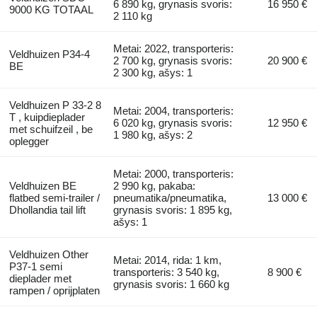
6 890 kg, grynasis svoris:
16 950 €
9000 KG TOTAAL
2 110 kg
Metai: 2022, transporteris:
Veldhuizen P34-4
2 700 kg, grynasis svoris:
20 900 €
BE
2 300 kg, ašys: 1
Veldhuizen P 33-2 8
Metai: 2004, transporteris:
T , kuipdieplader
6 020 kg, grynasis svoris:
12 950 €
met schuifzeil , be
1 980 kg, ašys: 2
oplegger
Metai: 2000, transporteris:
Veldhuizen BE
2 990 kg, pakaba:
flatbed semi-trailer /
pneumatika/pneumatika,
13 000 €
Dhollandia tail lift
grynasis svoris: 1 895 kg,
ašys: 1
Veldhuizen Other
Metai: 2014, rida: 1 km,
P37-1 semi
transporteris: 3 540 kg,
8 900 €
dieplader met
grynasis svoris: 1 660 kg
rampen / oprijplaten