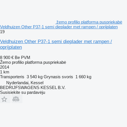
žemo profilio platforma puspriekabė
Veldhuizen Other P37-1 semi dieplader met rampen / oprijplaten
19
Veldhuizen Other P37-1 semi dieplader met rampen /
oprijplaten
8 900 €
Be PVM
Žemo profilio platforma puspriekabė
2014
1 km
Transporteris
3 540 kg
Grynasis svoris
1 660 kg
Nyderlandai, Kessel
BEDRIJFSWAGENS KESSEL B.V.
Susisiekite su pardavėju