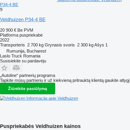
P34-4 BE
9
Veldhuizen P34-4 BE
20 900 €
Be PVM
Platforma puspriekabė
2022
Transporteris
2 700 kg
Grynasis svoris
2 300 kg
Ašys
1
Rumunija, Bucharest
Laslo Truck Romania
Susisiekite su pardavėju
„Autoline“ partnerių programa
Tapkite mūsų partneriu ir už kiekvieną pritrauktą klientą gaukite atlygį
Žiūrėkite pasiūlymą
Informacija apie Veldhuizen
Puspriekabės Veldhuizen kainos