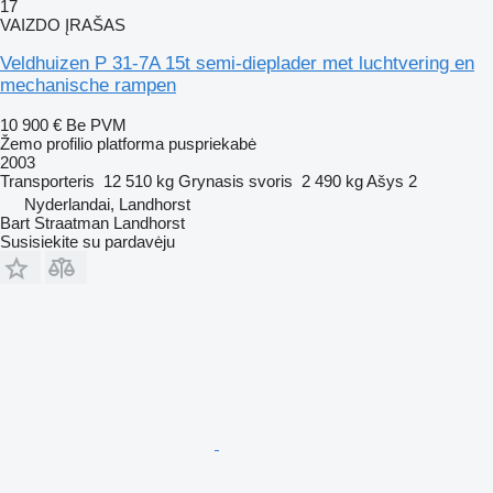
17
VAIZDO ĮRAŠAS
Veldhuizen P 31-7A 15t semi-dieplader met luchtvering en
mechanische rampen
10 900 €
Be PVM
Žemo profilio platforma puspriekabė
2003
Transporteris
12 510 kg
Grynasis svoris
2 490 kg
Ašys
2
Nyderlandai, Landhorst
Bart Straatman Landhorst
Susisiekite su pardavėju