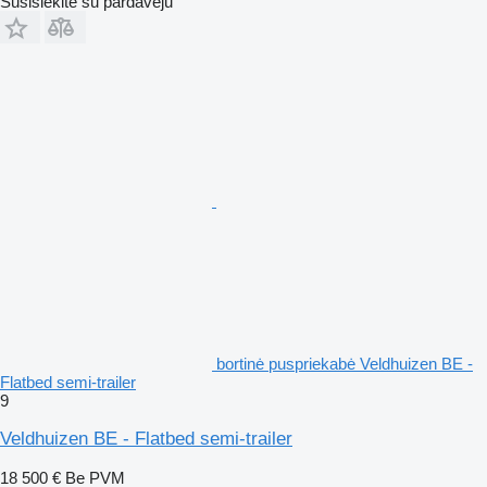
Susisiekite su pardavėju
bortinė puspriekabė Veldhuizen BE -
Flatbed semi-trailer
9
Veldhuizen BE - Flatbed semi-trailer
18 500 €
Be PVM