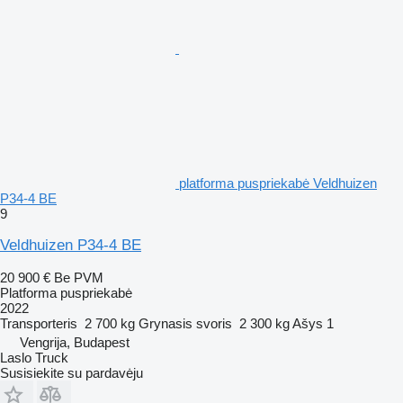
platforma puspriekabė Veldhuizen
P34-4 BE
9
Veldhuizen P34-4 BE
20 900 €
Be PVM
Platforma puspriekabė
2022
Transporteris
2 700 kg
Grynasis svoris
2 300 kg
Ašys
1
Vengrija, Budapest
Laslo Truck
Susisiekite su pardavėju