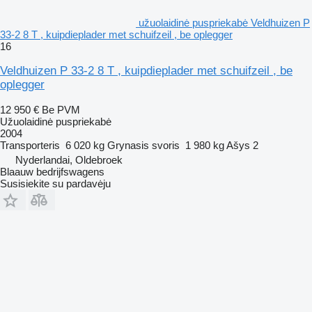
užuolaidinė puspriekabė Veldhuizen P
33-2 8 T , kuipdieplader met schuifzeil , be oplegger
16
Veldhuizen P 33-2 8 T , kuipdieplader met schuifzeil , be
oplegger
12 950 €
Be PVM
Užuolaidinė puspriekabė
2004
Transporteris
6 020 kg
Grynasis svoris
1 980 kg
Ašys
2
Nyderlandai, Oldebroek
Blaauw bedrijfswagens
Susisiekite su pardavėju