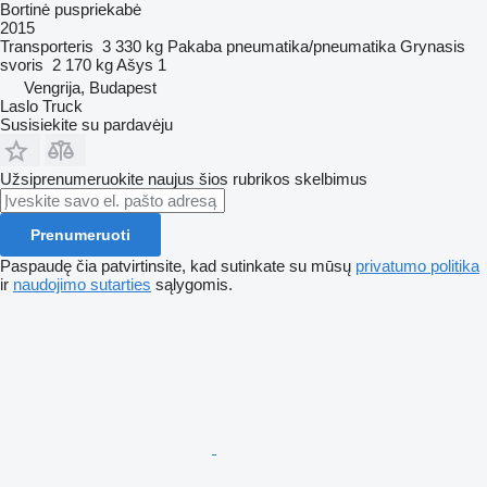
Bortinė puspriekabė
2015
Transporteris
3 330 kg
Pakaba
pneumatika/pneumatika
Grynasis
svoris
2 170 kg
Ašys
1
Vengrija, Budapest
Laslo Truck
Susisiekite su pardavėju
Užsiprenumeruokite naujus šios rubrikos skelbimus
Prenumeruoti
Paspaudę čia patvirtinsite, kad sutinkate su mūsų
privatumo politika
ir
naudojimo sutarties
sąlygomis.