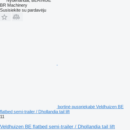
Nyderlandai, BERINGE
BR Machinery
Susisiekite su pardavėju
bortinė puspriekabė Veldhuizen BE
flatbed semi-trailer / Dhollandia tail lift
11
Veldhuizen BE flatbed semi-trailer / Dhollandia tail lift