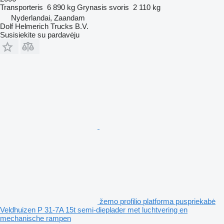
Transporteris
6 890 kg
Grynasis svoris
2 110 kg
Nyderlandai, Zaandam
Dolf Helmerich Trucks B.V.
Susisiekite su pardavėju
žemo profilio platforma puspriekabė
Veldhuizen P 31-7A 15t semi-dieplader met luchtvering en
mechanische rampen