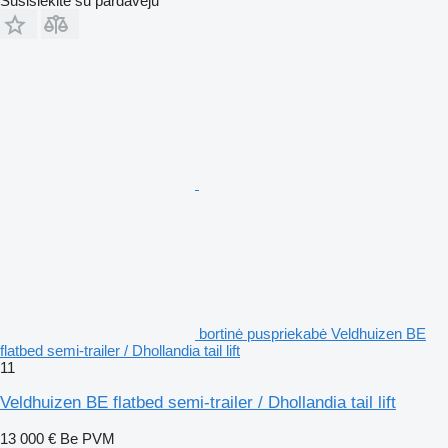
Susisiekite su pardavėju
bortinė puspriekabė Veldhuizen BE
flatbed semi-trailer / Dhollandia tail lift
11
Veldhuizen BE flatbed semi-trailer / Dhollandia tail lift
13 000 €
Be PVM