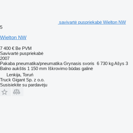
savivartė puspriekabė Wielton NW
5
Wielton NW
7 400 €
Be PVM
Savivartė puspriekabė
2007
Pakaba
pneumatika/pneumatika
Grynasis svoris
6 730 kg
Ašys
3
Balno aukštis
1 150 mm
Iškrovimo būdas
galinė
Lenkija, Toruń
Truck Gigant Sp. z o.o.
Susisiekite su pardavėju