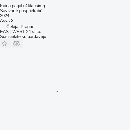
Kaina pagal užklausimą
Savivartė puspriekabė
2024
Ašys
3
Čekija, Prague
EAST WEST 24 s.r.o.
Susisiekite su pardavėju