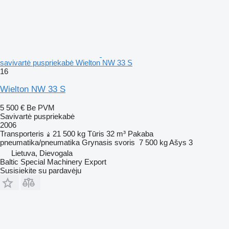
savivartė puspriekabė Wielton NW 33 S
16
Wielton NW 33 S
5 500 €
Be PVM
Savivartė puspriekabė
2006
Transporteris
21 500 kg
Tūris
32 m³
Pakaba
pneumatika/pneumatika
Grynasis svoris
7 500 kg
Ašys
3
Lietuva, Dievogala
Baltic Special Machinery Export
Susisiekite su pardavėju