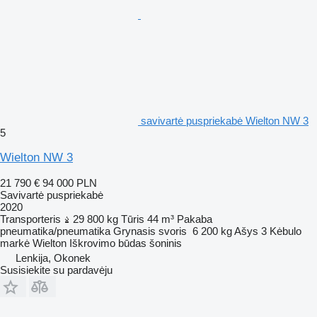
savivartė puspriekabė Wielton NW 3
5
Wielton NW 3
21 790 €
94 000 PLN
Savivartė puspriekabė
2020
Transporteris
29 800 kg
Tūris
44 m³
Pakaba
pneumatika/pneumatika
Grynasis svoris
6 200 kg
Ašys
3
Kėbulo
markė
Wielton
Iškrovimo būdas
šoninis
Lenkija, Okonek
Susisiekite su pardavėju