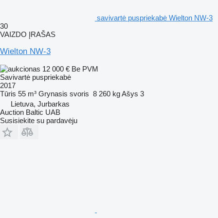
savivartė puspriekabė Wielton NW-3
30
VAIZDO ĮRAŠAS
Wielton NW-3
12 000 €
Be PVM
Savivartė puspriekabė
2017
Tūris
55 m³
Grynasis svoris
8 260 kg
Ašys
3
Lietuva, Jurbarkas
Auction Baltic UAB
Susisiekite su pardavėju