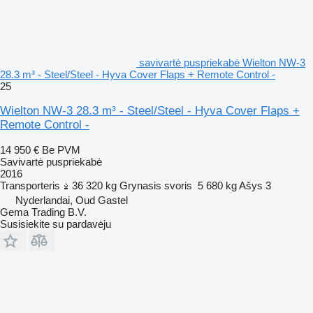
savivartė puspriekabė Wielton NW-3
28.3 m³ - Steel/Steel - Hyva Cover Flaps + Remote Control -
25
Wielton NW-3 28.3 m³ - Steel/Steel - Hyva Cover Flaps +
Remote Control -
14 950 €
Be PVM
Savivartė puspriekabė
2016
Transporteris
36 320 kg
Grynasis svoris
5 680 kg
Ašys
3
Nyderlandai, Oud Gastel
Gema Trading B.V.
Susisiekite su pardavėju