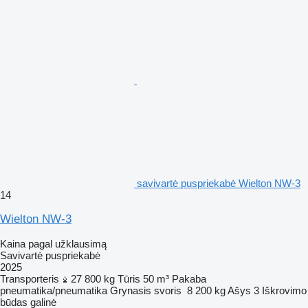
savivartė puspriekabė Wielton NW-3
14
Wielton NW-3
Kaina pagal užklausimą
Savivartė puspriekabė
2025
Transporteris
27 800 kg
Tūris
50 m³
Pakaba
pneumatika/pneumatika
Grynasis svoris
8 200 kg
Ašys
3
Iškrovimo
būdas
galinė