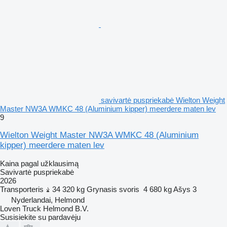
savivartė puspriekabė Wielton Weight
Master NW3A WMKC 48 (Aluminium kipper) meerdere maten lev
9
Wielton Weight Master NW3A WMKC 48 (Aluminium
kipper) meerdere maten lev
Kaina pagal užklausimą
Savivartė puspriekabė
2026
Transporteris
34 320 kg
Grynasis svoris
4 680 kg
Ašys
3
Nyderlandai, Helmond
Loven Truck Helmond B.V.
Susisiekite su pardavėju