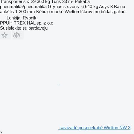
Transporteris
29 360 kg
Tūris
33 m³
Pakaba
pneumatika/pneumatika
Grynasis svoris
6 640 kg
Ašys
3
Balno
aukštis
1 200 mm
Kėbulo markė
Wielton
Iškrovimo būdas
galinė
Lenkija, Rybnik
PPUH TREX HAL sp. z o.o
Susisiekite su pardavėju
savivartė puspriekabė Wielton NW 3
7