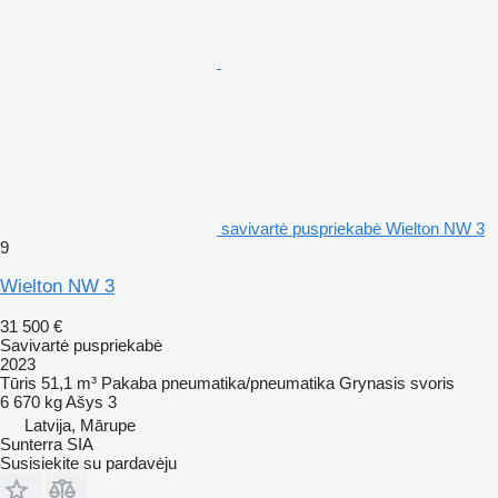
savivartė puspriekabė Wielton NW 3
9
Wielton NW 3
31 500 €
Savivartė puspriekabė
2023
Tūris
51,1 m³
Pakaba
pneumatika/pneumatika
Grynasis svoris
6 670 kg
Ašys
3
Latvija, Mārupe
Sunterra SIA
Susisiekite su pardavėju