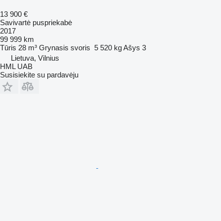
13 900 €
Savivartė puspriekabė
2017
99 999 km
Tūris
28 m³
Grynasis svoris
5 520 kg
Ašys
3
Lietuva, Vilnius
HML UAB
Susisiekite su pardavėju