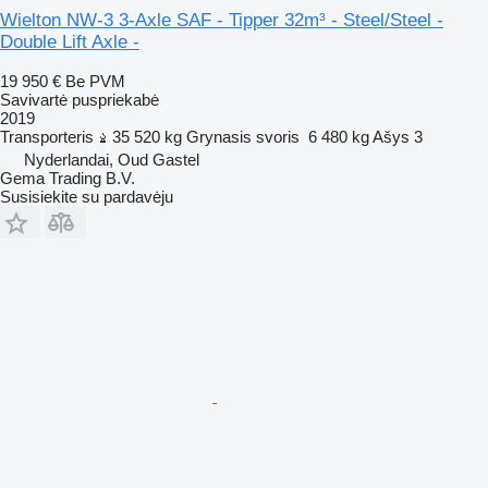
Wielton NW-3 3-Axle SAF - Tipper 32m³ - Steel/Steel -
Double Lift Axle -
19 950 €
Be PVM
Savivartė puspriekabė
2019
Transporteris
35 520 kg
Grynasis svoris
6 480 kg
Ašys
3
Nyderlandai, Oud Gastel
Gema Trading B.V.
Susisiekite su pardavėju