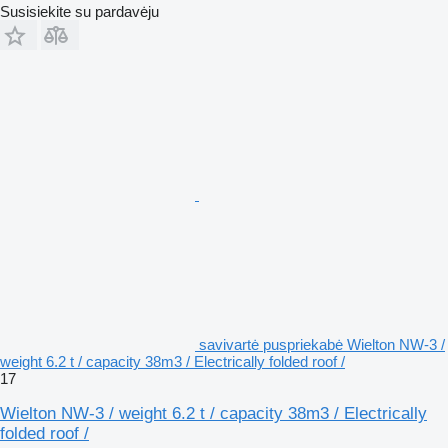
Susisiekite su pardavėju
savivartė puspriekabė Wielton NW-3 /
weight 6.2 t / capacity 38m3 / Electrically folded roof /
17
Wielton NW-3 / weight 6.2 t / capacity 38m3 / Electrically
folded roof /