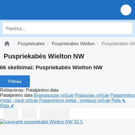
Puspriekabės
Puspriekabės Wielton
Puspriekabės W
Puspriekabės Wielton NW
66 skelbimai:
Puspriekabės Wielton NW
Filtras
Rūšiavimas
:
Patalpinimo data
Patalpinimo data
Brangiausias viršuje
Pigiausias viršuje
Pagaminimo
metai - nauji viršuje
Pagaminimo metai - seniausi viršuje
Rida ⬊
Rida ⬈