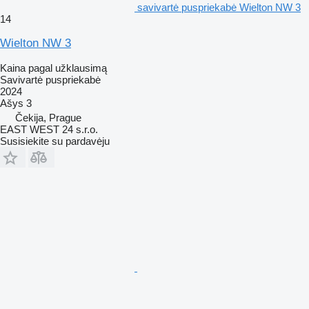
savivartė puspriekabė Wielton NW 3
14
Wielton NW 3
Kaina pagal užklausimą
Savivartė puspriekabė
2024
Ašys
3
Čekija, Prague
EAST WEST 24 s.r.o.
Susisiekite su pardavėju