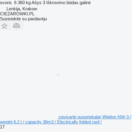
svoris
6 360 kg
Ašys
3
Iškrovimo būdas
galinė
Lenkija, Krakow
CIEZAROWKI.PL
Susisiekite su pardavėju
savivartė puspriekabė Wielton NW-3 /
weight 6.2 t / capacity 38m3 / Electrically folded roof /
17