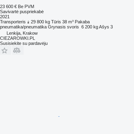
23 600 €
Be PVM
Savivartė puspriekabė
2021
Transporteris
29 800 kg
Tūris
38 m³
Pakaba
pneumatika/pneumatika
Grynasis svoris
6 200 kg
Ašys
3
Lenkija, Krakow
CIEZAROWKI.PL
Susisiekite su pardavėju