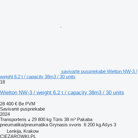
savivartė puspriekabė Wielton NW-3 /
weight 6.2 t / capacity 38m3 / 30 units
18
Wielton NW-3 / weight 6.2 t / capacity 38m3 / 30 units
28 400 €
Be PVM
Savivartė puspriekabė
2024
Transporteris
29 800 kg
Tūris
38 m³
Pakaba
pneumatika/pneumatika
Grynasis svoris
6 200 kg
Ašys
3
Lenkija, Krakow
CIEZAROWKI.PL