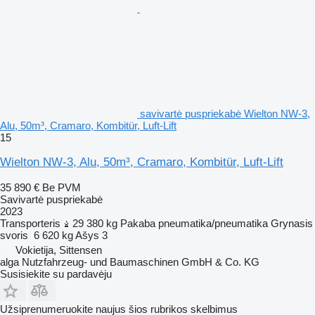
savivartė puspriekabė Wielton NW-3,
Alu, 50m³, Cramaro, Kombitür, Luft-Lift
15
Wielton NW-3, Alu, 50m³, Cramaro, Kombitür, Luft-Lift
35 890 €
Be PVM
Savivartė puspriekabė
2023
Transporteris
29 380 kg
Pakaba
pneumatika/pneumatika
Grynasis
svoris
6 620 kg
Ašys
3
Vokietija, Sittensen
alga Nutzfahrzeug- und Baumaschinen GmbH & Co. KG
Susisiekite su pardavėju
Užsiprenumeruokite naujus šios rubrikos skelbimus