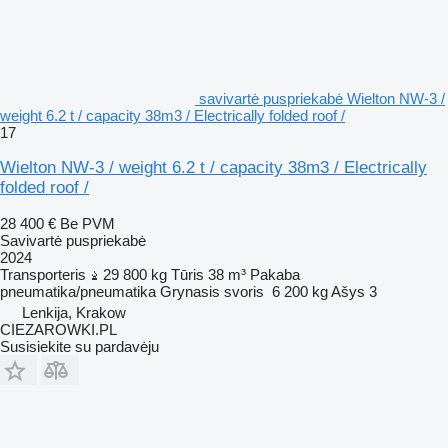
savivartė puspriekabė Wielton NW-3 /
weight 6.2 t / capacity 38m3 / Electrically folded roof /
17
Wielton NW-3 / weight 6.2 t / capacity 38m3 / Electrically
folded roof /
28 400 €
Be PVM
Savivartė puspriekabė
2024
Transporteris
29 800 kg
Tūris
38 m³
Pakaba
pneumatika/pneumatika
Grynasis svoris
6 200 kg
Ašys
3
Lenkija, Krakow
CIEZAROWKI.PL
Susisiekite su pardavėju