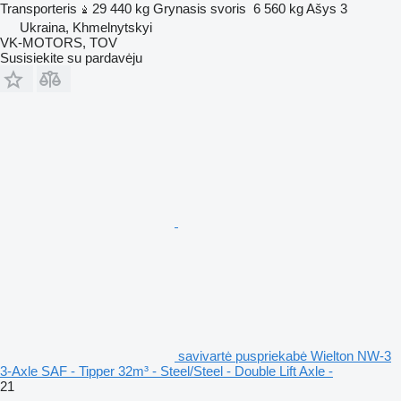
Transporteris
29 440 kg
Grynasis svoris
6 560 kg
Ašys
3
Ukraina, Khmelnytskyi
VK-MOTORS, TOV
Susisiekite su pardavėju
savivartė puspriekabė Wielton NW-3
3-Axle SAF - Tipper 32m³ - Steel/Steel - Double Lift Axle -
21