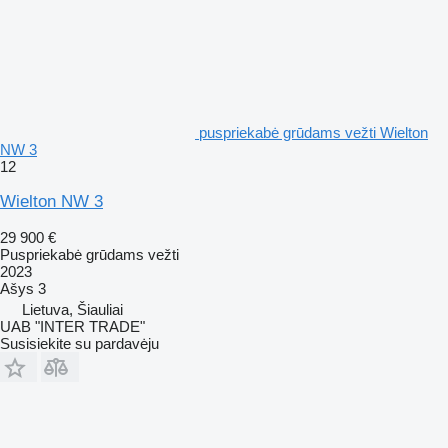
puspriekabė grūdams vežti Wielton
NW 3
12
Wielton NW 3
29 900 €
Puspriekabė grūdams vežti
2023
Ašys
3
Lietuva, Šiauliai
UAB "INTER TRADE"
Susisiekite su pardavėju