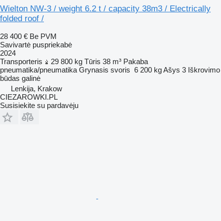
Wielton NW-3 / weight 6.2 t / capacity 38m3 / Electrically
folded roof /
28 400 €
Be PVM
Savivartė puspriekabė
2024
Transporteris
29 800 kg
Tūris
38 m³
Pakaba
pneumatika/pneumatika
Grynasis svoris
6 200 kg
Ašys
3
Iškrovimo
būdas
galinė
Lenkija, Krakow
CIEZAROWKI.PL
Susisiekite su pardavėju