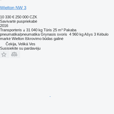
Wielton NW 3
10 330 €
250 000 CZK
Savivartė puspriekabė
2016
Transporteris
31 040 kg
Tūris
25 m³
Pakaba
pneumatika/pneumatika
Grynasis svoris
4 960 kg
Ašys
3
Kėbulo
markė
Wielton
Iškrovimo būdas
galinė
Čekija, Veliká Ves
Susisiekite su pardavėju