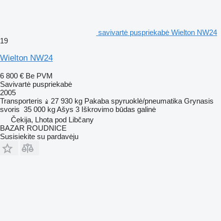
savivartė puspriekabė Wielton NW24
19
Wielton NW24
6 800 €
Be PVM
Savivartė puspriekabė
2005
Transporteris
27 930 kg
Pakaba
spyruoklė/pneumatika
Grynasis
svoris
35 000 kg
Ašys
3
Iškrovimo būdas
galinė
Čekija, Lhota pod Libčany
BAZAR ROUDNICE
Susisiekite su pardavėju