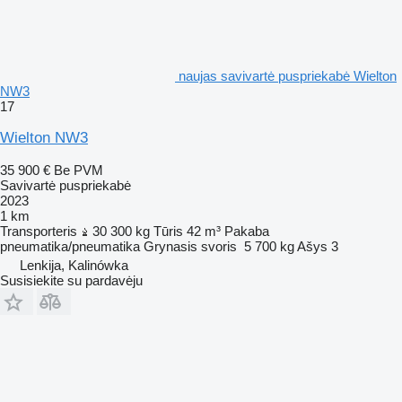
naujas savivartė puspriekabė Wielton
NW3
17
Wielton NW3
35 900 €
Be PVM
Savivartė puspriekabė
2023
1 km
Transporteris
30 300 kg
Tūris
42 m³
Pakaba
pneumatika/pneumatika
Grynasis svoris
5 700 kg
Ašys
3
Lenkija, Kalinówka
Susisiekite su pardavėju