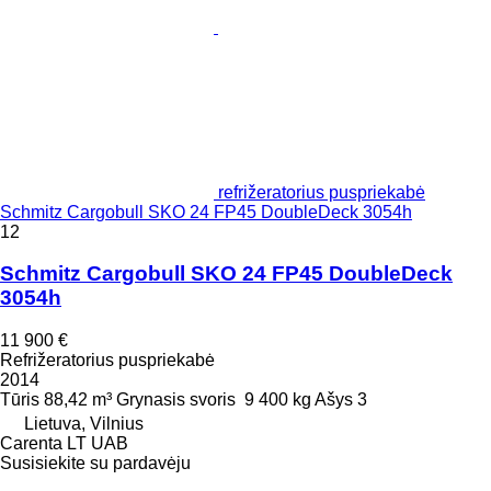
refrižeratorius puspriekabė
Schmitz Cargobull SKO 24 FP45 DoubleDeck 3054h
12
Schmitz Cargobull SKO 24 FP45 DoubleDeck
3054h
11 900 €
Refrižeratorius puspriekabė
2014
Tūris
88,42 m³
Grynasis svoris
9 400 kg
Ašys
3
Lietuva, Vilnius
Carenta LT UAB
Susisiekite su pardavėju