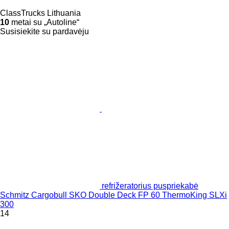
ClassTrucks Lithuania
10
metai su „Autoline“
Susisiekite su pardavėju
refrižeratorius puspriekabė
Schmitz Cargobull SKO Double Deck FP 60 ThermoKing SLXi
300
14