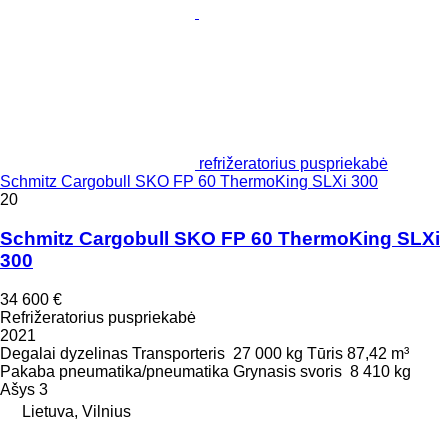
refrižeratorius puspriekabė
Schmitz Cargobull SKO FP 60 ThermoKing SLXi 300
20
Schmitz Cargobull SKO FP 60 ThermoKing SLXi
300
34 600 €
Refrižeratorius puspriekabė
2021
Degalai
dyzelinas
Transporteris
27 000 kg
Tūris
87,42 m³
Pakaba
pneumatika/pneumatika
Grynasis svoris
8 410 kg
Ašys
3
Lietuva, Vilnius