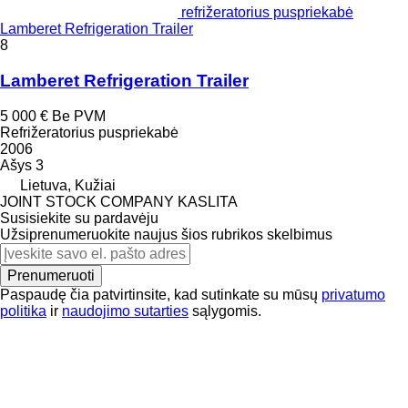
refrižeratorius puspriekabė
Lamberet Refrigeration Trailer
8
Lamberet Refrigeration Trailer
5 000 €
Be PVM
Refrižeratorius puspriekabė
2006
Ašys
3
Lietuva, Kužiai
JOINT STOCK COMPANY KASLITA
Susisiekite su pardavėju
Užsiprenumeruokite naujus šios rubrikos skelbimus
Prenumeruoti
Paspaudę čia patvirtinsite, kad sutinkate su mūsų
privatumo
politika
ir
naudojimo sutarties
sąlygomis.