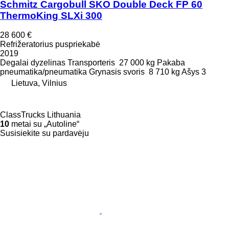
Schmitz Cargobull SKO Double Deck FP 60
ThermoKing SLXi 300
28 600 €
Refrižeratorius puspriekabė
2019
Degalai
dyzelinas
Transporteris
27 000 kg
Pakaba
pneumatika/pneumatika
Grynasis svoris
8 710 kg
Ašys
3
Lietuva, Vilnius
ClassTrucks Lithuania
10
metai su „Autoline“
Susisiekite su pardavėju