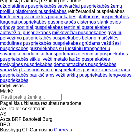
Pagal šią užklausą rezultatų neradome
užuolaidinės puspriekabės
savivarčiai puspriekabės
žemų
profilių platformos puspriekabės
refrižeratoriai puspriekabės
konteinerių važiuoklės puspriekabės
platformos puspriekabės
furgonai puspriekabės
puspriekabės cisternos
slankiosios
grindys
bortiniai puspriekabės
tentiniai puspriekabės
autovežiai puspriekabės
miškovežiai puspriekabės
gyvulių
pervežimo puspriekabės
puspriekabės betono maišyklės
modulinės puspriekabės
puspriekabės grūdams vežti
šasi
puspriekabės
puspriekabės su juostiniu transporteriu
savaeigiai moduliniai transporteriai
izoterminiai puspriekabės
puspriekabės stiklui vežti
metalo laužo puspriekabės
prekybinės puspriekabės
demonstracinės puspriekabės
vamzdžių transportavimo puspriekabės
puspriekabės su kranu
puspriekabės paukščiams vežti
arklių puspriekabės
lengvosios
puspriekabės
rodyti visas
Markė
Pagal šią užklausą rezultatų neradome
AS Trailer
Ackermann
AS
Asca
BRF
Bartoletti
Burg
BPO
Bussbygg
CF
Carmosino
Chereau