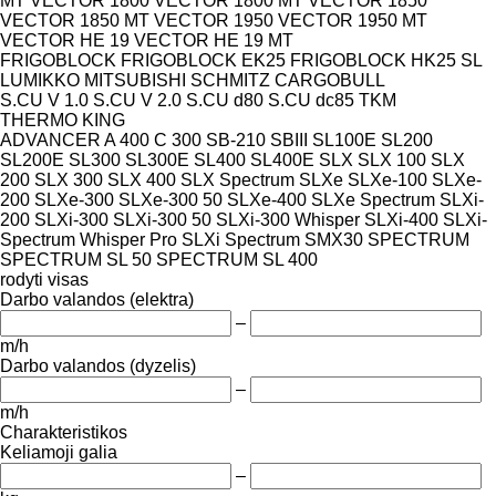
MT
VECTOR 1800
VECTOR 1800 MT
VECTOR 1850
VECTOR 1850 MT
VECTOR 1950
VECTOR 1950 MT
VECTOR HE 19
VECTOR HE 19 MT
FRIGOBLOCK
FRIGOBLOCK EK25
FRIGOBLOCK HK25 SL
LUMIKKO
MITSUBISHI
SCHMITZ CARGOBULL
S.CU V 1.0
S.CU V 2.0
S.CU d80
S.CU dc85
TKM
THERMO KING
ADVANCER A 400
C 300
SB-210
SBIII
SL100E
SL200
SL200E
SL300
SL300E
SL400
SL400E
SLX
SLX 100
SLX
200
SLX 300
SLX 400
SLX Spectrum
SLXe
SLXe-100
SLXe-
200
SLXe-300
SLXe-300 50
SLXe-400
SLXe Spectrum
SLXi-
200
SLXi-300
SLXi-300 50
SLXi-300 Whisper
SLXi-400
SLXi-
Spectrum Whisper Pro
SLXi Spectrum
SMX30
SPECTRUM
SPECTRUM SL 50
SPECTRUM SL 400
rodyti visas
Darbo valandos (elektra)
–
m/h
Darbo valandos (dyzelis)
–
m/h
Charakteristikos
Keliamoji galia
–