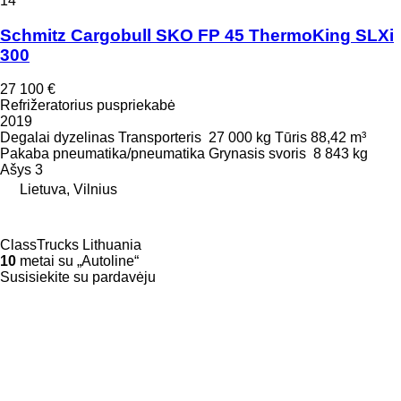
14
Schmitz Cargobull SKO FP 45 ThermoKing SLXi
300
27 100 €
Refrižeratorius puspriekabė
2019
Degalai
dyzelinas
Transporteris
27 000 kg
Tūris
88,42 m³
Pakaba
pneumatika/pneumatika
Grynasis svoris
8 843 kg
Ašys
3
Lietuva, Vilnius
ClassTrucks Lithuania
10
metai su „Autoline“
Susisiekite su pardavėju