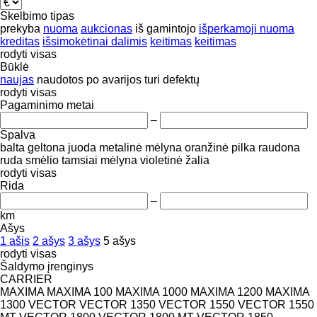
Skelbimo tipas
prekyba
nuoma
aukcionas
iš gamintojo
išperkamoji nuoma
kreditas
išsimokėtinai dalimis
keitimas
keitimas
rodyti visas
Būklė
naujas
naudotos
po avarijos
turi defektų
rodyti visas
Pagaminimo metai
–
Spalva
balta
geltona
juoda
metalinė
mėlyna
oranžinė
pilka
raudona
ruda
smėlio
tamsiai mėlyna
violetinė
žalia
rodyti visas
Rida
–
km
Ašys
1 ašis
2 ašys
3 ašys
5 ašys
rodyti visas
Šaldymo įrenginys
CARRIER
MAXIMA
MAXIMA 100
MAXIMA 1000
MAXIMA 1200
MAXIMA
1300
VECTOR
VECTOR 1350
VECTOR 1550
VECTOR 1550