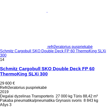
refrižeratorius puspriekabė
Schmitz Cargobull SKO Double Deck FP 60 ThermoKing SLXi
300
14
Schmitz Cargobull SKO Double Deck FP 60
ThermoKing SLXi 300
29 600 €
Refrižeratorius puspriekabė
2019
Degalai
dyzelinas
Transporteris
27 000 kg
Tūris
88,42 m³
Pakaba
pneumatika/pneumatika
Grynasis svoris
8 843 kg
Ašys
3