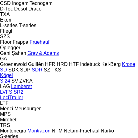
CSD
Inogam
Tecnogam
D-Tec
Desot
Draco
TXA
Ekeri
L-series
T-series
Fliegl
SZS
Floor
Frappa
Fruehauf
Oplegger
Gani Şahan
Gray & Adams
GA
Groenewold
Guillén
HFR
HRD
HTF
Indetruck
Kel-Berg
Krone
SD
SDK
SDP
SDR
SZ
TKS
Kögel
S 24
SV
ZVKA
LAG
Lamberet
LVFS
SR2
LeciTrailer
LTF
Menci
Meusburger
MPS
Mirofret
TRS
Montenegro
Montracon
NTM
Netam-Fruehauf
Närko
S-series