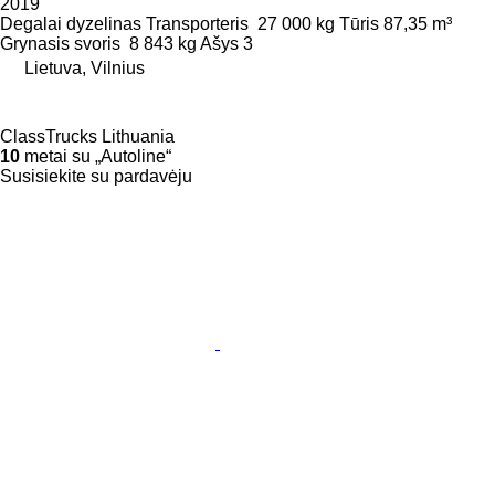
2019
Degalai
dyzelinas
Transporteris
27 000 kg
Tūris
87,35 m³
Grynasis svoris
8 843 kg
Ašys
3
Lietuva, Vilnius
ClassTrucks Lithuania
10
metai su „Autoline“
Susisiekite su pardavėju