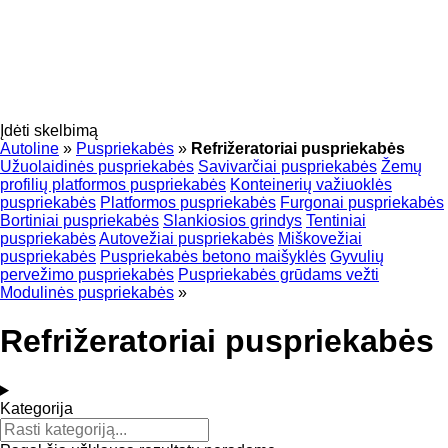
Įdėti skelbimą
Autoline
»
Puspriekabės
»
Refrižeratoriai puspriekabės
Užuolaidinės puspriekabės
Savivarčiai puspriekabės
Žemų
profilių platformos puspriekabės
Konteinerių važiuoklės
puspriekabės
Platformos puspriekabės
Furgonai puspriekabės
Bortiniai puspriekabės
Slankiosios grindys
Tentiniai
puspriekabės
Autovežiai puspriekabės
Miškovežiai
puspriekabės
Puspriekabės betono maišyklės
Gyvulių
pervežimo puspriekabės
Puspriekabės grūdams vežti
Modulinės puspriekabės
»
Refrižeratoriai puspriekabės
Kategorija