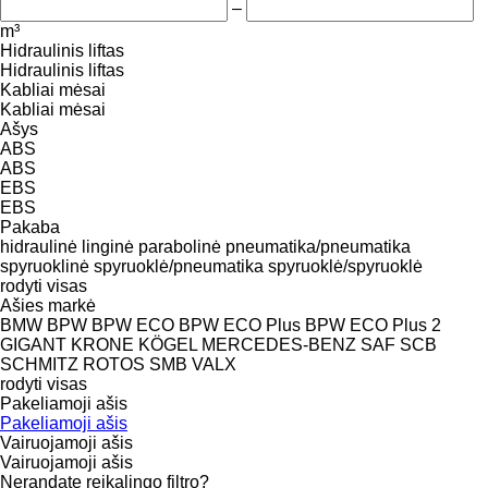
–
m³
Hidraulinis liftas
Hidraulinis liftas
Kabliai mėsai
Kabliai mėsai
Ašys
ABS
ABS
EBS
EBS
Pakaba
hidraulinė
linginė
parabolinė
pneumatika/pneumatika
spyruoklinė
spyruoklė/pneumatika
spyruoklė/spyruoklė
rodyti visas
Ašies markė
BMW
BPW
BPW ECO
BPW ECO Plus
BPW ECO Plus 2
GIGANT
KRONE
KÖGEL
MERCEDES-BENZ
SAF
SCB
SCHMITZ ROTOS
SMB
VALX
rodyti visas
Pakeliamoji ašis
Pakeliamoji ašis
Vairuojamoji ašis
Vairuojamoji ašis
Nerandate reikalingo filtro?