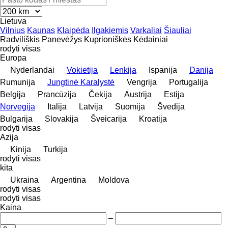
Lietuva
Vilnius
Kaunas
Klaipėda
Ilgakiemis
Varkaliai
Šiauliai
Radviliškis
Panevėžys
Kuprioniškės
Kėdainiai
rodyti visas
Europa
Nyderlandai
Vokietija
Lenkija
Ispanija
Danija
Rumunija
Jungtinė Karalystė
Vengrija
Portugalija
Belgija
Prancūzija
Čekija
Austrija
Estija
Norvegija
Italija
Latvija
Suomija
Švedija
Bulgarija
Slovakija
Šveicarija
Kroatija
rodyti visas
Azija
Kinija
Turkija
rodyti visas
kita
Ukraina
Argentina
Moldova
rodyti visas
rodyti visas
Kaina
–