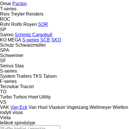
Omar
Pacton
T-series
Reis Treyler
Renders
ROC
Rohr
Rolfo
Royen
SOR
SP
Samro
Schmitz Cargobull
KO
MEGA
S-series
SCB
SKO
Schutz
Schwarzmüller
SPA
Schweriner
SF
Serrus
Stas
S-series
System Trailers
TKS
Talson
F-series
Tecnokar
Tracon
TO
Turbo
Turbos Hoet
Utility
VS
VAK
Van Eck
Van Hool
Vlastuin
Vogelzang
Wellmeyer
Wielton
rodyti visas
Vieta
Ieškoti spindulyje