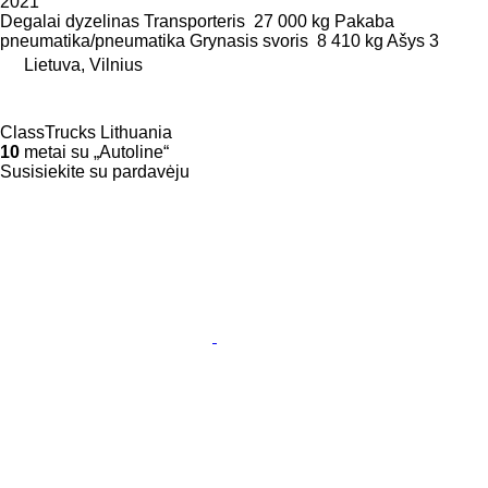
2021
Degalai
dyzelinas
Transporteris
27 000 kg
Pakaba
pneumatika/pneumatika
Grynasis svoris
8 410 kg
Ašys
3
Lietuva, Vilnius
ClassTrucks Lithuania
10
metai su „Autoline“
Susisiekite su pardavėju