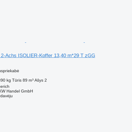
2-Achs ISOLIER-Koffer 13,40 m*29 T zGG
uspriekabė
390 kg
Tūris
89 m³
Ašys
2
derich
KW Handel GmbH
rdavėju