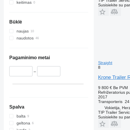
TIP Trailer Servi
keitimas
Susisiekite su pa
Būklė
naujas
naudotos
Pagaminimo metai
Straight
8
–
Krone Trailer 
9 800 €
Be PVM
Refrižeratorius p
2017
Transporteris
24
Spalva
Vokietija, Her
TIP Trailer Servi
balta
Susisiekite su pa
geltona
juoda