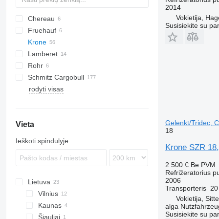
2014
Vokietija, Ha
Chereau
AS
Susisiekite su pa
Fruehauf
T-series
Krone
Lamberet
SD
ZVKA
Rohr
SDR
LVFS
MPS
Schmitz Cargobull
TKS
SR2
SDR 27
rodyti visas
KO
SPA
F-series
MEGA
S-series
Gelenkt/Tridec, C
Vieta
SCB
18
SKO
Ieškoti spindulyje
Krone SZR 18, 
2 500 €
Be PVM
Refrižeratorius p
2006
Lietuva
Transporteris
20
Vilnius
Vokietija, Sit
Kaunas
alga Nutzfahrze
Susisiekite su pa
Šiauliai