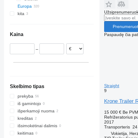
Europa
Užsiprenumeruoki
kita
Nyderlandai
Vokietija
Ukraina
Prenumeruot
Recklinghausen
Lenkija
Moldova
Kaina
Paspaudę čia patv
Oldenburg
Ispanija
Potsdam
Austrija
–
Salzgitter
Danija
Munich
Latvija
Regensburg
Rumunija
rodyti visas
Hamburg
Bad Bentheim
Straight
Skelbimo tipas
rodyti visas
9
prekyba
Krone Trailer 
iš gamintojo
išperkamoji nuoma
15 000 €
Be PV
Refrižeratorius p
kreditas
2017
išsimokėtinai dalimis
Transporteris
24
keitimas
Vokietija, Her