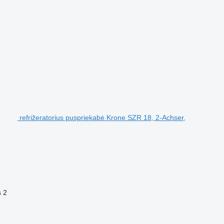
refrižeratorius puspriekabė Krone SZR 18, 2-Achser,
s
2