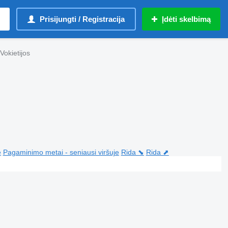
Prisijungti / Registracija
Įdėti skelbimą
Vokietijos
e
Pagaminimo metai - seniausi viršuje
Rida ⬊
Rida ⬈