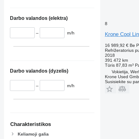
VECTOR
SLX 300
VECTOR 1350
SLXi-300
Darbo valandos (elektra)
VECTOR 1550
SLXi-300 50
8
VECTOR 1950
SLXi-400
–
m/h
Krone Cool Li
VECTOR 1950 MT
VECTOR HE 19
16 989,92 €
Be 
Refrižeratorius p
2018
391 472 km
Tūris
87,83 m³
P
Darbo valandos (dyzelis)
Vokietija, Wer
Krone Used Gm
Susisiekite su pa
–
m/h
Charakteristikos
Keliamoji galia