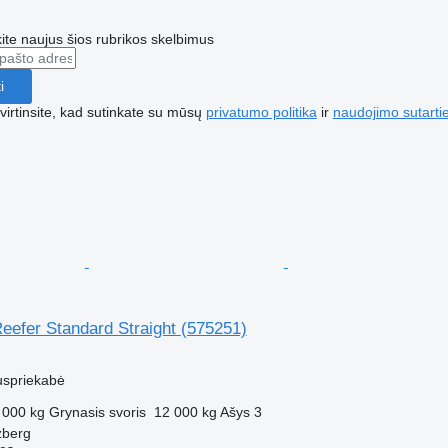
te naujus šios rubrikos skelbimus
i
irtinsite, kad sutinkate su mūsų
privatumo politika
ir
naudojimo sutarti
Reefer Standard Straight
(575251)
M
uspriekabė
 000 kg
Grynasis svoris
12 000 kg
Ašys
3
zberg