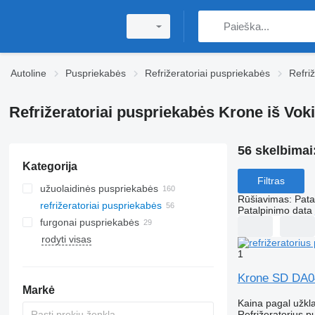
Autoline
Puspriekabės
Refrižeratoriai puspriekabės
Refri
Refrižeratoriai puspriekabės Krone iš Voki
56 skelbimai
Kategorija
Filtras
užuolaidinės puspriekabės
Rūšiavimas
:
Pata
refrižeratoriai puspriekabės
Patalpinimo data
furgonai puspriekabės
rodyti visas
1
Krone SD DA
Markė
Kaina pagal užkl
Refrižeratorius p