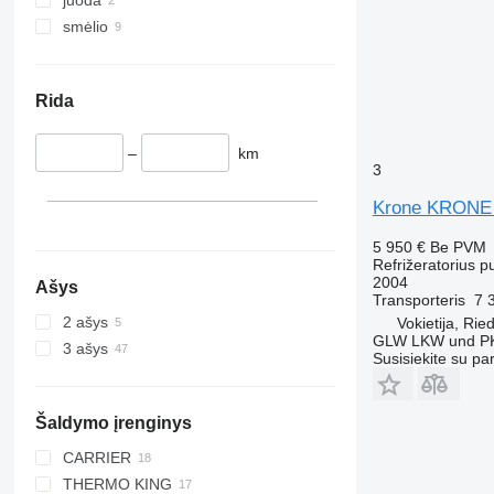
smėlio
Rida
–
km
3
Krone KRONE 
5 950 €
Be PVM
Refrižeratorius p
2004
Ašys
Transporteris
7 
2 ašys
Vokietija, Rie
GLW LKW und P
3 ašys
Susisiekite su pa
Šaldymo įrenginys
CARRIER
THERMO KING
MAXIMA 1200