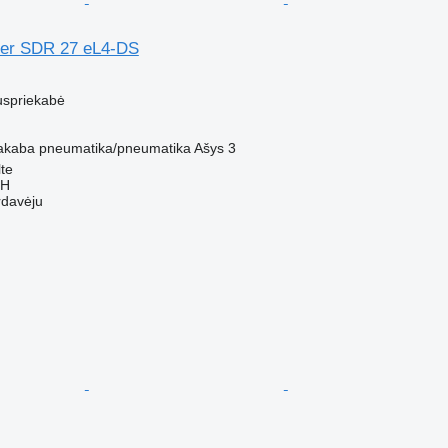
ner SDR 27 eL4-DS
M
uspriekabė
akaba
pneumatika/pneumatika
Ašys
3
lte
bH
rdavėju