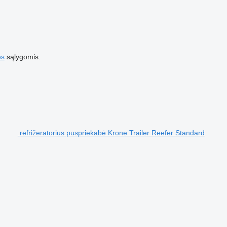
es
sąlygomis.
refrižeratorius puspriekabė Krone Trailer Reefer Standard