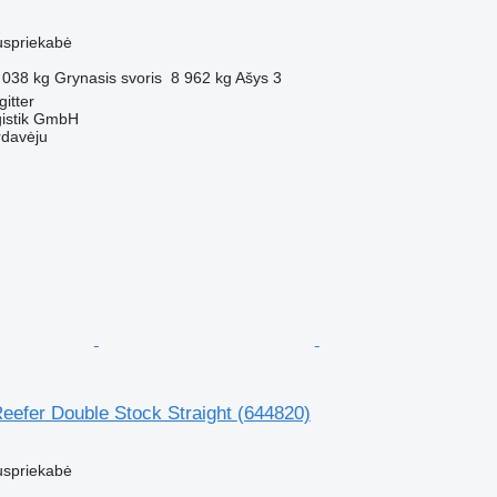
M
uspriekabė
 038 kg
Grynasis svoris
8 962 kg
Ašys
3
gitter
gistik GmbH
rdavėju
Reefer Double Stock Straight
(644820)
M
uspriekabė