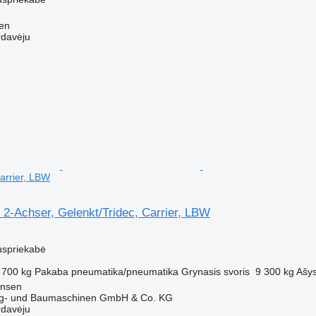
gen
rdavėju
arrier, LBW
2-Achser, Gelenkt/Tridec, Carrier, LBW
uspriekabė
 700 kg
Pakaba
pneumatika/pneumatika
Grynasis svoris
9 300 kg
Ašy
tensen
ug- und Baumaschinen GmbH & Co. KG
rdavėju