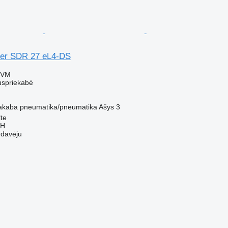
ner SDR 27 eL4-DS
PVM
uspriekabė
akaba
pneumatika/pneumatika
Ašys
3
lte
bH
rdavėju