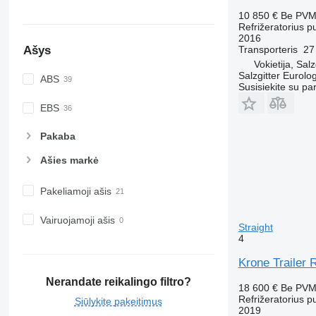
10 850 €
Be PV
Refrižeratorius p
2016
Ašys
Transporteris
27
Vokietija, Salz
Salzgitter Eurolo
ABS
Susisiekite su pa
EBS
Pakaba
Ašies markė
Pakeliamoji ašis
Vairuojamoji ašis
Straight
4
Krone Trailer 
Nerandate reikalingo filtro?
18 600 €
Be PV
Refrižeratorius p
Siūlykite pakeitimus
2019