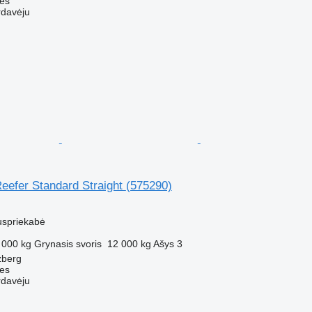
ces
rdavėju
Reefer Standard Straight
(575290)
uspriekabė
 000 kg
Grynasis svoris
12 000 kg
Ašys
3
zberg
ces
rdavėju