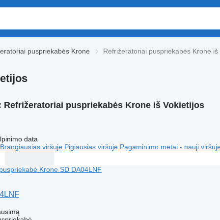
žeratoriai puspriekabės Krone
Refrižeratoriai puspriekabės Krone iš 
etijos
:
Refrižeratoriai puspriekabės Krone iš Vokietijos
lpinimo data
Brangiausias viršuje
Pigiausias viršuje
Pagaminimo metai - nauji viršuj
04LNF
ausimą
uspriekabė