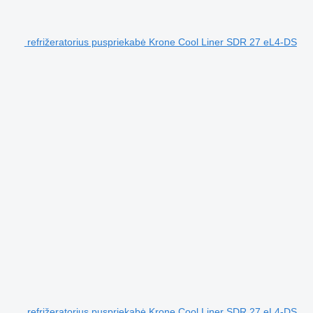
refrižeratorius puspriekabė Krone Cool Liner SDR 27 eL4-DS
refrižeratorius puspriekabė Krone Cool Liner SDR 27 eL4-DS