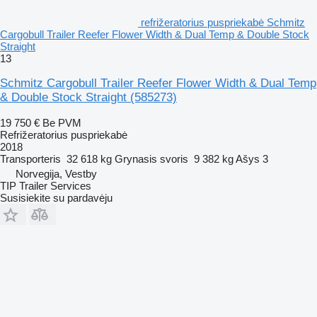
refrižeratorius puspriekabė Schmitz
Cargobull Trailer Reefer Flower Width & Dual Temp & Double Stock
Straight
13
Schmitz Cargobull Trailer Reefer Flower Width & Dual Temp
& Double Stock Straight
(585273)
19 750 €
Be PVM
Refrižeratorius puspriekabė
2018
Transporteris
32 618 kg
Grynasis svoris
9 382 kg
Ašys
3
Norvegija, Vestby
TIP Trailer Services
Susisiekite su pardavėju