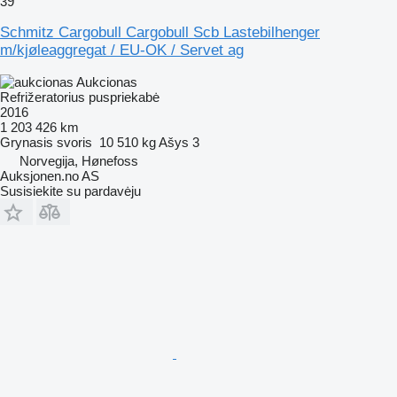
39
Schmitz Cargobull Cargobull Scb Lastebilhenger
m/kjøleaggregat / EU-OK / Servet ag
Aukcionas
Refrižeratorius puspriekabė
2016
1 203 426 km
Grynasis svoris
10 510 kg
Ašys
3
Norvegija, Hønefoss
Auksjonen.no AS
Susisiekite su pardavėju