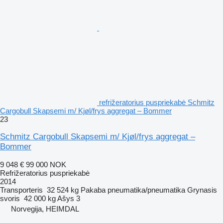
refrižeratorius puspriekabė Schmitz
Cargobull Skapsemi m/ Kjøl/frys aggregat – Bommer
23
Schmitz Cargobull Skapsemi m/ Kjøl/frys aggregat –
Bommer
9 048 €
99 000 NOK
Refrižeratorius puspriekabė
2014
Transporteris
32 524 kg
Pakaba
pneumatika/pneumatika
Grynasis
svoris
42 000 kg
Ašys
3
Norvegija, HEIMDAL