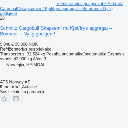
refrižeratorius puspriekabė Schmitz
Cargobull Skapsemi m/ Kjøl/frys aggregat – Bommer – Nylig
godkjent!
28
Schmitz Cargobull Skapsemi m/ Kjøl/frys aggregat –
Bommer – Nylig godkjent!
9 048 €
99 000 NOK
Refrižeratorius puspriekabė
Transporteris
32 524 kg
Pakaba
pneumatika/pneumatika
Grynasis
svoris
42 000 kg
Ašys
3
Norvegija, HEIMDAL
ATS Norway AS
9
metai su „Autoline“
Susisiekite su pardavėju