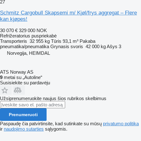
27
Schmitz Cargobull Skapsemi m/ Kjøl/frys aggregat – Flere
kan kjøpes!
30 070 €
329 000 NOK
Refrižeratorius puspriekabė
Transporteris
32 955 kg
Tūris
93,1 m³
Pakaba
pneumatika/pneumatika
Grynasis svoris
42 000 kg
Ašys
3
Norvegija, HEIMDAL
ATS Norway AS
9
metai su „Autoline“
Susisiekite su pardavėju
Užsiprenumeruokite naujus šios rubrikos skelbimus
Prenumeruoti
Paspaudę čia patvirtinsite, kad sutinkate su mūsų
privatumo politika
ir
naudojimo sutarties
sąlygomis.