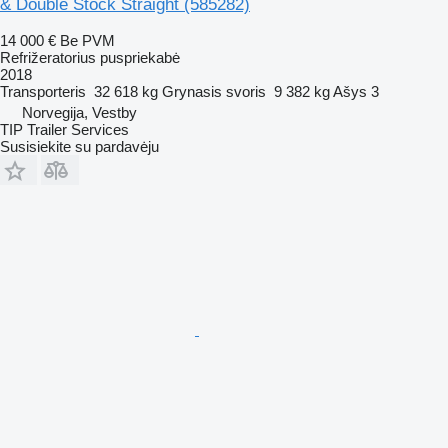
& Double Stock Straight
(585282)
14 000 €
Be PVM
Refrižeratorius puspriekabė
2018
Transporteris
32 618 kg
Grynasis svoris
9 382 kg
Ašys
3
Norvegija, Vestby
TIP Trailer Services
Susisiekite su pardavėju