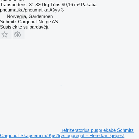
Transporteris
31 820 kg
Tūris
90,16 m³
Pakaba
pneumatika/pneumatika
Ašys
3
Norvegija, Gardemoen
Schmitz Cargobull Norge AS
Susisiekite su pardavėju
refrižeratorius puspriekabė Schmitz
Cargobull Skapsemi m/ Kjøl/frys aggregat – Flere kan kjøpes!