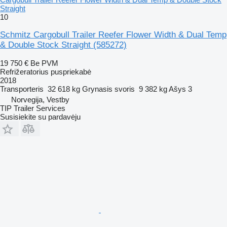
Straight
10
Schmitz Cargobull Trailer Reefer Flower Width & Dual Temp
& Double Stock Straight
(585272)
19 750 €
Be PVM
Refrižeratorius puspriekabė
2018
Transporteris
32 618 kg
Grynasis svoris
9 382 kg
Ašys
3
Norvegija, Vestby
TIP Trailer Services
Susisiekite su pardavėju