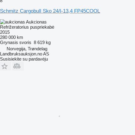
8
Schmitz Cargobull Sko 24/l-13,4 FP45COOL
Aukcionas
Refrižeratorius puspriekabė
2015
280 000 km
Grynasis svoris
8 619 kg
Norvegija, Trøndelag
Landbruksauksjon.no AS
Susisiekite su pardavėju