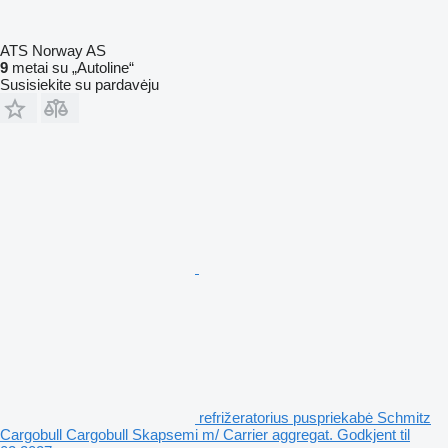
ATS Norway AS
9
metai su „Autoline“
Susisiekite su pardavėju
refrižeratorius puspriekabė Schmitz
Cargobull Cargobull Skapsemi m/ Carrier aggregat. Godkjent til