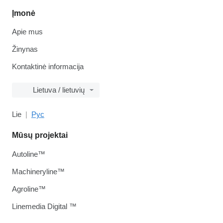
Įmonė
Apie mus
Žinynas
Kontaktinė informacija
Lietuva / lietuvių
Lie
Рус
Mūsų projektai
Autoline™
Machineryline™
Agroline™
Linemedia Digital ™