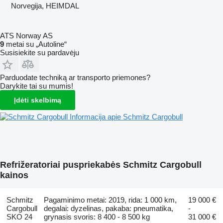
Norvegija, HEIMDAL
ATS Norway AS
9
metai su „Autoline“
Susisiekite su pardavėju
Parduodate techniką ar transporto priemones?
Darykite tai su mumis!
Įdėti skelbimą
Informacija apie Schmitz Cargobull
Refrižeratoriai puspriekabės Schmitz Cargobull
kainos
Schmitz
Pagaminimo metai: 2019, rida: 1 000 km,
19 000 €
Cargobull
degalai: dyzelinas, pakaba: pneumatika,
-
SKO 24
grynasis svoris: 8 400 - 8 500 kg
31 000 €