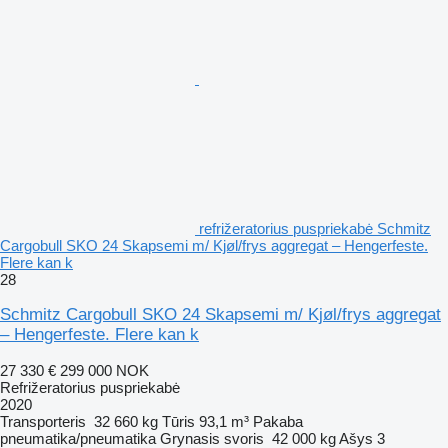
refrižeratorius puspriekabė Schmitz
Cargobull SKO 24 Skapsemi m/ Kjøl/frys aggregat – Hengerfeste.
Flere kan k
28
Schmitz Cargobull SKO 24 Skapsemi m/ Kjøl/frys aggregat
– Hengerfeste. Flere kan k
27 330 €
299 000 NOK
Refrižeratorius puspriekabė
2020
Transporteris
32 660 kg
Tūris
93,1 m³
Pakaba
pneumatika/pneumatika
Grynasis svoris
42 000 kg
Ašys
3