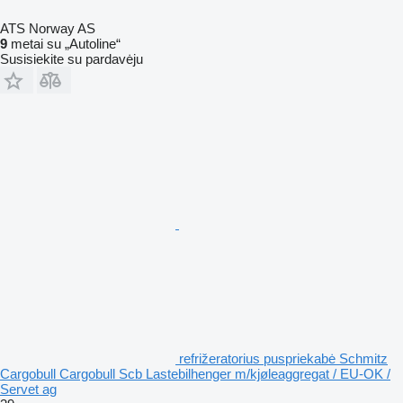
ATS Norway AS
9
metai su „Autoline“
Susisiekite su pardavėju
refrižeratorius puspriekabė Schmitz
Cargobull Cargobull Scb Lastebilhenger m/kjøleaggregat / EU-OK /
Servet ag