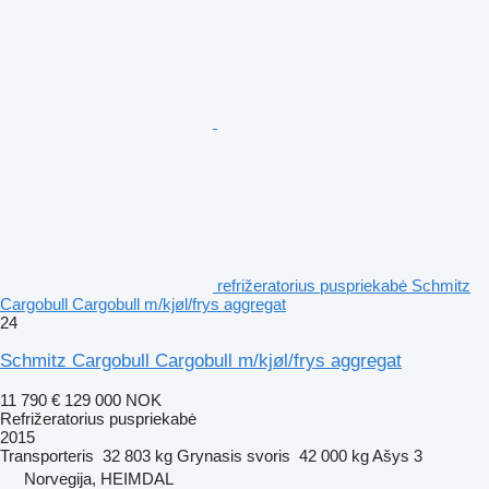
refrižeratorius puspriekabė Schmitz
Cargobull Cargobull m/kjøl/frys aggregat
24
Schmitz Cargobull Cargobull m/kjøl/frys aggregat
11 790 €
129 000 NOK
Refrižeratorius puspriekabė
2015
Transporteris
32 803 kg
Grynasis svoris
42 000 kg
Ašys
3
Norvegija, HEIMDAL