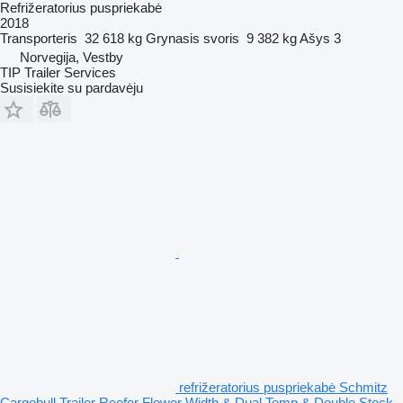
Refrižeratorius puspriekabė
2018
Transporteris
32 618 kg
Grynasis svoris
9 382 kg
Ašys
3
Norvegija, Vestby
TIP Trailer Services
Susisiekite su pardavėju
refrižeratorius puspriekabė Schmitz
Cargobull Trailer Reefer Flower Width & Dual Temp & Double Stock