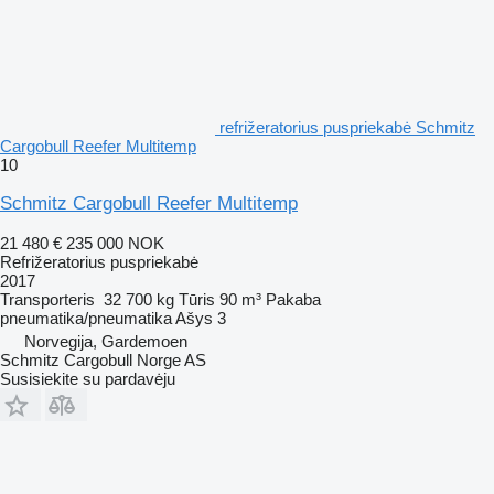
refrižeratorius puspriekabė Schmitz
Cargobull Reefer Multitemp
10
Schmitz Cargobull Reefer Multitemp
21 480 €
235 000 NOK
Refrižeratorius puspriekabė
2017
Transporteris
32 700 kg
Tūris
90 m³
Pakaba
pneumatika/pneumatika
Ašys
3
Norvegija, Gardemoen
Schmitz Cargobull Norge AS
Susisiekite su pardavėju