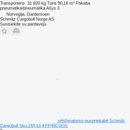
Transporteris
31 820 kg
Tūris
90,16 m³
Pakaba
pneumatika/pneumatika
Ašys
3
Norvegija, Gardemoen
Schmitz Cargobull Norge AS
Susisiekite su pardavėju
refrižeratorius puspriekabė Schmitz
Cargobull Sko 24/l-13,4 FP45COOL