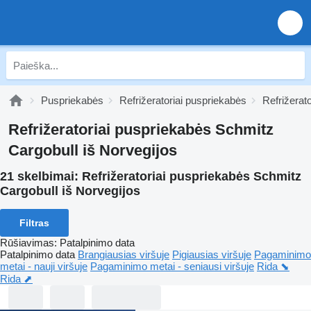
Puspriekabės
Refrižeratoriai puspriekabės
Refrižerat
Refrižeratoriai puspriekabės Schmitz
Cargobull iš Norvegijos
21 skelbimai:
Refrižeratoriai puspriekabės Schmitz
Cargobull iš Norvegijos
Filtras
Rūšiavimas
:
Patalpinimo data
Patalpinimo data
Brangiausias viršuje
Pigiausias viršuje
Pagaminimo
metai - nauji viršuje
Pagaminimo metai - seniausi viršuje
Rida ⬊
Rida ⬈