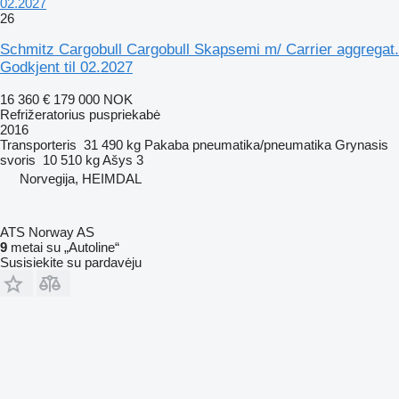
02.2027
26
Schmitz Cargobull Cargobull Skapsemi m/ Carrier aggregat.
Godkjent til 02.2027
16 360 €
179 000 NOK
Refrižeratorius puspriekabė
2016
Transporteris
31 490 kg
Pakaba
pneumatika/pneumatika
Grynasis
svoris
10 510 kg
Ašys
3
Norvegija, HEIMDAL
ATS Norway AS
9
metai su „Autoline“
Susisiekite su pardavėju