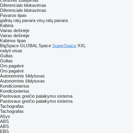
Centrinis sutepimas
Diferencialo blokavimas
Diferencialo blokavimas
Pavaros tipas
galinių ratų pavara
visų ratų pavara
Kabina
Vairas dešinėje
Vairas dešinėje
Kabinos tipas
BigSpace
GLOBAL
Space
SuperSpace
XXL
rodyti visas
Gultas
Gultas
Oro pagalvė
Oro pagalvė
Autonominis šildytuvas
Autonominis šildytuvas
Kondicionierius
Kondicionierius
Pastovaus greičio palaikymo sistema
Pastovaus greičio palaikymo sistema
Tachografas
Tachografas
Ašys
ABS
ABS
EBS