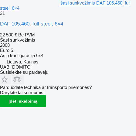
šasi sunkvežimis DAF 105.460, full
steel, 6×4
31
DAF 105.460, full steel, 6×4
22 500 €
Be PVM
Šasi sunkvežimis
2008
Euro 5
Ašių konfigūracija
6x4
Lietuva, Kaunas
UAB "DOMITO"
Susisiekite su pardavėju
Parduodate techniką ar transporto priemones?
Darykite tai su mumis!
Įdėti skelbimą