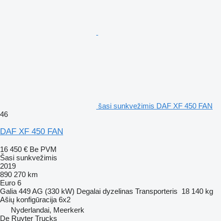
šasi sunkvežimis DAF XF 450 FAN
46
DAF XF 450 FAN
16 450 €
Be PVM
Šasi sunkvežimis
2019
890 270 km
Euro 6
Galia
449 AG (330 kW)
Degalai
dyzelinas
Transporteris
18 140 kg
Ašių konfigūracija
6x2
Nyderlandai, Meerkerk
De Ruyter Trucks