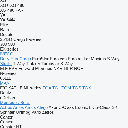
XG
XG+
XG 480
XG 480 FAR
YA
YA 5444
Elite
Ram
Ducato
3542D
Cargo
F-series
300
500
EX-series
IVECO
Daily
EuroCargo
EuroStar
Eurotech
Eurotrakker
Magirus
S-Way
Stralis
T-Way
Trakker
Turbostar
X-Way
ELF
FVR
Forward
M-Series
NKR
NPR
NQR
N-Series
65111
MAN
F90
KAT
LE
NL series
TGA
TGL
TGM
TGS
TGX
Deutz
eDeliver
Mercedes-Benz
Actros
Antos
Arocs
Atego
Axor
C-Class
Econic
LK
S-Class
SK
Sprinter
Unimog
Vario
Zetros
Canter
Canter
Cabstar
NT