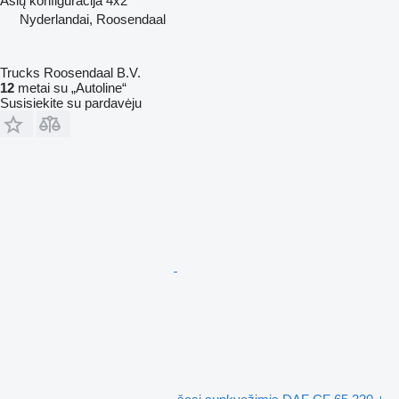
Ašių konfigūracija
4x2
Nyderlandai, Roosendaal
Trucks Roosendaal B.V.
12
metai su „Autoline“
Susisiekite su pardavėju