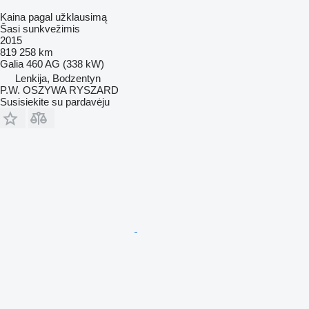
Kaina pagal užklausimą
Šasi sunkvežimis
2015
819 258 km
Galia
460 AG (338 kW)
Lenkija, Bodzentyn
P.W. OSZYWA RYSZARD
Susisiekite su pardavėju