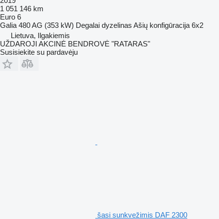
2019
1 051 146 km
Euro 6
Galia
480 AG (353 kW)
Degalai
dyzelinas
Ašių konfigūracija
6x2
Lietuva, Ilgakiemis
UŽDAROJI AKCINĖ BENDROVĖ "RATARAS"
Susisiekite su pardavėju
šasi sunkvežimis DAF 2300