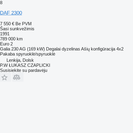
8
DAF 2300
7 550 €
Be PVM
Šasi sunkvežimis
1991
789 000 km
Euro 2
Galia
230 AG (169 kW)
Degalai
dyzelinas
Ašių konfigūracija
4x2
Pakaba
spyruoklė/spyruoklė
Lenkija, Dolsk
P.W ŁUKASZ CZAPLICKI
Susisiekite su pardavėju