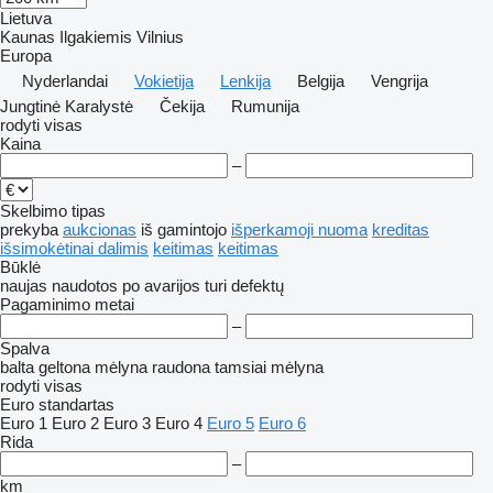
Lietuva
Kaunas
Ilgakiemis
Vilnius
Europa
Nyderlandai
Vokietija
Lenkija
Belgija
Vengrija
Jungtinė Karalystė
Čekija
Rumunija
rodyti visas
Kaina
–
Skelbimo tipas
prekyba
aukcionas
iš gamintojo
išperkamoji nuoma
kreditas
išsimokėtinai dalimis
keitimas
keitimas
Būklė
naujas
naudotos
po avarijos
turi defektų
Pagaminimo metai
–
Spalva
balta
geltona
mėlyna
raudona
tamsiai mėlyna
rodyti visas
Euro standartas
Euro 1
Euro 2
Euro 3
Euro 4
Euro 5
Euro 6
Rida
–
km