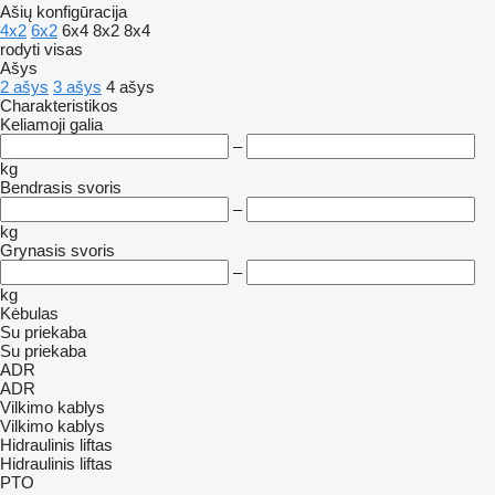
Ašių konfigūracija
4x2
6x2
6x4
8x2
8x4
rodyti visas
Ašys
2 ašys
3 ašys
4 ašys
Charakteristikos
Keliamoji galia
–
kg
Bendrasis svoris
–
kg
Grynasis svoris
–
kg
Kėbulas
Su priekaba
Su priekaba
ADR
ADR
Vilkimo kablys
Vilkimo kablys
Hidraulinis liftas
Hidraulinis liftas
PTO