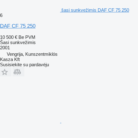
šasi sunkvežimis DAF CF 75 250
6
DAF CF 75 250
10 500 €
Be PVM
Šasi sunkvežimis
2001
Vengrija, Kunszentmiklós
Kasza Kft
Susisiekite su pardavėju