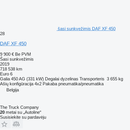
šasi sunkvežimis DAF XF 450
28
DAF XF 450
9 900 €
Be PVM
Šasi sunkvežimis
2019
718 538 km
Euro 6
Galia
450 AG (331 kW)
Degalai
dyzelinas
Transporteris
3 655 kg
Ašių konfigūracija
4x2
Pakaba
pneumatika/pneumatika
Belgija
The Truck Company
20
metai su „Autoline“
Susisiekite su pardavėju