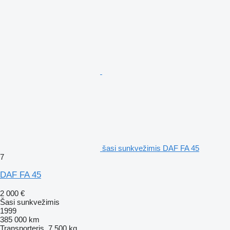
šasi sunkvežimis DAF FA 45
7
DAF FA 45
2 000 €
Šasi sunkvežimis
1999
385 000 km
Transporteris
7 500 kg