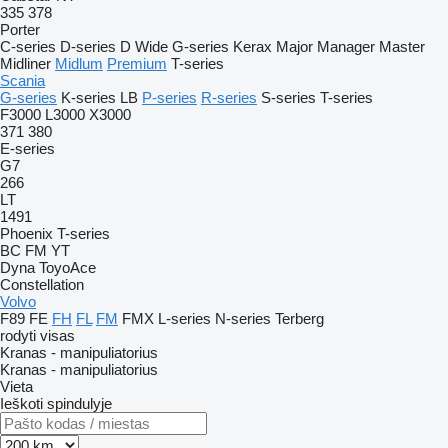
335
378
Porter
C-series
D-series
D Wide
G-series
Kerax
Major
Manager
Master
Midliner
Midlum
Premium
T-series
Scania
G-series
K-series
LB
P-series
R-series
S-series
T-series
F3000
L3000
X3000
371
380
E-series
G7
266
LT
1491
Phoenix
T-series
BC
FM
YT
Dyna
ToyoAce
Constellation
Volvo
F89
FE
FH
FL
FM
FMX
L-series
N-series
Terberg
rodyti visas
Kranas - manipuliatorius
Kranas - manipuliatorius
Vieta
Ieškoti spindulyje