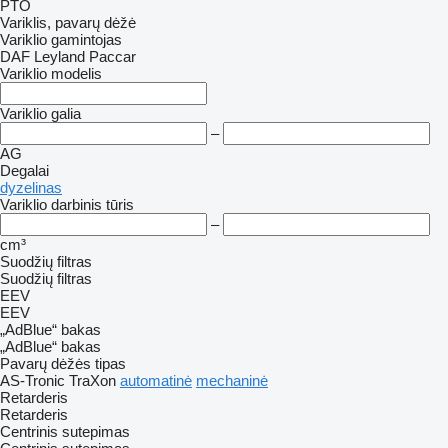
PTO
Variklis, pavarų dėžė
Variklio gamintojas
DAF
Leyland
Paccar
Variklio modelis
Variklio galia
–
AG
Degalai
dyzelinas
Variklio darbinis tūris
–
cm³
Suodžių filtras
Suodžių filtras
EEV
EEV
„AdBlue“ bakas
„AdBlue“ bakas
Pavarų dėžės tipas
AS-Tronic
TraXon
automatinė
mechaninė
Retarderis
Retarderis
Centrinis sutepimas