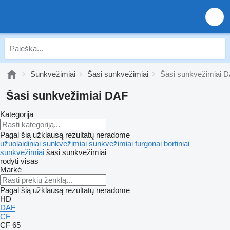
Sunkvežimiai
Šasi sunkvežimiai
Šasi sunkvežimiai 
Šasi sunkvežimiai DAF
Kategorija
Pagal šią užklausą rezultatų neradome
užuolaidiniai sunkvežimiai
sunkvežimiai furgonai
bortiniai
sunkvežimiai
šasi sunkvežimiai
rodyti visas
Markė
Pagal šią užklausą rezultatų neradome
HD
DAF
CF
CF 65