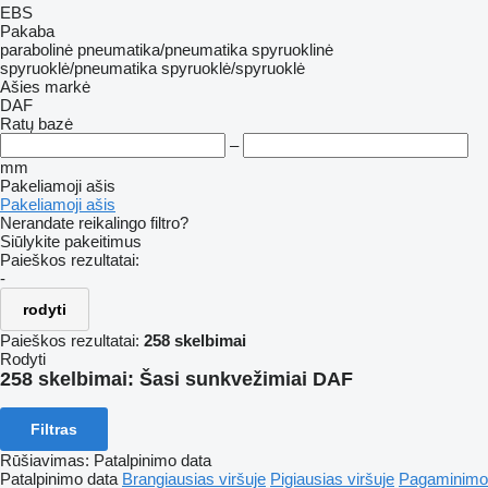
EBS
Pakaba
parabolinė
pneumatika/pneumatika
spyruoklinė
spyruoklė/pneumatika
spyruoklė/spyruoklė
Ašies markė
DAF
Ratų bazė
–
mm
Pakeliamoji ašis
Pakeliamoji ašis
Nerandate reikalingo filtro?
Siūlykite pakeitimus
Paieškos rezultatai:
-
rodyti
Paieškos rezultatai:
258 skelbimai
Rodyti
258 skelbimai:
Šasi sunkvežimiai DAF
Filtras
Rūšiavimas
:
Patalpinimo data
Patalpinimo data
Brangiausias viršuje
Pigiausias viršuje
Pagaminimo