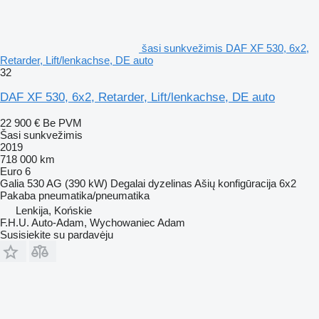
šasi sunkvežimis DAF XF 530, 6x2,
Retarder, Lift/lenkachse, DE auto
32
DAF XF 530, 6x2, Retarder, Lift/lenkachse, DE auto
22 900 €
Be PVM
Šasi sunkvežimis
2019
718 000 km
Euro 6
Galia
530 AG (390 kW)
Degalai
dyzelinas
Ašių konfigūracija
6x2
Pakaba
pneumatika/pneumatika
Lenkija, Końskie
F.H.U. Auto-Adam, Wychowaniec Adam
Susisiekite su pardavėju