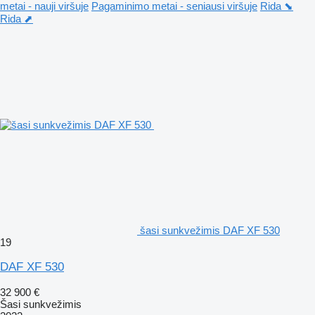
metai - nauji viršuje
Pagaminimo metai - seniausi viršuje
Rida ⬊
Rida ⬈
šasi sunkvežimis DAF XF 530
19
DAF XF 530
32 900 €
Šasi sunkvežimis