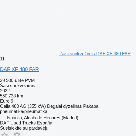
šasi sunkvežimis DAF XF 480 FAR
11
DAF XF 480 FAR
39 900 €
Be PVM
Šasi sunkvežimis
2022
550 738 km
Euro 6
Galia
483 AG (355 kW)
Degalai
dyzelinas
Pakaba
pneumatika/pneumatika
Ispanija, Alcalá de Henares (Madrid)
DAF Used Trucks España
Susisiekite su pardavėju