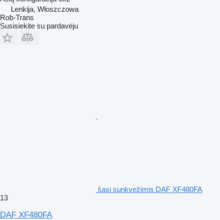
Lenkija, Włoszczowa
Rob-Trans
Susisiekite su pardavėju
šasi sunkvežimis DAF XF480FA
13
DAF XF480FA