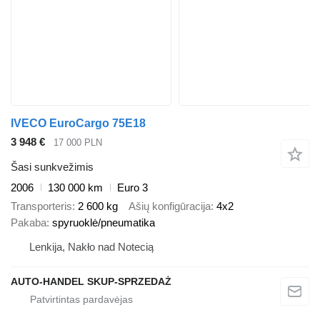
IVECO EuroCargo 75E18
3 948 €
17 000 PLN
Šasi sunkvežimis
2006
130 000 km
Euro 3
Transporteris
2 600 kg
Ašių konfigūracija
4x2
Pakaba
spyruoklė/pneumatika
Lenkija, Nakło nad Notecią
AUTO-HANDEL SKUP-SPRZEDAŻ