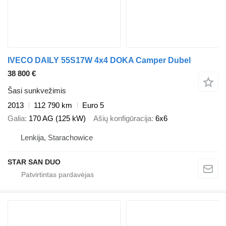
IVECO DAILY 55S17W 4x4 DOKA Camper Dubel
38 800 €
Šasi sunkvežimis
2013
112 790 km
Euro 5
Galia
170 AG (125 kW)
Ašių konfigūracija
6x6
Lenkija, Starachowice
STAR SAN DUO