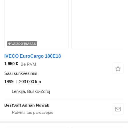
VAIZDO ĮRAŠAS
IVECO EuroCargo 180E18
1 950 €
Be PVM
Šasi sunkvežimis
1999
203 000 km
Lenkija, Busko-Zdrój
BestSoft Adrian Nowak