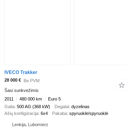
IVECO Trakker
28 000 €
Be PVM
Šasi sunkvežimis
2011
480 000 km
Euro 5
Galia
500 AG (368 kW)
Degalai
dyzelinas
Ašių konfigūracija
6x4
Pakaba
spyruoklė/spyruoklė
Lenkija, Lubomierz