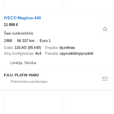
IVECO Magirus 440
11 800 €
Šasi sunkvežimis
1988
66 337 km
Euro 1
Galia
116 AG (85 kW)
Degalai
dyzelinas
Ašių konfigūracija
4x4
Pakaba
spyruoklė/spyruoklė
Lenkija, Skórka
F.H.U. PLATIN YAMO