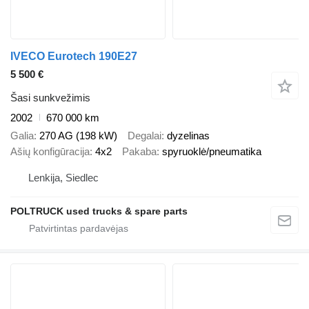
IVECO Eurotech 190E27
5 500 €
Šasi sunkvežimis
2002
670 000 km
Galia
270 AG (198 kW)
Degalai
dyzelinas
Ašių konfigūracija
4x2
Pakaba
spyruoklė/pneumatika
Lenkija, Siedlec
POLTRUCK used trucks & spare parts