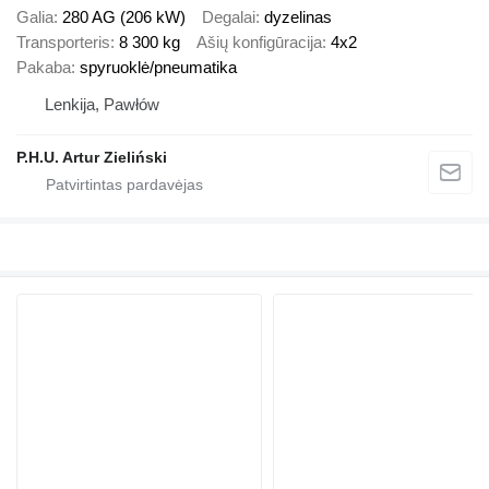
Galia
280 AG (206 kW)
Degalai
dyzelinas
Transporteris
8 300 kg
Ašių konfigūracija
4x2
Pakaba
spyruoklė/pneumatika
Lenkija, Pawłów
P.H.U. Artur Zieliński