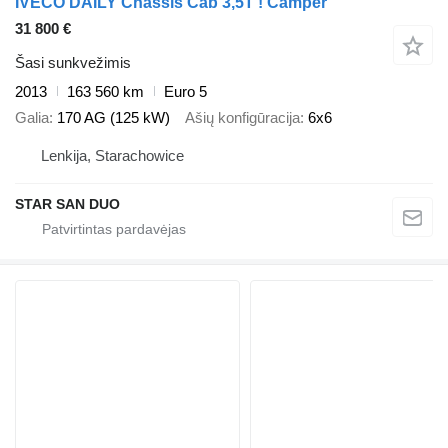
IVECO DAILY Chassis Cab 3,5T ! Camper
31 800 €
Šasi sunkvežimis
2013
163 560 km
Euro 5
Galia
170 AG (125 kW)
Ašių konfigūracija
6x6
Lenkija, Starachowice
STAR SAN DUO