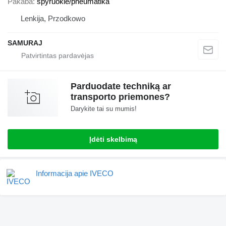
Pakaba
spyruoklė/pneumatika
Lenkija, Przodkowo
SAMURAJ
Parduodate techniką ar
transporto priemones?
Darykite tai su mumis!
Įdėti skelbimą
Informacija apie IVECO