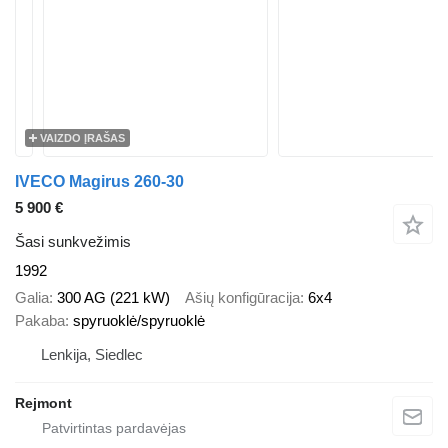
VAIZDO ĮRAŠAS
IVECO Magirus 260-30
5 900 €
Šasi sunkvežimis
1992
Galia
300 AG (221 kW)
Ašių konfigūracija
6x4
Pakaba
spyruoklė/spyruoklė
Lenkija, Siedlec
Rejmont