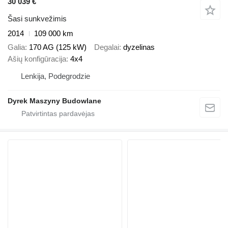
30 039 €
Šasi sunkvežimis
2014
109 000 km
Galia
170 AG (125 kW)
Degalai
dyzelinas
Ašių konfigūracija
4x4
Lenkija, Podegrodzie
Dyrek Maszyny Budowlane