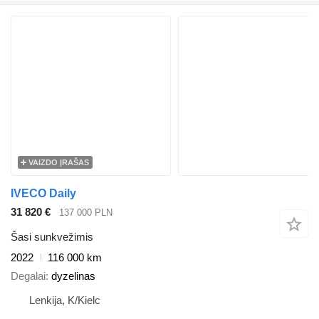
VAIZDO ĮRAŠAS
IVECO Daily
31 820 €
137 000 PLN
Šasi sunkvežimis
2022
116 000 km
Degalai
dyzelinas
Lenkija, K/Kielc