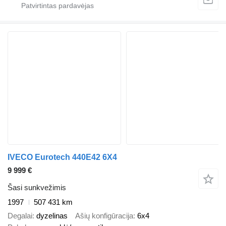
IVECO Eurotech 440E42 6X4
9 999 €
Šasi sunkvežimis
1997
507 431 km
Degalai
dyzelinas
Ašių konfigūracija
6x4