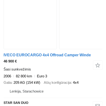
IVECO EUROCARGO 4x4 Offroad Camper Winde
46 900 €
Šasi sunkvežimis
2006
82 800 km
Euro 3
Galia
209 AG (154 kW)
Ašių konfigūracija
4x4
Lenkija, Starachowice
STAR SAN DUO