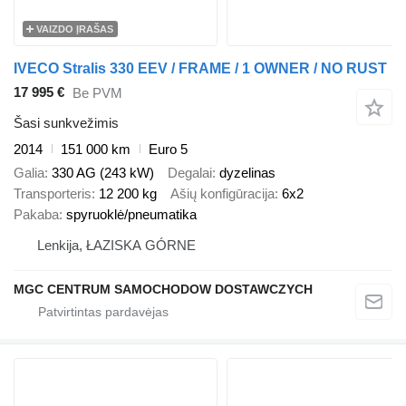
VAIZDO ĮRAŠAS
IVECO Stralis 330 EEV / FRAME / 1 OWNER / NO RUST
17 995 €
Be PVM
Šasi sunkvežimis
2014
151 000 km
Euro 5
Galia
330 AG (243 kW)
Degalai
dyzelinas
Transporteris
12 200 kg
Ašių konfigūracija
6x2
Pakaba
spyruoklė/pneumatika
Lenkija, ŁAZISKA GÓRNE
MGC CENTRUM SAMOCHODOW DOSTAWCZYCH