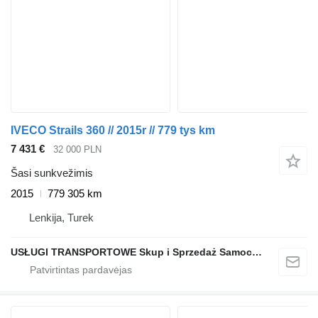
IVECO Strails 360 // 2015r // 779 tys km
7 431 €
32 000 PLN
Šasi sunkvežimis
2015
779 305 km
Lenkija, Turek
USŁUGI TRANSPORTOWE Skup i Sprzedaż Samochodów