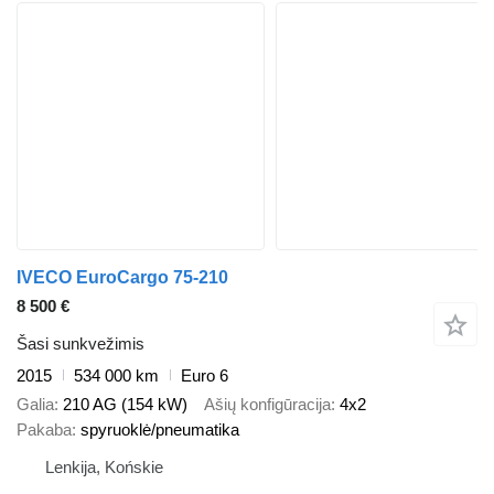
IVECO EuroCargo 75-210
8 500 €
Šasi sunkvežimis
2015
534 000 km
Euro 6
Galia
210 AG (154 kW)
Ašių konfigūracija
4x2
Pakaba
spyruoklė/pneumatika
Lenkija, Końskie