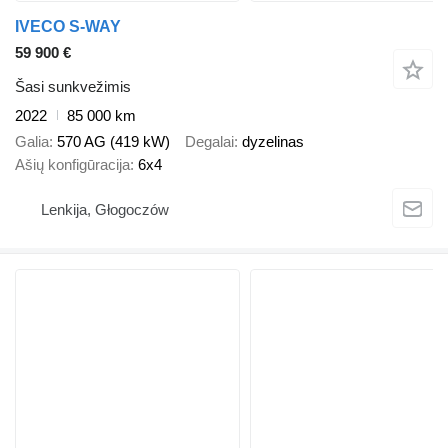
IVECO S-WAY
59 900 €
Šasi sunkvežimis
2022
85 000 km
Galia
570 AG (419 kW)
Degalai
dyzelinas
Ašių konfigūracija
6x4
Lenkija, Głogoczów