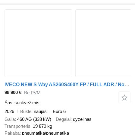
IVECO NEW S-Way AS260S460Y-FP / FULL ADR / No mileage / PTO / Without
98 900 €
Be PVM
Šasi sunkvežimis
2026
Būklė
naujas
Euro 6
Galia
460 AG (338 kW)
Degalai
dyzelinas
Transporteris
19 870 kg
Pakaba
pneumatika/pneumatika