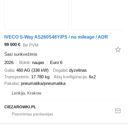
IVECO S-Way AS260S46Y/PS / no mileage / ADR
99 000 €
Be PVM
Šasi sunkvežimis
2026
Būklė
naujas
Euro 6
Galia
460 AG (338 kW)
Degalai
dyzelinas
Transporteris
17 780 kg
Ašių konfigūracija
6x2
Pakaba
pneumatika/pneumatika
Lenkija, Krakow
CIEZAROWKI.PL