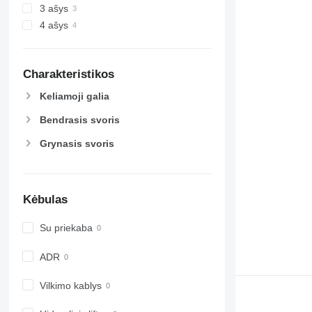
3 ašys
4 ašys
Charakteristikos
Keliamoji galia
Bendrasis svoris
Grynasis svoris
Kėbulas
Su priekaba
ADR
Vilkimo kablys