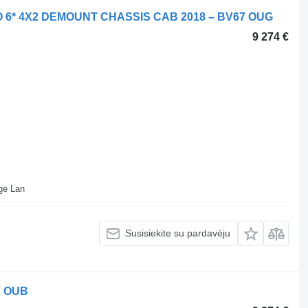
O 6* 4X2 DEMOUNT CHASSIS CAB 2018 – BV67 OUG
9 274 €
ll Depot Beveridge Lan
Susisiekite su pardavėju
7 OUB