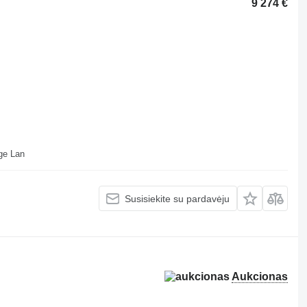
9 274 €
ll Depot Beveridge Lan
Susisiekite su pardavėju
Aukcionas