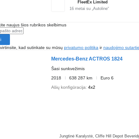
FleetEx Limited
16
metai su „Autoline“
te naujus šios rubrikos skelbimus
i
irtinsite, kad sutinkate su mūsų
privatumo politika
ir
naudojimo sutarti
Mercedes-Benz ACTROS 1824
Šasi sunkvežimis
2018
638 287 km
Euro 6
Ašių konfigūracija
4x2
Jungtinė Karalystė, Cliffe Hi