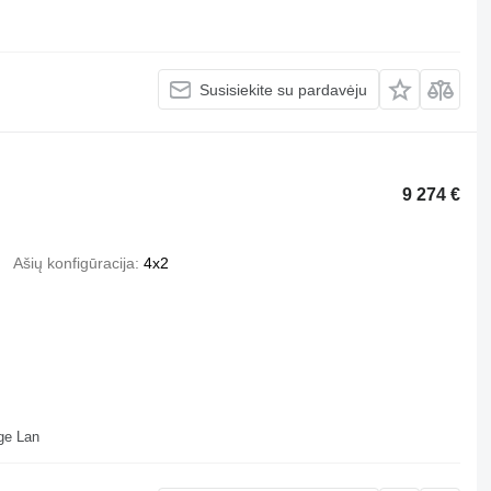
Susisiekite su pardavėju
9 274 €
Ašių konfigūracija
4x2
ll Depot Beveridge Lan