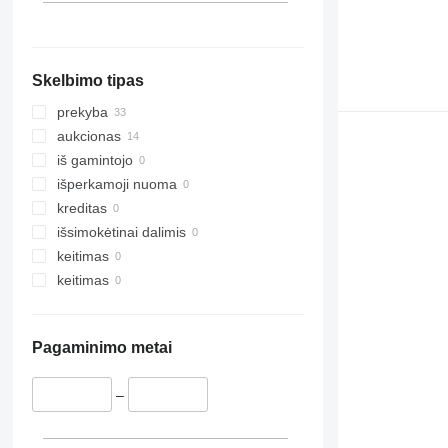
Jungtinė Karalystė
rodyti visas
Leeds
Stoke-on-Trent
Skelbimo tipas
Leicester
Doncaster
prekyba
Dromore
aukcionas
Sunderland
iš gamintojo
Armagh
išperkamoji nuoma
Nottingham
kreditas
išsimokėtinai dalimis
keitimas
keitimas
Pagaminimo metai
–