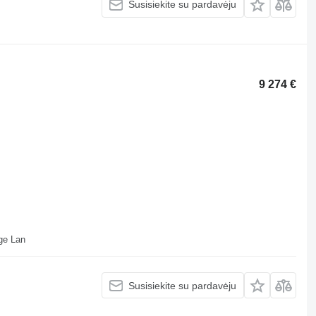
Susisiekite su pardavėju
9 274 €
ll Depot Beveridge Lan
Susisiekite su pardavėju