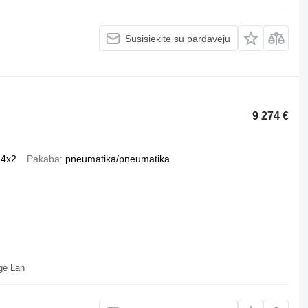
Susisiekite su pardavėju
9 274 €
4x2
Pakaba
pneumatika/pneumatika
ll Depot Beveridge Lan