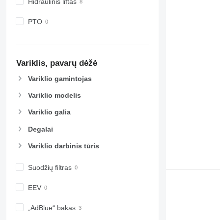
Hidraulinis liftas
PTO
Variklis, pavarų dėžė
Variklio gamintojas
Variklio modelis
Variklio galia
Degalai
Variklio darbinis tūris
Suodžių filtras
EEV
„AdBlue“ bakas