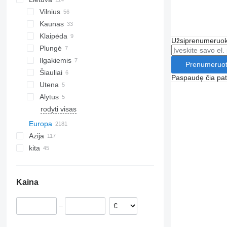
Vilnius
Kaunas
Klaipėda
Užsiprenumeruoki
Plungė
Ilgakiemis
Prenumeruot
Šiauliai
Paspaudę čia patv
Utena
Alytus
rodyti visas
Europa
Azija
Vokietija
kita
Nyderlandai
Kinija
Lenkija
Jungtiniai Arabų Emyratai
Ukraina
Vengrija
Japonija
Peru
Kaina
Belgija
Turkija
Argentina
Italija
Uzbekija
Kolumbija
–
Portugalija
Singapūras
Čilė
Rumunija