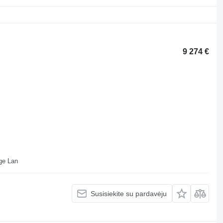
9 274 €
ll Depot Beveridge Lan
Susisiekite su pardavėju