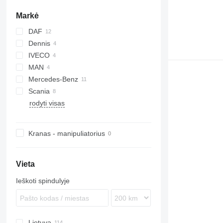
Markė
DAF
Dennis
CF
IVECO
LF
Elite
MAN
EuroCargo
NKR
Mercedes-Benz
TGM
Scania
TGS
Actros
Premium
rodyti visas
Econic
P-series
F89
R-series
Kranas - manipuliatorius
Vieta
Ieškoti spindulyje
Lietuva