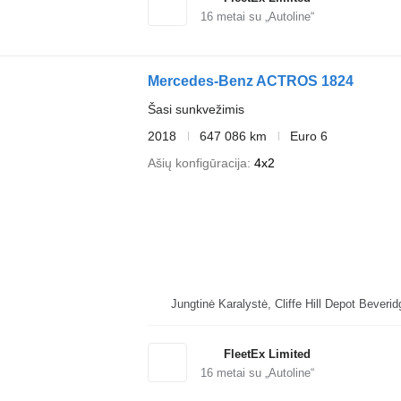
16
metai su „Autoline“
Mercedes-Benz ACTROS 1824
Šasi sunkvežimis
2018
647 086 km
Euro 6
Ašių konfigūracija
4x2
Jungtinė Karalystė, Cliffe Hi
FleetEx Limited
16
metai su „Autoline“