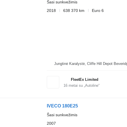
Šasi sunkvežimis
2018
638 370 km
Euro 6
Jungtinė Karalystė, Cliffe Hi
FleetEx Limited
16
metai su „Autoline“
IVECO 180E25
Šasi sunkvežimis
2007