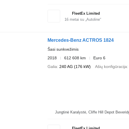
FleetEx Limited
16
metai su „Autoline“
Mercedes-Benz ACTROS 1824
Šasi sunkvežimis
2018
612 608 km
Euro 6
Galia
240 AG (176 kW)
Ašių konfigūracija
Jungtinė Karalystė, Cliffe Hi
FleetEx Limited