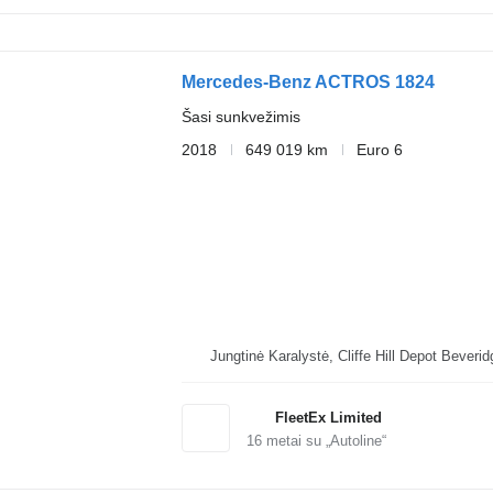
Mercedes-Benz ACTROS 1824
Šasi sunkvežimis
2018
649 019 km
Euro 6
Jungtinė Karalystė, Cliffe Hi
FleetEx Limited
16
metai su „Autoline“