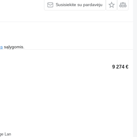
Susisiekite su pardavėju
es
sąlygomis.
9 274 €
ll Depot Beveridge Lan