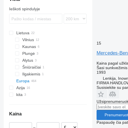
Ieškoti spindulyje
Lietuva
Vilnius
15
Kaunas
Mercedes-Ben
Plungė
Alytus
Kaina pagal užkl
Šniūraičiai
Šasi sunkvežimis
1993
Ilgakiemis
Lenkija, Inow
Europa
FIRMA HANDLOW
Susisiekite su pa
Azija
Vokietija
kita
Lenkija
Jungtiniai Arabų Emyratai
Užsiprenumeruoki
Krakow
Nyderlandai
Kinija
Ukraina
Kielce
Vengrija
Turkija
Argentina
Kaina
Prenumeruot
Poznań
Belgija
Singapūras
Gdańsk
Rumunija
Paspaudę čia patv
–