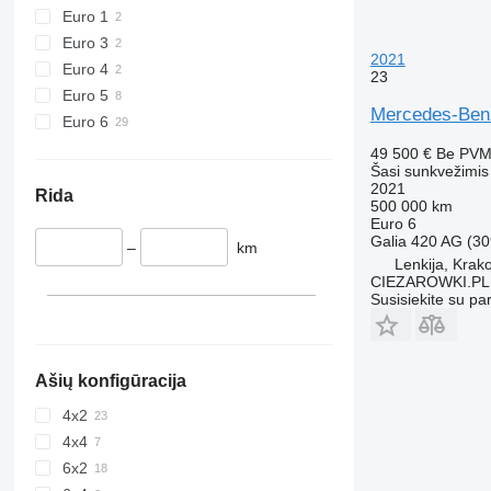
Euro 1
Euro 3
2021
Euro 4
23
Euro 5
Mercedes-Benz
Euro 6
49 500 €
Be PV
Šasi sunkvežimis
2021
Rida
500 000 km
Euro 6
Galia
420 AG (30
–
km
Lenkija, Krak
CIEZAROWKI.PL
Susisiekite su pa
Ašių konfigūracija
4x2
4x4
6x2