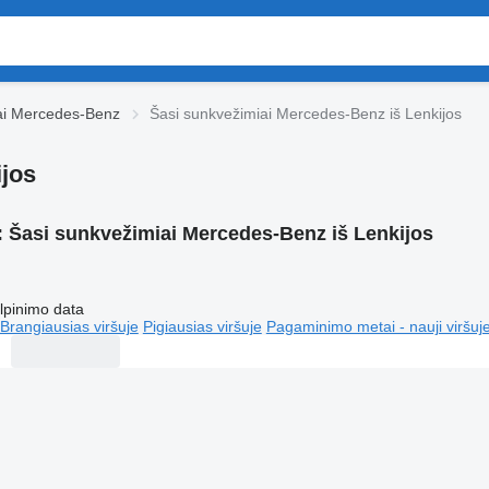
ai Mercedes-Benz
Šasi sunkvežimiai Mercedes-Benz iš Lenkijos
ijos
:
Šasi sunkvežimiai Mercedes-Benz iš Lenkijos
lpinimo data
Brangiausias viršuje
Pigiausias viršuje
Pagaminimo metai - nauji viršuj