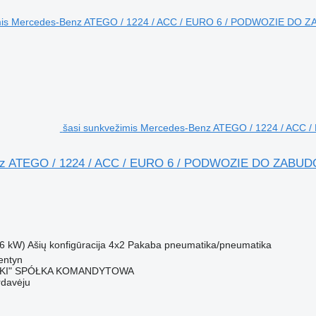
šasi sunkvežimis Mercedes-Benz ATEGO / 1224 / ACC
z ATEGO / 1224 / ACC / EURO 6 / PODWOZIE DO ZABUDO
M
6 kW)
Ašių konfigūracija
4x2
Pakaba
pneumatika/pneumatika
entyn
SKI" SPÓŁKA KOMANDYTOWA
rdavėju