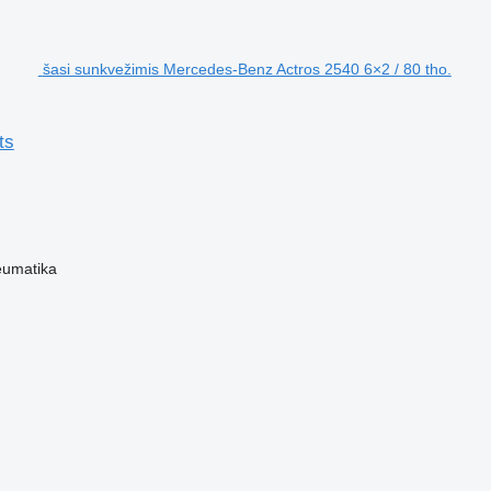
šasi sunkvežimis Mercedes-Benz Actros 2540 6×2 / 80 tho.
ts
eumatika