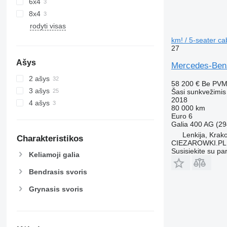
6x4
8x4
rodyti visas
km! / 5-seater cab
27
Ašys
Mercedes-Benz 
2 ašys
58 200 €
Be PV
3 ašys
Šasi sunkvežimis
2018
4 ašys
80 000 km
Euro 6
Galia
400 AG (29
Lenkija, Krak
Charakteristikos
CIEZAROWKI.PL
Susisiekite su pa
Keliamoji galia
Bendrasis svoris
Grynasis svoris