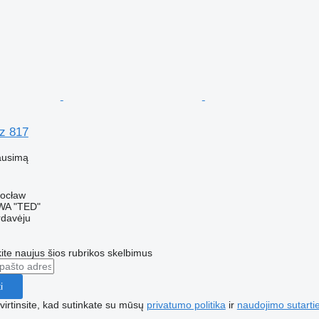
z 817
ausimą
rocław
A "TED"
rdavėju
te naujus šios rubrikos skelbimus
i
irtinsite, kad sutinkate su mūsų
privatumo politika
ir
naudojimo sutarti