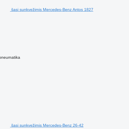
šasi sunkvežimis Mercedes-Benz Antos 1827
pneumatika
šasi sunkvežimis Mercedes-Benz 26-42