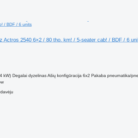
! / BDF / 6 units
Actros 2540 6×2 / 80 tho. km! / 5-seater cab! / BDF / 6 uni
M
4 kW)
Degalai
dyzelinas
Ašių konfigūracija
6x2
Pakaba
pneumatika/pn
ow
rdavėju