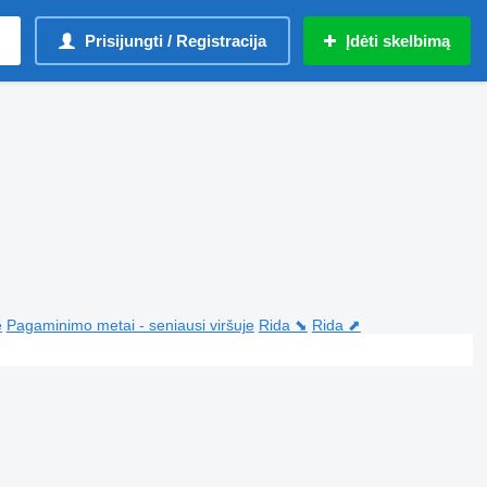
Prisijungti / Registracija
Įdėti skelbimą
e
Pagaminimo metai - seniausi viršuje
Rida ⬊
Rida ⬈