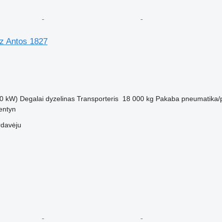
z Antos 1827
M
0 kW)
Degalai
dyzelinas
Transporteris
18 000 kg
Pakaba
pneumatika/
entyn
rdavėju