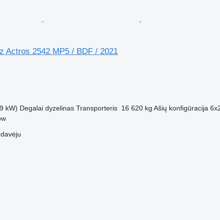
 Actros 2542 MP5 / BDF / 2021
M
9 kW)
Degalai
dyzelinas
Transporteris
16 620 kg
Ašių konfigūracija
6x
ow
rdavėju