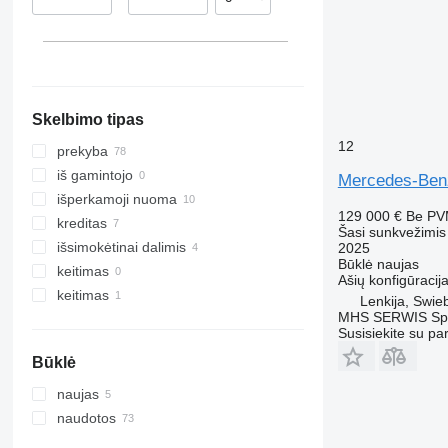
Dąbrowa Tarnowska
Ispanija
Starachowice
Estija
rodyti visas
Rumia
Bodzentyn
rodyti visas
Skelbimo tipas
12
prekyba
iš gamintojo
Mercedes-Ben
išperkamoji nuoma
129 000 €
Be P
kreditas
Šasi sunkvežimis
išsimokėtinai dalimis
2025
Būklė
naujas
keitimas
Ašių konfigūracij
keitimas
Lenkija, Swie
MHS SERWIS Spół
Susisiekite su pa
Būklė
naujas
naudotos