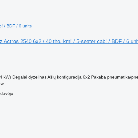
! / BDF / 6 units
Actros 2540 6x2 / 40 tho. km! / 5-seater cab! / BDF / 6 uni
M
4 kW)
Degalai
dyzelinas
Ašių konfigūracija
6x2
Pakaba
pneumatika/pn
ow
rdavėju