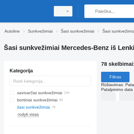
Autoline
Sunkvežimiai
Šasi sunkvežimiai
Šasi sunkvežimi
Šasi sunkvežimiai Mercedes-Benz iš Lenk
78 skelbimai
Kategorija
Filtras
Rūšiavimas
:
Pata
Patalpinimo data
savivarčiai sunkvežimiai
bortiniai sunkvežimiai
šasi sunkvežimiai
rodyti visas