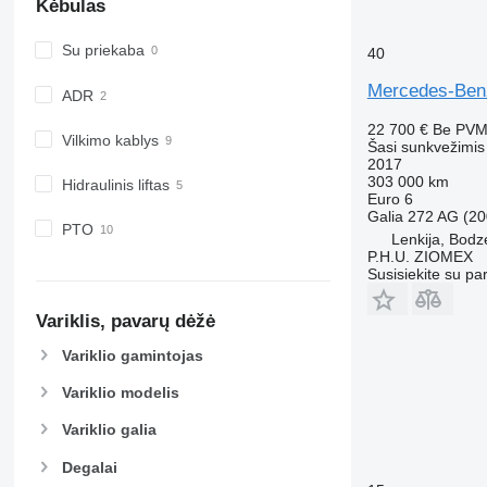
Kėbulas
Su priekaba
40
Mercedes-Ben
ADR
22 700 €
Be PV
Vilkimo kablys
Šasi sunkvežimis
2017
303 000 km
Hidraulinis liftas
Euro 6
Galia
272 AG (20
PTO
Lenkija, Bodz
P.H.U. ZIOMEX
Susisiekite su pa
Variklis, pavarų dėžė
Variklio gamintojas
Variklio modelis
Variklio galia
Degalai