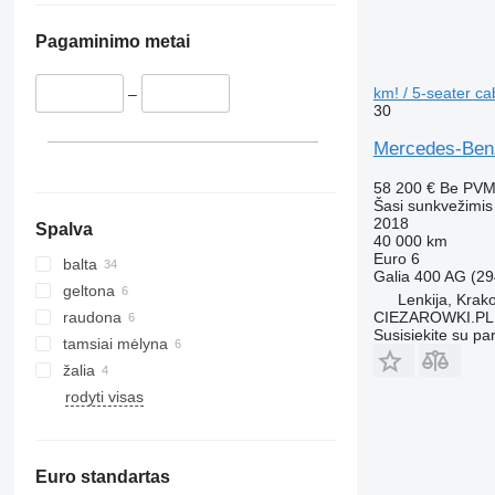
Pagaminimo metai
km! / 5-seater cab
–
30
Mercedes-Benz 
58 200 €
Be PV
Šasi sunkvežimis
2018
Spalva
40 000 km
Euro 6
balta
Galia
400 AG (29
geltona
Lenkija, Krak
raudona
CIEZAROWKI.PL
Susisiekite su pa
tamsiai mėlyna
žalia
rodyti visas
Euro standartas