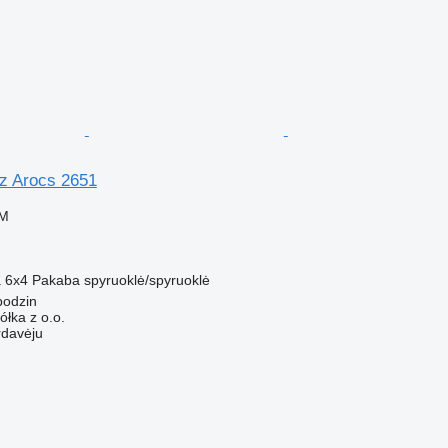
z Arocs 2651
VM
a
6x4
Pakaba
spyruoklė/spyruoklė
bodzin
ka z o.o.
rdavėju