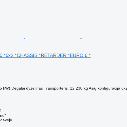
00 *6x2 *CHASSIS *RETARDER *EURO 6 *
M
5 kW)
Degalai
dyzelinas
Transporteris
12 230 kg
Ašių konfigūracija
6x
S
ine“
rdavėju