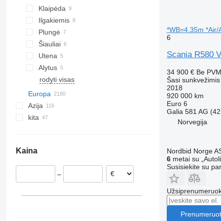
Klaipėda
Ilgakiemis
*WB=4.35m *Air/
Plungė
6
Šiauliai
Scania R580 
Utena
Alytus
34 900 €
Be PV
rodyti visas
Šasi sunkvežimis
2018
Europa
920 000 km
Euro 6
Azija
Vokietija
Galia
581 AG (42
kita
Nyderlandai
Kinija
Norvegija
Lenkija
Jungtiniai Arabų Emyratai
Ukraina
Vengrija
Japonija
Peru
Kaina
Nordbid Norge A
Belgija
Turkija
Argentina
6
metai su „Autol
Italija
Uzbekija
Kolumbija
Susisiekite su pa
–
Portugalija
Singapūras
Čilė
Rumunija
Užsiprenumeruoki
Norvegija
rodyti visas
Trondheim
Prenumeruot