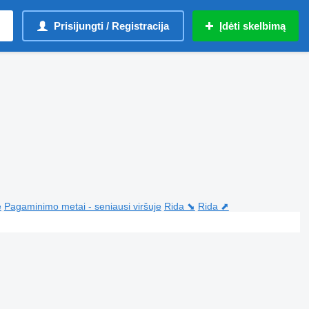
Prisijungti / Registracija
Įdėti skelbimą
e
Pagaminimo metai - seniausi viršuje
Rida ⬊
Rida ⬈