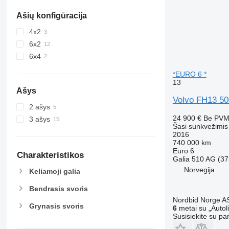
Ašių konfigūracija
4x2
6x2
6x4
*EURO 6 *
13
Ašys
Volvo FH13 5
2 ašys
24 900 €
Be PV
3 ašys
Šasi sunkvežimis
2016
740 000 km
Euro 6
Charakteristikos
Galia
510 AG (37
Norvegija
Keliamoji galia
Bendrasis svoris
Nordbid Norge A
Grynasis svoris
6
metai su „Autol
Susisiekite su pa