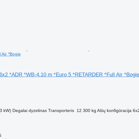
Air *Bogie
6x2 *ADR *WB-4.10 m *Euro 5 *RETARDER *Full Air *Bogi
M
3 kW)
Degalai
dyzelinas
Transporteris
12 300 kg
Ašių konfigūracija
6x
S