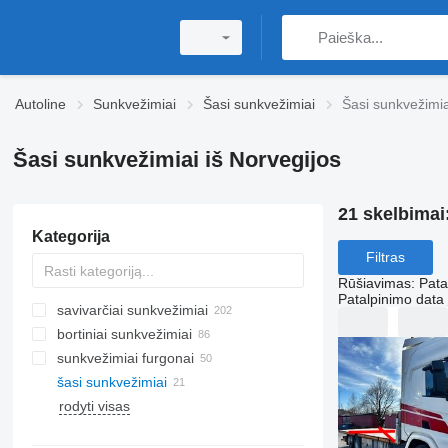
Autoline
Sunkvežimiai
Šasi sunkvežimiai
Šasi sunkvežimia
Šasi sunkvežimiai iš Norvegijos
21 skelbimai
Kategorija
Filtras
Rūšiavimas
:
Pata
Patalpinimo data
savivarčiai sunkvežimiai
bortiniai sunkvežimiai
sunkvežimiai furgonai
šasi sunkvežimiai
rodyti visas