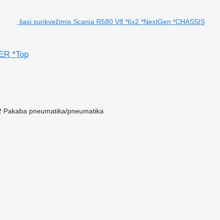
šasi sunkvežimis Scania R580 V8 *6x2 *NextGen *CHASSIS
ER *Top
2
Pakaba
pneumatika/pneumatika