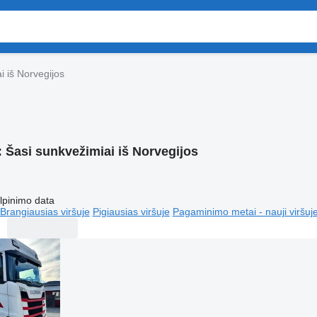
i iš Norvegijos
:
Šasi sunkvežimiai iš Norvegijos
lpinimo data
Brangiausias viršuje
Pigiausias viršuje
Pagaminimo metai - nauji viršuj