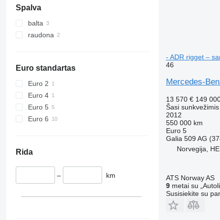
Spalva
balta
raudona
- ADR rigget – sa
46
Euro standartas
Mercedes-Benz 
Euro 2
Euro 4
13 570 €
149 00
Euro 5
Šasi sunkvežimis
2012
Euro 6
550 000 km
Euro 5
Galia
509 AG (37
Norvegija, H
Rida
–
km
ATS Norway AS
9
metai su „Autol
Susisiekite su pa