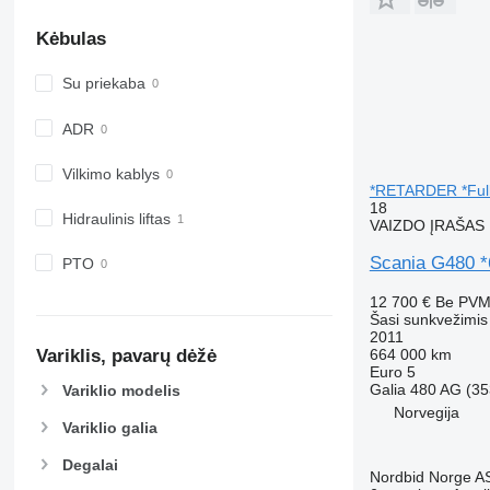
Kėbulas
Su priekaba
ADR
Vilkimo kablys
*RETARDER *Full 
18
Hidraulinis liftas
VAIZDO ĮRAŠAS
Scania G480 *
PTO
12 700 €
Be PV
Šasi sunkvežimis
2011
664 000 km
Variklis, pavarų dėžė
Euro 5
Galia
480 AG (35
Variklio modelis
Norvegija
Variklio galia
Degalai
Nordbid Norge A