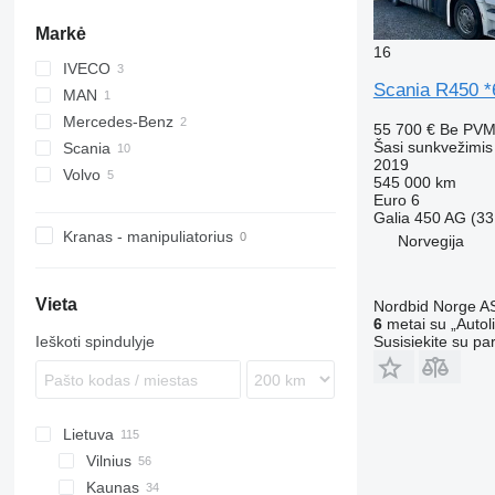
Markė
16
IVECO
Scania R450 *
MAN
Daily
Mercedes-Benz
EuroCargo
TGM
55 700 €
Be PV
Šasi sunkvežimis
Scania
EuroStar
Actros
2019
Volvo
Arocs
G-series
545 000 km
Euro 6
R-series
FH
Galia
450 AG (33
S-series
FM
Kranas - manipuliatorius
Norvegija
Vieta
Nordbid Norge A
6
metai su „Autol
Susisiekite su pa
Ieškoti spindulyje
Lietuva
Vilnius
Kaunas