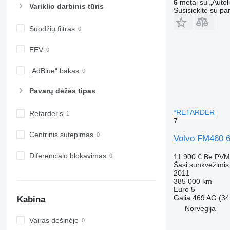
6
metai su „Autol
Variklio darbinis tūris
Susisiekite su pa
Suodžių filtras
EEV
„AdBlue“ bakas
Pavarų dėžės tipas
*RETARDER
Retarderis
7
Centrinis sutepimas
Volvo FM460
Diferencialo blokavimas
11 900 €
Be PVM
Šasi sunkvežimis
2011
385 000 km
Euro 5
Galia
469 AG (34
Kabina
Norvegija
Vairas dešinėje