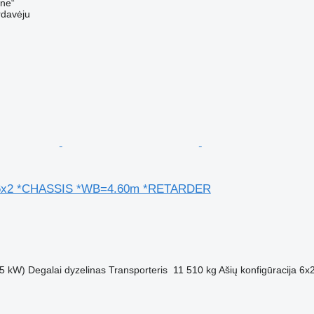
ine“
rdavėju
 6x2 *CHASSIS *WB=4.60m *RETARDER
5 kW)
Degalai
dyzelinas
Transporteris
11 510 kg
Ašių konfigūracija
6x