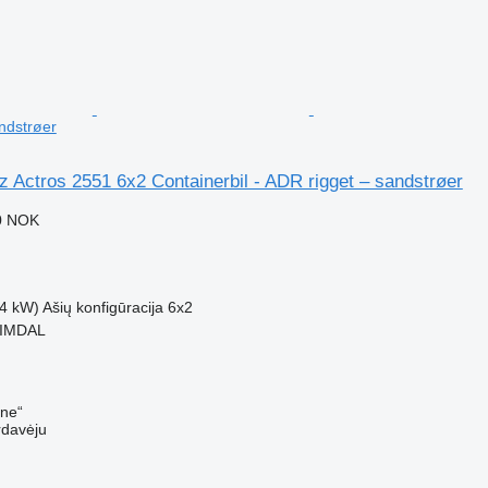
ndstrøer
Actros 2551 6x2 Containerbil - ADR rigget – sandstrøer
0 NOK
4 kW)
Ašių konfigūracija
6x2
EIMDAL
ine“
rdavėju