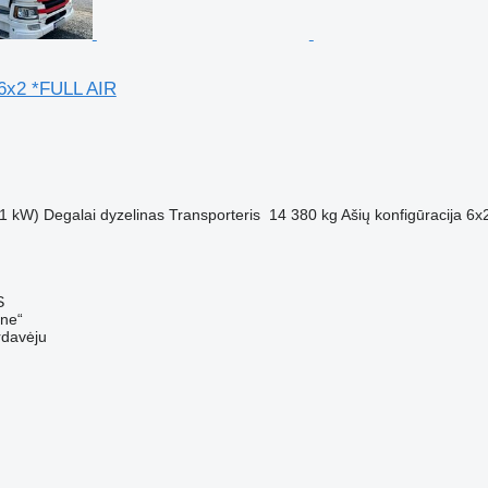
6x2 *FULL AIR
M
1 kW)
Degalai
dyzelinas
Transporteris
14 380 kg
Ašių konfigūracija
6x
S
ine“
rdavėju