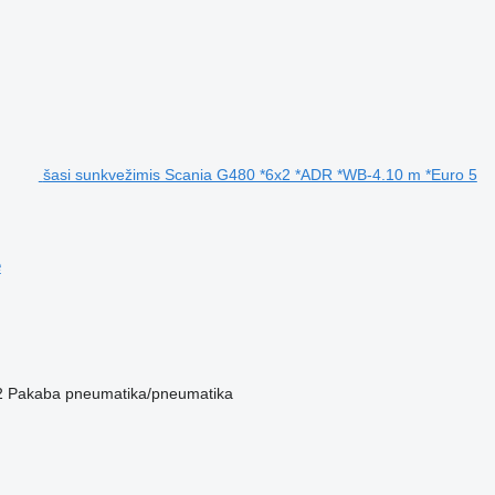
šasi sunkvežimis Scania G480 *6x2 *ADR *WB-4.10 m *Euro 5
e
2
Pakaba
pneumatika/pneumatika