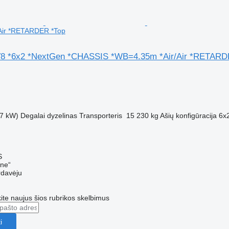
Air *RETARDER *Top
V8 *6x2 *NextGen *CHASSIS *WB=4.35m *Air/Air *RETARD
M
7 kW)
Degalai
dyzelinas
Transporteris
15 230 kg
Ašių konfigūracija
6x
S
ine“
rdavėju
te naujus šios rubrikos skelbimus
i