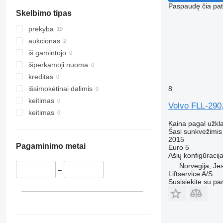
Os
Paspaudę čia patv
Skelbimo tipas
Nordland
Møre og Romsdal
prekyba
Oslo
aukcionas
iš gamintojo
išperkamoji nuoma
kreditas
8
išsimokėtinai dalimis
keitimas
Volvo FLL-290
keitimas
Kaina pagal užkl
Šasi sunkvežimis
2015
Pagaminimo metai
Euro 5
Ašių konfigūracij
Norvegija, Je
–
Liftservice A/S
Susisiekite su pa