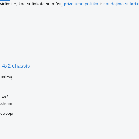
irtinsite, kad sutinkate su mūsų
privatumo politika
ir
naudojimo sutarti
, 4x2 chassis
ausimą
a
4x2
ssheim
rdavėju