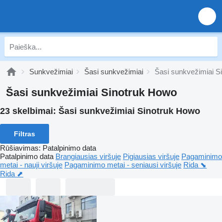
Sunkvežimiai
Šasi sunkvežimiai
Šasi sunkvežimiai S
Šasi sunkvežimiai Sinotruk Howo
23 skelbimai:
Šasi sunkvežimiai Sinotruk Howo
Filtras
Rūšiavimas
:
Patalpinimo data
Patalpinimo data
Brangiausias viršuje
Pigiausias viršuje
Pagaminimo
metai - nauji viršuje
Pagaminimo metai - seniausi viršuje
Rida ⬊
Rida ⬈