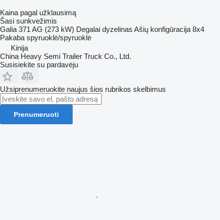
Kaina pagal užklausimą
Šasi sunkvežimis
Galia
371 AG (273 kW)
Degalai
dyzelinas
Ašių konfigūracija
8x4
Pakaba
spyruoklė/spyruoklė
Kinija
China Heavy Semi Trailer Truck Co., Ltd.
Susisiekite su pardavėju
Užsiprenumeruokite naujus šios rubrikos skelbimus
Prenumeruoti