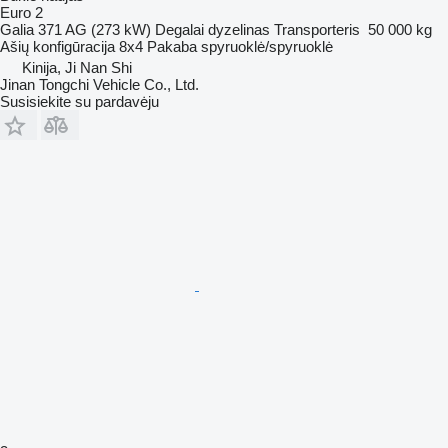
Euro 2
Galia
371 AG (273 kW)
Degalai
dyzelinas
Transporteris
50 000 kg
Ašių konfigūracija
8x4
Pakaba
spyruoklė/spyruoklė
Kinija, Ji Nan Shi
Jinan Tongchi Vehicle Co., Ltd.
Susisiekite su pardavėju