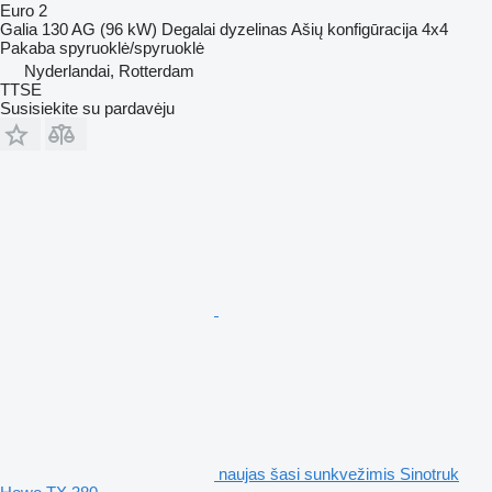
Euro 2
Galia
130 AG (96 kW)
Degalai
dyzelinas
Ašių konfigūracija
4x4
Pakaba
spyruoklė/spyruoklė
Nyderlandai, Rotterdam
TTSE
Susisiekite su pardavėju
naujas šasi sunkvežimis Sinotruk