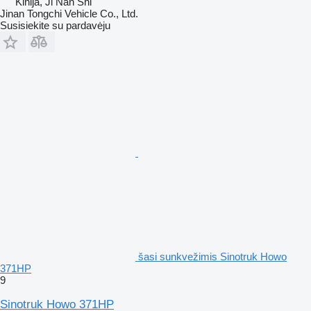
Kinija, Ji Nan Shi
Jinan Tongchi Vehicle Co., Ltd.
Susisiekite su pardavėju
šasi sunkvežimis Sinotruk Howo
371HP
9
Sinotruk Howo 371HP