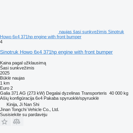
naujas šasi sunkvežimis Sinotruk
Howo 6x4 371hp engine with front bumper
4
Sinotruk Howo 6x4 371hp engine with front bumper
Kaina pagal užklausimą
Šasi sunkvežimis
2025
Būklė
naujas
1 km
Euro 2
Galia
371 AG (273 kW)
Degalai
dyzelinas
Transporteris
40 000 kg
Ašių konfigūracija
6x4
Pakaba
spyruoklė/spyruoklė
Kinija, Ji Nan Shi
Jinan Tongchi Vehicle Co., Ltd.
Susisiekite su pardavėju