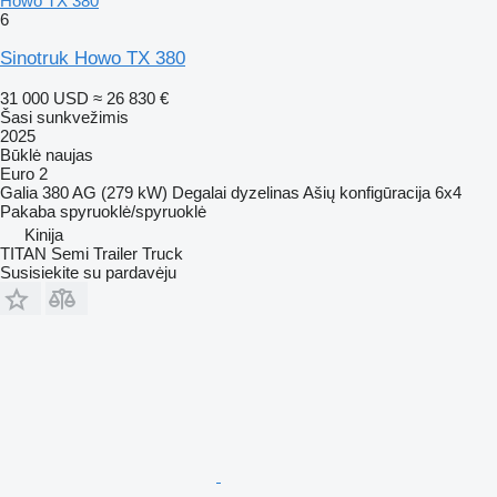
Howo TX 380
6
Sinotruk Howo TX 380
31 000 USD
≈ 26 830 €
Šasi sunkvežimis
2025
Būklė
naujas
Euro 2
Galia
380 AG (279 kW)
Degalai
dyzelinas
Ašių konfigūracija
6x4
Pakaba
spyruoklė/spyruoklė
Kinija
TITAN Semi Trailer Truck
Susisiekite su pardavėju