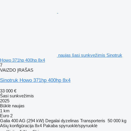
naujas šasi sunkvežimis Sinotruk
Howo 371hp 400hp 8x4
7
VAIZDO ĮRAŠAS
Sinotruk Howo 371hp 400hp 8x4
33 000 €
Šasi sunkvežimis
2025
Būklė
naujas
1 km
Euro 2
Galia
400 AG (294 kW)
Degalai
dyzelinas
Transporteris
50 000 kg
Ašių konfigūracija
8x4
Pakaba
spyruoklė/spyruoklė