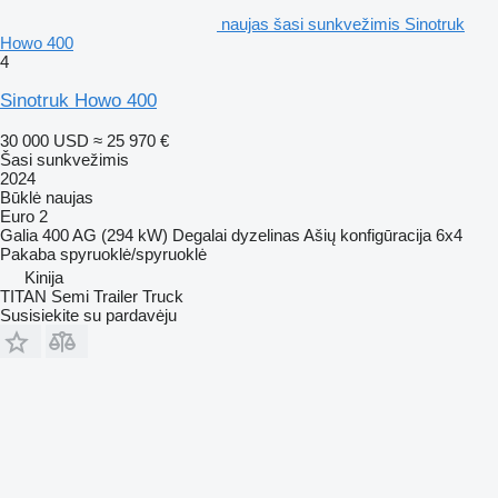
naujas šasi sunkvežimis Sinotruk
Howo 400
4
Sinotruk Howo 400
30 000 USD
≈ 25 970 €
Šasi sunkvežimis
2024
Būklė
naujas
Euro 2
Galia
400 AG (294 kW)
Degalai
dyzelinas
Ašių konfigūracija
6x4
Pakaba
spyruoklė/spyruoklė
Kinija
TITAN Semi Trailer Truck
Susisiekite su pardavėju