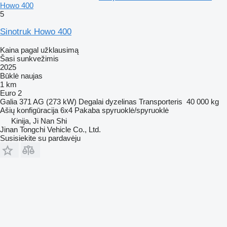
Howo 400
5
Sinotruk Howo 400
Kaina pagal užklausimą
Šasi sunkvežimis
2025
Būklė
naujas
1 km
Euro 2
Galia
371 AG (273 kW)
Degalai
dyzelinas
Transporteris
40 000 kg
Ašių konfigūracija
6x4
Pakaba
spyruoklė/spyruoklė
Kinija, Ji Nan Shi
Jinan Tongchi Vehicle Co., Ltd.
Susisiekite su pardavėju