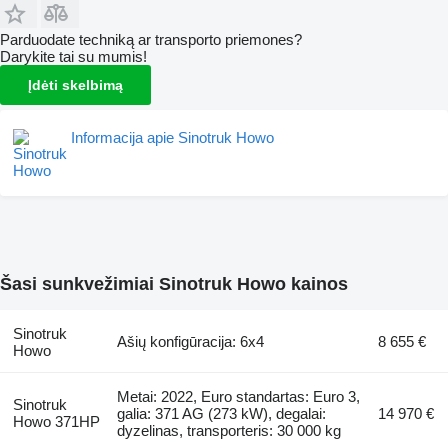
Parduodate techniką ar transporto priemones?
Darykite tai su mumis!
Įdėti skelbimą
Informacija apie Sinotruk Howo
Šasi sunkvežimiai Sinotruk Howo kainos
Sinotruk
Ašių konfigūracija: 6x4
8 655 €
Howo
Metai: 2022, Euro standartas: Euro 3,
Sinotruk
galia: 371 AG (273 kW), degalai:
14 970 €
Howo 371HP
dyzelinas, transporteris: 30 000 kg