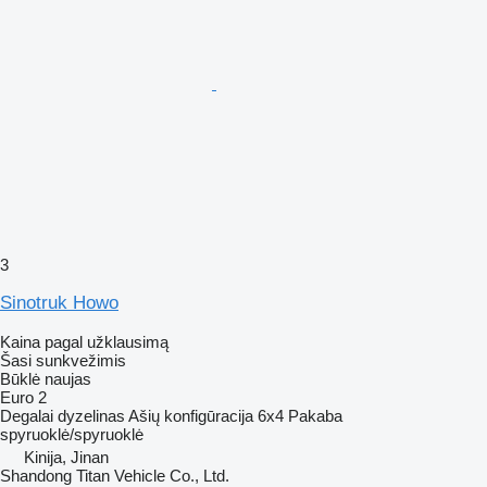
3
Sinotruk Howo
Kaina pagal užklausimą
Šasi sunkvežimis
Būklė
naujas
Euro 2
Degalai
dyzelinas
Ašių konfigūracija
6x4
Pakaba
spyruoklė/spyruoklė
Kinija, Jinan
Shandong Titan Vehicle Co., Ltd.