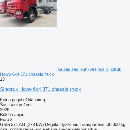
naujas šasi sunkvežimis Sinotruk
Howo 6x4 371 chassis truck
13
Sinotruk Howo 6x4 371 chassis truck
Kaina pagal užklausimą
Šasi sunkvežimis
2026
Būklė
naujas
Euro 3
Galia
371 AG (273 kW)
Degalai
dyzelinas
Transporteris
30 000 kg
Ašių konfigūracija
6x4
Pakaba
spyruoklė/spyruoklė