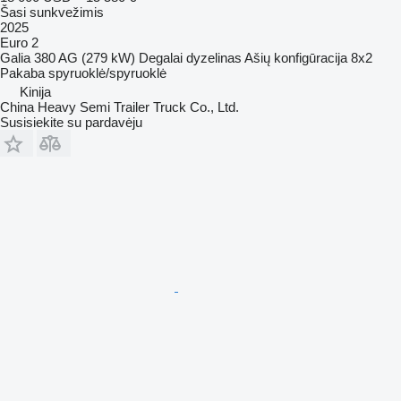
Šasi sunkvežimis
2025
Euro 2
Galia
380 AG (279 kW)
Degalai
dyzelinas
Ašių konfigūracija
8x2
Pakaba
spyruoklė/spyruoklė
Kinija
China Heavy Semi Trailer Truck Co., Ltd.
Susisiekite su pardavėju