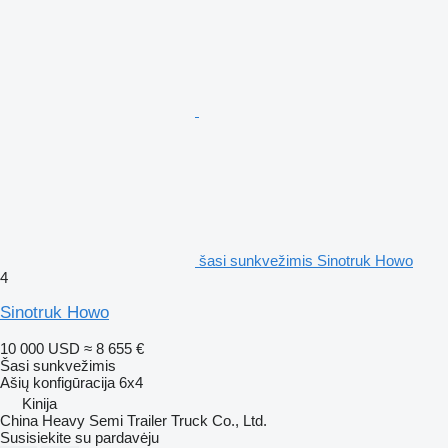
šasi sunkvežimis Sinotruk Howo
4
Sinotruk Howo
10 000 USD
≈ 8 655 €
Šasi sunkvežimis
Ašių konfigūracija
6x4
Kinija
China Heavy Semi Trailer Truck Co., Ltd.
Susisiekite su pardavėju