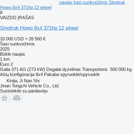
naujas šasi sunkvežimis Sinotruk
Howo 8x4 371hp 12 wheel
8
VAIZDO ĮRAŠAS
Sinotruk Howo 8x4 371hp 12 wheel
33 000 USD
≈ 28 560 €
Šasi sunkvežimis
2025
Būklė
naujas
1 km
Euro 2
Galia
371 AG (273 kW)
Degalai
dyzelinas
Transporteris
500 000 kg
Ašių konfigūracija
8x4
Pakaba
spyruoklė/spyruoklė
Kinija, Ji Nan Shi
Jinan Tongchi Vehicle Co., Ltd.
Susisiekite su pardavėju