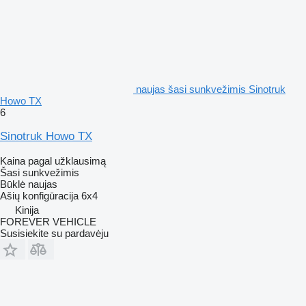
naujas šasi sunkvežimis Sinotruk
Howo TX
6
Sinotruk Howo TX
Kaina pagal užklausimą
Šasi sunkvežimis
Būklė
naujas
Ašių konfigūracija
6x4
Kinija
FOREVER VEHICLE
Susisiekite su pardavėju