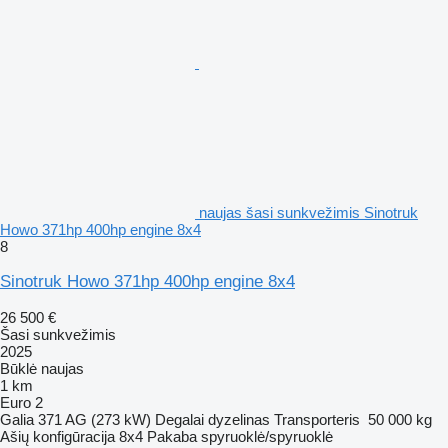
naujas šasi sunkvežimis Sinotruk
Howo 371hp 400hp engine 8x4
8
Sinotruk Howo 371hp 400hp engine 8x4
26 500 €
Šasi sunkvežimis
2025
Būklė
naujas
1 km
Euro 2
Galia
371 AG (273 kW)
Degalai
dyzelinas
Transporteris
50 000 kg
Ašių konfigūracija
8x4
Pakaba
spyruoklė/spyruoklė