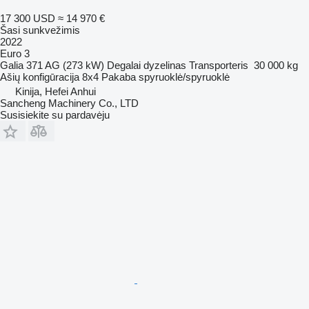
17 300 USD
≈ 14 970 €
Šasi sunkvežimis
2022
Euro 3
Galia
371 AG (273 kW)
Degalai
dyzelinas
Transporteris
30 000 kg
Ašių konfigūracija
8x4
Pakaba
spyruoklė/spyruoklė
Kinija, Hefei Anhui
Sancheng Machinery Co., LTD
Susisiekite su pardavėju