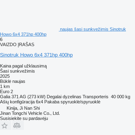
naujas šasi sunkvežimis Sinotruk
Howo 6x4 371hp 400hp
6
VAIZDO ĮRAŠAS
Sinotruk Howo 6x4 371hp 400hp
Kaina pagal užklausimą
Šasi sunkvežimis
2025
Būklė
naujas
1 km
Euro 2
Galia
371 AG (273 kW)
Degalai
dyzelinas
Transporteris
40 000 kg
Ašių konfigūracija
6x4
Pakaba
spyruoklė/spyruoklė
Kinija, Ji Nan Shi
Jinan Tongchi Vehicle Co., Ltd.
Susisiekite su pardavėju