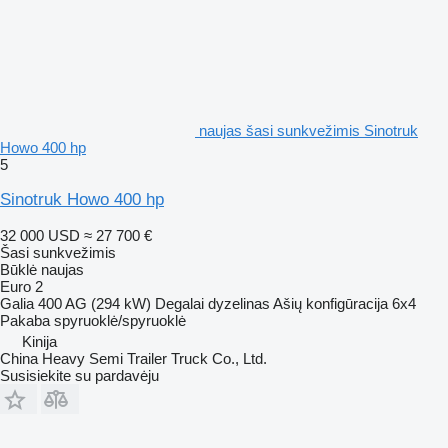
naujas šasi sunkvežimis Sinotruk
Howo 400 hp
5
Sinotruk Howo 400 hp
32 000 USD
≈ 27 700 €
Šasi sunkvežimis
Būklė
naujas
Euro 2
Galia
400 AG (294 kW)
Degalai
dyzelinas
Ašių konfigūracija
6x4
Pakaba
spyruoklė/spyruoklė
Kinija
China Heavy Semi Trailer Truck Co., Ltd.
Susisiekite su pardavėju