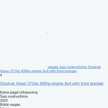
naujas šasi sunkvežimis Sinotruk
Howo 371hp 400hp engine 8x4 with front bumper
4
Sinotruk Howo 371hp 400hp engine 8x4 with front bumper
Kaina pagal užklausimą
Šasi sunkvežimis
2025
Būklė
naujas