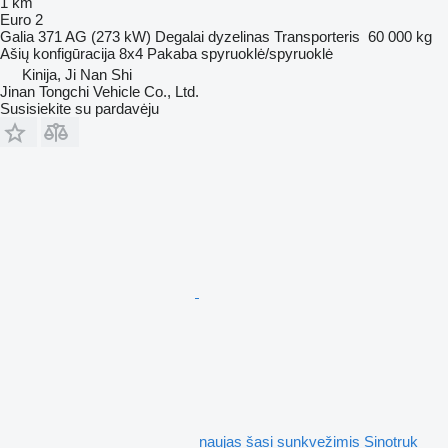
1 km
Euro 2
Galia
371 AG (273 kW)
Degalai
dyzelinas
Transporteris
60 000 kg
Ašių konfigūracija
8x4
Pakaba
spyruoklė/spyruoklė
Kinija, Ji Nan Shi
Jinan Tongchi Vehicle Co., Ltd.
Susisiekite su pardavėju
naujas šasi sunkvežimis Sinotruk